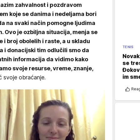
zrazim zahvalnost i pozdravom
m koje se danima i nedeljama bori
se da na svaki način pomogne ljudima
. Ovo je ozbiljna situacija, menja se
i broj obolelih i raste, a u skladu
TENIS
a i donacijski tim odlučili smo da
Novak 
ntnih informacija da vidimo kako
se tre
amo svoje resurse, vreme, znanje,
Đokovi
im sm
ć svoje obraćanje.
Reag