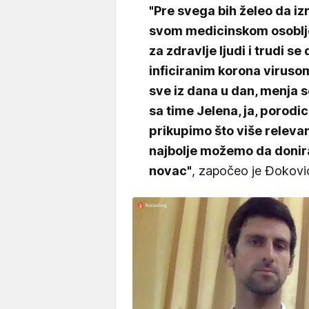
"Pre svega bih želeo da i
svom medicinskom osoblje
za zdravlje ljudi i trudi 
inficiranim korona virusom
sve iz dana u dan, menja se 
sa time Jelena, ja, porodic
prikupimo što više releva
najbolje možemo da donir
novac"
, započeo je Đokovi