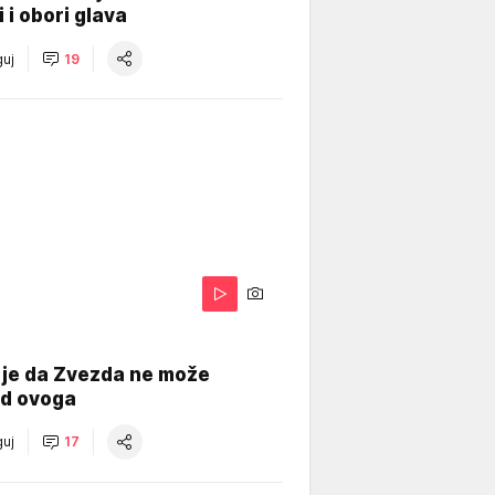
i i obori glava
uj
19
 je da Zvezda ne može
od ovoga
uj
17