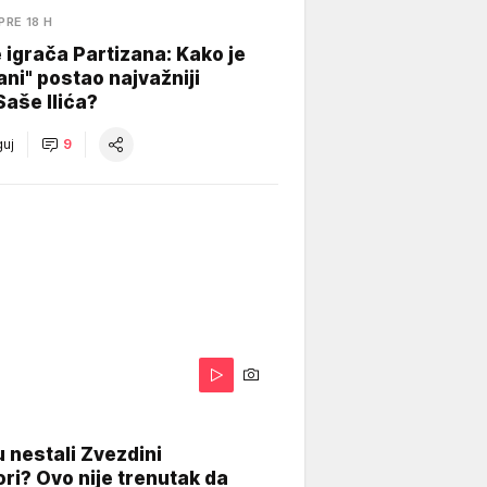
PRE 18 H
igrača Partizana: Kako je
ani" postao najvažniji
Saše Ilića?
uj
9
 nestali Zvezdini
ri? Ovo nije trenutak da