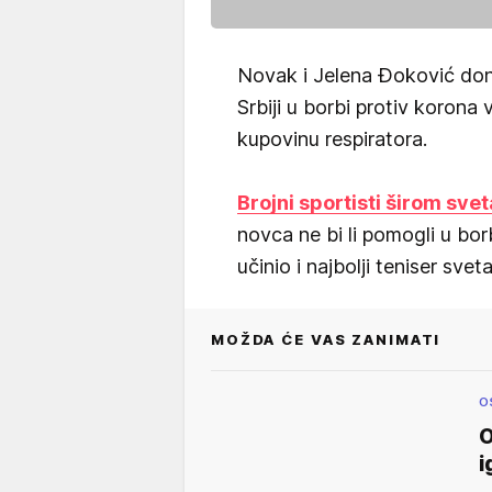
Novak i Jelena Đoković don
Srbiji u borbi protiv korona 
kupovinu respiratora.
Brojni sportisti širom svet
novca ne bi li pomogli u bor
učinio i najbolji teniser sveta
MOŽDA ĆE VAS ZANIMATI
O
O
i