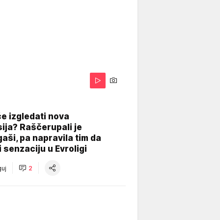
A
e izgledati nova
ija? Raščerupali je
gaši, pa napravila tim da
 senzaciju u Evroligi
uj
2