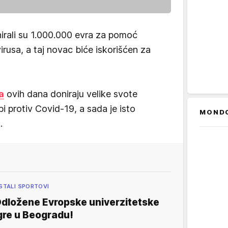
irali su 1.000.000 evra za pomoć
virusa, a taj novac biće iskorišćen za
a
ovih dana doniraju velike svote
bi protiv Covid-19, a sada je isto
MOND
.
STALI SPORTOVI
dložene Evropske univerzitetske
gre u Beogradu!