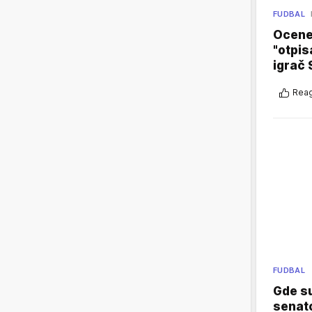
FUDBAL
Ocene 
"otpis
igrač 
Reag
FUDBAL
Gde su
senato