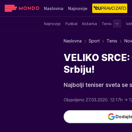
Naslovna
Najnovije
Najnovije
Fudbal
Košarka
Tenis
Vat
Sensa
Stvar ukusa
Yumama
Naslovna
Sport
Tenis
Nov
VELIKO SRCE: 
Srbiju!
Najbolji teniser sveta se
Objavljeno 27.03.2020. 12:17h
→ 1
Dodajt