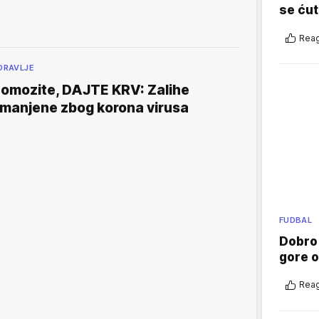
se ćut
Reag
DRAVLJE
omozite, DAJTE KRV: Zalihe
manjene zbog korona virusa
FUDBAL
Dobro
gore 
Reag