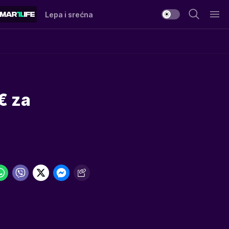
Lepa i srećna
€ za