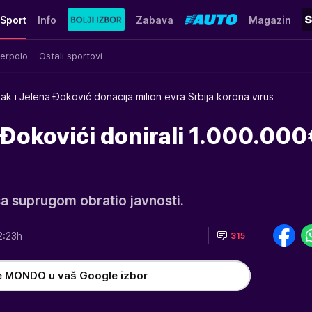
Sport
Info
Zabava
Magazin
erpolo
Ostali sportovi
ak i Jelena Đoković donacija milion evra Srbija korona virus
Đokovići donirali 1.000.000
 sa suprugom obratio javnosti.
2:23h
315
e MONDO u vaš Google izbor