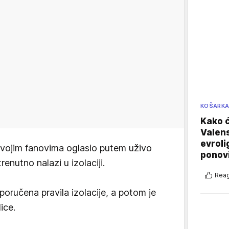
KOŠARK
Kako ć
Valens
evroli
 svojim fanovima oglasio putem uživo
ponovi
enutno nalazi u izolaciji.
Reag
poručena pravila izolacije, a potom je
ice.