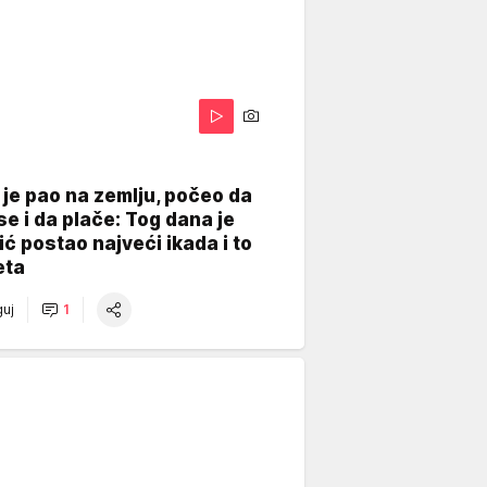
je pao na zemlju, počeo da
se i da plače: Tog dana je
ć postao najveći ikada i to
eta
uj
1