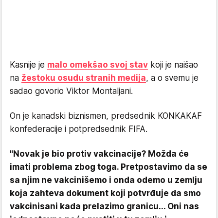
Kasnije je
malo omekšao svoj stav
koji je naišao
na
žestoku osudu stranih medija
, a o svemu je
sadao govorio Viktor Montaljani.
On je kanadski biznismen, predsednik KONKAKAF
konfederacije i potpredsednik FIFA.
"Novak je bio protiv vakcinacije? Možda će
imati problema zbog toga. Pretpostavimo da se
sa njim ne vakcinišemo i onda odemo u zemlju
koja zahteva dokument koji potvrđuje da smo
vakcinisani kada prelazimo granicu... Oni nas