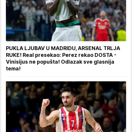
PUKLA LJUBAV U MADRIDU, ARSENAL TRLJA
RUKE! Real presekao: Perez rekao DOSTA -
Vinisijus ne popušta! Odlazak sve glasnija
tema!