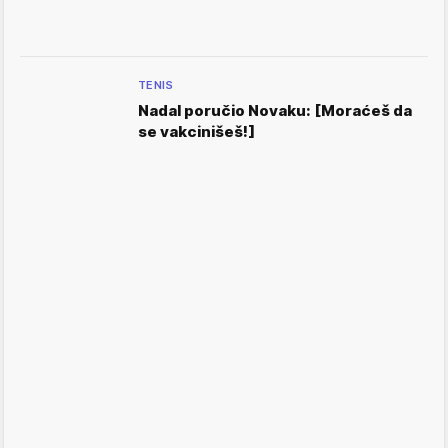
TENIS
Nadal poručio Novaku: [Moraćeš da
se vakcinišeš!]