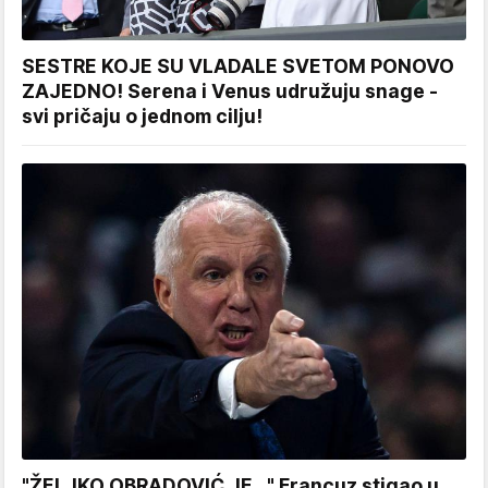
SESTRE KOJE SU VLADALE SVETOM PONOVO
ZAJEDNO! Serena i Venus udružuju snage -
svi pričaju o jednom cilju!
"ŽELJKO OBRADOVIĆ JE..." Francuz stigao u