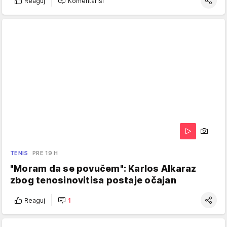
Reaguj
Komentariši
TENIS
PRE 19 H
"Moram da se povučem": Karlos Alkaraz
zbog tenosinovitisa postaje očajan
Reaguj
1