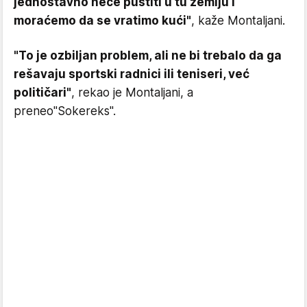
jednostavno neće pustiti u tu zemlju i
moraćemo da se vratimo kući"
, kaže Montaljani.
"To je ozbiljan problem, ali ne bi trebalo da ga
rešavaju sportski radnici ili teniseri, već
političari"
, rekao je Montaljani, a
preneo"Sokereks".