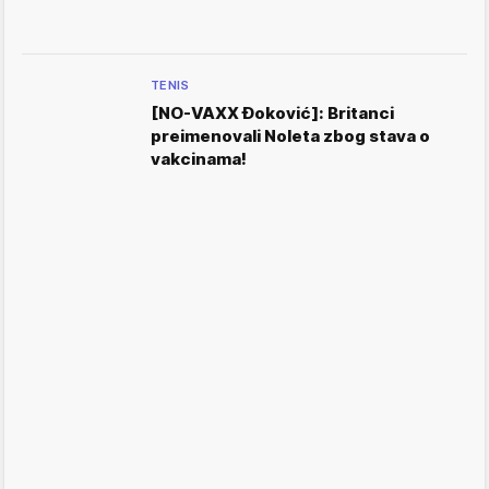
TENIS
[NO-VAXX Đoković]: Britanci
preimenovali Noleta zbog stava o
vakcinama!