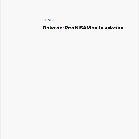
TENIS
Đoković: Prvi NISAM za te vakcine