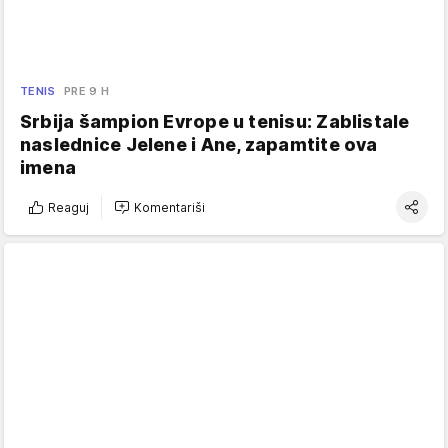
TENIS
PRE 9 H
Srbija šampion Evrope u tenisu: Zablistale
naslednice Jelene i Ane, zapamtite ova
imena
Reaguj
Komentariši