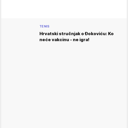
TENIS
Hrvatski stručnjak o Đokoviću: Ko
neće vakcinu - ne igra!