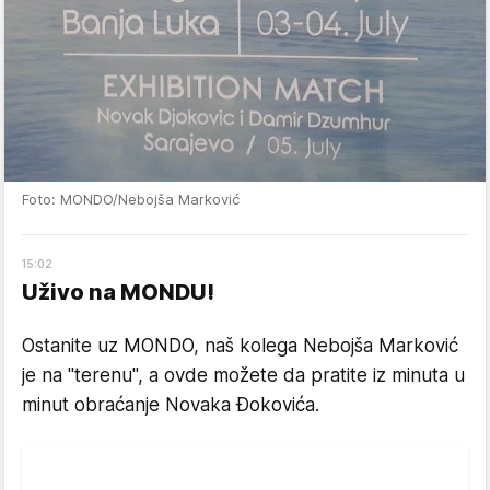
Foto: MONDO/Nebojša Marković
15
:
02
Uživo na MONDU!
Ostanite uz MONDO, naš kolega Nebojša Marković
je na "terenu", a ovde možete da pratite iz minuta u
minut obraćanje Novaka Đokovića.