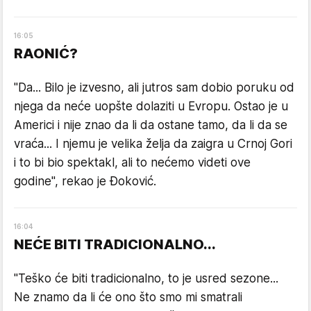
16
:
05
RAONIĆ?
"Da... Bilo je izvesno, ali jutros sam dobio poruku od
njega da neće uopšte dolaziti u Evropu. Ostao je u
Americi i nije znao da li da ostane tamo, da li da se
vraća... I njemu je velika želja da zaigra u Crnoj Gori
i to bi bio spektakl, ali to nećemo videti ove
godine", rekao je Đoković.
16
:
04
NEĆE BITI TRADICIONALNO...
"Teško će biti tradicionalno, to je usred sezone...
Ne znamo da li će ono što smo mi smatrali