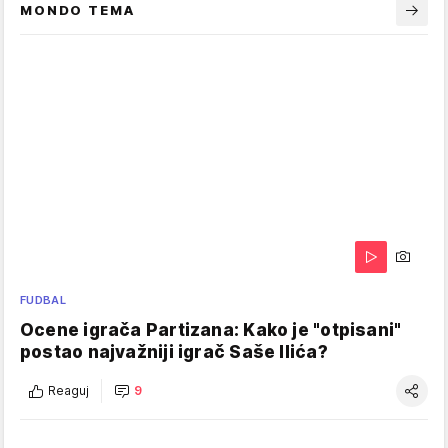
MONDO TEMA
FUDBAL
Ocene igrača Partizana: Kako je "otpisani"
postao najvažniji igrač Saše Ilića?
Reaguj
9