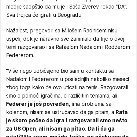
medije saopštio da mu je i Saša Zverev rekao "DA".
Sva trojica će igrati u Beogradu.
Nažalost, pregovori sa Milošem Raonićem nisu
uspeli, dok je naravno sve zanimalo da li je o ovoj
temi razgovarao i sa Rafaelom Nadalom i Rodžerom
Federerom.
"Više nego uobičajeno bio sam u kontaktu sa
Nadalom i Federerom u poslednjih nekoliko meseci
zbog toga kako će ovo uticati na tenis. Razgovarali
smo o pomoći igračima, o različitim temama, ali
Federer je još povređen
, ima problema sa
kolenom, nisam se ustručavao da ga pitam, a
Rafa
je skoro počeo da igra i razgovarali smo nešto
za US Open, ali nisam ga pitao
.
Da li ću ga