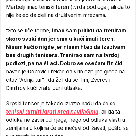
Marbelji imao teniski teren (tvrda podloga), ali da to
nije želeo da deli na društvenim mrežama.
"Što se tiče forme,
imao sam priliku da treniram
skoro svaki dan jer smo u kući imali teren.
Nisam kačio nigde jer nisam hteo da izazivam
bes drugih tenisera. Trenirao sam na tvrdoj
podlozi, pa na šljaci. Dobro se osećam fizički"
,
naveo je Đoković i rekao da vrlo ozbiljno gleda na
čitav "Adrija tur" i da želi da se Tim, Zverev i
Dimitrov kući vrate puni utisaka.
Srpski teniser je takođe izrazio nadu da će se
teniski turniri igrati pred navijačima
, ali da ta
odluka ne zavisi od njega, nego od odluka vlasti u
zemljama u kojima će se mečevi održavati, pošto se