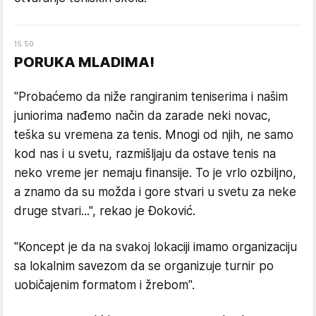
15
:
50
PORUKA MLADIMA!
"Probaćemo da niže rangiranim teniserima i našim
juniorima nađemo način da zarade neki novac,
teška su vremena za tenis. Mnogi od njih, ne samo
kod nas i u svetu, razmišljaju da ostave tenis na
neko vreme jer nemaju finansije. To je vrlo ozbiljno,
a znamo da su možda i gore stvari u svetu za neke
druge stvari...", rekao je Đoković.
"Koncept je da na svakoj lokaciji imamo organizaciju
sa lokalnim savezom da se organizuje turnir po
uobičajenim formatom i žrebom".