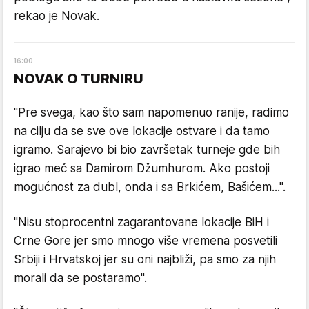
rekao je Novak.
16
:
00
NOVAK O TURNIRU
"Pre svega, kao što sam napomenuo ranije, radimo
na cilju da se sve ove lokacije ostvare i da tamo
igramo. Sarajevo bi bio završetak turneje gde bih
igrao meč sa Damirom Džumhurom. Ako postoji
mogućnost za dubl, onda i sa Brkićem, Bašićem...".
"Nisu stoprocentni zagarantovane lokacije BiH i
Crne Gore jer smo mnogo više vremena posvetili
Srbiji i Hrvatskoj jer su oni najbliži, pa smo za njih
morali da se postaramo".