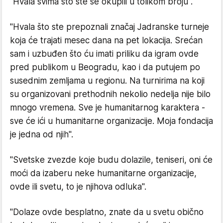
"Hvala svima što ste se okupili u tolikom broju".
"Hvala što ste prepoznali značaj Jadranske turneje
koja će trajati mesec dana na pet lokacija. Srećan
sam i uzbuđen što ću imati priliku da igram ovde
pred publikom u Beogradu, kao i da putujem po
susednim zemljama u regionu. Na turnirima na koji
su organizovani prethodnih nekolio nedelja nije bilo
mnogo vremena. Sve je humanitarnog karaktera -
sve će ići u humanitarne organizacije. Moja fondacija
je jedna od njih".
"Svetske zvezde koje budu dolazile, teniseri, oni će
moći da izaberu neke humanitarne organizacije,
ovde ili svetu, to je njihova odluka".
"Dolaze ovde besplatno, znate da u svetu obično