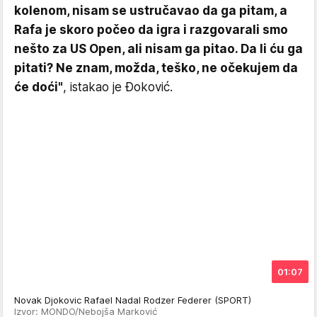
kolenom, nisam se ustručavao da ga pitam, a
Rafa je skoro počeo da igra i razgovarali smo
nešto za US Open, ali nisam ga pitao. Da li ću ga
pitati? Ne znam, možda, teško, ne očekujem da
će doći"
, istakao je Đoković.
01:07
Novak Djokovic Rafael Nadal Rodzer Federer (SPORT)
Izvor: MONDO/Nebojša Marković