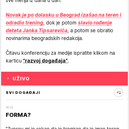
sve menja iz dana u dan.
Novak je po dolasku u Beograd izašao na teren i
odradio trening
, dok je potom
slavio rođenje
deteta Janka Tipsarevića
, a potom se obratio
novinarima beogradskih redakcija.
Čitavu konferenciju za medije ispratite klikom na
karticu
"razvoj događaja"
.
UŽIVO
SVI DOGAĐAJI
16
:
13
FORMA?
"Zverev mi je rekao da je trenirao da je imao teren