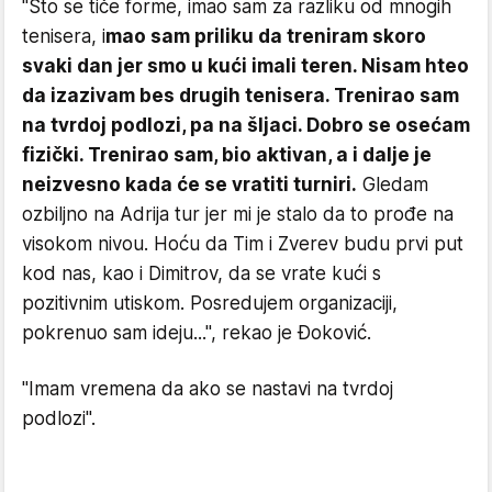
"Što se tiče forme, imao sam za razliku od mnogih
tenisera, i
mao sam priliku da treniram skoro
svaki dan jer smo u kući imali teren. Nisam hteo
da izazivam bes drugih tenisera. Trenirao sam
na tvrdoj podlozi, pa na šljaci. Dobro se osećam
fizički. Trenirao sam, bio aktivan, a i dalje je
neizvesno kada će se vratiti turniri.
Gledam
ozbiljno na Adrija tur jer mi je stalo da to prođe na
visokom nivou. Hoću da Tim i Zverev budu prvi put
kod nas, kao i Dimitrov, da se vrate kući s
pozitivnim utiskom. Posredujem organizaciji,
pokrenuo sam ideju...", rekao je Đoković.
"Imam vremena da ako se nastavi na tvrdoj
podlozi".