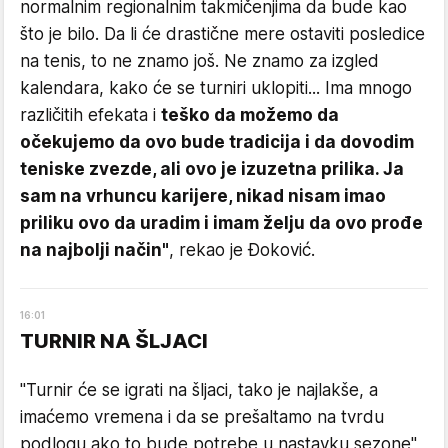
normalnim regionalnim takmičenjima da bude kao
što je bilo. Da li će drastične mere ostaviti posledice
na tenis, to ne znamo još. Ne znamo za izgled
kalendara, kako će se turniri uklopiti... Ima mnogo
različitih efekata i
teško da možemo da
očekujemo da ovo bude tradicija i da dovodim
teniske zvezde, ali ovo je izuzetna prilika. Ja
sam na vrhuncu karijere, nikad nisam imao
priliku ovo da uradim i imam želju da ovo prođe
na najbolji način"
, rekao je Đoković.
16
:
01
TURNIR NA ŠLJACI
"Turnir će se igrati na šljaci, tako je najlakše, a
imaćemo vremena i da se prešaltamo na tvrdu
podlogu ako to bude potrebe u nastavku sezone",