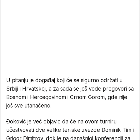
U pitanju je događaj koji će se sigurno održati u
Srbiji i Hrvatskoj, a za sada se još vode pregovori sa
Bosnom i Hercegovinom i Crnom Gorom, gde nije
još sve utanačeno.
Đoković je već objavio da će na ovom turniru
učestvovati dve velike teniske zvezde Dominik Tim i
Grigor Dimitrov, dok je na današnjoj konferenciji za