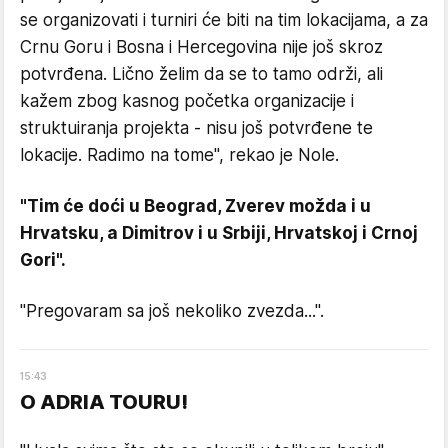
se organizovati i turniri će biti na tim lokacijama, a za
Crnu Goru i Bosna i Hercegovina nije još skroz
potvrđena. Lično želim da se to tamo održi, ali
kažem zbog kasnog početka organizacije i
struktuiranja projekta - nisu još potvrđene te
lokacije. Radimo na tome", rekao je Nole.
"Tim će doći u Beograd, Zverev možda i u
Hrvatsku, a Dimitrov i u Srbiji, Hrvatskoj i Crnoj
Gori".
"Pregovaram sa još nekoliko zvezda...".
15
:
43
O ADRIA TOURU!