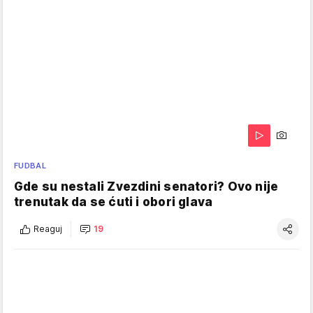
FUDBAL
Gde su nestali Zvezdini senatori? Ovo nije
trenutak da se ćuti i obori glava
Reaguj
19