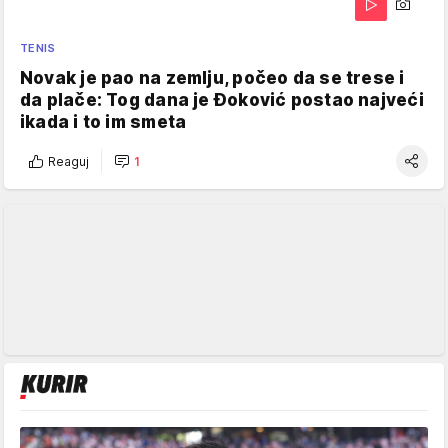
TENIS
Novak je pao na zemlju, počeo da se trese i
da plače: Tog dana je Đoković postao najveći
ikada i to im smeta
Reaguj
1