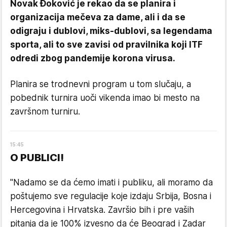
Novak Đoković je rekao da se planira i
organizacija mečeva za dame, ali i da se
odigraju i dublovi, miks-dublovi, sa legendama
sporta, ali to sve zavisi od pravilnika koji ITF
odredi zbog pandemije korona virusa.
Planira se trodnevni program u tom slučaju, a
pobednik turnira uoči vikenda imao bi mesto na
završnom turniru.
15
:
45
O PUBLICI!
"Nadamo se da ćemo imati i publiku, ali moramo da
poštujemo sve regulacije koje izdaju Srbija, Bosna i
Hercegovina i Hrvatska. Završio bih i pre vaših
pitanja da je 100% izvesno da će Beograd i Zadar