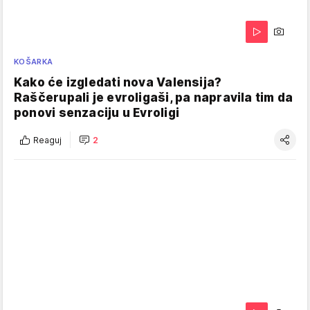
KOŠARKA
Kako će izgledati nova Valensija?
Raščerupali je evroligaši, pa napravila tim da
ponovi senzaciju u Evroligi
Reaguj
2