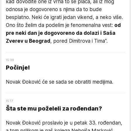
kad dovodite one iz vrha to se plaća, ali iz mog
odnosa je dogovoreno s njima da to bude
besplatno. Neki će igrati jedan vikend, a neko više.
Ono što želim da podelim je fenomenalna vest:
od
pre neki dan je dogovoreno da dolazi i Saša
Zverev u Beograd
, pored Dimitrova i Tima".
15
:
39
Počinje!
Novak Đoković će se sada se obratiti medijima.
15
:
17
Šta ste mu poželeli za rođendan?
Novak Đoković proslavio je u petak 33. rođendan,
a tom prilikom je naš kolega Nebojša Marković