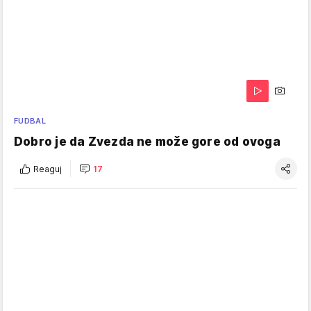
FUDBAL
Dobro je da Zvezda ne može gore od ovoga
Reaguj
17