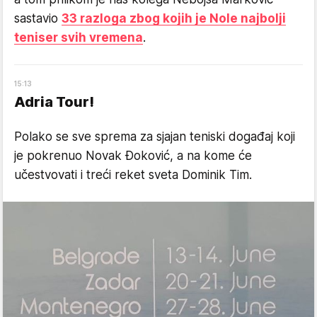
sastavio
33 razloga zbog kojih je Nole najbolji
teniser svih vremena
.
15
:
13
Adria Tour!
Polako se sve sprema za sjajan teniski događaj koji
je pokrenuo Novak Đoković, a na kome će
učestvovati i treći reket sveta Dominik Tim.