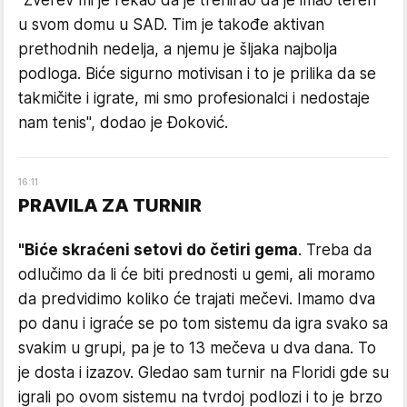
u svom domu u SAD. Tim je takođe aktivan
prethodnih nedelja, a njemu je šljaka najbolja
podloga. Biće sigurno motivisan i to je prilika da se
takmičite i igrate, mi smo profesionalci i nedostaje
nam tenis", dodao je Đoković.
16
:
11
PRAVILA ZA TURNIR
"Biće skraćeni setovi do četiri gema
. Treba da
odlučimo da li će biti prednosti u gemi, ali moramo
da predvidimo koliko će trajati mečevi. Imamo dva
po danu i igraće se po tom sistemu da igra svako sa
svakim u grupi, pa je to 13 mečeva u dva dana. To
je dosta i izazov. Gledao sam turnir na Floridi gde su
igrali po ovom sistemu na tvrdoj podlozi i to je brzo