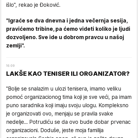
išlo", rekao je Đoković.
"Igraće se dva dnevna i jedna večernja sesija,
pravićemo tribine, pa ćemo videti koliko je ljudi
dozvoljeno. Sve ide u dobrom pravcu u našoj
zemlji".
16
:
09
LAKŠE KAO TENISER ILI ORGANIZATOR?
"Bolje se snalazim u ulozi tenisera, imamo veliku
pomoć organizacionog tima koji je sve veći, pa imam
puno saradnika koji imaju svoju ulogu. Kompleksno
je organizovati ovo, menjaju se pravila svake
nedelje... Potrudiću se da ovo bude dobar prvenac
organizacioni. Doduše, jeste moja familija