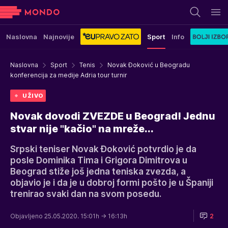
Naslovna
Najnovije
Sport
Info
Naslovna
Sport
Tenis
Novak Đoković u Beogradu
konferencija za medije Adria tour turnir
UŽIVO
Novak dovodi ZVEZDE u Beograd! Jednu
stvar nije "kačio" na mreže...
Srpski teniser Novak Đoković potvrdio je da
posle Dominika Tima i Grigora Dimitrova u
Beograd stiže još jedna teniska zvezda, a
objavio je i da je u dobroj formi pošto je u Španiji
trenirao svaki dan na svom posedu.
Objavljeno 25.05.2020. 15:01h
→ 16:13h
2