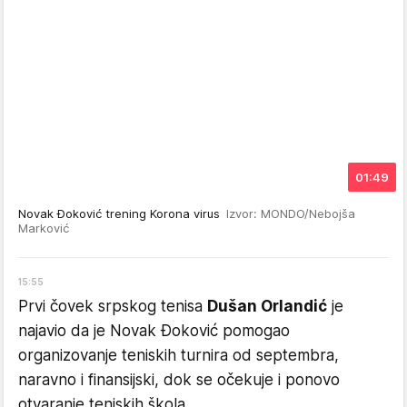
01:49
Novak Đoković trening Korona virus
Izvor: MONDO/Nebojša
Marković
15
:
55
Prvi čovek srpskog tenisa
Dušan Orlandić
je
najavio da je Novak Đoković pomogao
organizovanje teniskih turnira od septembra,
naravno i finansijski, dok se očekuje i ponovo
otvaranje teniskih škola.