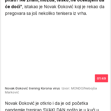
pitati? Ne znam, možda, teško, ne očekujem da
će doći"
, istakao je Novak Đoković koji je rekao da
pregovara sa još nekoliko tenisera iz vrha.
01:49
Novak Đoković trening Korona virus
Izvor: MONDO/Nebojša
Marković
Novak Đoković je otkrio i da je od početka
pandemije trenirao SVAKI DAN pošto je u kući u