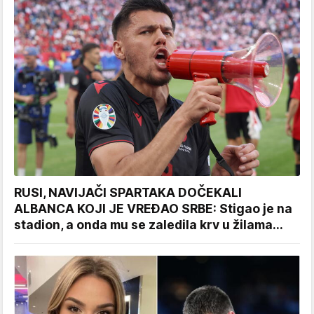
RUSI, NAVIJAČI SPARTAKA DOČEKALI
ALBANCA KOJI JE VREĐAO SRBE: Stigao je na
stadion, a onda mu se zaledila krv u žilama...