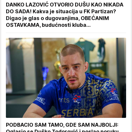
DANKO LAZOVIĆ OTVORIO DUŠU KAO NIKADA
DO SADA! Kakva je situacija u FK Partizan?
Digao je glas o dugovanjima, OBEĆANIM
OSTAVKAMA, budućnosti kluba...
PODBACIO SAM TAMO, GDE SAM NAJBOLJI:
Oglasio se Duško Todorović i poslao poruku