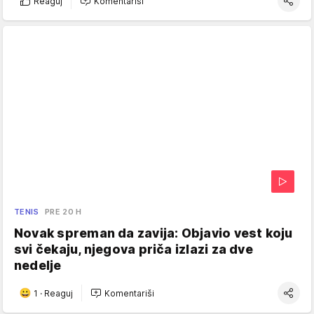
Reaguj
Komentariši
TENIS
PRE 20 H
Novak spreman da zavija: Objavio vest koju
svi čekaju, njegova priča izlazi za dve
nedelje
1
·
Reaguj
Komentariši