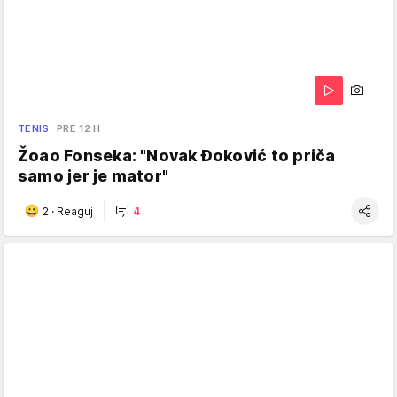
TENIS
PRE 12 H
Žoao Fonseka: "Novak Đoković to priča
samo jer je mator"
2
·
Reaguj
4