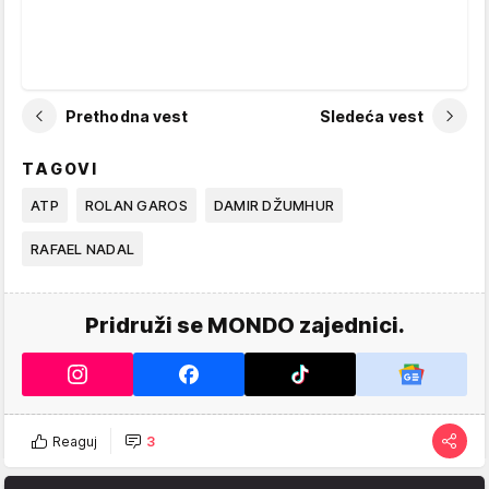
Prethodna vest
Sledeća vest
TAGOVI
ATP
ROLAN GAROS
DAMIR DŽUMHUR
RAFAEL NADAL
Pridruži se MONDO zajednici.
Reaguj
3