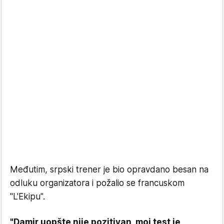
Međutim, srpski trener je bio opravdano besan na
odluku organizatora i požalio se francuskom
"L'Ekipu".
"Damir uopšte nije pozitivan, moj test je