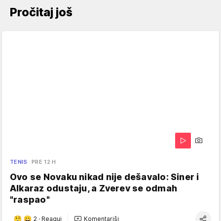
Pročitaj još
TENIS
PRE 12 H
Ovo se Novaku nikad nije dešavalo: Siner i
Alkaraz odustaju, a Zverev se odmah
"raspao"
2
·
Reaguj
Komentariši