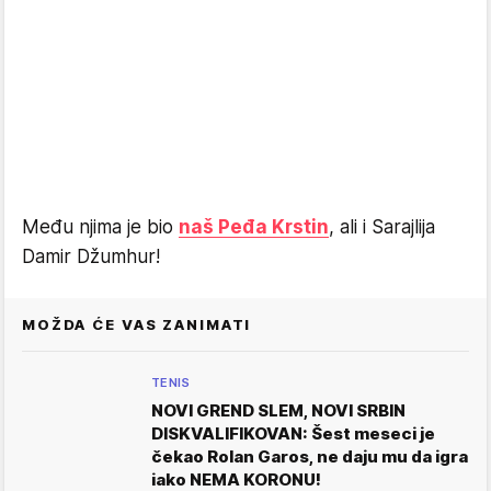
Među njima je bio
naš Peđa Krstin
, ali i Sarajlija
Damir Džumhur!
MOŽDA ĆE VAS ZANIMATI
TENIS
NOVI GREND SLEM, NOVI SRBIN
DISKVALIFIKOVAN: Šest meseci je
čekao Rolan Garos, ne daju mu da igra
iako NEMA KORONU!