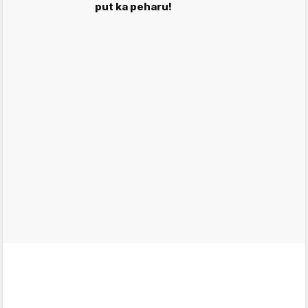
put ka peharu!