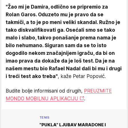
"Žao mi je Damira, odlično se pripremio za
Rolan Garos. Oduzeto mu je pravo da se
takmiči, a to je po meni veliki skandal. Ružno je
tako diskvalifikovati ga. Osećali smo se tako
malo i slabo, takvo ponašanje prema nama je
bilo nehumano. Siguran sam da se to isto
dogodilo nekom značajnijem igraču, da bi on
imao prava da dokaže da je loš test. Da je na
našem mestu bio Rafael Nadal dali bi mu i drugi
i treći test ako treba"
, kaže Petar Popović.
Budite bolje informisani od drugih,
PREUZMITE
MONDO MOBILNU APLIKACIJU
.
TENIS
"PUKLA" LJUBAV MARADONE I