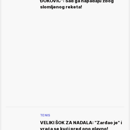
ĐOKOVIĆ": Sad ga napadaju zbog
slomljenog reketa!
TENIS
VELIKI ŠOK ZA NADALA: "Zarđao je" i
vraća se kući pred ono glavno!