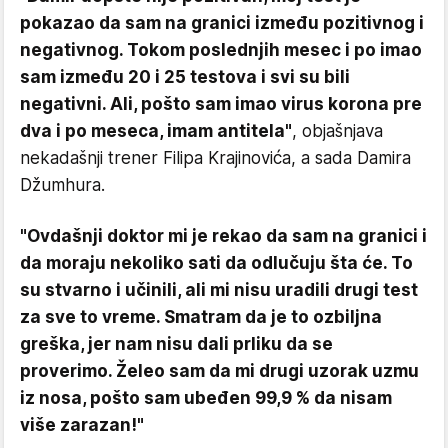
pokazao da sam na granici između pozitivnog i
negativnog. Tokom poslednjih mesec i po imao
sam između 20 i 25 testova i svi su bili
negativni. Ali, pošto sam imao virus korona pre
dva i po meseca, imam antitela"
, objašnjava
nekadašnji trener Filipa Krajinovića, a sada Damira
Džumhura.
"Ovdašnji doktor mi je rekao da sam na granici i
da moraju nekoliko sati da odlučuju šta će. To
su stvarno i učinili, ali mi nisu uradili drugi test
za sve to vreme. Smatram da je to ozbiljna
greška, jer nam nisu dali prliku da se
proverimo. Želeo sam da mi drugi uzorak uzmu
iz nosa, pošto sam ubeđen 99,9 % da nisam
više zarazan!"