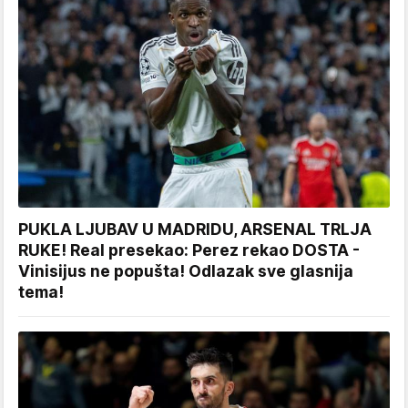
PUKLA LJUBAV U MADRIDU, ARSENAL TRLJA
RUKE! Real presekao: Perez rekao DOSTA -
Vinisijus ne popušta! Odlazak sve glasnija
tema!