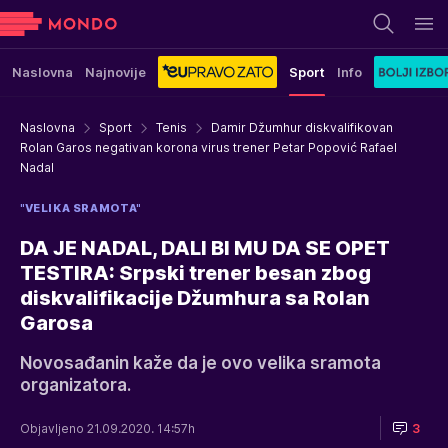
Naslovna
Najnovije
Sport
Info
Naslovna
Sport
Tenis
Damir Džumhur diskvalifikovan
Rolan Garos negativan korona virus trener Petar Popović Rafael
Nadal
"VELIKA SRAMOTA"
DA JE NADAL, DALI BI MU DA SE OPET
TESTIRA: Srpski trener besan zbog
diskvalifikacije Džumhura sa Rolan
Garosa
Novosađanin kaže da je ovo velika sramota
organizatora.
Objavljeno 21.09.2020. 14:57h
3