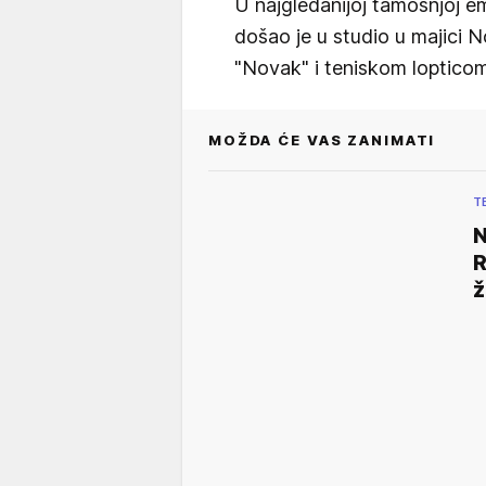
U najgledanijoj tamošnjoj em
došao je u studio u majici
"Novak" i teniskom lopticom
MOŽDA ĆE VAS ZANIMATI
T
N
R
ž