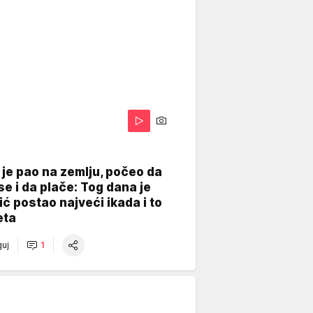
je pao na zemlju, počeo da
se i da plače: Tog dana je
ć postao najveći ikada i to
eta
uj
1