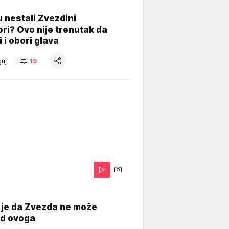
 nestali Zvezdini
ri? Ovo nije trenutak da
i i obori glava
uj
19
 je da Zvezda ne može
od ovoga