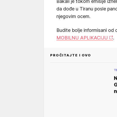
Bakali je tokom emisije izn
da dođe u Tiranu posle pand
njegovim ocem.
Budite bolje informisani od 
MOBILNU APLIKACIJU
.
PROČITAJTE I OVO
T
N
G
n