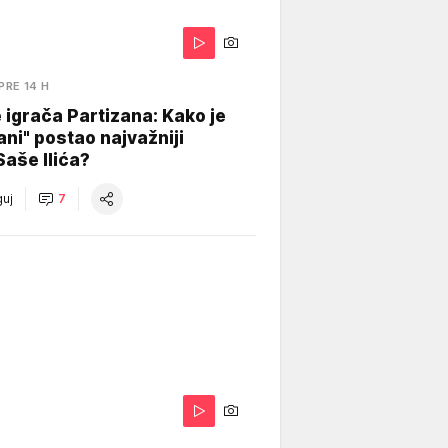
PRE 14 H
igrača Partizana: Kako je
ani" postao najvažniji
Saše Ilića?
uj
7