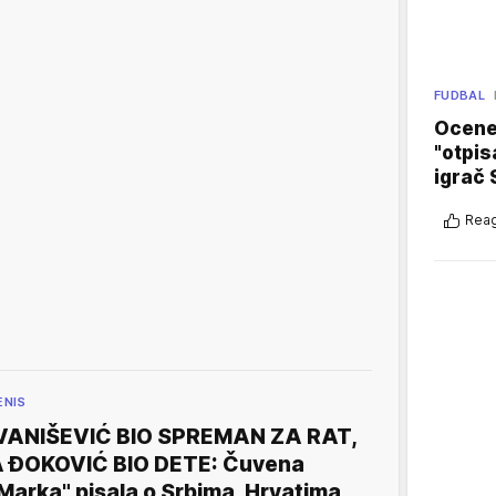
FUDBAL
Ocene 
"otpis
igrač 
Reag
ENIS
VANIŠEVIĆ BIO SPREMAN ZA RAT,
 ĐOKOVIĆ BIO DETE: Čuvena
Marka" pisala o Srbima, Hrvatima,