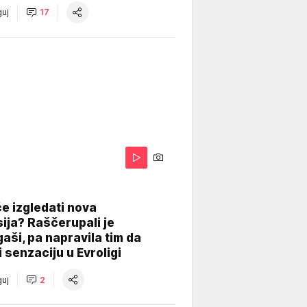
uj
17
A
e izgledati nova
ija? Raščerupali je
gaši, pa napravila tim da
 senzaciju u Evroligi
uj
2