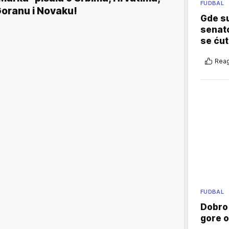
FUDBAL
oranu i Novaku!
Gde su
senato
se ćut
Reag
FUDBAL
Dobro
gore 