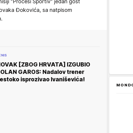
isiji "Procesi Sportiv" jedan gost
 Novaka Đokovića, sa natpisom
.
ENIS
OVAK [ZBOG HRVATA] IZGUBIO
OLAN GAROS: Nadalov trener
estoko isprozivao Ivaniševića!
MOND