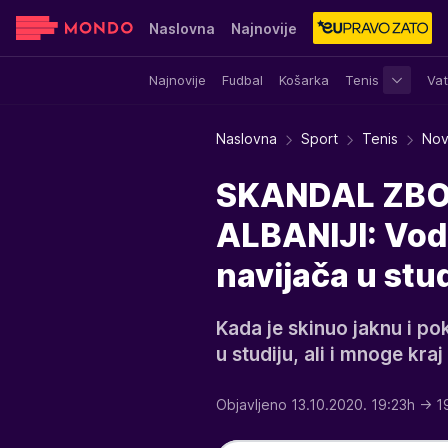
Naslovna
Najnovije
Najnovije
Fudbal
Košarka
Tenis
Vat
Sensa
Stvar ukusa
Yumama
Naslovna
Sport
Tenis
Nov
SKANDAL ZBO
ALBANIJI: Vod
navijača u stud
Kada je skinuo jaknu i po
u studiju, ali i mnoge kraj
Objavljeno 13.10.2020. 19:23h
→ 1