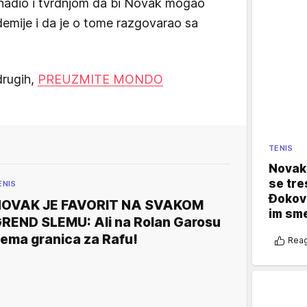
enadio i tvrdnjom da bi Novak mogao
emije i da je o tome razgovarao sa
drugih,
PREUZMITE MONDO
TENIS
Novak 
se tre
ENIS
Đokovi
OVAK JE FAVORIT NA SVAKOM
im sm
REND SLEMU: Ali na Rolan Garosu
ema granica za Rafu!
Reag