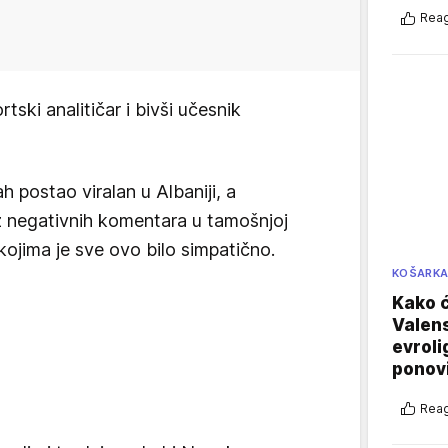
Reag
rtski analitičar i bivši učesnik
 postao viralan u Albaniji, a
iz negativnih komentara u tamošnjoj
 kojima je sve ovo bilo simpatično.
KOŠARK
Kako ć
Valens
evroli
ponovi
Reag