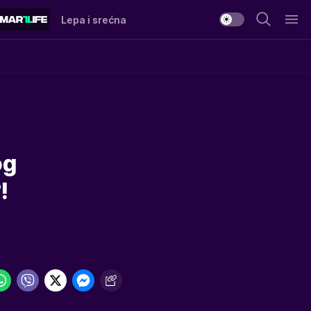
Lepa i srećna
og
!