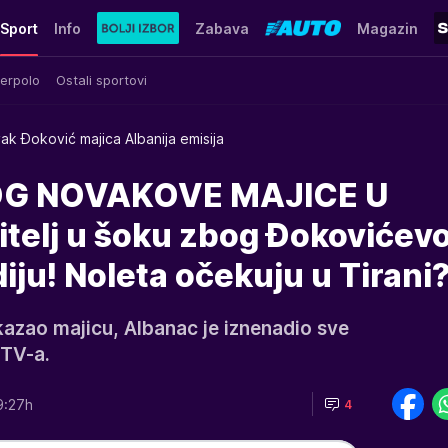
Sport
Info
Zabava
Magazin
erpolo
Ostali sportovi
ak Đoković majica Albanija emisija
G NOVAKOVE MAJICE U
itelj u šoku zbog Đokovićev
iju! Noleta očekuju u Tirani?
kazao majicu, Albanac je iznenadio sve
 TV-a.
9:27h
4