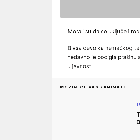
Morali su da se uključe i rod
Bivša devojka nemačkog te
nedavno je podigla prašinu 
u javnost.
MOŽDA ĆE VAS ZANIMATI
T
T
Đ