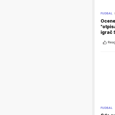
FUDBAL
Ocene 
"otpis
igrač 
Reag
FUDBAL