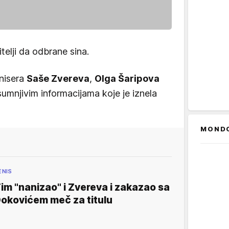
itelji da odbrane sina.
nisera
Saše Zvereva
,
Olga Šaripova
sumnjivim informacijama koje je iznela
MOND
ENIS
im "nanizao" i Zvereva i zakazao sa
okovićem meč za titulu