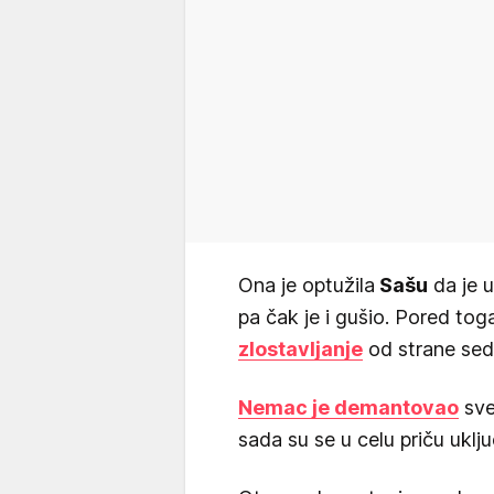
Ona je optužila
Sašu
da je u
pa čak je i gušio. Pored toga
zlostavljanje
od strane sed
Nemac je demantovao
sve
sada su se u celu priču uključil