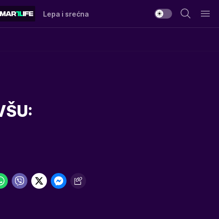
Lepa i srećna
VŠU: