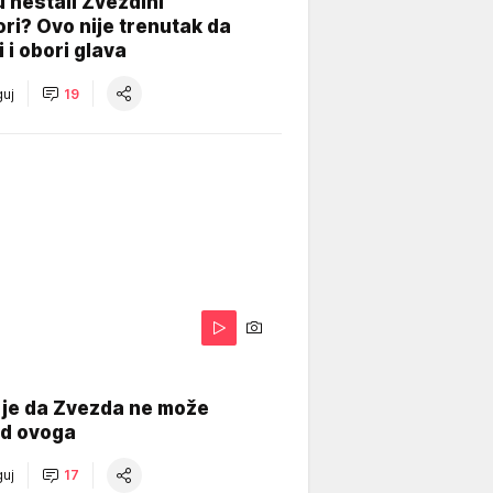
 nestali Zvezdini
ri? Ovo nije trenutak da
i i obori glava
uj
19
 je da Zvezda ne može
od ovoga
uj
17