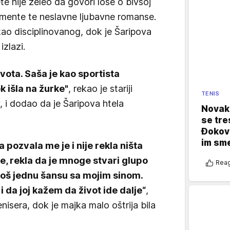
e nije želeo da govori loše o bivšoj
momente te neslavne ljubavne romanse.
kao disciplinovanog, dok je Šaripova
izlazi.
ivota. Saša je kao sportista
k išla na žurke"
, rekao je stariji
TENIS
 i dodao da je Šaripova htela
Novak 
se tre
Đokovi
im sm
pozvala me je i nije rekla ništa
se, rekla da je mnoge stvari glupo
Reag
a još jednu šansu sa mojim sinom.
 da joj kažem da život ide dalje“
,
isera, dok je majka malo oštrija bila