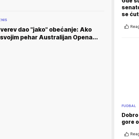
Gde su
senato
se ćut
ENIS
Reag
verev dao "jako" obećanje: Ako
svojim pehar Australijan Opena...
FUDBAL
Dobro
gore 
Reag