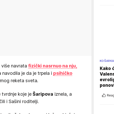
KOŠARK
 više navrata
fizički nasrnuo na nju,
Kako ć
 navodila je da je trpela i
psihičko
Valens
evroli
mog reketa sveta.
ponovi
 tvrdnje koje je
Šaripova
iznela, a
Reag
i i Sašini roditelji.