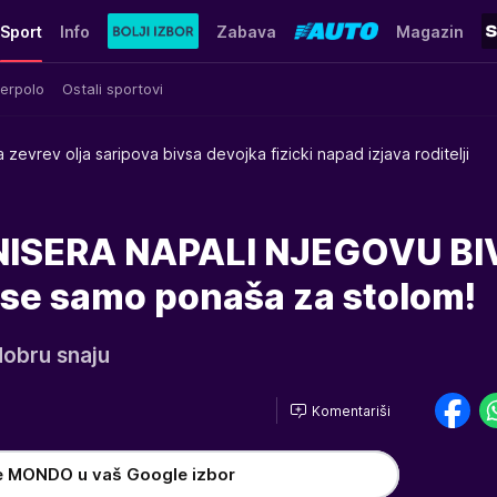
Sport
Info
Zabava
Magazin
erpolo
Ostali sportovi
 zevrev olja saripova bivsa devojka fizicki napad izjava roditelji
NISERA NAPALI NJEGOVU BI
 se samo ponaša za stolom!
dobru snaju
Komentariši
e MONDO u vaš Google izbor