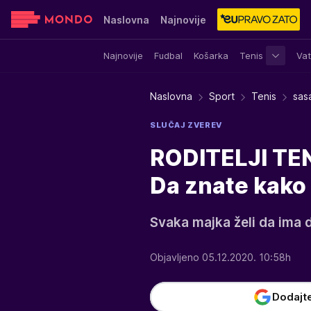
Naslovna
Najnovije
Najnovije
Fudbal
Košarka
Tenis
Vat
Sensa
Stvar ukusa
Yumama
Naslovna
Sport
Tenis
sasa
SLUČAJ ZVEREV
RODITELJI TE
Da znate kako
Svaka majka želi da ima 
Objavljeno 05.12.2020. 10:58h
Dodajt