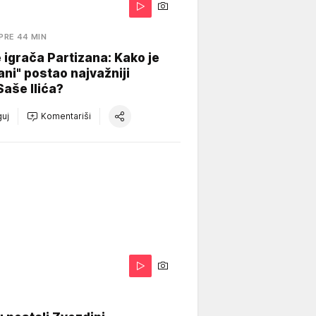
PRE 44 MIN
igrača Partizana: Kako je
ani" postao najvažniji
Saše Ilića?
uj
Komentariši