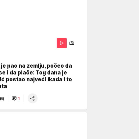
je pao na zemlju, počeo da
se i da plače: Tog dana je
ć postao najveći ikada i to
eta
uj
1