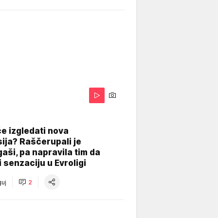
A
e izgledati nova
ija? Raščerupali je
gaši, pa napravila tim da
 senzaciju u Evroligi
uj
2