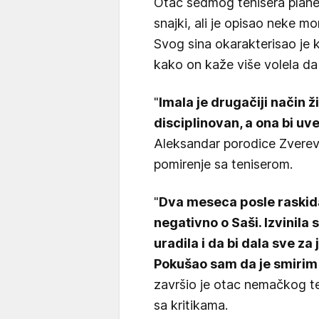
Otac sedmog tenisera planet
snajki, ali je opisao neke 
Svog sina okarakterisao je 
kako on kaže više volela da 
"
Imala je drugačiji način ž
disciplinovan, a ona bi uve
Aleksandar porodice Zverev,
pomirenje sa teniserom.
"
Dva meseca posle raskida 
negativno o Saši. Izvinila 
uradila i da bi dala sve z
Pokušao sam da je smirim i
završio je otac nemačkog ten
sa kritikama.