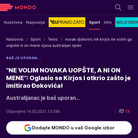
Naslovna
Najnovije
Sport
Info
Naslovna
Sport
Tenis
novak djokovic nik kirjos ne volim ga
uopste ni on mene izjava australijan open
BAŠ JE UPORAN...
"NE VOLIM NOVAKA UOPŠTE, A NI ON
MENE": Oglasio se Kirjos i otkrio zašto je
imitirao Đokovića!
Australijanac je baš uporan...
Objavljeno 14.02.2021. 13:38h
13
Dodajte MONDO u vaš Google izbor