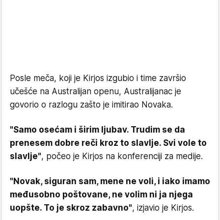
Posle meča, koji je Kirjos izgubio i time završio
učešće na Australijan openu, Australijanac je
govorio o razlogu zašto je imitirao Novaka.
"Samo osećam i širim ljubav. Trudim se da
prenesem dobre reči kroz to slavlje. Svi vole to
slavlje"
, počeo je Kirjos na konferenciji za medije.
"Novak, siguran sam, mene ne voli, i iako imamo
međusobno poštovane, ne volim ni ja njega
uopšte. To je skroz zabavno"
, izjavio je Kirjos.