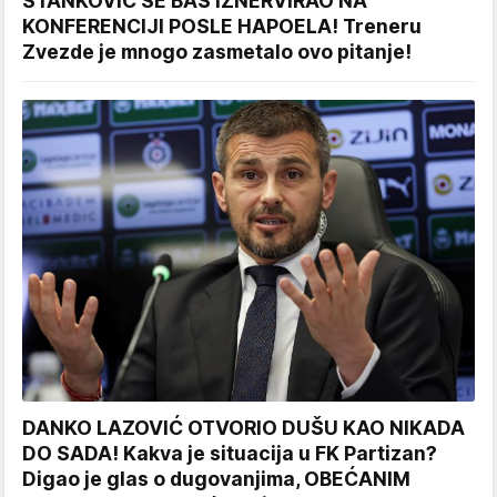
STANKOVIĆ SE BAŠ IZNERVIRAO NA
KONFERENCIJI POSLE HAPOELA! Treneru
Zvezde je mnogo zasmetalo ovo pitanje!
DANKO LAZOVIĆ OTVORIO DUŠU KAO NIKADA
DO SADA! Kakva je situacija u FK Partizan?
Digao je glas o dugovanjima, OBEĆANIM