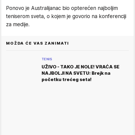
Ponovo je Australijanac bio opterećen najboljim
teniserom sveta, o kojem je govorio na konferenciji
za medije.
MOŽDA ĆE VAS ZANIMATI
TENIS
UŽIVO - TAKO JE NOLE! VRAĆA SE
NAJBOLJI NA SVETU: Brejk na
početku trećeg seta!