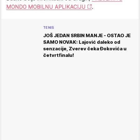
MONDO MOBILNU APLIKACIJU
.
TENIS
JOŠ JEDAN SRBIN MANJE - OSTAO JE
SAMO NOVAK: Lajović daleko od
senzacije, Zverev čeka Đokovića u
četvrtfinalu!