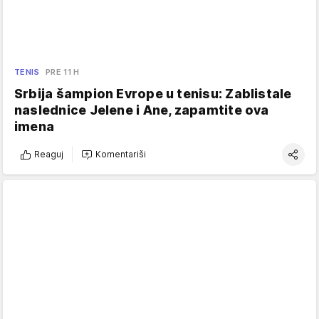
TENIS
PRE 11 H
Srbija šampion Evrope u tenisu: Zablistale
naslednice Jelene i Ane, zapamtite ova
imena
Reaguj
Komentariši