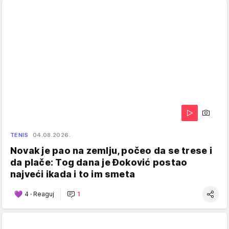
TENIS
04.08.2026.
Novak je pao na zemlju, počeo da se trese i
da plače: Tog dana je Đoković postao
najveći ikada i to im smeta
4
·
Reaguj
1