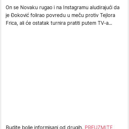
On se Novaku rugao i na Instagramu aludirajući da
je Đoković folirao povredu u meču protiv Tejlora
Frica, ali će ostatak turnira pratiti putem TV-a...
Budite bolje informisani od drugih,
PREUZMITE