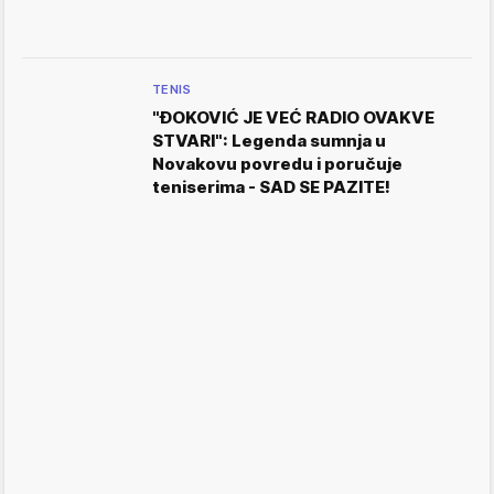
TENIS
"ĐOKOVIĆ JE VEĆ RADIO OVAKVE
STVARI": Legenda sumnja u
Novakovu povredu i poručuje
teniserima - SAD SE PAZITE!