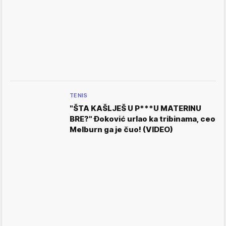
TENIS
"ŠTA KAŠLJEŠ U P***U MATERINU
BRE?" Đoković urlao ka tribinama, ceo
Melburn ga je čuo! (VIDEO)