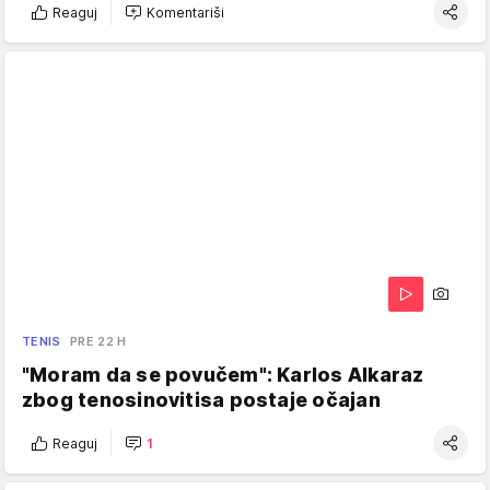
Reaguj
Komentariši
TENIS
PRE 22 H
"Moram da se povučem": Karlos Alkaraz
zbog tenosinovitisa postaje očajan
Reaguj
1