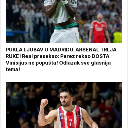
PUKLA LJUBAV U MADRIDU, ARSENAL TRLJA
RUKE! Real presekao: Perez rekao DOSTA -
Vinisijus ne popušta! Odlazak sve glasnija
tema!