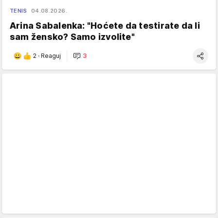
TENIS
04.08.2026.
Arina Sabalenka: "Hoćete da testirate da li
sam žensko? Samo izvolite"
2
·
Reaguj
3