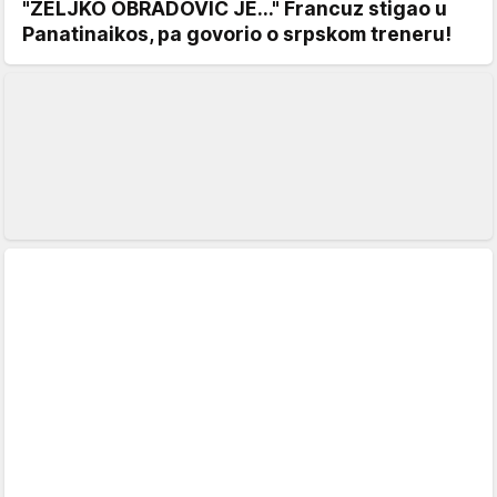
"ŽELJKO OBRADOVIĆ JE..." Francuz stigao u
Panatinaikos, pa govorio o srpskom treneru!