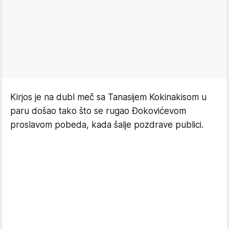
Kirjos je na dubl meč sa Tanasijem Kokinakisom u
paru došao tako što se rugao Đokovićevom
proslavom pobeda, kada šalje pozdrave publici.