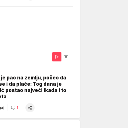
je pao na zemlju, počeo da
se i da plače: Tog dana je
ć postao najveći ikada i to
eta
uj
1