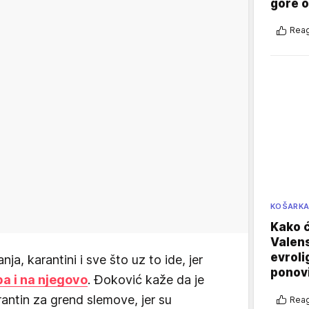
gore 
Reag
KOŠARK
Kako ć
Valens
evroli
a, karantini i sve što uz to ide, jer
ponovi
pa i na njegovo
. Đoković kaže da je
ntin za grend slemove, jer su
Reag