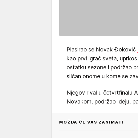
Plasirao se Novak Đoković
kao prvi igrač sveta, uprkos
ostatku sezone i podržao pre
sličan onome u kome se zav
Njegov rival u četvrtfinalu 
Novakom, podržao ideju, pa 
MOŽDA ĆE VAS ZANIMATI