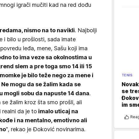
 mnogi igrači mučiti kad na red dođu
redama, nismo na to navikli
. Najbolji
e i bilo u prošlosti, sada imate
a povredu leđa, mene, Sašu koji ima
edno to ima veze sa okolnostima u
rend slem a pre toga smo 14 ili 15
 momke je bilo teže nego za mene i
TENIS
a. Ne mogu da se žalim kada se
Novak 
se tre
isu mogli sobu da napuste 14 dana
.
Đokovi
se žalim kroz šta smo prošli, ali
im sm
realni da je to
imalo uticaj na
Reag
akođe i na mentalno, emotivno ali
lno
", rekao je Đoković novinarima.