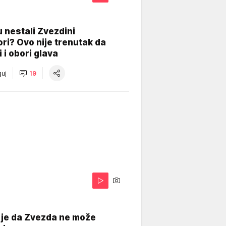
 nestali Zvezdini
ri? Ovo nije trenutak da
i i obori glava
uj
19
 je da Zvezda ne može