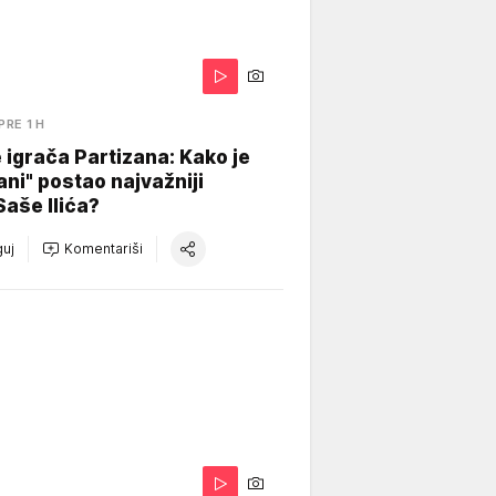
PRE 1 H
igrača Partizana: Kako je
ani" postao najvažniji
Saše Ilića?
uj
Komentariši