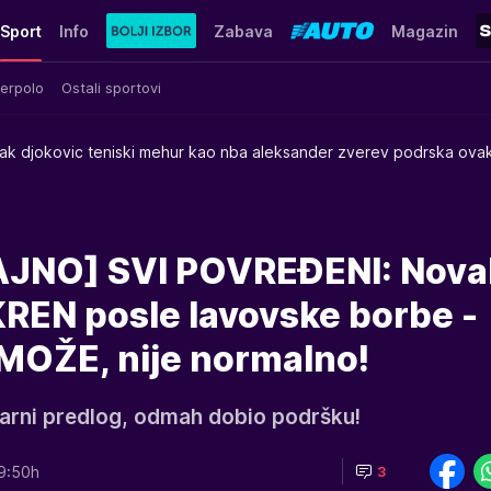
Sport
Info
Zabava
Magazin
erpolo
Ostali sportovi
ak djokovic teniski mehur kao nba aleksander zverev podrska ovak
JNO] SVI POVREĐENI: Nova
EN posle lavovske borbe -
 MOŽE, nije normalno!
narni predlog, odmah dobio podršku!
9:50h
3