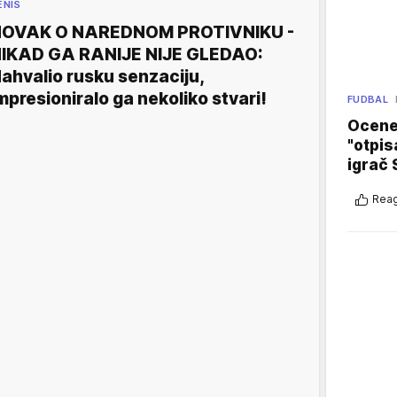
ENIS
OVAK O NAREDNOM PROTIVNIKU -
IKAD GA RANIJE NIJE GLEDAO:
ahvalio rusku senzaciju,
mpresioniralo ga nekoliko stvari!
FUDBAL
Ocene 
"otpis
igrač 
Reag