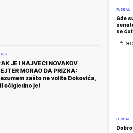
FUDBAL
Gde su
senato
se ćut
Reag
ENIS
AK JE I NAJVEĆI NOVAKOV
EJTER MORAO DA PRIZNA:
azumem zašto ne volite Đokovića,
li očigledno je!
FUDBAL
Dobro