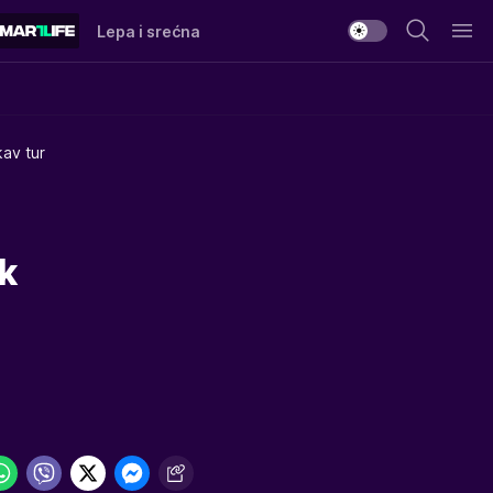
Lepa i srećna
av tur
k