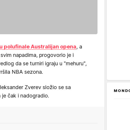
u polufinale Australijan opena
, a
 svim napadima, progovorio je i
dlog da se turniri igraju u "mehuru",
ršila NBA sezona.
Aleksander Zverev složio se sa
MOND
je čak i nadogradio.