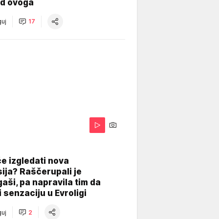
od ovoga
uj
17
A
e izgledati nova
ija? Raščerupali je
gaši, pa napravila tim da
 senzaciju u Evroligi
uj
2