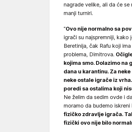
nagrade velike, ali da će se
manji turniri.
"
Ovo nije normalno sa pov
igrači su najspremniji, kako j
Beretinija, čak Rafu koji im
problema, Dimitrova.
Očigl
kojima smo. Dolazimo na g
dana u karantinu. Za neke
neke ostale igrače iz vrh
poredi sa ostalima koji n
Ne želim da sedim ovde i da 
moramo da budemo iskreni i 
fizičko zdravlje igrača. T
fizički ovo nije bilo norma