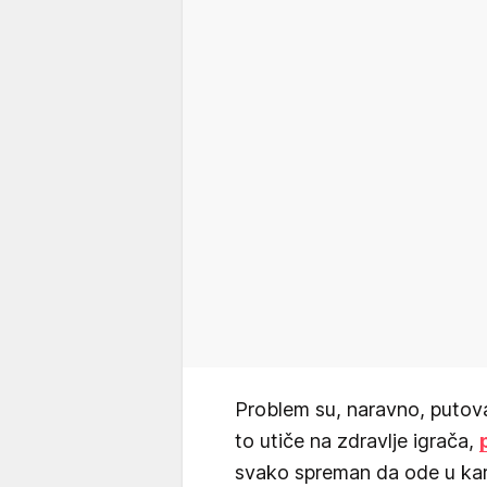
Problem su, naravno, putovanj
to utiče na zdravlje igrača,
svako spreman da ode u kara