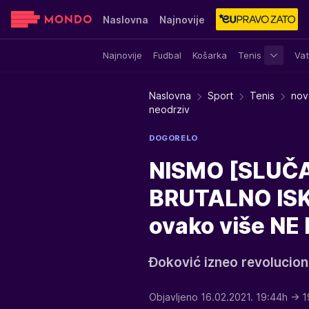
Naslovna
Najnovije
Najnovije
Fudbal
Košarka
Tenis
Vat
Sensa
Stvar ukusa
Yumama
Naslovna
Sport
Tenis
nov
neodrziv
DOGORELO
NISMO [SLUČA
BRUTALNO ISKR
ovako više NE
Đoković izneo revolucio
Objavljeno 16.02.2021. 19:44h
→ 1