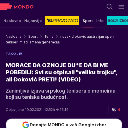
Naslovna
Najnovije
Sport
Info
Naslovna
Sport
Tenis
novak djokovic australijan open
teniseri mladi smena generacija
TAKO JE!
MORAĆE DA OZNOJE DU*E DA BI ME
POBEDILI: Svi su otpisali ''veliku trojku'',
ali Đoković PRETI! (VIDEO)
Zanimljiva izjava srpskog tenisera o momcima
koji su teniska budućnost.
Objavljeno 19.02.2021. 12:52h
→ 13:16h
4
Dodajte MONDO u vaš Google izbor