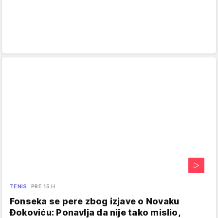
TENIS
PRE 15 H
Fonseka se pere zbog izjave o Novaku
Đokoviću: Ponavlja da nije tako mislio,