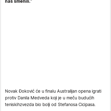
nas smenili.
''
Novak Đoković će u finalu Australijan opena igrati
protiv Danila Medveda koji je u meču budućih
teniskihzvezda bio bolji od Stefanosa Cicipasa.