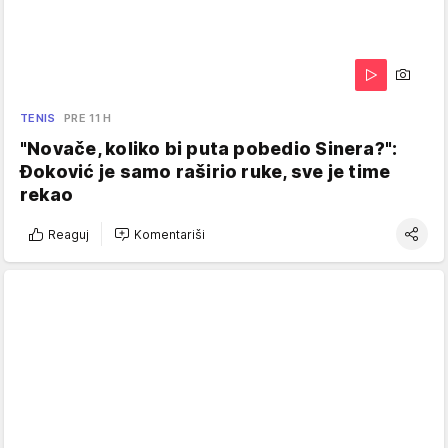
TENIS
PRE 11 H
"Novače, koliko bi puta pobedio Sinera?":
Đoković je samo raširio ruke, sve je time
rekao
Reaguj
Komentariši