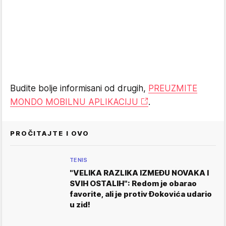
Budite bolje informisani od drugih,
PREUZMITE
MONDO MOBILNU APLIKACIJU
.
PROČITAJTE I OVO
TENIS
"VELIKA RAZLIKA IZMEĐU NOVAKA I
SVIH OSTALIH": Redom je obarao
favorite, ali je protiv Đokovića udario
u zid!