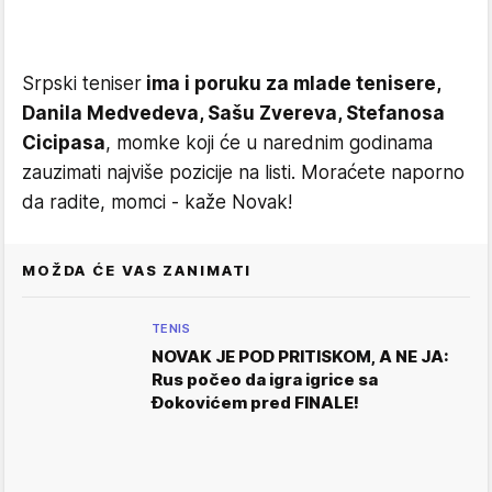
Srpski teniser
ima i poruku za mlade tenisere,
Danila Medvedeva, Sašu Zvereva, Stefanosa
Cicipasa
, momke koji će u narednim godinama
zauzimati najviše pozicije na listi. Moraćete naporno
da radite, momci - kaže Novak!
MOŽDA ĆE VAS ZANIMATI
TENIS
NOVAK JE POD PRITISKOM, A NE JA:
Rus počeo da igra igrice sa
Đokovićem pred FINALE!