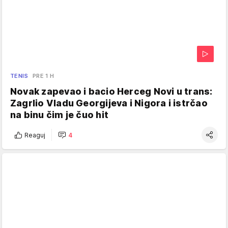
TENIS
PRE 1 H
Novak zapevao i bacio Herceg Novi u trans:
Zagrlio Vladu Georgijeva i Nigora i istrčao
na binu čim je čuo hit
Reaguj
4