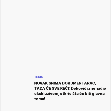
TENIS
NOVAK SNIMA DOKUMENTARAC,
TADA ĆE SVE REĆI: Đoković iznenadio
ekskluzivom, otkrio šta će biti glavna
tema!