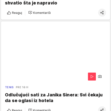
shvatio šta je napravio
Reaguj
Komentariši
TENIS
PRE 16 H
Odlučujući sati za Janika Sinera: Svi čekaju
da se oglasi iz hotela
Reaguj
Komentariši