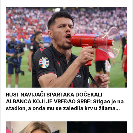
RUSI, NAVIJAČI SPARTAKA DOČEKALI
ALBANCA KOJI JE VREĐAO SRBE: Stigao je na
stadion, a onda mu se zaledila krv u žilama...