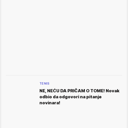
TENIS
NE, NEĆU DA PRIČAM O TOME! Novak
odbio da odgovori na pitanje
novinara!