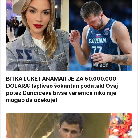
BITKA LUKE I ANAMARIJE ZA 50.000.000
DOLARA: Isplivao šokantan podatak! Ovaj
potez Dončićeve bivše verenice niko nije
mogao da očekuje!