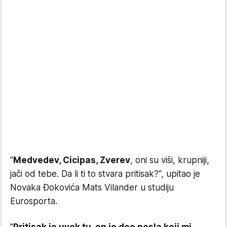
''
Medvedev, Cicipas, Zverev
, oni su viši, krupniji,
jači od tebe. Da li ti to stvara pritisak?'', upitao je
Novaka Đokovića Mats Vilander u studiju
Eurosporta.