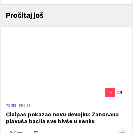
Pročitaj još
TENIS
PRE 1 H
Cicipas pokazao novu devojku: Zanosana
plavuša bacila sve bivše u senku
Reaguj
1