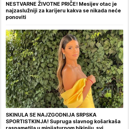
NESTVARNE ŽIVOTNE PRIČE! Mesijev otac je
najzaslužniji za karijeru kakva se nikada neće
ponoviti
SKINULA SE NAJZGODNIJA SRPSKA
SPORTISTKINJA! Supruga slavnog košarkaša
raspametila u minijaturnom bikiniju, svi