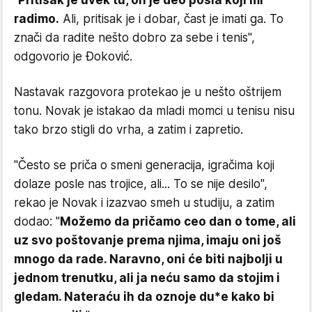
''
Pritisak je uvek tu, on je deo posla koji mi
radimo.
Ali, pritisak je i dobar, čast je imati ga. To
znači da radite nešto dobro za sebe i tenis'',
odgovorio je Đoković.
Nastavak razgovora protekao je u nešto oštrijem
tonu. Novak je istakao da mladi momci u tenisu nisu
tako brzo stigli do vrha, a zatim i zapretio.
''Često se priča o smeni generacija, igračima koji
dolaze posle nas trojice, ali... To se nije desilo'',
rekao je Novak i izazvao smeh u studiju, a zatim
dodao: ''
Možemo da pričamo ceo dan o tome, ali
uz svo poštovanje prema njima, imaju oni još
mnogo da rade. Naravno, oni će biti najbolji u
jednom trenutku, ali ja neću samo da stojim i
gledam. Nateraću ih da oznoje du*e kako bi