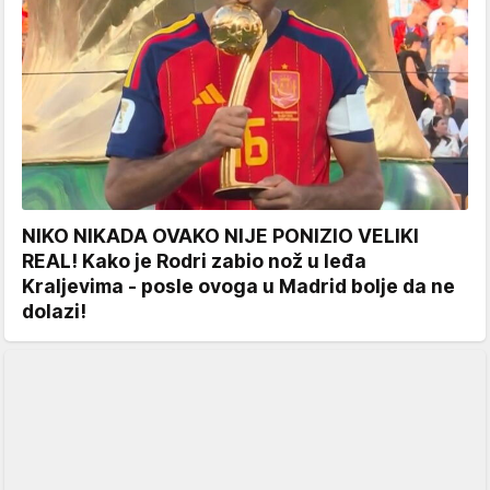
NIKO NIKADA OVAKO NIJE PONIZIO VELIKI
REAL! Kako je Rodri zabio nož u leđa
Kraljevima - posle ovoga u Madrid bolje da ne
dolazi!