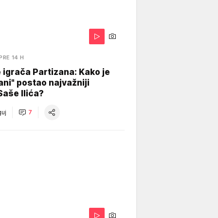
PRE 14 H
igrača Partizana: Kako je
ani" postao najvažniji
Saše Ilića?
uj
7