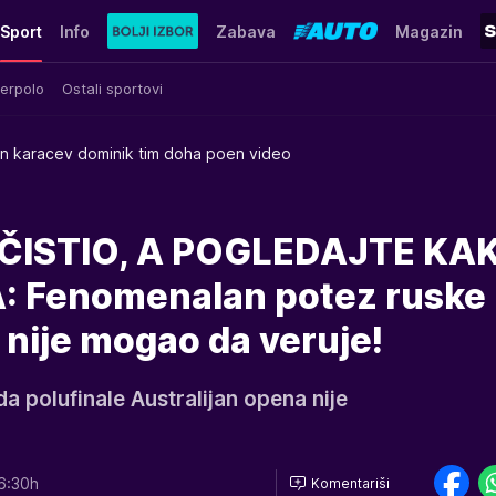
Sport
Info
Zabava
Magazin
erpolo
Ostali sportovi
an karacev dominik tim doha poen video
ČISTIO, A POGLEDAJTE KA
: Fenomenalan potez ruske
 nije mogao da veruje!
da polufinale Australijan opena nije
6:30h
Komentariši