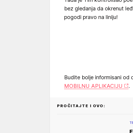
bez gledanja da okrenut leđ
pogodi pravo na liniju!
Budite bolje informisani od 
MOBILNU APLIKACIJU
.
PROČITAJTE I OVO:
T