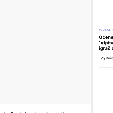
FUDBAL
Ocene 
"otpis
igrač 
Reag