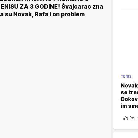
ENISU ZA 3 GODINE! Švajcarac zna
a su Novak, Rafa i on problem
TENIS
Novak 
se tre
Đokovi
im sm
Reag