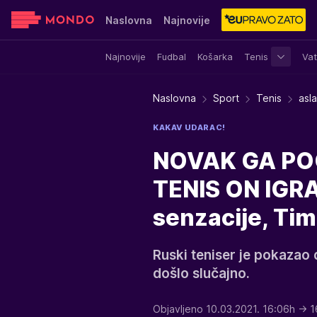
Naslovna
Najnovije
Najnovije
Fudbal
Košarka
Tenis
Vat
Sensa
Stvar ukusa
Yumama
Naslovna
Sport
Tenis
asl
KAKAV UDARAC!
NOVAK GA PO
TENIS ON IGRA
senzacije, Tim
Ruski teniser je pokazao 
došlo slučajno.
Objavljeno 10.03.2021. 16:06h
→ 1