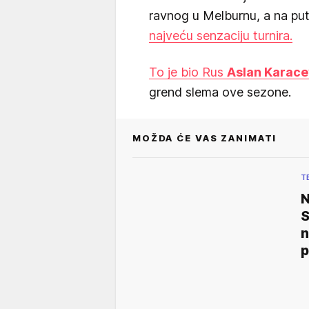
ravnog u Melburnu, a na put
najveću senzaciju turnira.
To je bio Rus
Aslan Karac
grend slema ove sezone.
MOŽDA ĆE VAS ZANIMATI
T
N
S
n
p