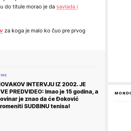
u do titule morao je da
savlada i
ev
za koga je malo ko čuo pre prvog
ENIS
OVAKOV INTERVJU IZ 2002. JE
VE PREDVIDEO: Imao je 15 godina, a
MOND
ovinar je znao da će Đoković
romeniti SUDBINU tenisa!