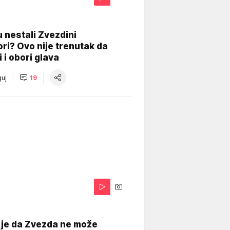
 nestali Zvezdini
ri? Ovo nije trenutak da
i i obori glava
uj
19
 je da Zvezda ne može