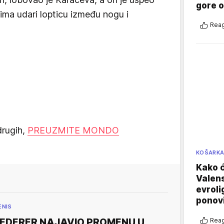
gore 
ima udari lopticu između nogu i
Reag
drugih,
PREUZMITE MONDO
KOŠARK
Kako ć
Valens
evroli
ponovi
ENIS
Reag
FEDERER NAJAVIO PROMENU U