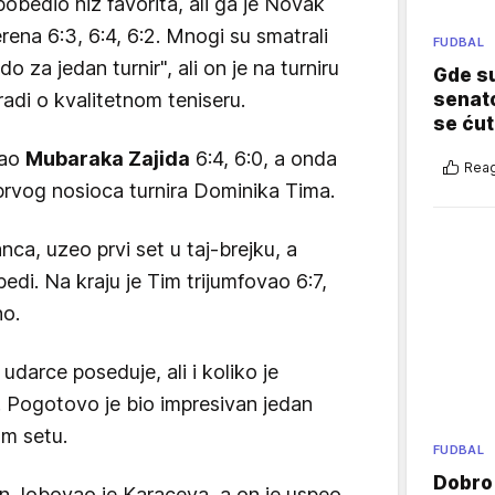
pobedio niz favorita, ali ga je Novak
rena 6:3, 6:4, 6:2. Mnogi su smatrali
FUDBAL
 za jedan turnir", ali on je na turniru
Gde su
adi o kvalitetnom teniseru.
senato
se ćut
dao
Mubaraka Zajida
6:4, 6:0, a onda
Reag
prvog nosioca turnira Dominika Tima.
ca, uzeo prvi set u taj-brejku, a
di. Na kraju je Tim trijumfovao 6:7,
jno.
udarce poseduje, ali i koliko je
u. Pogotovo je bio impresivan jedan
om setu.
FUDBAL
Dobro
n, lobovao je Karaceva, a on je uspeo