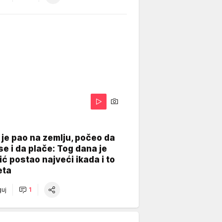
je pao na zemlju, počeo da
se i da plače: Tog dana je
ć postao najveći ikada i to
eta
uj
1