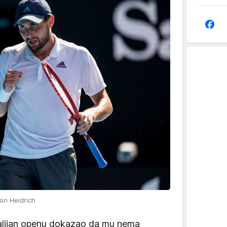
on Heidrich
alijan openu dokazao da mu nema