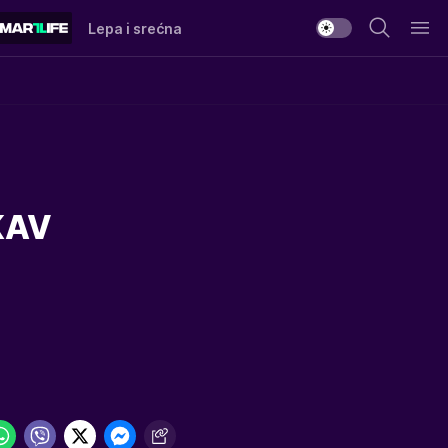
Lepa i srećna
KAV