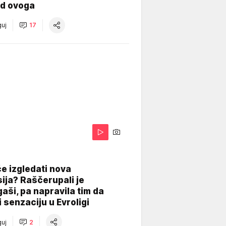
od ovoga
uj
17
A
e izgledati nova
ija? Raščerupali je
gaši, pa napravila tim da
 senzaciju u Evroligi
uj
2