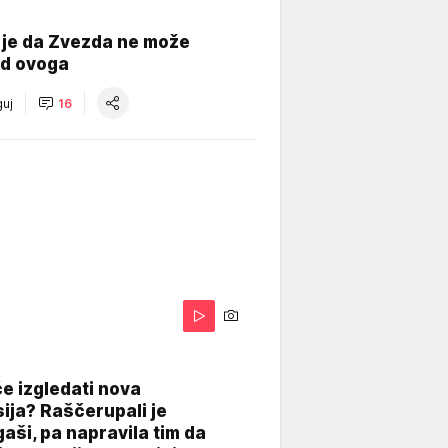
 je da Zvezda ne može
od ovoga
uj
16
A
e izgledati nova
ija? Raščerupali je
gaši, pa napravila tim da