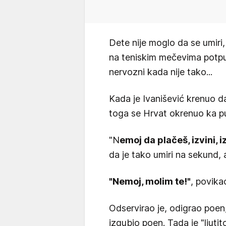
Dete nije moglo da se umiri, 
na teniskim mečevima potpun
nervozni kada nije tako...
Kada je Ivanišević krenuo da
toga se Hrvat okrenuo ka pu
"N
emoj da plačeš, izvini, izv
da je tako umiri na sekund, 
"Nemoj, molim te!"
, povikao
Odservirao je, odigrao poen,
izgubio poen. Tada je "ljuti