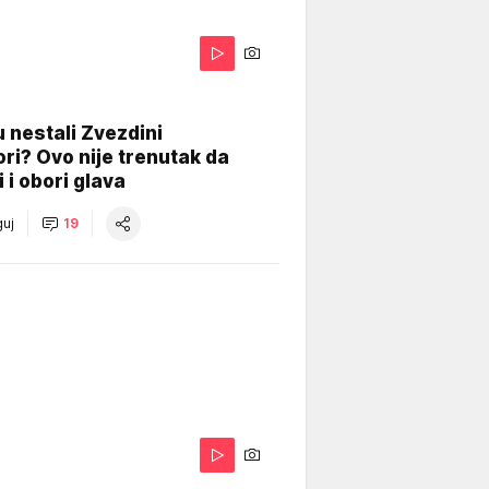
 nestali Zvezdini
ri? Ovo nije trenutak da
i i obori glava
uj
19