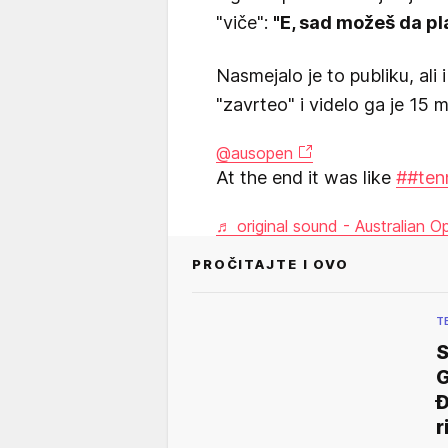
"viče":
"E, sad možeš da pl
Nasmejalo je to publiku, ali
"zavrteo" i videlo ga je 15 mi
@ausopen
At the end it was like
##ten
♬ original sound - Australian O
PROČITAJTE I OVO
T
S
G
Đ
r