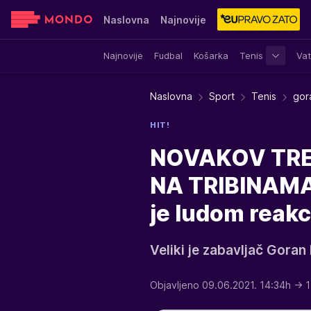
Naslovna
Najnovije
Najnovije
Fudbal
Košarka
Tenis
Vat
Sensa
Stvar ukusa
Yumama
Naslovna
Sport
Tenis
gor
HIT!
NOVAKOV TRE
NA TRIBINAMA:
je ludom reakc
Veliki je zabavljač Goran 
Objavljeno 09.06.2021. 14:34h
→ 1