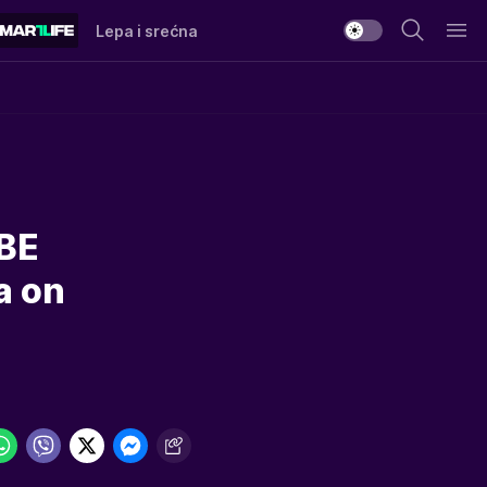
Lepa i srećna
BE
a on