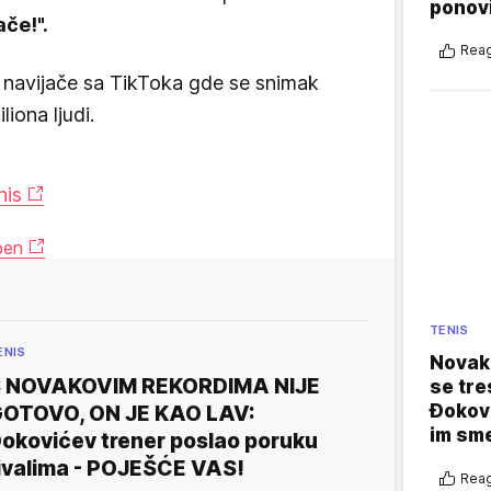
ponovi
ače!".
Reag
 i navijače sa TikToka gde se snimak
liona ljudi.
nis
pen
TENIS
ENIS
Novak 
 NOVAKOVIM REKORDIMA NIJE
se tre
Đokovi
OTOVO, ON JE KAO LAV:
im sm
okovićev trener poslao poruku
ivalima - POJEŠĆE VAS!
Reag