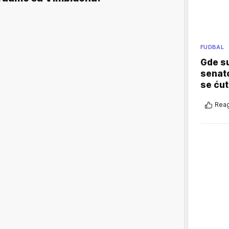
FUDBAL
Gde su
senato
se ćut
Reag