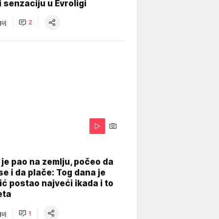
 senzaciju u Evroligi
uj
2
je pao na zemlju, počeo da
se i da plače: Tog dana je
ć postao najveći ikada i to
eta
uj
1