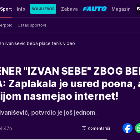
Sport
Info
Zabava
Magazin
erpolo
Ostali sportovi
an ivanisevic beba place tenis video
NER "IZVAN SEBE" ZBOG BE
 Zaplakala je usred poena, 
ijom nasmejao internet!
Ivanišević, potvrdio je još jednom.
4:47h
Komentariši