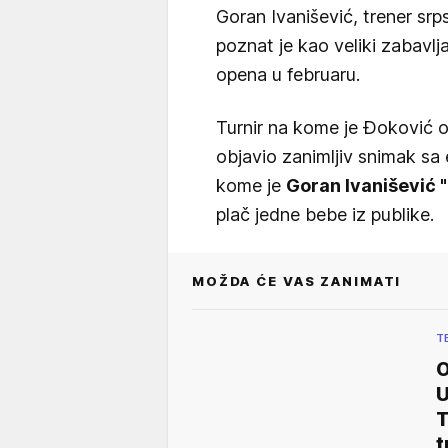
Goran Ivanišević, trener sr
poznat je kao veliki zabavlja
opena u februaru.
Turnir na kome je Đoković o
objavio zanimljiv snimak sa
kome je
Goran Ivanišević 
plač jedne bebe iz publike.
MOŽDA ĆE VAS ZANIMATI
T
O
U
T
t