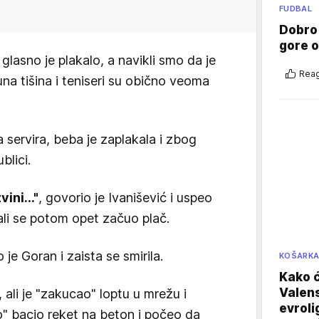
FUDBAL
Dobro
gore 
glasno je plakalo, a navikli smo da je
Reag
a tišina i teniseri su obično veoma
 servira, beba je zaplakala i zbog
blici.
ini..."
, govorio je Ivanišević i uspeo
ali se potom opet začuo plač.
 je Goran i zaista se smirila.
KOŠARK
Kako ć
Valens
 ali je "zakucao" loptu u mrežu i
evroli
to" bacio reket na beton i počeo da