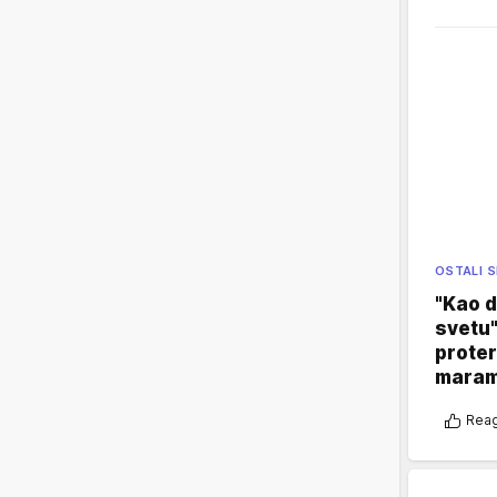
OSTALI 
"Kao d
svetu"
proter
maram
Reag