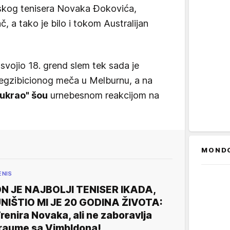
pskog tenisera Novaka Đokovića,
č, a tako je bilo i tokom Australijan
svojio 18. grend slem tek sada je
 egzibicionog meča u Melburnu, a na
"ukrao" šou
urnebesnom reakcijom na
MOND
ENIS
N JE NAJBOLJI TENISER IKADA,
NIŠTIO MI JE 20 GODINA ŽIVOTA:
renira Novaka, ali ne zaboravlja
raume sa Vimbldona!