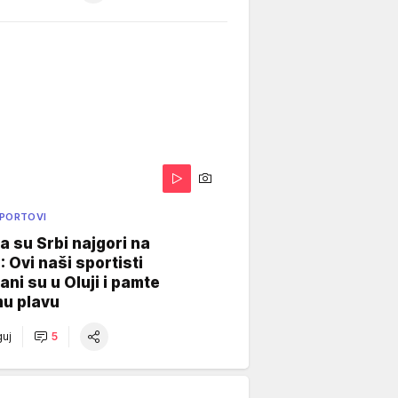
SPORTOVI
a su Srbi najgori na
: Ovi naši sportisti
ani su u Oluji i pamte
u plavu
uj
5