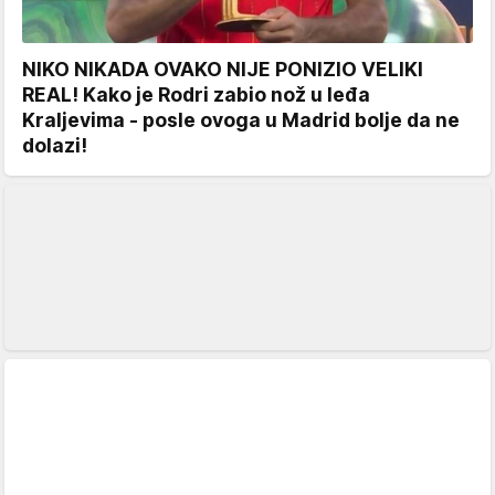
NIKO NIKADA OVAKO NIJE PONIZIO VELIKI
REAL! Kako je Rodri zabio nož u leđa
Kraljevima - posle ovoga u Madrid bolje da ne
dolazi!