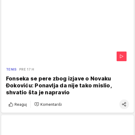
TENIS
PRE 17 H
Fonseka se pere zbog izjave o Novaku
Đokoviću: Ponavlja da nije tako mislio,
shvatio šta je napravio
Reaguj
Komentariši