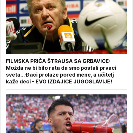
FILMSKA PRIČA ŠTRAUSA SA GRBAVICE:
Možda ne bi bilo rata da smo postali prvaci
sveta... Đaci prolaze pored mene, a učitelj
kaže deci - EVO IZDAJICE JUGOSLAVIJE!