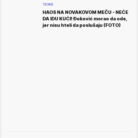
TENIS
HAOS NA NOVAKOVOM MEČU - NEĆE
DA IDU KUĆI! Đoković morao da ode,
jer nisu hteli da poslušaju (FOTO)