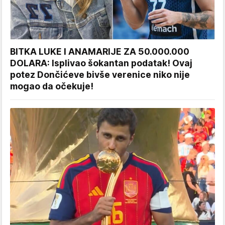
BITKA LUKE I ANAMARIJE ZA 50.000.000
DOLARA: Isplivao šokantan podatak! Ovaj
potez Dončićeve bivše verenice niko nije
mogao da očekuje!