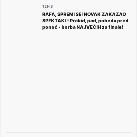
TENIS
RAFA, SPREMI SE! NOVAK ZAKAZAO
SPEKTAKL! Prekid, pad, pobeda pred
ponoć - borba NAJVEĆIH za finale!