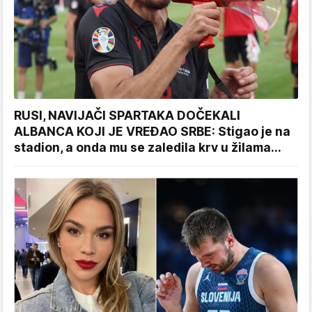
RUSI, NAVIJAČI SPARTAKA DOČEKALI
ALBANCA KOJI JE VREĐAO SRBE: Stigao je na
stadion, a onda mu se zaledila krv u žilama...