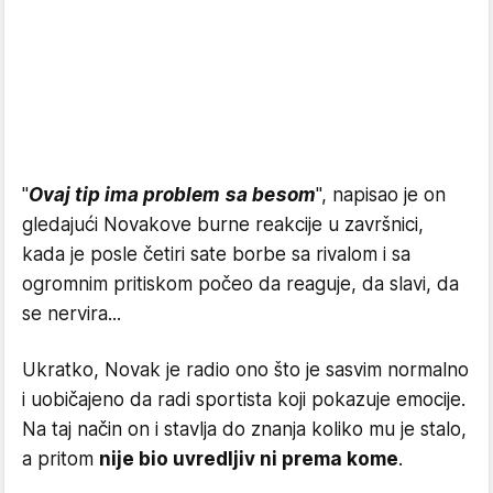
"
Ovaj tip ima problem sa besom
", napisao je on
gledajući Novakove burne reakcije u završnici,
kada je posle četiri sate borbe sa rivalom i sa
ogromnim pritiskom počeo da reaguje, da slavi, da
se nervira...
Ukratko, Novak je radio ono što je sasvim normalno
i uobičajeno da radi sportista koji pokazuje emocije.
Na taj način on i stavlja do znanja koliko mu je stalo,
a pritom
nije bio uvredljiv ni prema kome
.