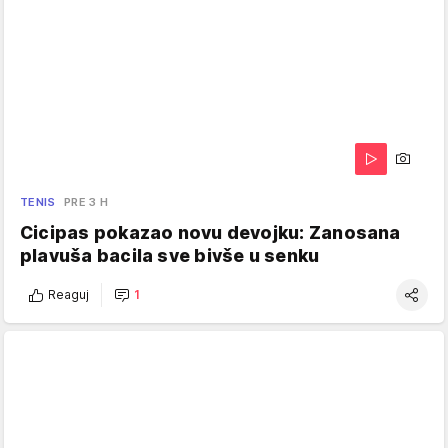
TENIS
PRE 3 H
Cicipas pokazao novu devojku: Zanosana
plavuša bacila sve bivše u senku
Reaguj
1