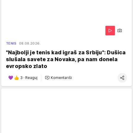
TENIS
08.08.2026.
"Najbolji je tenis kad igraš za Srbiju": Dušica
slušala savete za Novaka, pa nam donela
evropsko zlato
3
·
Reaguj
Komentariši