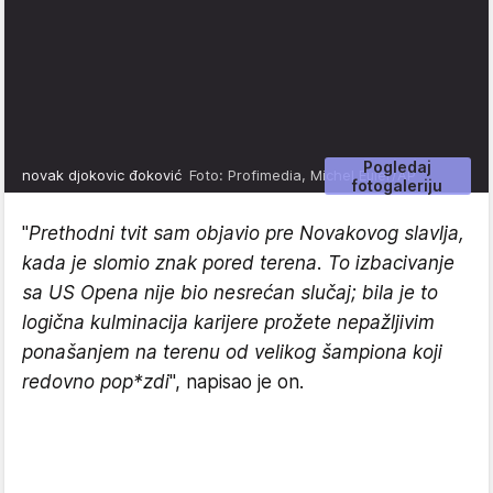
Pogledaj
novak djokovic đoković
Foto: Profimedia, Michel Euler/AP
fotogaleriju
"
Prethodni tvit sam objavio pre Novakovog slavlja,
kada je slomio znak pored terena.
To izbacivanje
sa US Opena nije bio nesrećan slučaj; bila je to
logična kulminacija karijere prožete nepažljivim
ponašanjem na terenu od velikog šampiona koji
redovno pop*zdi
", napisao je on.