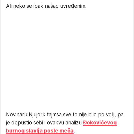
Ali neko se ipak našao uvređenim.
Novinaru Njujork tajmsa sve to nije bilo po volji, pa
je dopustio sebi i ovakvu analizu
Đokovićevog
burnog slavlja posle meča
.