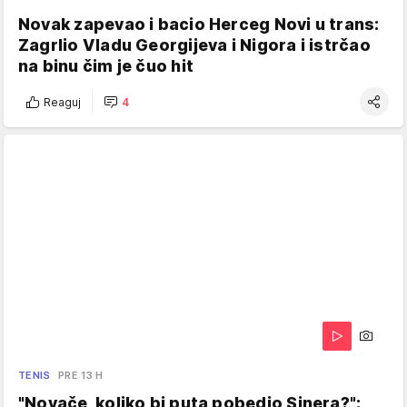
Novak zapevao i bacio Herceg Novi u trans:
Zagrlio Vladu Georgijeva i Nigora i istrčao
na binu čim je čuo hit
Reaguj
4
TENIS
PRE 13 H
"Novače, koliko bi puta pobedio Sinera?":