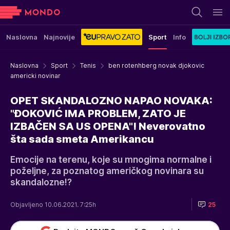
Naslovna
Najnovije
Sport
Info
Naslovna
Sport
Tenis
ben rotenhberg novak djokovic
americki novinar
OPET SKANDALOZNO NAPAO NOVAKA:
"ĐOKOVIĆ IMA PROBLEM, ZATO JE
IZBAČEN SA US OPENA"! Neverovatno
šta sada smeta Amerikancu
Emocije na terenu, koje su mnogima normalne i
poželjne, za poznatog američkog novinara su
skandalozne!?
Objavljeno 10.06.2021. 7:25h
25