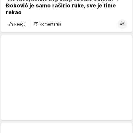
Đoković je samo raširio ruke, sve je time
rekao
Reaguj
Komentariši