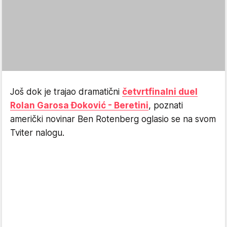
Još dok je trajao dramatični
četvrtfinalni duel
Rolan Garosa Đoković - Beretini
, poznati
američki novinar Ben Rotenberg oglasio se na svom
Tviter nalogu.