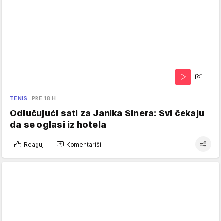
TENIS
PRE 18 H
Odlučujući sati za Janika Sinera: Svi čekaju
da se oglasi iz hotela
Reaguj
Komentariši