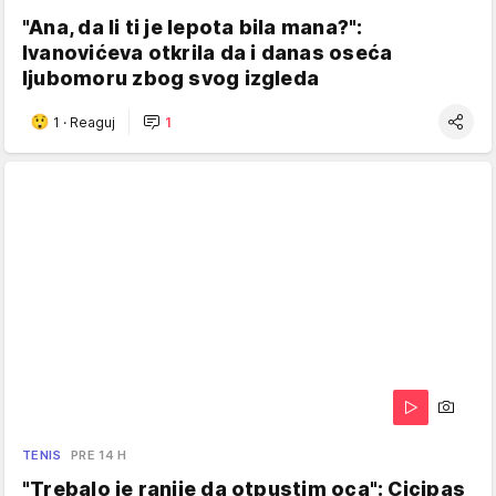
"Ana, da li ti je lepota bila mana?":
Ivanovićeva otkrila da i danas oseća
ljubomoru zbog svog izgleda
1
·
Reaguj
1
TENIS
PRE 14 H
"Trebalo je ranije da otpustim oca": Cicipas