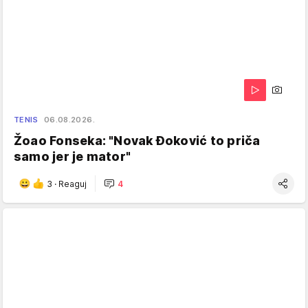
TENIS
06.08.2026.
Žoao Fonseka: "Novak Đoković to priča
samo jer je mator"
3
·
Reaguj
4