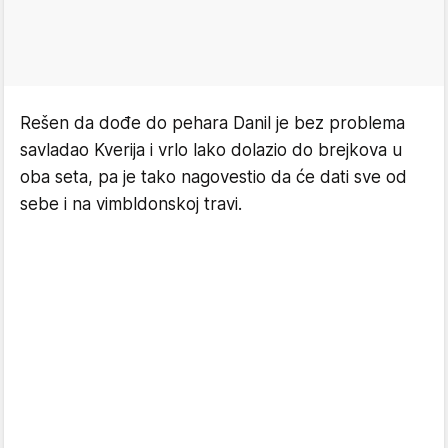
Rešen da dođe do pehara Danil je bez problema
savladao Kverija i vrlo lako dolazio do brejkova u
oba seta, pa je tako nagovestio da će dati sve od
sebe i na vimbldonskoj travi.