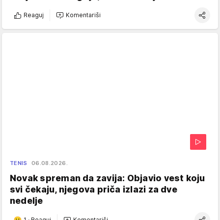
Reaguj
Komentariši
TENIS
06.08.2026.
Novak spreman da zavija: Objavio vest koju
svi čekaju, njegova priča izlazi za dve
nedelje
1
·
Reaguj
Komentariši