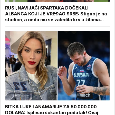
RUSI, NAVIJAČI SPARTAKA DOČEKALI
ALBANCA KOJI JE VREĐAO SRBE: Stigao je na
stadion, a onda mu se zaledila krv u žilama...
BITKA LUKE I ANAMARIJE ZA 50.000.000
DOLARA: Isplivao šokantan podatak! Ovaj