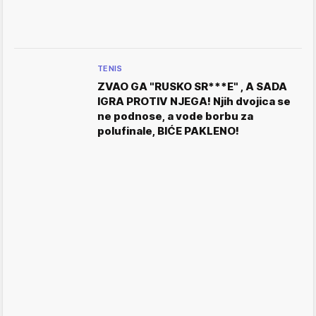
TENIS
ZVAO GA "RUSKO SR***E" , A SADA
IGRA PROTIV NJEGA! Njih dvojica se
ne podnose, a vode borbu za
polufinale, BIĆE PAKLENO!