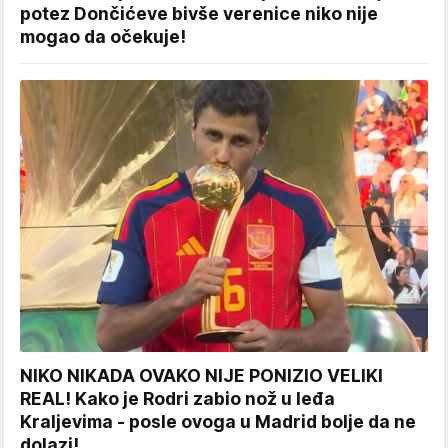
potez Dončićeve bivše verenice niko nije
mogao da očekuje!
NIKO NIKADA OVAKO NIJE PONIZIO VELIKI
REAL! Kako je Rodri zabio nož u leđa
Kraljevima - posle ovoga u Madrid bolje da ne
dolazi!