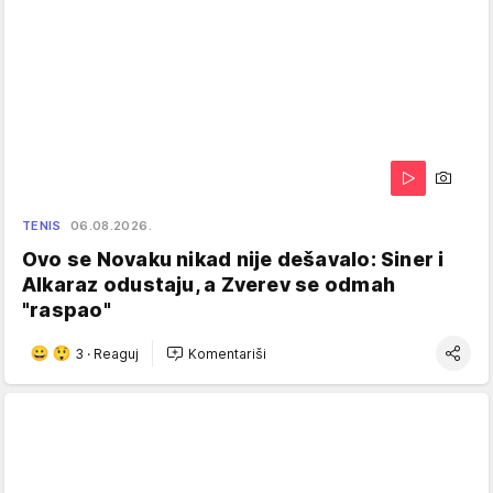
TENIS
06.08.2026.
Ovo se Novaku nikad nije dešavalo: Siner i
Alkaraz odustaju, a Zverev se odmah
"raspao"
3
·
Reaguj
Komentariši