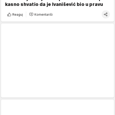
kasno shvatio da je Ivanišević bio u pravu
Reaguj
Komentariši