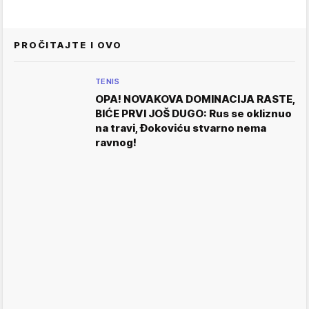
PROČITAJTE I OVO
TENIS
OPA! NOVAKOVA DOMINACIJA RASTE,
BIĆE PRVI JOŠ DUGO: Rus se okliznuo
na travi, Đokoviću stvarno nema
ravnog!