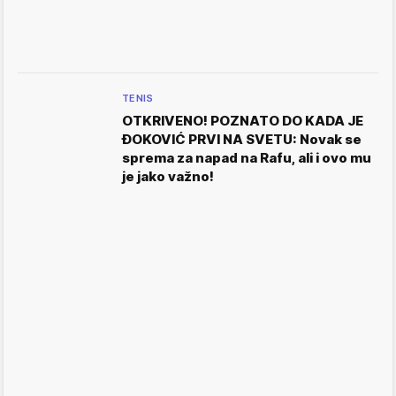
TENIS
OTKRIVENO! POZNATO DO KADA JE
ĐOKOVIĆ PRVI NA SVETU: Novak se
sprema za napad na Rafu, ali i ovo mu
je jako važno!