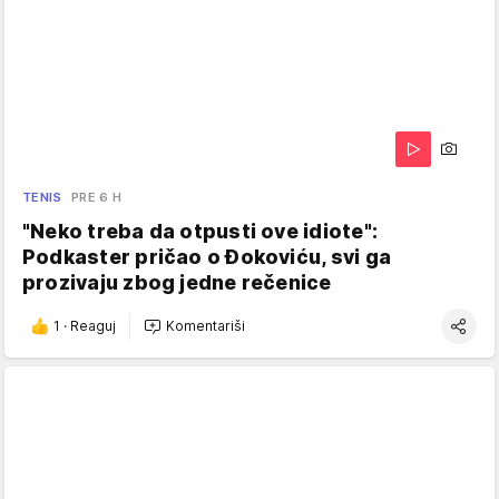
TENIS
PRE 6 H
"Neko treba da otpusti ove idiote":
Podkaster pričao o Đokoviću, svi ga
prozivaju zbog jedne rečenice
1
·
Reaguj
Komentariši