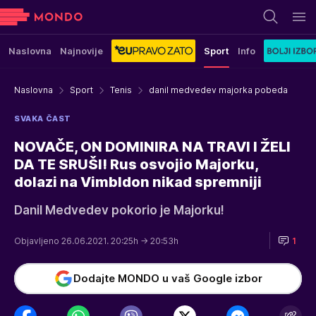
Naslovna
Najnovije
Sport
Info
Naslovna
Sport
Tenis
danil medvedev majorka pobeda
SVAKA ČAST
NOVAČE, ON DOMINIRA NA TRAVI I ŽELI
DA TE SRUŠI! Rus osvojio Majorku,
dolazi na Vimbldon nikad spremniji
Danil Medvedev pokorio je Majorku!
Objavljeno 26.06.2021. 20:25h
→ 20:53h
1
Dodajte MONDO u vaš Google izbor