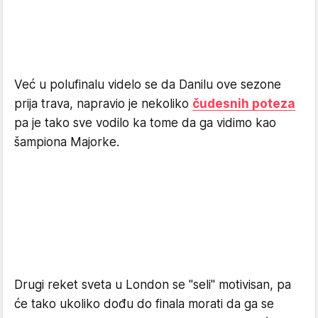
Već u polufinalu videlo se da Danilu ove sezone
prija trava, napravio je nekoliko
čudesnih poteza
pa je tako sve vodilo ka tome da ga vidimo kao
šampiona Majorke.
Drugi reket sveta u London se "seli" motivisan, pa
će tako ukoliko dođu do finala morati da ga se