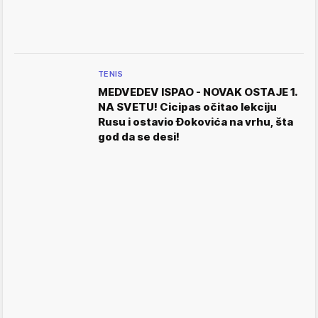
TENIS
MEDVEDEV ISPAO - NOVAK OSTAJE 1.
NA SVETU! Cicipas očitao lekciju
Rusu i ostavio Đokovića na vrhu, šta
god da se desi!