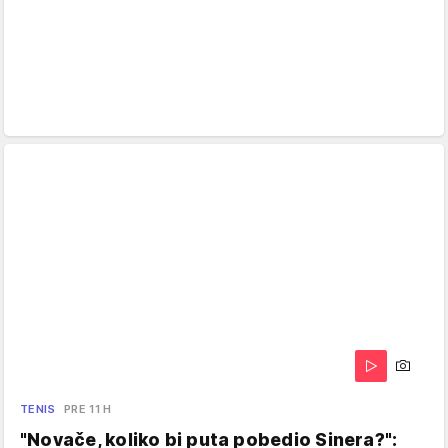
TENIS
PRE 11 H
"Novače, koliko bi puta pobedio Sinera?":