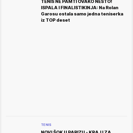
TENIS NE PAMTI OVAKO NEŠTO!
ISPALA I FINALISTIKINJA: Na Rolan
Garosu ostala samo jedna teniserka
iz TOP deset
TENIS
NOVI ŠOK U PARIZU - KRAJ I ZA