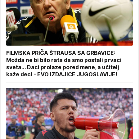
FILMSKA PRIČA ŠTRAUSA SA GRBAVICE:
Možda ne bi bilo rata da smo postali prvaci
sveta... Đaci prolaze pored mene, a učitelj
kaže deci - EVO IZDAJICE JUGOSLAVIJE!