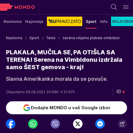
Naslovna
Najnovije
Sport
Info
Naslovna
Sport
Tenis
serena vilijams plakala vimbldon
PLAKALA, MUČILA SE, PA OTIŠLA SA
TERENA! Serena na Vimbldonu izdržala
samo ŠEST gemova - kraj!
Slavna Amerikanka morala da se povuče.
Objavljeno 29.06.2021. 20:58h
→ 21:07h
8
Dodajte MONDO u vaš Google izbor