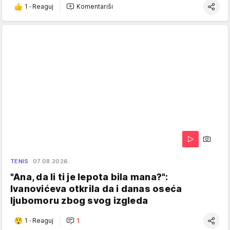
1
·
Reaguj
Komentariši
TENIS
07.08.2026.
"Ana, da li ti je lepota bila mana?":
Ivanovićeva otkrila da i danas oseća
ljubomoru zbog svog izgleda
1
·
Reaguj
1