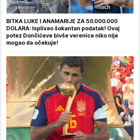
BITKA LUKE I ANAMARIJE ZA 50.000.000
DOLARA: Isplivao šokantan podatak! Ovaj
potez Dončićeve bivše verenice niko nije
mogao da očekuje!