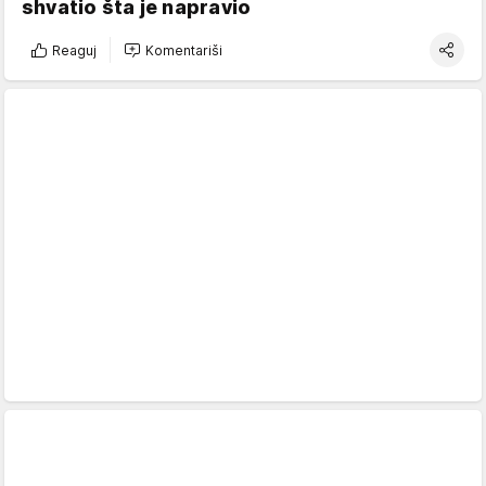
shvatio šta je napravio
Reaguj
Komentariši