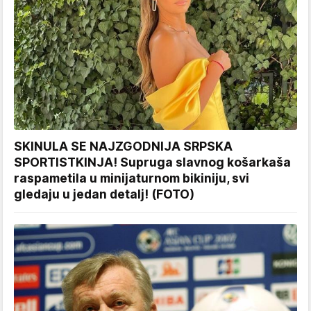
SKINULA SE NAJZGODNIJA SRPSKA
SPORTISTKINJA! Supruga slavnog košarkaša
raspametila u minijaturnom bikiniju, svi
gledaju u jedan detalj! (FOTO)