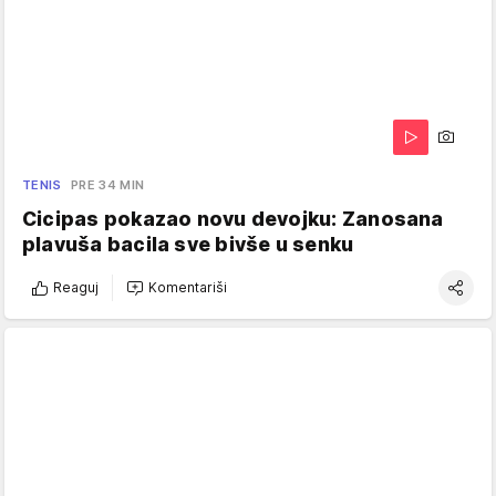
TENIS
PRE 34 MIN
Cicipas pokazao novu devojku: Zanosana
plavuša bacila sve bivše u senku
Reaguj
Komentariši