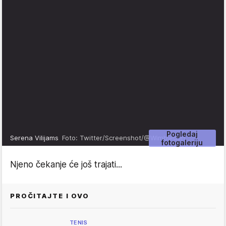
Pogledaj
Serena Vilijams
Foto: Twitter/Screenshot/@Wimbledon
fotogaleriju
Njeno čekanje će još trajati...
PROČITAJTE I OVO
TENIS