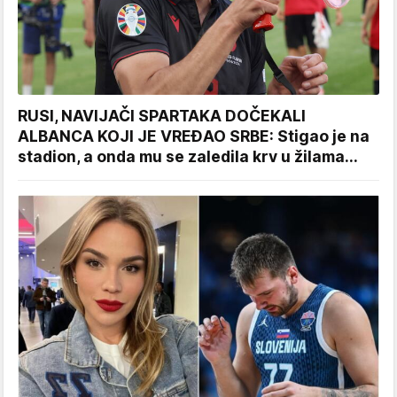
RUSI, NAVIJAČI SPARTAKA DOČEKALI
ALBANCA KOJI JE VREĐAO SRBE: Stigao je na
stadion, a onda mu se zaledila krv u žilama...