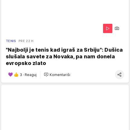
TENIS
PRE 22 H
"Najbolji je tenis kad igraš za Srbiju": Dušica
slušala savete za Novaka, pa nam donela
evropsko zlato
3
·
Reaguj
Komentariši