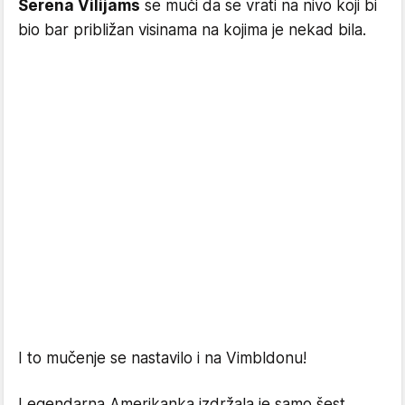
Serena Vilijams
se muči da se vrati na nivo koji bi
bio bar približan visinama na kojima je nekad bila.
I to mučenje se nastavilo i na Vimbldonu!
Legendarna Amerikanka izdržala je samo šest