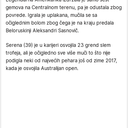
gemova na Centralnom terenu, pa je odustala zbog
povrede. Igrala je uplakana, mučila se sa
očiglednim bolom zbog čega je na kraju predala
Beloruskinji Aleksandri Sasnovič.
Serena (39) je u karijeri osvojila 23 grend slem
trofeja, ali je očigledno sve više muči to što nije
podigla neki od najvećih pehara još od zime 2017,
kada je osvojila Australijan open.