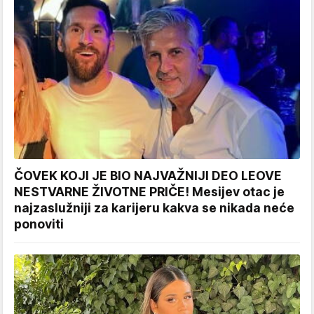
ČOVEK KOJI JE BIO NAJVAŽNIJI DEO LEOVE
NESTVARNE ŽIVOTNE PRIČE! Mesijev otac je
najzaslužniji za karijeru kakva se nikada neće
ponoviti