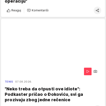
operaciju"
Reaguj
Komentariši
TENIS
07.08.2026.
"Neko treba da otpusti ove idiote":
Podkaster pričao o Đokoviću, svi ga
prozivaju zbog jedne rečenice