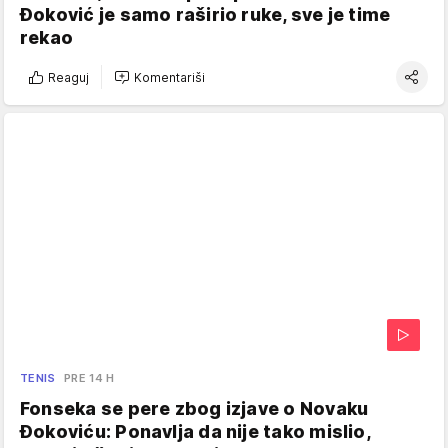
Đoković je samo raširio ruke, sve je time
rekao
Reaguj
Komentariši
TENIS
PRE 14 H
Fonseka se pere zbog izjave o Novaku
Đokoviću: Ponavlja da nije tako mislio,