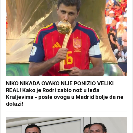
NIKO NIKADA OVAKO NIJE PONIZIO VELIKI
REAL! Kako je Rodri zabio nož u leđa
Kraljevima - posle ovoga u Madrid bolje da ne
dolazi!