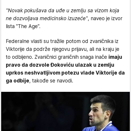
"Novak pokušava da uđe u zemlju sa vizom koja
ne dozvoljava medicinsko izuzeće"
, naveo je izvor
lista "The Age".
Federalne vlasti su tražile potom od zvaničnika iz
Viktorije da podrže njegovu prijavu, ali na kraju je
to odbijeno. Zvaničnici graničnih snaga inače
imaju
pravo da dozvole Đokoviću ulazak u zemlju
uprkos neshvatljivom potezu vlade Viktorije da
ga odbije
, takođe se navodi.