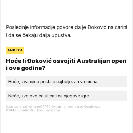
Poslednje informacije govore da je Đoković na carini
i da se čekaju dalja upustva.
ANKETA
Hoće li Đoković osvojiti Australijan open
i ove godine?
Hoće, zvanično postaje najbolji svih vremena!
Neće, sve ovo će uticati na njegove igre
Stranica je zaštićena reCAPTCHA–om i primenjuju se Google-ova
Politika privatnosti
i
Uslovi korišćenja