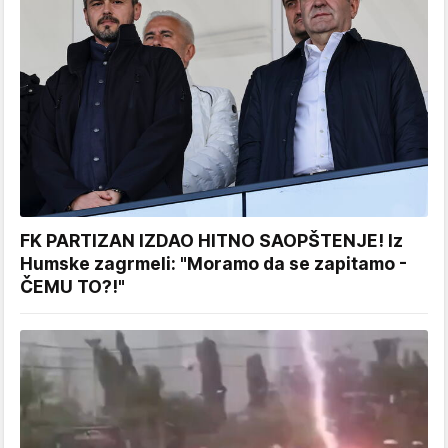
FK PARTIZAN IZDAO HITNO SAOPŠTENJE! Iz
Humske zagrmeli: "Moramo da se zapitamo -
ČEMU TO?!"