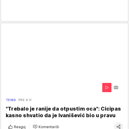
TENIS
PRE 4 H
"Trebalo je ranije da otpustim oca": Cicipas
kasno shvatio da je Ivanišević bio u pravu
Reaguj
Komentariši