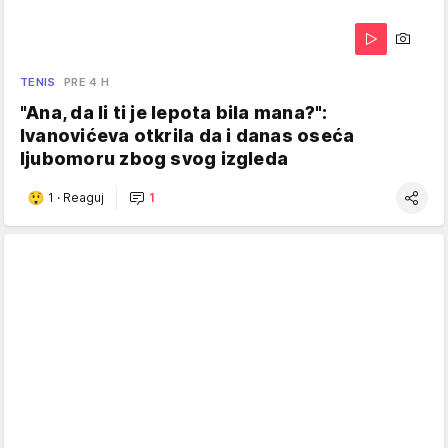
TENIS
PRE 4 H
"Ana, da li ti je lepota bila mana?":
Ivanovićeva otkrila da i danas oseća
ljubomoru zbog svog izgleda
1
·
Reaguj
1