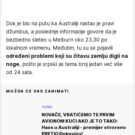
Dok je bio na putu ka Australiji nastao je pravi
džumbus, a poslednje informacije govore da je
bezbedno sleteo u Melburn oko 23.30 po
lokalnom vremenu. Međutim, tu su se pojavili
određeni problemi koji su čitavu zemlju digli na
noge
, pošto je srpski as tema broj jedan već više
od 24 sata.
MOŽDA ĆE VAS ZANIMATI
TENIS
NOVAČE, VRATIĆEMO TE PRVIM
AVIONOM KUĆI AKO JE TO TAKO:
Haos u Australiji - premijer otvoreno
PRETIO Đokoviću!