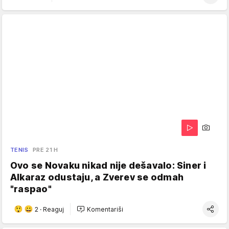
TENIS
PRE 21 H
Ovo se Novaku nikad nije dešavalo: Siner i
Alkaraz odustaju, a Zverev se odmah
"raspao"
2
·
Reaguj
Komentariši