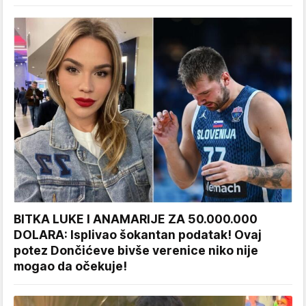
BITKA LUKE I ANAMARIJE ZA 50.000.000
DOLARA: Isplivao šokantan podatak! Ovaj
potez Dončićeve bivše verenice niko nije
mogao da očekuje!