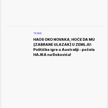
TENIS
HAOS OKO NOVAKA, HOĆE DA MU
[ZABRANE ULAZAK] U ZEMLJU:
Političke igre u Australiji - počela
HAJKA na Đokovića!