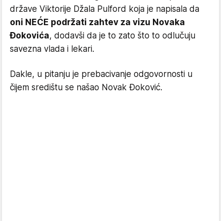
države Viktorije Džala Pulford koja je napisala da
oni NEĆE podržati zahtev za vizu Novaka
Đokovića
, dodavši da je to zato što to odlučuju
savezna vlada i lekari.
Dakle, u pitanju je prebacivanje odgovornosti u
čijem središtu se našao Novak Đoković.