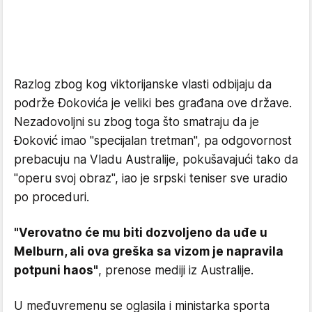
Razlog zbog kog viktorijanske vlasti odbijaju da
podrže Đokovića je veliki bes građana ove države.
Nezadovoljni su zbog toga što smatraju da je
Đoković imao "specijalan tretman", pa odgovornost
prebacuju na Vladu Australije, pokušavajući tako da
"operu svoj obraz", iao je srpski teniser sve uradio
po proceduri.
"Verovatno će mu biti dozvoljeno da uđe u
Melburn, ali ova greška sa vizom je napravila
potpuni haos"
, prenose mediji iz Australije.
U međuvremenu se oglasila i ministarka sporta