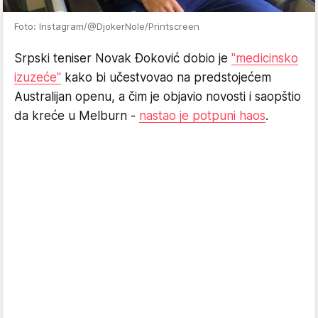
Foto: Instagram/@DjokerNole/Printscreen
Srpski teniser Novak Đoković dobio je
"medicinsko
izuzeće"
kako bi učestvovao na predstojećem
Australijan openu, a čim je objavio novosti i saopštio
da kreće u Melburn -
nastao je potpuni haos
.