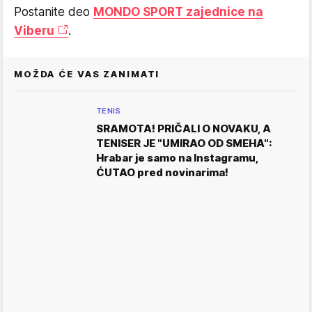
Postanite deo
MONDO SPORT zajednice na
Viberu
.
MOŽDA ĆE VAS ZANIMATI
TENIS
SRAMOTA! PRIČALI O NOVAKU, A
TENISER JE "UMIRAO OD SMEHA":
Hrabar je samo na Instagramu,
ĆUTAO pred novinarima!