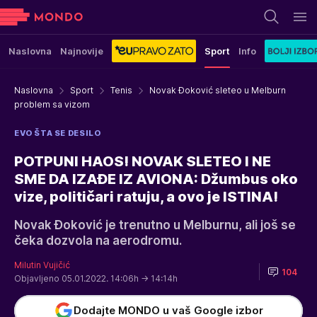
Naslovna
Najnovije
Sport
Info
Naslovna
Sport
Tenis
Novak Đoković sleteo u Melburn
problem sa vizom
EVO ŠTA SE DESILO
POTPUNI HAOS! NOVAK SLETEO I NE
SME DA IZAĐE IZ AVIONA: Džumbus oko
vize, političari ratuju, a ovo je ISTINA!
Novak Đoković je trenutno u Melburnu, ali još se
čeka dozvola na aerodromu.
Milutin Vujičić
104
Objavljeno 05.01.2022. 14:06h
→ 14:14h
Dodajte MONDO u vaš Google izbor