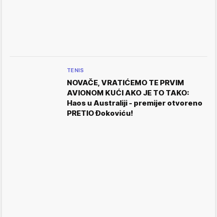
TENIS
NOVAČE, VRATIĆEMO TE PRVIM
AVIONOM KUĆI AKO JE TO TAKO:
Haos u Australiji - premijer otvoreno
PRETIO Đokoviću!