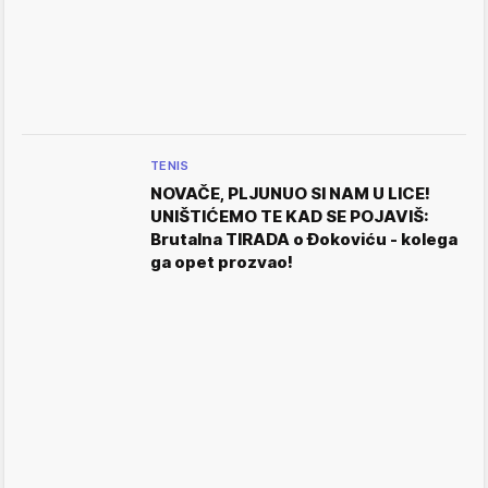
TENIS
NOVAČE, PLJUNUO SI NAM U LICE!
UNIŠTIĆEMO TE KAD SE POJAVIŠ:
Brutalna TIRADA o Đokoviću - kolega
ga opet prozvao!