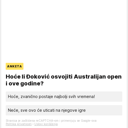
ANKETA
Hoće li Đoković osvojiti Australijan open
i ove godine?
Hoće, zvanično postaje najbolji svih vremena!
Neće, sve ovo će uticati na njegove igre
Stranica je zaštićena reCAPTCHA–om i primenjuju se Google-ova
Politika privatnosti
i
Uslovi korišćenja