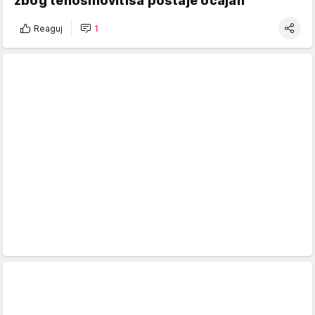
zbog tenosinovitisa postaje očajan
Reaguj
1