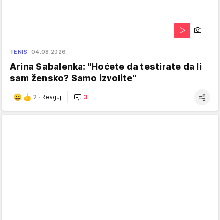
TENIS
04.08.2026.
Arina Sabalenka: "Hoćete da testirate da li
sam žensko? Samo izvolite"
2
·
Reaguj
3