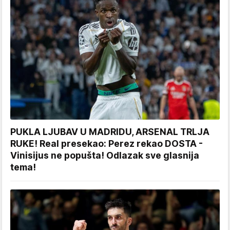
PUKLA LJUBAV U MADRIDU, ARSENAL TRLJA
RUKE! Real presekao: Perez rekao DOSTA -
Vinisijus ne popušta! Odlazak sve glasnija
tema!