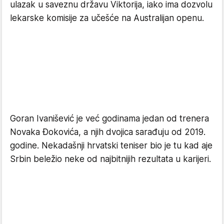
ulazak u saveznu državu Viktorija, iako ima dozvolu
lekarske komisije za učešće na Australijan openu.
Goran Ivanišević je već godinama jedan od trenera
Novaka Đokovića, a njih dvojica sarađuju od 2019.
godine. Nekadašnji hrvatski teniser bio je tu kad aje
Srbin beležio neke od najbitnijih rezultata u karijeri.