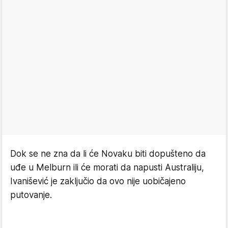
Dok se ne zna da li će Novaku biti dopušteno da
uđe u Melburn ili će morati da napusti Australiju,
Ivanišević je zaključio da ovo nije uobičajeno
putovanje.