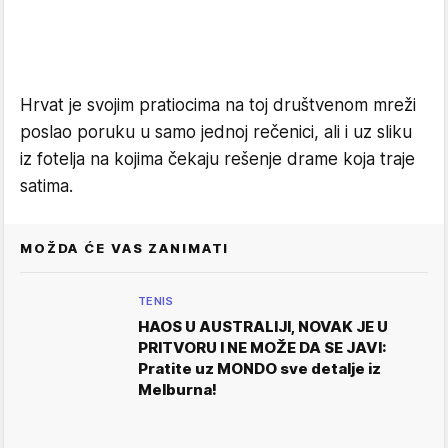
Hrvat je svojim pratiocima na toj društvenom mreži
poslao poruku u samo jednoj rečenici, ali i uz sliku
iz fotelja na kojima čekaju rešenje drame koja traje
satima.
MOŽDA ĆE VAS ZANIMATI
TENIS
HAOS U AUSTRALIJI, NOVAK JE U
PRITVORU I NE MOŽE DA SE JAVI:
Pratite uz MONDO sve detalje iz
Melburna!