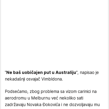
"
Ne baš uobičajen put u Australiju
", napisao je
nekadašnji osvajač Vimbldona.
Podsećamo, zbog problema sa vizom carinici na
aerodromu u Melburnu već nekoliko sati
zadržavaju Novaka Đokovića i ne dozvoljavaju mu