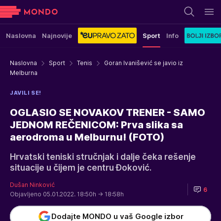
Naslovna
Najnovije
Sport
Info
Naslovna
Sport
Tenis
Goran Ivanišević se javio iz
Melburna
JAVILI SE!
OGLASIO SE NOVAKOV TRENER - SAMO
JEDNOM REČENICOM: Prva slika sa
aerodroma u Melburnu! (FOTO)
Hrvatski teniski stručnjak i dalje čeka rešenje
situacije u čijem je centru Đoković.
Dušan Ninković
6
Objavljeno 05.01.2022. 18:50h
→ 18:58h
Dodajte MONDO u vaš Google izbor