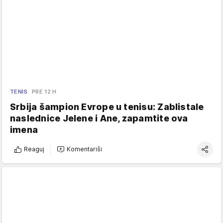
TENIS
PRE 12 H
Srbija šampion Evrope u tenisu: Zablistale
naslednice Jelene i Ane, zapamtite ova
imena
Reaguj
Komentariši