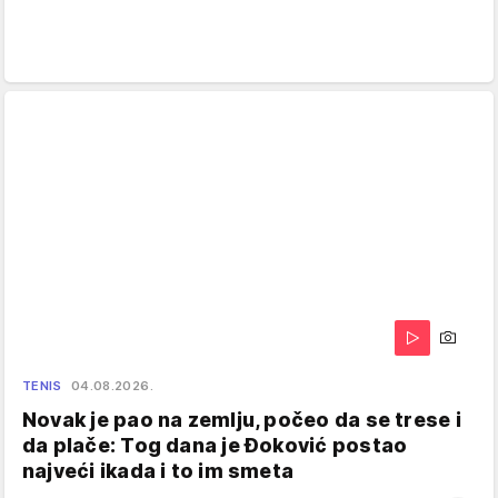
TENIS
04.08.2026.
Novak je pao na zemlju, počeo da se trese i
da plače: Tog dana je Đoković postao
najveći ikada i to im smeta