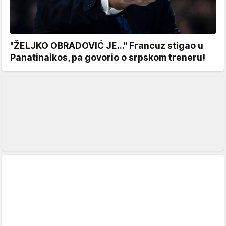
"ŽELJKO OBRADOVIĆ JE..." Francuz stigao u
Panatinaikos, pa govorio o srpskom treneru!