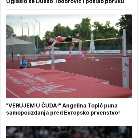
Oglasio se Duško Todorović i poslao poruku
"VERUJEM U ČUDA!" Angelina Topić puna
samopouzdanja pred Evropsko prvenstvo!