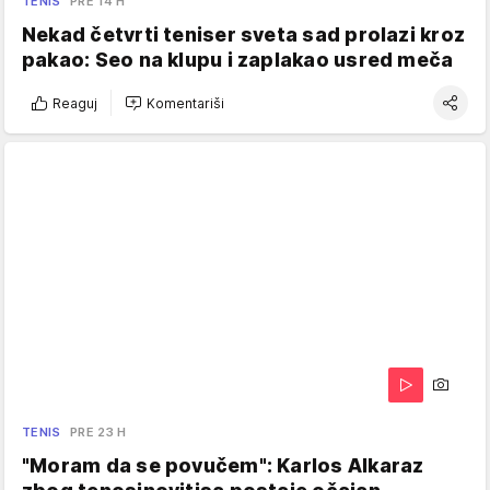
TENIS
PRE 14 H
Nekad četvrti teniser sveta sad prolazi kroz
pakao: Seo na klupu i zaplakao usred meča
Reaguj
Komentariši
TENIS
PRE 23 H
"Moram da se povučem": Karlos Alkaraz