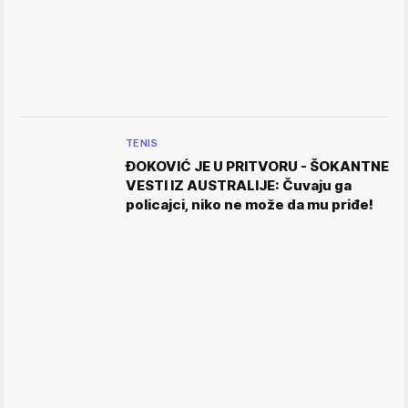
TENIS
ĐOKOVIĆ JE U PRITVORU - ŠOKANTNE
VESTI IZ AUSTRALIJE: Čuvaju ga
policajci, niko ne može da mu priđe!