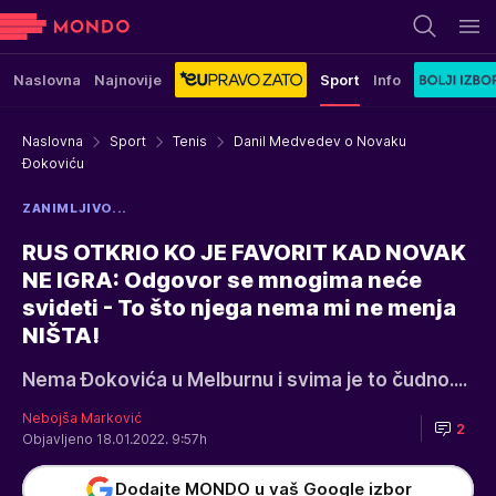
Naslovna
Najnovije
Sport
Info
Naslovna
Sport
Tenis
Danil Medvedev o Novaku
Đokoviću
ZANIMLJIVO...
RUS OTKRIO KO JE FAVORIT KAD NOVAK
NE IGRA: Odgovor se mnogima neće
svideti - To što njega nema mi ne menja
NIŠTA!
Nema Đokovića u Melburnu i svima je to čudno....
Nebojša Marković
2
Objavljeno 18.01.2022. 9:57h
Dodajte MONDO u vaš Google izbor