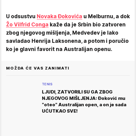
U odsustvu
Novaka Đokovića
u Melburnu, a dok
Žo Vilfrid Conga
kaže da je Srbin bio zatvoren
zbog njegovog mišljenja, Medvedev je lako
savladao Henrija Laksonena, a potom i poručio
ko je glavni favorit na Australijan openu.
MOŽDA ĆE VAS ZANIMATI
TENIS
LJUDI, ZATVORILI SU GA ZBOG
NJEGOVOG MIŠLJENJA: Đoković mu
"oteo" Australijan open, a on je sada
UĆUTKAO SVE!