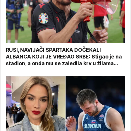
RUSI, NAVIJAČI SPARTAKA DOČEKALI
ALBANCA KOJI JE VREĐAO SRBE: Stigao je na
stadion, a onda mu se zaledila krv u žilama...