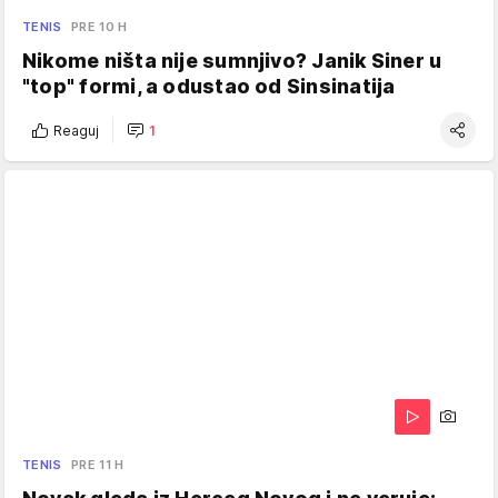
TENIS
PRE 10 H
Nikome ništa nije sumnjivo? Janik Siner u
"top" formi, a odustao od Sinsinatija
Reaguj
1
TENIS
PRE 11 H