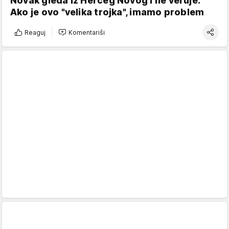
Novak gleda iz Herceg Novog i ne veruje:
Ako je ovo "velika trojka", imamo problem
Reaguj
Komentariši