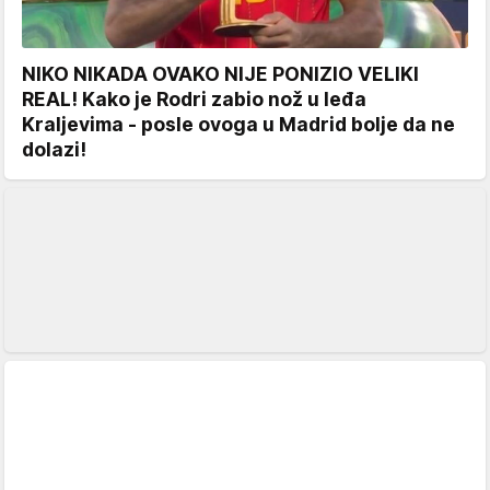
NIKO NIKADA OVAKO NIJE PONIZIO VELIKI
REAL! Kako je Rodri zabio nož u leđa
Kraljevima - posle ovoga u Madrid bolje da ne
dolazi!