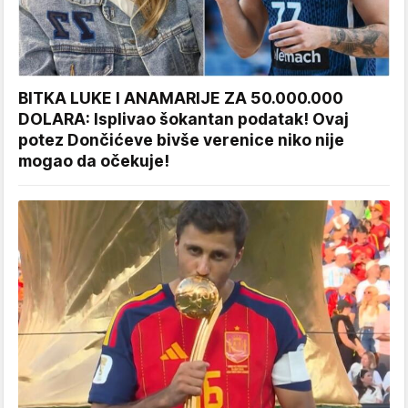
BITKA LUKE I ANAMARIJE ZA 50.000.000
DOLARA: Isplivao šokantan podatak! Ovaj
potez Dončićeve bivše verenice niko nije
mogao da očekuje!