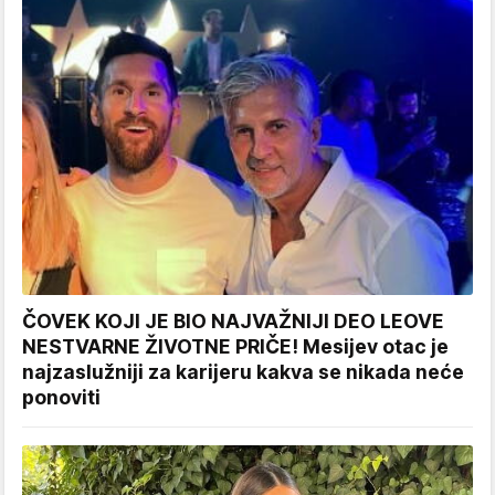
ČOVEK KOJI JE BIO NAJVAŽNIJI DEO LEOVE
NESTVARNE ŽIVOTNE PRIČE! Mesijev otac je
najzaslužniji za karijeru kakva se nikada neće
ponoviti