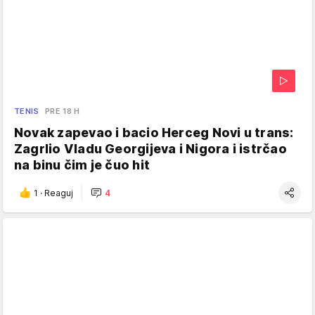
TENIS
PRE 18 H
Novak zapevao i bacio Herceg Novi u trans:
Zagrlio Vladu Georgijeva i Nigora i istrčao
na binu čim je čuo hit
1
·
Reaguj
4