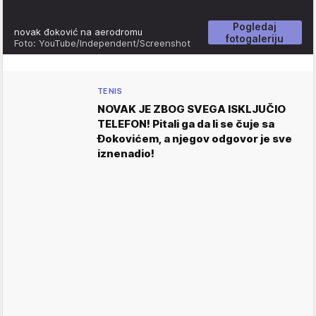
Pogledaj
novak đoković na aerodromu
fotogaleriju
Foto: YouTube/Independent/Screenshot
TENIS
NOVAK JE ZBOG SVEGA ISKLJUČIO
TELEFON! Pitali ga da li se čuje sa
Đokovićem, a njegov odgovor je sve
iznenadio!