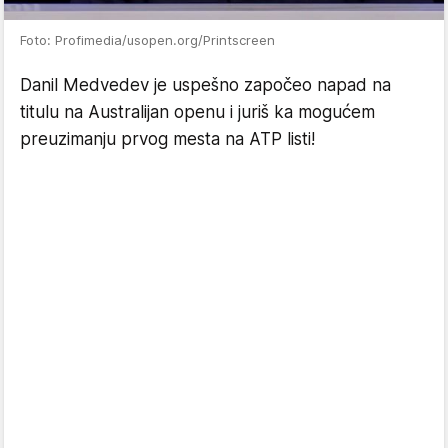
Foto: Profimedia/usopen.org/Printscreen
Danil Medvedev je uspešno započeo napad na
titulu na Australijan openu i juriš ka mogućem
preuzimanju prvog mesta na ATP listi!