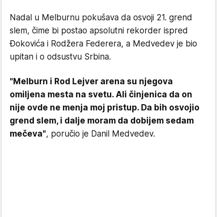
Nadal u Melburnu pokušava da osvoji 21. grend
slem, čime bi postao apsolutni rekorder ispred
Đokovića i Rodžera Federera, a Medvedev je bio
upitan i o odsustvu Srbina.
"Melburn i Rod Lejver arena su njegova
omiljena mesta na svetu. Ali činjenica da on
nije ovde ne menja moj pristup. Da bih osvojio
grend slem, i dalje moram da dobijem sedam
mečeva"
, poručio je Danil Medvedev.