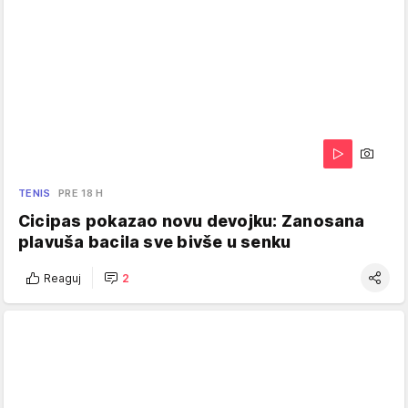
TENIS
PRE 18 H
Cicipas pokazao novu devojku: Zanosana
plavuša bacila sve bivše u senku
Reaguj
2