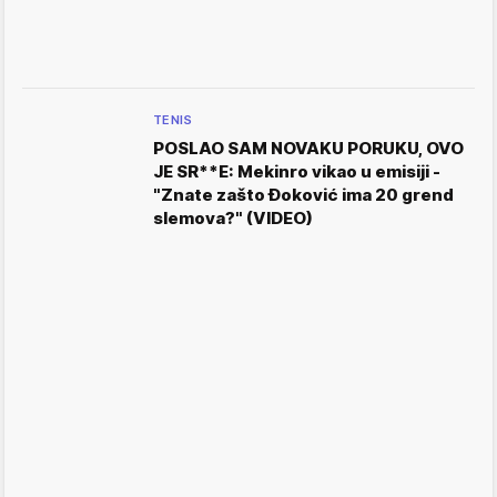
TENIS
POSLAO SAM NOVAKU PORUKU, OVO
JE SR**E: Mekinro vikao u emisiji -
"Znate zašto Đoković ima 20 grend
slemova?" (VIDEO)