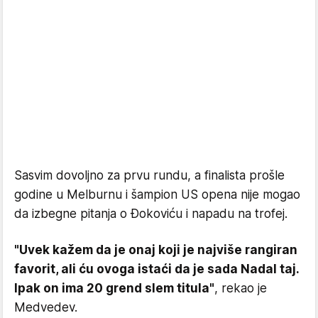
Sasvim dovoljno za prvu rundu, a finalista prošle
godine u Melburnu i šampion US opena nije mogao
da izbegne pitanja o Đokoviću i napadu na trofej.
"Uvek kažem da je onaj koji je najviše rangiran
favorit, ali ću ovoga istaći da je sada Nadal taj.
Ipak on ima 20 grend slem titula"
, rekao je
Medvedev.