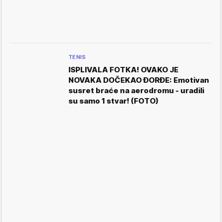
TENIS
ISPLIVALA FOTKA! OVAKO JE
NOVAKA DOČEKAO ĐORĐE: Emotivan
susret braće na aerodromu - uradili
su samo 1 stvar! (FOTO)