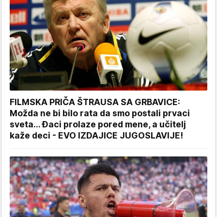
FILMSKA PRIČA ŠTRAUSA SA GRBAVICE:
Možda ne bi bilo rata da smo postali prvaci
sveta... Đaci prolaze pored mene, a učitelj
kaže deci - EVO IZDAJICE JUGOSLAVIJE!