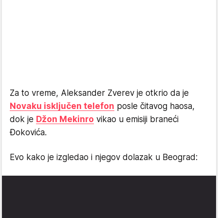
Za to vreme, Aleksander Zverev je otkrio da je
Novaku isključen telefon
posle čitavog haosa,
dok je
Džon Mekinro
vikao u emisiji braneći
Đokovića.
Evo kako je izgledao i njegov dolazak u Beograd: