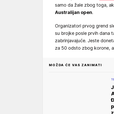
samo da žale zbog toga, ak
Australijan open
.
Organizatori prvog grend 
su brojke posle prvih dana t
zabrinjavajuće. Jeste done
za 50 odsto zbog korone, ali
MOŽDA ĆE VAS ZANIMATI
T
J
Đ
p
z