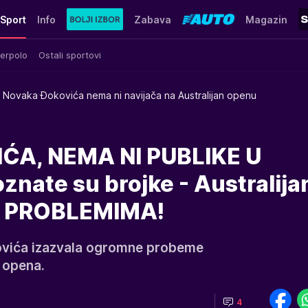
Sport
Info
Zabava
Magazin
erpolo
Ostali sportovi
 Novaka Đokovića nema ni navijača na Australijan openu
A, NEMA NI PUBLIKE U
nate su brojke - Australija
im PROBLEMIMA!
ovića izazvala ogromne probeme
n opena.
4