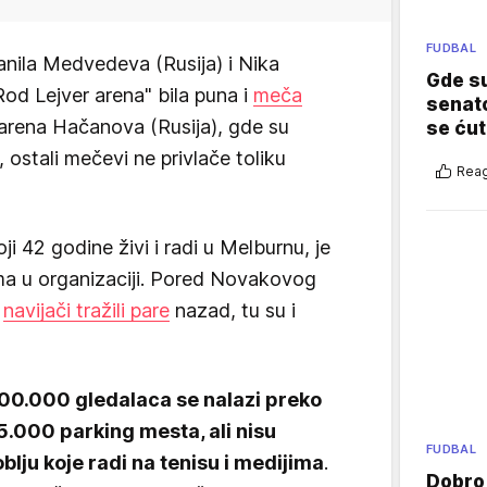
FUDBAL
nila Medvedeva (Rusija) i Nika
Gde su
"Rod Lejver arena" bila puna i
meča
senato
Karena Hačanova (Rusija), gde su
se ćut
 ostali mečevi ne privlače toliku
Reag
oji 42 godine živi i radi u Melburnu, je
ema u organizaciji. Pored Novakovog
ć
navijači tražili pare
nazad, tu su i
00.000 gledalaca se nalazi preko
5.000 parking mesta, ali nisu
FUDBAL
blju koje radi na tenisu i medijima
.
Dobro