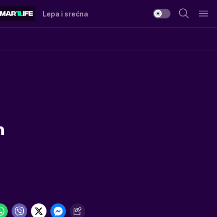
Lepa i srećna
n