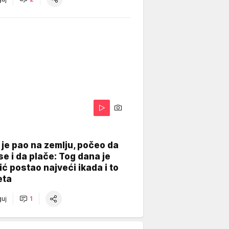
je pao na zemlju, počeo da
se i da plače: Tog dana je
ć postao najveći ikada i to
eta
uj
1