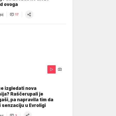
od ovoga
uj
17
A
e izgledati nova
ija? Raščerupali je
gaši, pa napravila tim da
 senzaciju u Evroligi
uj
2