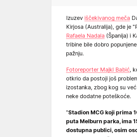
Izuzev
iščekivanog meča
Da
Kirjosa (Australija), gde je 
Rafaela Nadala
(Španija) i 
tribine bile dobro popunjene,
pažnju.
Fotoreporter Majkl Babić
, k
otkrio da postoji još probl
izostanka, zbog kog su ve
neke dodatne poteškoće.
"
Stadion MCG koji prima 1
puta Melburn parka, ima 1
dostupna publici, osim oso