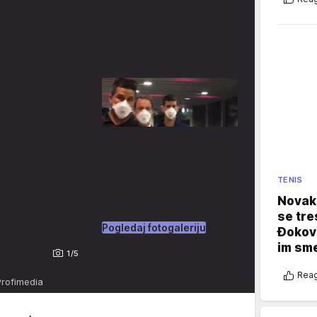
TENIS
Novak 
se tre
Pogledaj fotogaleriju
Đokovi
im sm
1/5
Reag
Profimedia