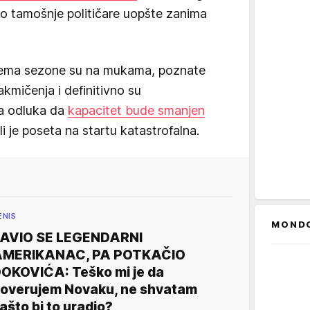
o tamošnje političare uopšte zanima
slema sezone su na mukama, poznate
akmičenja i definitivno su
ta odluka da
kapacitet bude smanjen
 je poseta na startu katastrofalna.
ENIS
MOND
AVIO SE LEGENDARNI
AMERIKANAC, PA POTKAČIO
OKOVIĆA: Teško mi je da
overujem Novaku, ne shvatam
ašto bi to uradio?