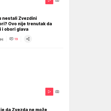
 nestali Zvezdini
ri? Ovo nije trenutak da
i i obori glava
uj
19
 je da Zvezda ne može