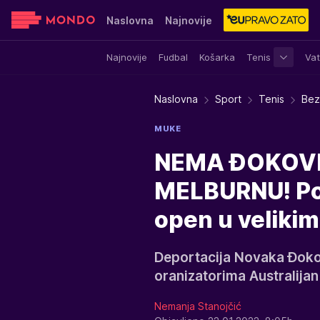
Naslovna
Najnovije
Najnovije
Fudbal
Košarka
Tenis
Vat
Sensa
Stvar ukusa
Yumama
Naslovna
Sport
Tenis
Bez
MUKE
NEMA ĐOKOVIĆ
MELBURNU! Poz
open u velik
Deportacija Novaka Đok
oranizatorima Australija
Nemanja Stanojčić