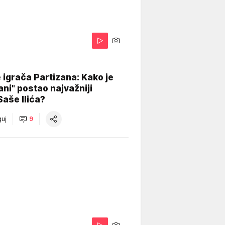
igrača Partizana: Kako je
ani" postao najvažniji
Saše Ilića?
uj
9