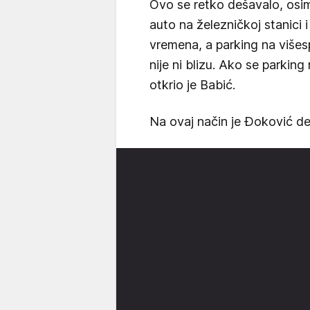
Ovo se retko dešavalo, osim
auto na železničkoj stanici
vremena, a parking na više
nije ni blizu. Ako se parking
otkrio je Babić.
Na ovaj način je Đoković d