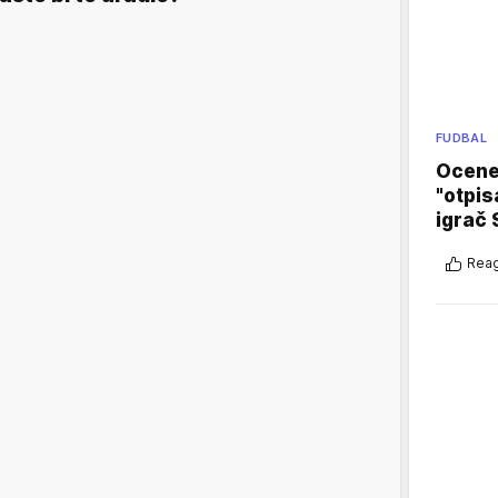
FUDBAL
Ocene 
"otpis
igrač 
Reag