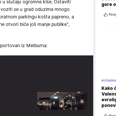
 u slučaju ogromne kiše. Ostaviti
gore 
 i voziti se u grad oduzima mnogo
Reag
spratnom parkingu košta papreno, a
 ne otvori biće još manje publike",
eportovan iz Melburna:
KOŠARK
Kako ć
Valens
evroli
ponovi
Reag