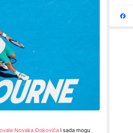
ovale Novaka Đokovića
i sada mogu