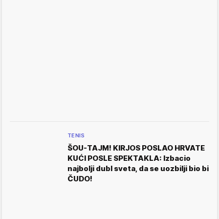
TENIS
ŠOU-TAJM! KIRJOS POSLAO HRVATE
KUĆI POSLE SPEKTAKLA: Izbacio
najbolji dubl sveta, da se uozbilji bio bi
ČUDO!