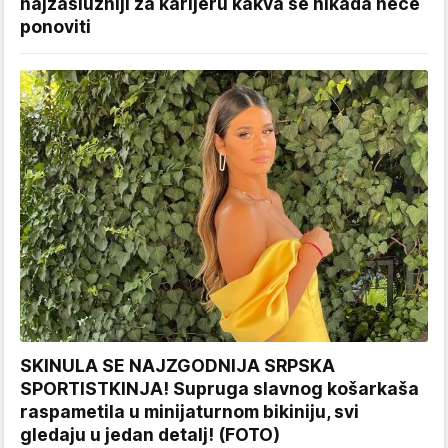
najzaslužniji za karijeru kakva se nikada neće
ponoviti
SKINULA SE NAJZGODNIJA SRPSKA
SPORTISTKINJA! Supruga slavnog košarkaša
raspametila u minijaturnom bikiniju, svi
gledaju u jedan detalj! (FOTO)