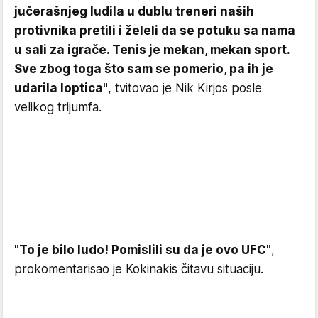
jučerašnjeg ludila u dublu treneri naših
protivnika pretili i želeli da se potuku sa nama
u sali za igrače. Tenis je mekan, mekan sport.
Sve zbog toga što sam se pomerio, pa ih je
udarila loptica"
, tvitovao je Nik Kirjos posle
velikog trijumfa.
"To je bilo ludo! Pomislili su da je ovo UFC"
,
prokomentarisao je Kokinakis čitavu situaciju.