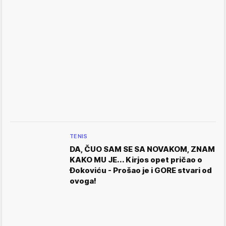
TENIS
DA, ČUO SAM SE SA NOVAKOM, ZNAM
KAKO MU JE... Kirjos opet pričao o
Đokoviću - Prošao je i GORE stvari od
ovoga!