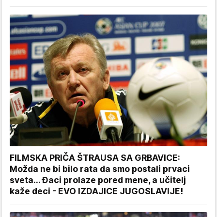
FILMSKA PRIČA ŠTRAUSA SA GRBAVICE:
Možda ne bi bilo rata da smo postali prvaci
sveta... Đaci prolaze pored mene, a učitelj
kaže deci - EVO IZDAJICE JUGOSLAVIJE!