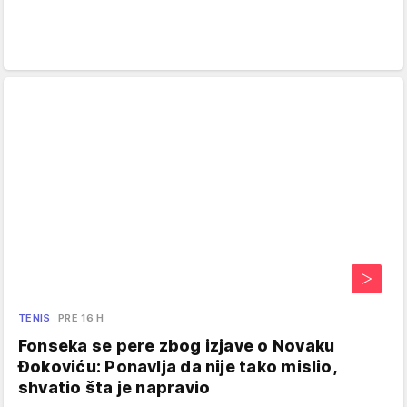
TENIS
PRE 16 H
Fonseka se pere zbog izjave o Novaku
Đokoviću: Ponavlja da nije tako mislio,
shvatio šta je napravio