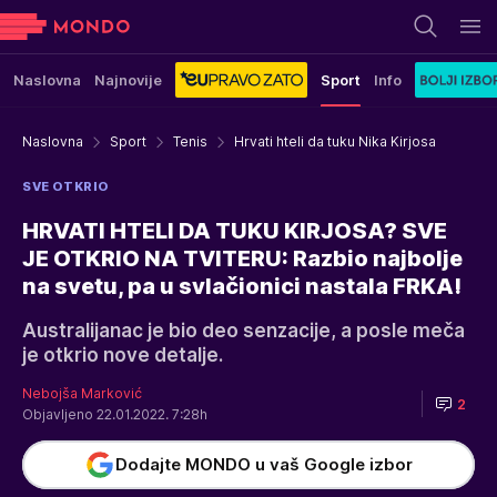
Naslovna
Najnovije
Sport
Info
Naslovna
Sport
Tenis
Hrvati hteli da tuku Nika Kirjosa
SVE OTKRIO
HRVATI HTELI DA TUKU KIRJOSA? SVE
JE OTKRIO NA TVITERU: Razbio najbolje
na svetu, pa u svlačionici nastala FRKA!
Australijanac je bio deo senzacije, a posle meča
je otkrio nove detalje.
Nebojša Marković
2
Objavljeno 22.01.2022. 7:28h
Dodajte MONDO u vaš Google izbor