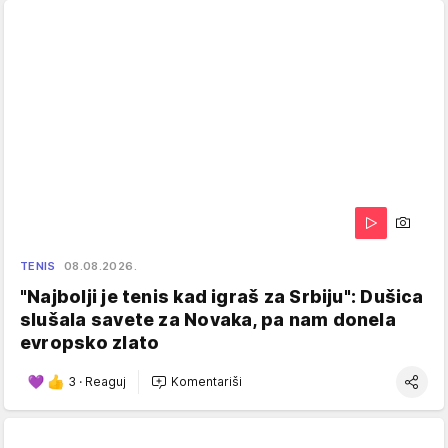
TENIS
08.08.2026.
"Najbolji je tenis kad igraš za Srbiju": Dušica
slušala savete za Novaka, pa nam donela
evropsko zlato
3
·
Reaguj
Komentariši