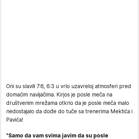
Oni su slavili 7:6, 6:3 u vrlo uzavreloj atmosferi pred
domaćim navijačima. Kirjos je posle meča na
društvenim mrežama otkrio da je posle meča malo
nedostajalo da dođe do tuče sa trenerima Mektića i
Pavića!
"Samo da vam svima javim da su posle