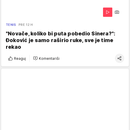
TENIS
PRE 12 H
"Novače, koliko bi puta pobedio Sinera?":
Đoković je samo raširio ruke, sve je time
rekao
Reaguj
Komentariši