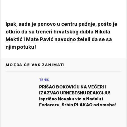
Ipak, sada je ponovo u centru pažnje, pošto je
otkrio da su treneri hrvatskog dubla Nikola
Mektić i Mate Pavić navodno želeli da se sa
njim potuku!
MOŽDA ĆE VAS ZANIMATI
TENIS
PRIŠAO ĐOKOVIĆU NA VEČERI I
IZAZVAO URNEBESNU REAKCIJU!
Ispričao Novaku vic o Nadalu i
Federeru, Srbin PLAKAO od smeha!