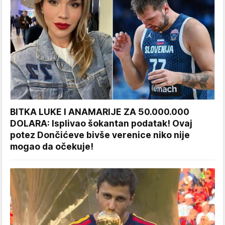
BITKA LUKE I ANAMARIJE ZA 50.000.000
DOLARA: Isplivao šokantan podatak! Ovaj
potez Dončićeve bivše verenice niko nije
mogao da očekuje!