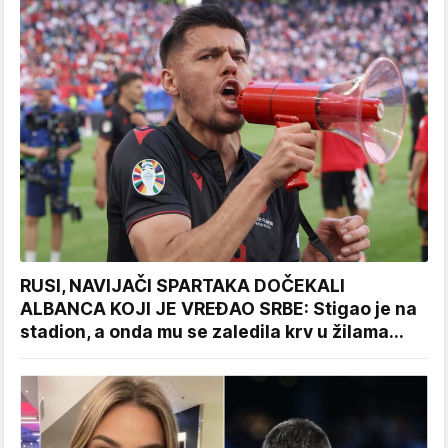
RUSI, NAVIJAČI SPARTAKA DOČEKALI
ALBANCA KOJI JE VREĐAO SRBE: Stigao je na
stadion, a onda mu se zaledila krv u žilama...