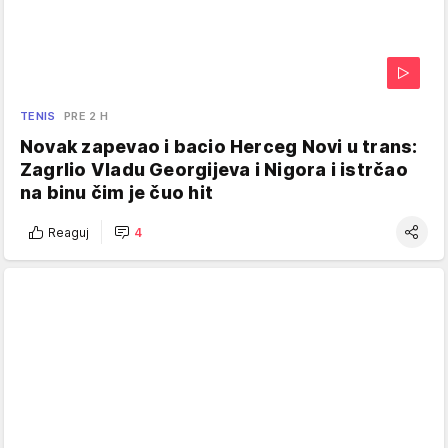
TENIS
PRE 2 H
Novak zapevao i bacio Herceg Novi u trans:
Zagrlio Vladu Georgijeva i Nigora i istrčao
na binu čim je čuo hit
Reaguj
4