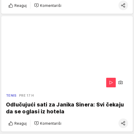
Reaguj
Komentariši
TENIS
PRE 17 H
Odlučujući sati za Janika Sinera: Svi čekaju
da se oglasi iz hotela
Reaguj
Komentariši