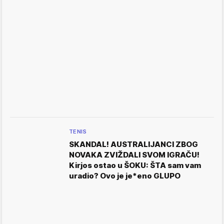
TENIS
SKANDAL! AUSTRALIJANCI ZBOG
NOVAKA ZVIŽDALI SVOM IGRAČU!
Kirjos ostao u ŠOKU: ŠTA sam vam
uradio? Ovo je je*eno GLUPO