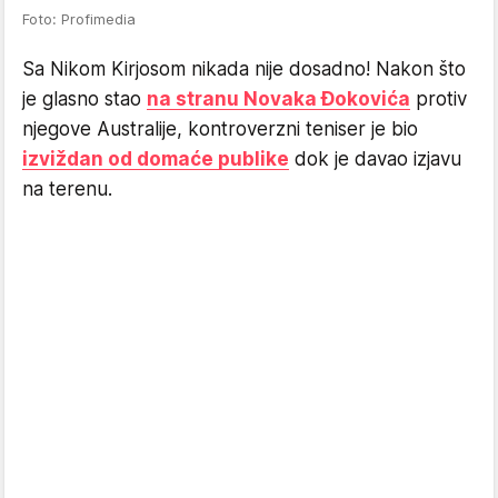
Foto: Profimedia
Sa Nikom Kirjosom nikada nije dosadno! Nakon što
je glasno stao
na stranu Novaka Đokovića
protiv
njegove Australije, kontroverzni teniser je bio
izviždan od domaće publike
dok je davao izjavu
na terenu.