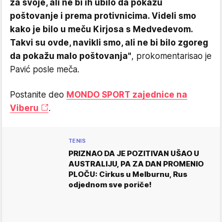
za svoje, ali ne bi ih ubilo da pokažu
poštovanje i prema protivnicima. Videli smo
kako je bilo u meču Kirjosa s Medvedevom.
Takvi su ovde, navikli smo, ali ne bi bilo zgoreg
da pokažu malo poštovanja"
, prokomentarisao je
Pavić posle meča.
Postanite deo
MONDO SPORT zajednice na
Viberu
.
TENIS
PRIZNAO DA JE POZITIVAN UŠAO U
AUSTRALIJU, PA ZA DAN PROMENIO
PLOČU: Cirkus u Melburnu, Rus
odjednom sve poriče!