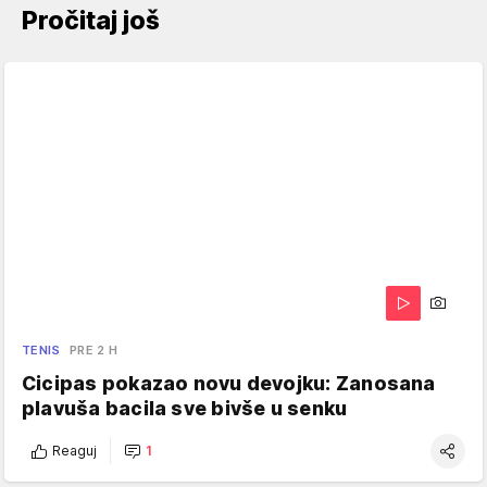
Pročitaj još
TENIS
PRE 2 H
Cicipas pokazao novu devojku: Zanosana
plavuša bacila sve bivše u senku
Reaguj
1