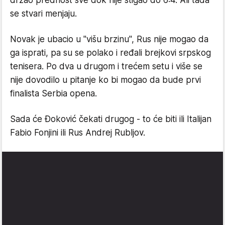
držao prednost sve dok nije stigao do 6:4. Ali tada
se stvari menjaju.
Novak je ubacio u "višu brzinu", Rus nije mogao da
ga isprati, pa su se polako i ređali brejkovi srpskog
tenisera. Po dva u drugom i trećem setu i više se
nije dovodilo u pitanje ko bi mogao da bude prvi
finalista Serbia opena.
Sada će Đoković čekati drugog - to će biti ili Italijan
Fabio Fonjini ili Rus Andrej Rubljov.