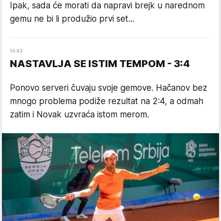
Ipak, sada će morati da napravi brejk u narednom
gemu ne bi li produžio prvi set...
14
:
43
NASTAVLJA SE ISTIM TEMPOM - 3:4
Ponovo serveri čuvaju svoje gemove. Hačanov bez
mnogo problema podiže rezultat na 2:4, a odmah
zatim i Novak uzvraća istom merom.