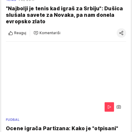
"Najbolji je tenis kad igraš za Srbiju": Dušica
slušala savete za Novaka, pa nam donela
evropsko zlato
Reaguj
Komentariši
FUDBAL
Ocene igrača Partizana: Kako je "otpisani"