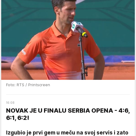
Foto: RTS / Printscreen
16
:
08
NOVAK JE U FINALU SERBIA OPENA - 4:6,
6:1, 6:2!
Izgubio je prvi gem u meču na svoj servis i zato