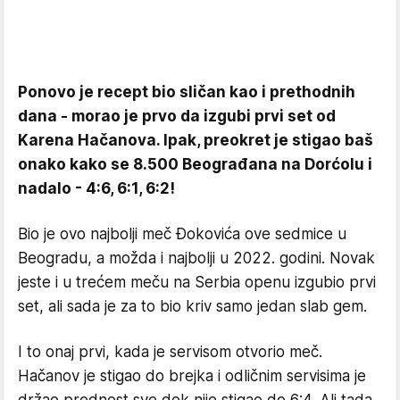
Ponovo je recept bio sličan kao i prethodnih
dana - morao je prvo da izgubi prvi set od
Karena Hačanova. Ipak, preokret je stigao baš
onako kako se 8.500 Beograđana na Dorćolu i
nadalo - 4:6, 6:1, 6:2!
Bio je ovo najbolji meč Đokovića ove sedmice u
Beogradu, a možda i najbolji u 2022. godini. Novak
jeste i u trećem meču na Serbia openu izgubio prvi
set, ali sada je za to bio kriv samo jedan slab gem.
I to onaj prvi, kada je servisom otvorio meč.
Hačanov je stigao do brejka i odličnim servisima je