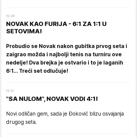
15
:
28
NOVAK KAO FURIJA - 6:1 ZA 1:1 U
SETOVIMA!
Probudio se Novak nakon gubitka prvog seta i
zaigrao možda i najbolji tenis na turniru ove
nedelje! Dva brejka je ostvario i to je laganih
6:1... Treći set odlučuje!
15
:
21
"SA NULOM", NOVAK VODI 4:1!
Novi odličan gem, sada je Đoković blizu osvajanja
drugog seta.