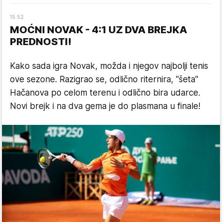
15
:
52
MOĆNI NOVAK - 4:1 UZ DVA BREJKA
PREDNOSTI!
Kako sada igra Novak, možda i njegov najbolji tenis
ove sezone. Razigrao se, odlično riternira, "šeta"
Hačanova po celom terenu i odlično bira udarce.
Novi brejk i na dva gema je do plasmana u finale!