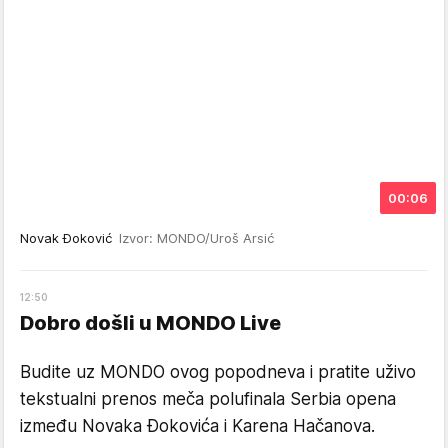
00:06
Novak Đoković
Izvor: MONDO/Uroš Arsić
12
:50
Dobro došli u MONDO Live
Budite uz MONDO ovog popodneva i pratite uživo
tekstualni prenos meča polufinala Serbia opena
između Novaka Đokovića i Karena Hačanova.