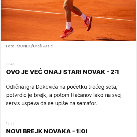
Foto: MONDO/Uroš Arsić
15
:
43
OVO JE VEĆ ONAJ STARI NOVAK - 2:1
Odlična igra Đokovića na početku trećeg seta,
potvrdio je brejk, a potom Hačanov lako na svoj
servis uspeva da se upiše na semafor.
15
:
35
NOVI BREJK NOVAKA - 1:0!