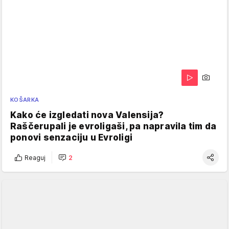
KOŠARKA
Kako će izgledati nova Valensija?
Raščerupali je evroligaši, pa napravila tim da
ponovi senzaciju u Evroligi
Reaguj
2