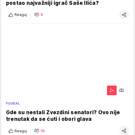
postao najvažniji igrač Saše Ilića?
Reaguj
9
FUDBAL
Gde su nestali Zvezdini senatori? Ovo nije
trenutak da se ćuti i obori glava
Reaguj
19