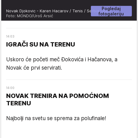
Pogledaj
Novak Djokovic - Karen Hacarov / Tenis / Serbia Open
fotogaleriju
Foto: MONDO/Uroš Arsić
14
:
03
IGRAČI SU NA TERENU
Uskoro će početi meč Đokovića i Hačanova, a
Novak će prvi servirati.
14
:
00
NOVAK TRENIRA NA POMOĆNOM
TERENU
Najbolji na svetu se sprema za polufinale!