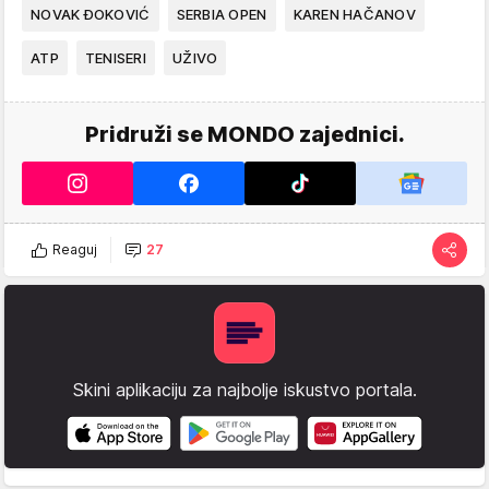
NOVAK ĐOKOVIĆ
SERBIA OPEN
KAREN HAČANOV
ATP
TENISERI
UŽIVO
Pridruži se MONDO zajednici.
Reaguj
27
Skini aplikaciju za najbolje iskustvo portala.