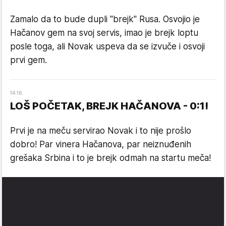
Zamalo da to bude dupli "brejk" Rusa. Osvojio je
Hačanov gem na svoj servis, imao je brejk loptu
posle toga, ali Novak uspeva da se izvuče i osvoji
prvi gem.
14
:
16
LOŠ POČETAK, BREJK HAČANOVA - 0:1!
Prvi je na meču servirao Novak i to nije prošlo
dobro! Par vinera Hačanova, par neiznuđenih
grešaka Srbina i to je brejk odmah na startu meča!