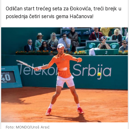
Odličan start trećeg seta za Đokovića, treći brejk u
poslednja četiri servis gema Hačanova!
Foto: MONDO/Uroš Arsić