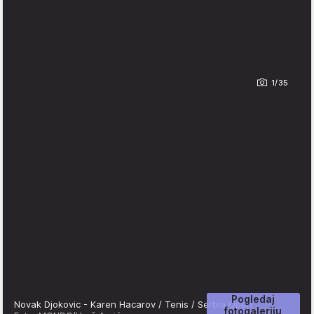
1/35
Pogledaj
Novak Djokovic - Karen Hacarov / Tenis / Serbia Open
fotogaleriju