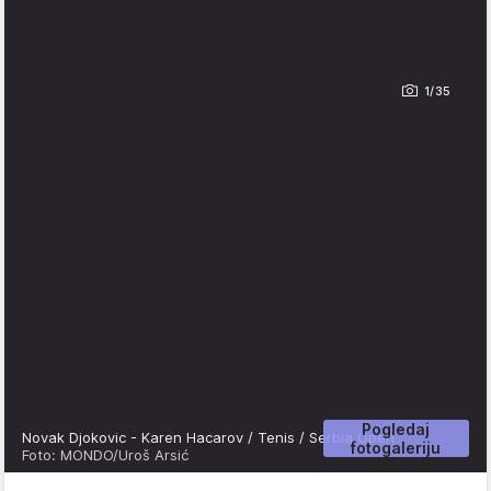
1/35
Pogledaj
Novak Djokovic - Karen Hacarov / Tenis / Serbia Open
fotogaleriju
Foto: MONDO/Uroš Arsić