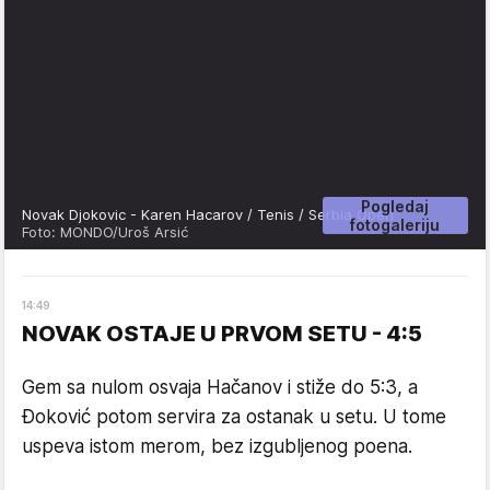
Pogledaj
Novak Djokovic - Karen Hacarov / Tenis / Serbia Open
fotogaleriju
Foto: MONDO/Uroš Arsić
14
:
49
NOVAK OSTAJE U PRVOM SETU - 4:5
Gem sa nulom osvaja Hačanov i stiže do 5:3, a
Đoković potom servira za ostanak u setu. U tome
uspeva istom merom, bez izgubljenog poena.