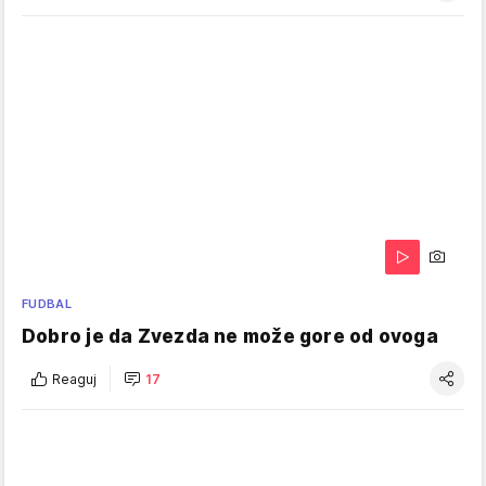
FUDBAL
Dobro je da Zvezda ne može gore od ovoga
Reaguj
17