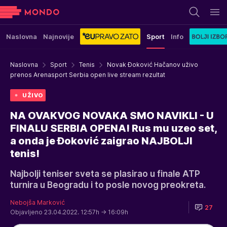
Naslovna
Najnovije
Sport
Info
Naslovna
Sport
Tenis
Novak Đoković Hačanov uživo
prenos Arenasport Serbia open live stream rezultat
UŽIVO
NA OVAKVOG NOVAKA SMO NAVIKLI - U
FINALU SERBIA OPENA! Rus mu uzeo set,
a onda je Đoković zaigrao NAJBOLJI
tenis!
Najbolji teniser sveta se plasirao u finale ATP
turnira u Beogradu i to posle novog preokreta.
Nebojša Marković
27
Objavljeno 23.04.2022. 12:57h
→ 16:09h