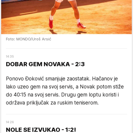
Foto: MONDO/Uroš Arsić
14
:
35
DOBAR GEM NOVAKA - 2:3
Ponovo Đoković smanjuje zaostatak. Hačanov je
lako uzeo gem na svoj servis, a Novak potom stiže
do 40:15 na svoj servis. Drugu gem loptu koristi i
održava priključak za ruskim teniserom.
14
:
26
NOLE SE IZVUKAO - 1:2!