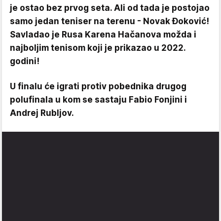
je ostao bez prvog seta. Ali od tada je postojao
samo jedan teniser na terenu - Novak Đoković!
Savladao je Rusa Karena Hačanova možda i
najboljim tenisom koji je prikazao u 2022.
godini!
U finalu će igrati protiv pobednika drugog
polufinala u kom se sastaju Fabio Fonjini i
Andrej Rubljov.