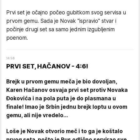
Prvi set je očajno počeo gubitkom svog servisa u
prvom gemu. Sada je Novak "ispravio" stvar i
počinje drugi set sa samo jednim izgubljenim
poenom.
14
:
58
PRVI SET, HAČANOV - 4:6!
Brejk u prvom gemu meča je bio dovoljan,
Karen Hačanov osvaja prvi set protiv Novaka
Đokovića i na pola puta je do plasmana u
finale! Imao je Srbin jednu brejk loptu u ovom
gemu, ali nije vredelo...
Loše je Novak otvorio meč i to ga je koštalo
prvog seta, pošto je Rus odlično servirao sve