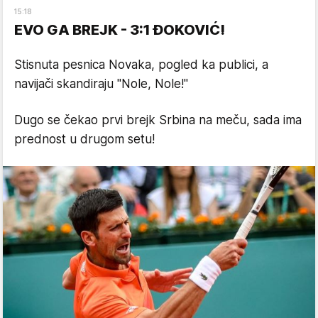
15
:
18
EVO GA BREJK - 3:1 ĐOKOVIĆ!
Stisnuta pesnica Novaka, pogled ka publici, a
navijači skandiraju "Nole, Nole!"
Dugo se čekao prvi brejk Srbina na meču, sada ima
prednost u drugom setu!