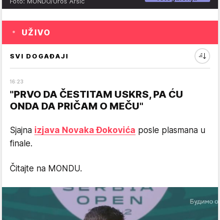
Foto: MONDO/Uroš Arsić
UŽIVO
SVI DOGAĐAJI
16
:
23
"PRVO DA ČESTITAM USKRS, PA ĆU
ONDA DA PRIČAM O MEČU"
Sjajna
izjava Novaka Đokovića
posle plasmana u
finale.
Čitajte na MONDU.