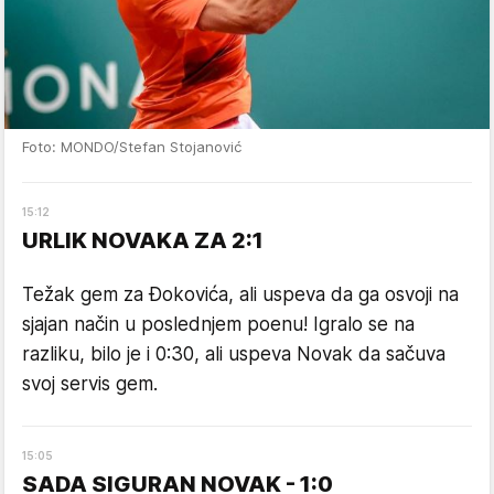
Foto: MONDO/Stefan Stojanović
15
:
12
URLIK NOVAKA ZA 2:1
Težak gem za Đokovića, ali uspeva da ga osvoji na
sjajan način u poslednjem poenu! Igralo se na
razliku, bilo je i 0:30, ali uspeva Novak da sačuva
svoj servis gem.
15
:
05
SADA SIGURAN NOVAK - 1:0