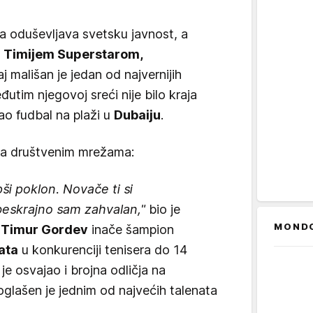
a oduševljava svetsku javnost, a
m
Timijem Superstarom,
 mališan je jedan od najvernijih
utim njegovoj sreći nije bilo kraja
ao fudbal na plaži u
Dubaiju
.
 na društvenim mrežama:
pši poklon. Novače ti si
beskrajno sam zahvalan,"
bio je
MOND
i
Timur Gordev
inače šampion
ata
u konkurenciji tenisera do 14
 je osvajao i brojna odličja na
glašen je jednim od najvećih talenata