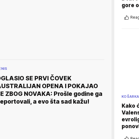
gore 
Reag
ENIS
GLASIO SE PRVI ČOVEK
AUSTRALIJAN OPENA I POKAJAO
E ZBOG NOVAKA: Prošle godine ga
KOŠARK
eportovali, a evo šta sad kažu!
Kako ć
Valens
evroli
ponovi
Reag