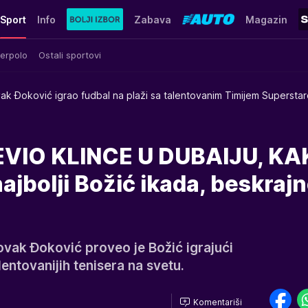
Sport
Info
Zabava
Magazin
erpolo
Ostali sportovi
ak Đoković igrao fudbal na plaži sa talentovanim Timijem Supersta
VIO KLINCE U DUBAIJU, K
najbolji Božić ikada, beskraj
Novak Đoković proveo je Božić igrajući
lentovanijih tenisera na svetu.
Komentariši