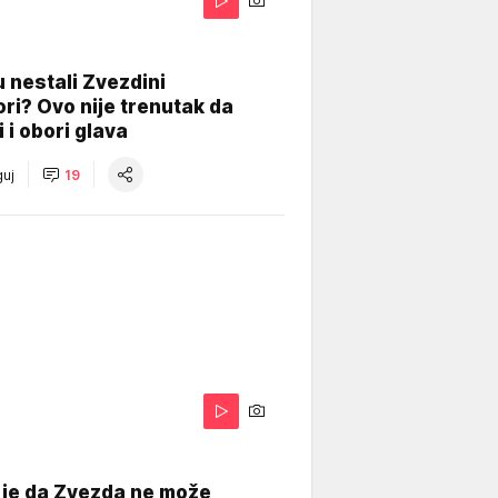
 nestali Zvezdini
ri? Ovo nije trenutak da
i i obori glava
uj
19
 je da Zvezda ne može