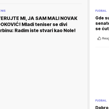
ENIS
FUDBAL
ERUJTE MI, JA SAM MALI NOVAK
Gde su
senato
OKOVIĆ! Mladi teniser se divi
se ćut
rbinu: Radim iste stvari kao Nole!
Reag
FUDBAL
Dobro