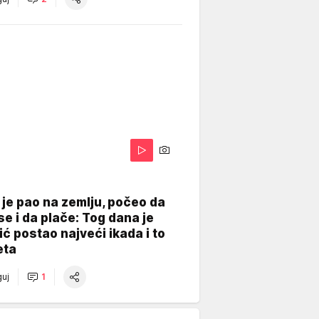
je pao na zemlju, počeo da
se i da plače: Tog dana je
ć postao najveći ikada i to
eta
uj
1