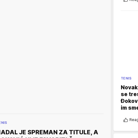
TENIS
Novak 
se tre
Đokovi
im sm
Reag
ENIS
ADAL JE SPREMAN ZA TITULE, A