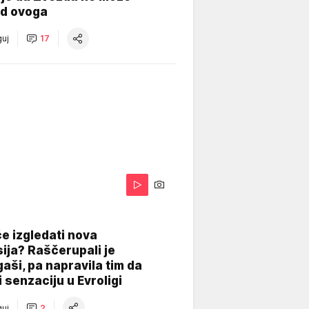
od ovoga
uj
17
A
e izgledati nova
ija? Raščerupali je
gaši, pa napravila tim da
 senzaciju u Evroligi
uj
2