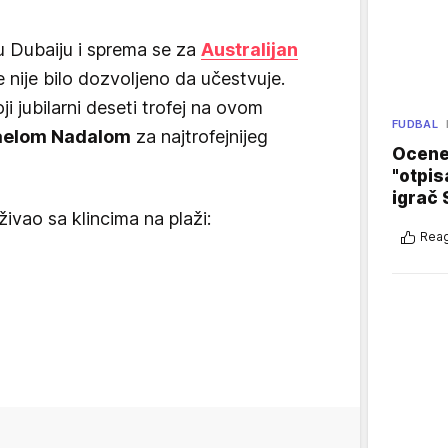
 Dubaiju i sprema se za
Australijan
 nije bilo dozvoljeno da učestvuje.
ji jubilarni deseti trofej na ovom
FUDBAL
aelom Nadalom
za najtrofejnijeg
Ocene 
"otpis
igrač 
ivao sa klincima na plaži:
Reag