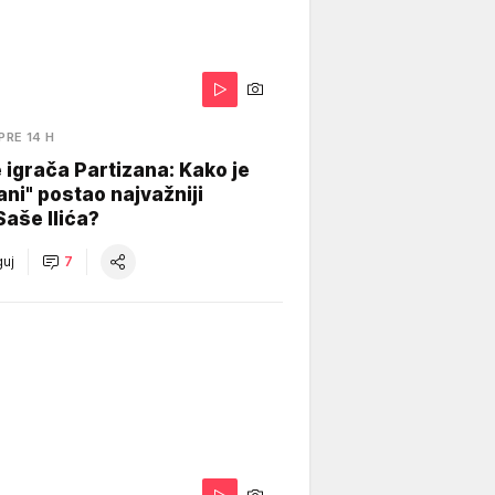
PRE 14 H
igrača Partizana: Kako je
ani" postao najvažniji
Saše Ilića?
uj
7