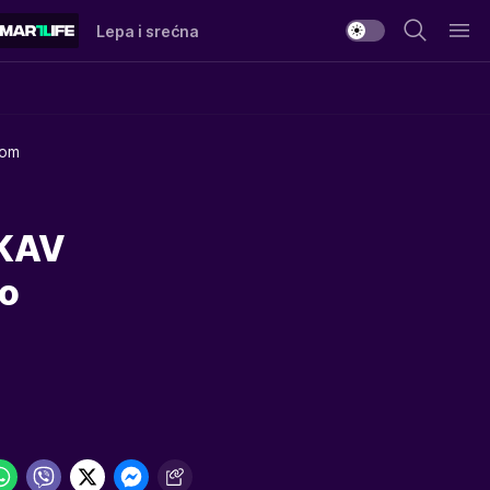
Lepa i srećna
rom
AKAV
no