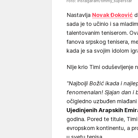
Foto: Instagaram/timmy_superstar
Nastavlja
Novak Đoković
d
sada je to učinio i sa mladi
talentovanim teniserom. Ovaj
fanova srpskog tenisera, međ
kada je sa svojim idolom igr
NIje krio Timi oduševljenje
"Najbolji Božić ikada i najle
fenomenalan! Sjajan dan i 
očigledno uzbuđen mlađan
Ujedinjenih Arapskih Emir
godina. Pored te titule, Timi
evropskom kontinentu, a pro
u svetu tenisa.