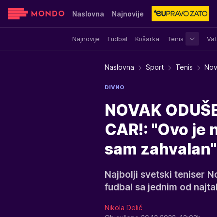
Naslovna
Najnovije
Najnovije
Fudbal
Košarka
Tenis
Vat
Sensa
Stvar ukusa
Yumama
Naslovna
Sport
Tenis
Nov
DIVNO
NOVAK ODUŠE
CAR!: "Ovo je 
sam zahvalan"
Najbolji svetski teniser 
fudbal sa jednim od najta
Nikola Delić