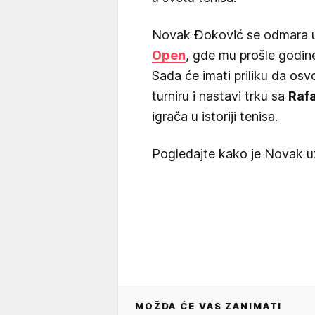
Novak Đoković se odmara u
Open
, gde mu prošle godine
Sada će imati priliku da osvo
turniru i nastavi trku sa
Raf
igrača u istoriji tenisa.
Pogledajte kako je Novak už
MOŽDA ĆE VAS ZANIMATI