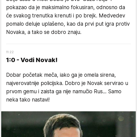
pokazao da je maksimalno fokusiran, odnosno da
će svakog trenutka krenuti i po brejk. Medvedev
pomalo deluje uplašeno, kao da prvi put igra protiv
Novaka, a tako se dobro znaju.
11
:
22
1:0 - Vodi Novak!
Dobar početak meča, iako ga je omela sirena,
najverovatnije policijska. Dobro je Novak servirao u
prvom gemu i zaista ga nije namučio Rus... Samo
neka tako nastavi!