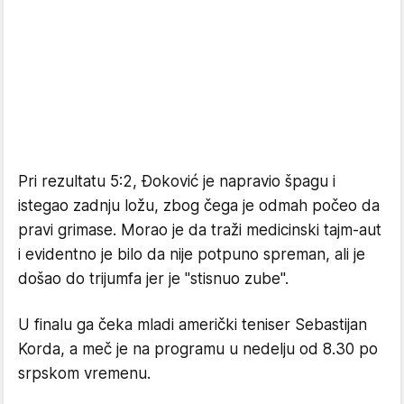
Pri rezultatu 5:2, Đoković je napravio špagu i
istegao zadnju ložu, zbog čega je odmah počeo da
pravi grimase. Morao je da traži medicinski tajm-aut
i evidentno je bilo da nije potpuno spreman, ali je
došao do trijumfa jer je "stisnuo zube".
U finalu ga čeka mladi američki teniser Sebastijan
Korda, a meč je na programu u nedelju od 8.30 po
srpskom vremenu.