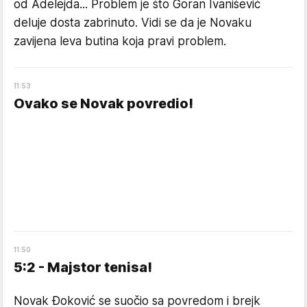
od Adelejda... Problem je što Goran Ivanišević
deluje dosta zabrinuto. Vidi se da je Novaku
zavijena leva butina koja pravi problem.
11
:
53
Ovako se Novak povredio!
11
:
50
5:2 - Majstor tenisa!
Novak Đoković se suočio sa povredom i brejk