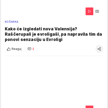
KOŠARKA
Kako će izgledati nova Valensija?
Raščerupali je evroligaši, pa napravila tim da
ponovi senzaciju u Evroligi
Reaguj
2