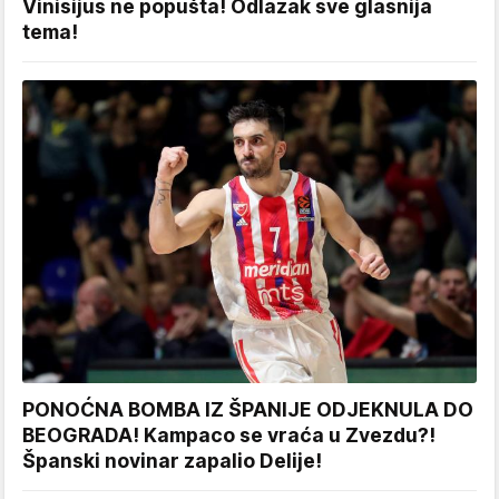
Vinisijus ne popušta! Odlazak sve glasnija
tema!
PONOĆNA BOMBA IZ ŠPANIJE ODJEKNULA DO
BEOGRADA! Kampaco se vraća u Zvezdu?!
Španski novinar zapalio Delije!