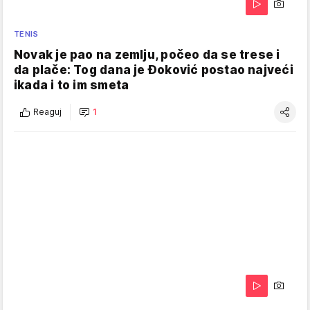
TENIS
Novak je pao na zemlju, počeo da se trese i
da plače: Tog dana je Đoković postao najveći
ikada i to im smeta
Reaguj
1