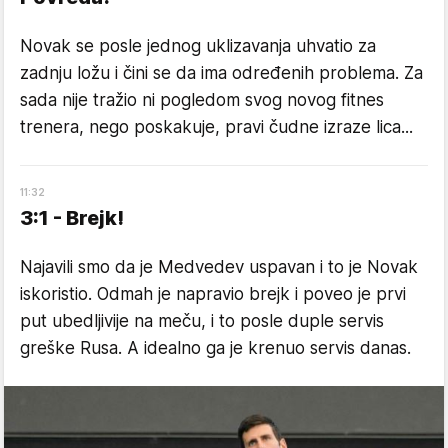
Novak se posle jednog uklizavanja uhvatio za
zadnju ložu i čini se da ima određenih problema. Za
sada nije tražio ni pogledom svog novog fitnes
trenera, nego poskakuje, pravi čudne izraze lica...
11
:
32
3:1 - Brejk!
Najavili smo da je Medvedev uspavan i to je Novak
iskoristio. Odmah je napravio brejk i poveo je prvi
put ubedljivije na meču, i to posle duple servis
greške Rusa. A idealno ga je krenuo servis danas.