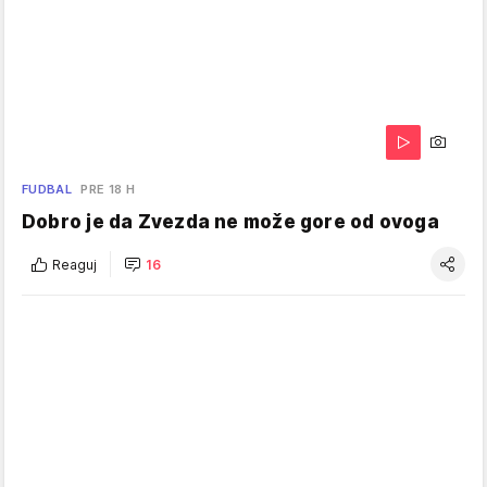
FUDBAL
PRE 18 H
Dobro je da Zvezda ne može gore od ovoga
Reaguj
16