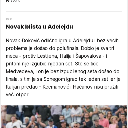
Novak...
10
:
41
Novak blista u Adelejdu
Novak Đoković odlično igra u Adelejdu i bez većih
problema je došao do polufinala. Dobio je sva tri
meča - protiv Lestijena, Halija i Šapovalova - i
pritom nije izgubio nijedan set. Što se tiče
Medvedeva, i on je bez izgubljenog seta došao do
finala, s tim je sa Sonegom igrao tek jedan set jer je
Italijan predao - Kecmanović i Hačanov nisu pružili
veći otpor.