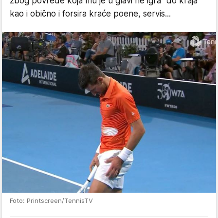
zbog povrede koja mu je u glavi ne igra "do kraja"
kao i obično i forsira kraće poene, servis...
Foto: Printscreen/TennisTV