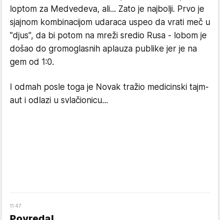
loptom za Medvedeva, ali... Zato je najbolji. Prvo je
sjajnom kombinacijom udaraca uspeo da vrati meč u
"djus", da bi potom na mreži sredio Rusa - lobom je
došao do gromoglasnih aplauza publike jer je na
gem od 1:0.
I odmah posle toga je Novak tražio medicinski tajm-
aut i odlazi u svlačionicu...
11
:
47
Povreda!