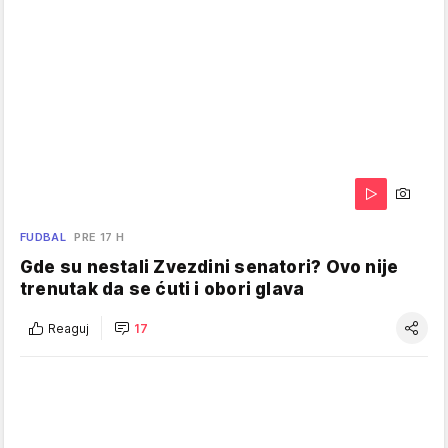
FUDBAL
PRE 17 H
Gde su nestali Zvezdini senatori? Ovo nije
trenutak da se ćuti i obori glava
Reaguj
17