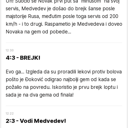
Uh! Suočio se Novak prvi put sa "minusom" na svoj
servis, Medvedev je došao do brejk šanse posle
majstorije Rusa, međutim posle toga servis od 200
km/h - i to drugi. Raspametio je Medvedeva i doveo
Novaka na gem od pobede...
12
:
30
4:3 - BREJK!
Evo ga... Izgleda da su proradili lekovi protiv bolova
pošto je Đoković odigrao najbolji gem od kada se
požalio na povredu. Iskoristio je prvu brejk loptu i
sada je na dva gema od finala!
12
:
22
2:3 - Vodi Medvedev!