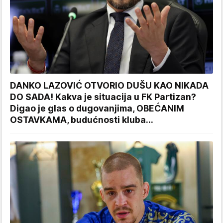
DANKO LAZOVIĆ OTVORIO DUŠU KAO NIKADA
DO SADA! Kakva je situacija u FK Partizan?
Digao je glas o dugovanjima, OBEĆANIM
OSTAVKAMA, budućnosti kluba...