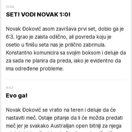
12
:
04
SET! VODI NOVAK 1:0!
Novak Đoković asom završava prvi set, dobio ga je
6:3. Igrao je zaista odlično, ali povreda koju je
osetio u finišu seta nas je prilično zabrinula.
Konstantno komunicira sa svojim boksom i deluje da
za sada ne planira da preda, iako je evidentno da
ima određene probleme.
11
:
57
Evo ga!
Novak Đoković se vratio na teren i deluje da će
nastaviti meč. Ostaje pitanje da li će možda predati
meč jer je svakako Australijan open bitniji za njega