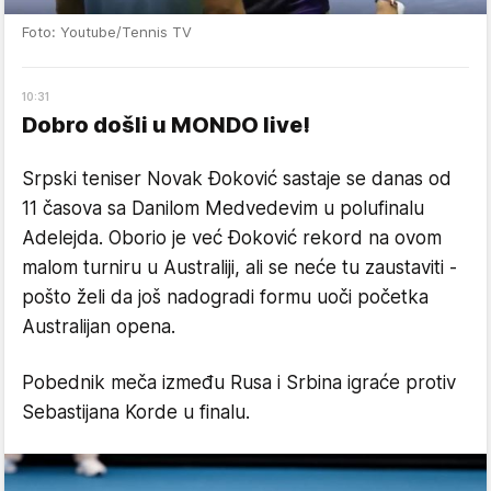
Foto: Youtube/Tennis TV
10
:
31
Dobro došli u MONDO live!
Srpski teniser Novak Đoković sastaje se danas od
11 časova sa Danilom Medvedevim u polufinalu
Adelejda. Oborio je već Đoković rekord na ovom
malom turniru u Australiji, ali se neće tu zaustaviti -
pošto želi da još nadogradi formu uoči početka
Australijan opena.
Pobednik meča između Rusa i Srbina igraće protiv
Sebastijana Korde u finalu.