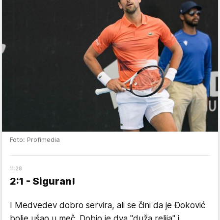
Foto: Profimedia
11
:
28
2:1 - Siguran!
I Medvedev dobro servira, ali se čini da je Đoković
bolje ušao u meč. Dobio je dva "duža relija" i