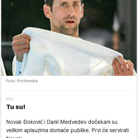
Foto: Profimedia
11
:
12
Tu su!
Novak Đoković i Danil Medvedev dočekani su
velikim aplauzima domaće publike. Prvi će servirati