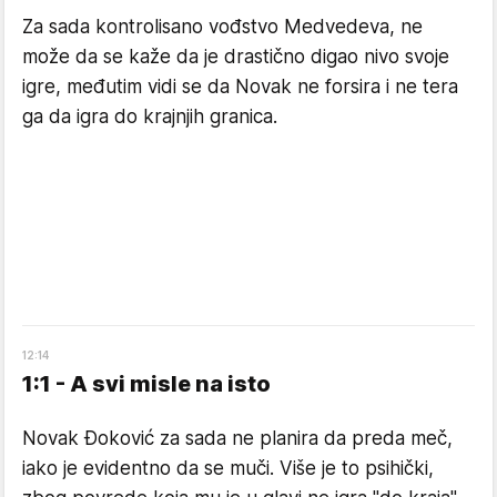
Za sada kontrolisano vođstvo Medvedeva, ne
može da se kaže da je drastično digao nivo svoje
igre, međutim vidi se da Novak ne forsira i ne tera
ga da igra do krajnjih granica.
12
:
14
1:1 - A svi misle na isto
Novak Đoković za sada ne planira da preda meč,
iako je evidentno da se muči. Više je to psihički,