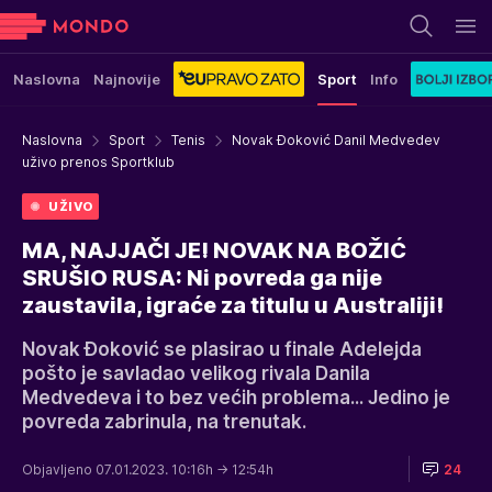
Naslovna
Najnovije
Sport
Info
Naslovna
Sport
Tenis
Novak Đoković Danil Medvedev
uživo prenos Sportklub
UŽIVO
MA, NAJJAČI JE! NOVAK NA BOŽIĆ
SRUŠIO RUSA: Ni povreda ga nije
zaustavila, igraće za titulu u Australiji!
Novak Đoković se plasirao u finale Adelejda
pošto je savladao velikog rivala Danila
Medvedeva i to bez većih problema... Jedino je
povreda zabrinula, na trenutak.
Objavljeno 07.01.2023. 10:16h
→ 12:54h
24