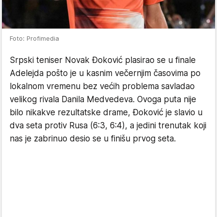
Foto: Profimedia
Srpski teniser Novak Đoković plasirao se u finale
Adelejda pošto je u kasnim večernjim časovima po
lokalnom vremenu bez većih problema savladao
velikog rivala Danila Medvedeva. Ovoga puta nije
bilo nikakve rezultatske drame, Đoković je slavio u
dva seta protiv Rusa (6:3, 6:4), a jedini trenutak koji
nas je zabrinuo desio se u finišu prvog seta.