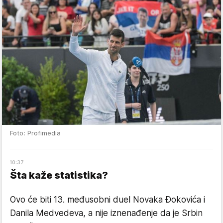
Foto: Profimedia
10
:
37
Šta kaže statistika?
Ovo će biti 13. međusobni duel Novaka Đokovića i
Danila Medvedeva, a nije iznenađenje da je Srbin