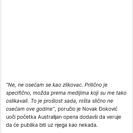
"Ne, ne osećam se kao zlikovac. Prilično je
specifično, možda prema medijima koji su me tako
oslikavali. To je prošlost sada, ništa slično ne
osećam ove godine"
, poručio je Novak Đoković
uoči početka Australijan opena dodavši da veruje
da će publika biti uz njega kao nekada.