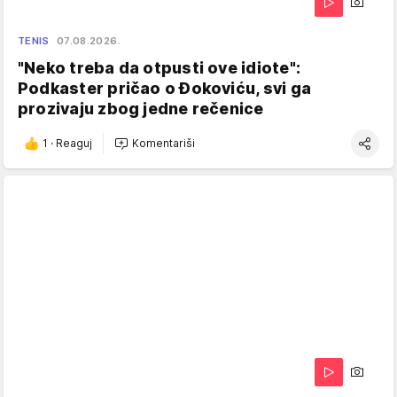
TENIS
07.08.2026.
"Neko treba da otpusti ove idiote":
Podkaster pričao o Đokoviću, svi ga
prozivaju zbog jedne rečenice
1
·
Reaguj
Komentariši