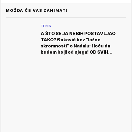
MOŽDA ĆE VAS ZANIMATI
TENIS
A ŠTO SE JA NE BIH POSTAVLJAO
TAKO? Đoković bez "lažne
skromnosti" o Nadalu: Hoću da
budem bolji od njega! OD SVIH...