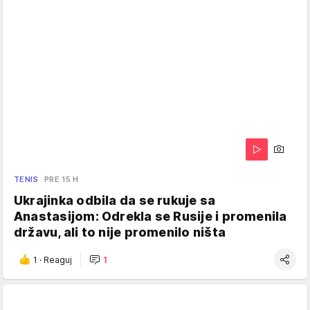
TENIS
PRE 15 H
Ukrajinka odbila da se rukuje sa
Anastasijom: Odrekla se Rusije i promenila
državu, ali to nije promenilo ništa
1
·
Reaguj
1