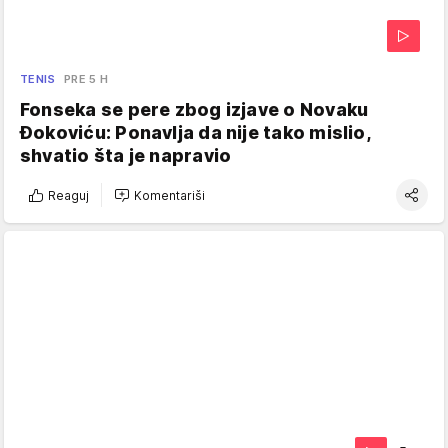
TENIS
PRE 5 H
Fonseka se pere zbog izjave o Novaku
Đokoviću: Ponavlja da nije tako mislio,
shvatio šta je napravio
Reaguj
Komentariši