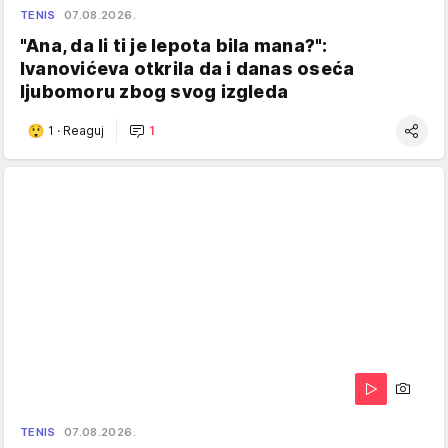
TENIS
07.08.2026.
"Ana, da li ti je lepota bila mana?":
Ivanovićeva otkrila da i danas oseća
ljubomoru zbog svog izgleda
1
·
Reaguj
1
TENIS
07.08.2026.