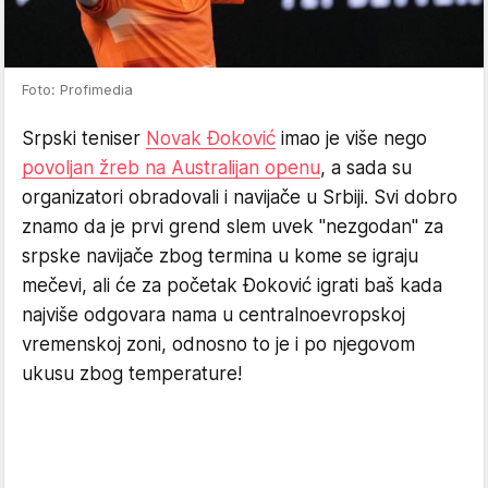
Foto: Profimedia
Srpski teniser
Novak Đoković
imao je više nego
povoljan žreb na Australijan openu
, a sada su
organizatori obradovali i navijače u Srbiji. Svi dobro
znamo da je prvi grend slem uvek "nezgodan" za
srpske navijače zbog termina u kome se igraju
mečevi, ali će za početak Đoković igrati baš kada
najviše odgovara nama u centralnoevropskoj
vremenskoj zoni, odnosno to je i po njegovom
ukusu zbog temperature!