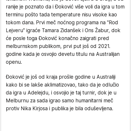
ranije je poznato da i Đoković više voli da igra u tom
terminu pošto tada temperature nisu visoke kao
tokom dana. Prvi meč noćnog programa na "Rod
Lejveru" igraće Tamara Zidanšek i Ons Žabur, dok
će posle toga Đoković konačno zaigrati pred
melburnskom publikom, prvi put još od 2021.
godine kada je osvojio devetu titulu na Australijan
openu.
Đoković je još od kraja prošle godine u Australiji
kako bi se lakše aklimatizovao, tako da je odlučio
da igra u Adelejdu, i osvojio je taj turnir, dok je u
Melburnu za sada igrao samo humanitarni meč
protiv Nika Kirjosa i publika je bila oduševljena.