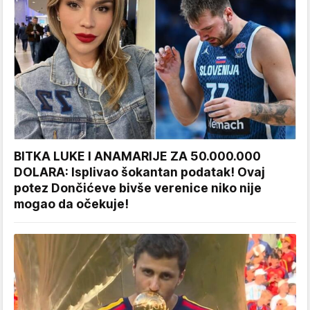
BITKA LUKE I ANAMARIJE ZA 50.000.000
DOLARA: Isplivao šokantan podatak! Ovaj
potez Dončićeve bivše verenice niko nije
mogao da očekuje!