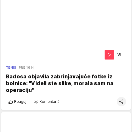
TENIS
PRE 16 H
Badosa objavila zabrinjavajuće fotke iz
bolnice: "Videli ste slike, morala sam na
operaciju"
Reaguj
Komentariši