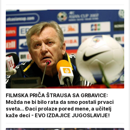
FILMSKA PRIČA ŠTRAUSA SA GRBAVICE:
Možda ne bi bilo rata da smo postali prvaci
sveta... Đaci prolaze pored mene, a učitelj
kaže deci - EVO IZDAJICE JUGOSLAVIJE!