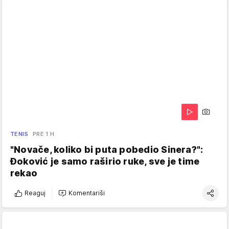
TENIS
PRE 1 H
"Novače, koliko bi puta pobedio Sinera?":
Đoković je samo raširio ruke, sve je time
rekao
Reaguj
Komentariši