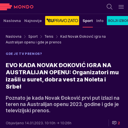
Naslovna
Najnovije
Sport
Info
Naslovna
Sport
Tenis
Kad Novak Đoković igra na
Australijan openu i gde je prenos
GDE JE TV PRENOS?
EVO KADA NOVAK ĐOKOVIĆ IGRA NA
AUSTRALIJAN OPENU: Organizatori mu
izašli u suret, dobra vest za Noleta i
Srbe!
Poznato je kada Novak Đoković prvi put izlazi na
teren na Australijan openu 2023. godine i gde je
televizijski prenos.
Objavljeno 14.01.2023. 10:10h
→ 10:26h
2