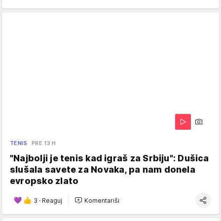
TENIS
PRE 13 H
"Najbolji je tenis kad igraš za Srbiju": Dušica
slušala savete za Novaka, pa nam donela
evropsko zlato
3
·
Reaguj
Komentariši