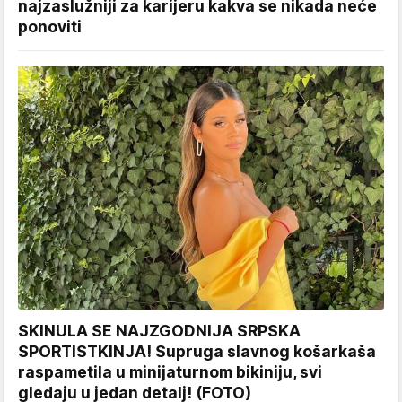
najzaslužniji za karijeru kakva se nikada neće
ponoviti
SKINULA SE NAJZGODNIJA SRPSKA
SPORTISTKINJA! Supruga slavnog košarkaša
raspametila u minijaturnom bikiniju, svi
gledaju u jedan detalj! (FOTO)