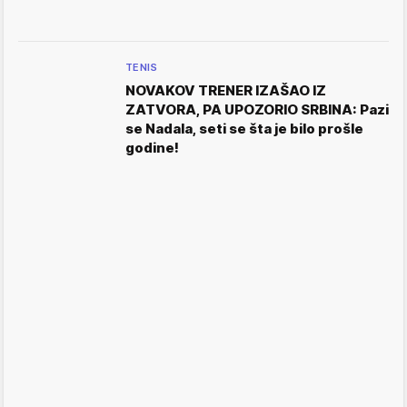
TENIS
NOVAKOV TRENER IZAŠAO IZ
ZATVORA, PA UPOZORIO SRBINA: Pazi
se Nadala, seti se šta je bilo prošle
godine!