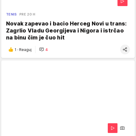
TENIS
PRE 20 H
Novak zapevao i bacio Herceg Novi u trans:
Zagrlio Vladu Georgijeva i Nigora i istrčao
na binu čim je čuo hit
1
·
Reaguj
4