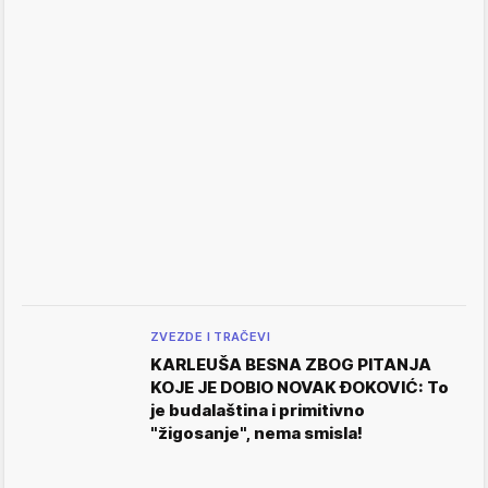
ZVEZDE I TRAČEVI
KARLEUŠA BESNA ZBOG PITANJA
KOJE JE DOBIO NOVAK ĐOKOVIĆ: To
je budalaština i primitivno
"žigosanje", nema smisla!