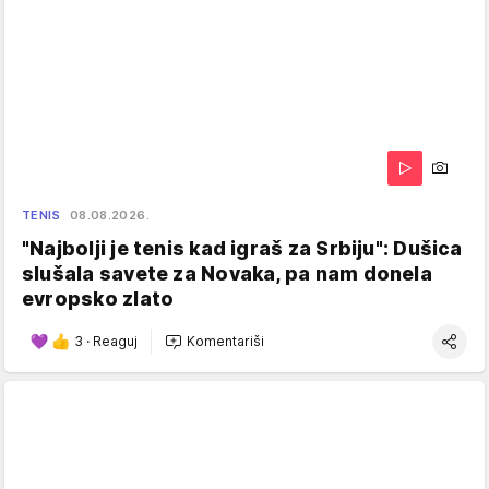
TENIS
08.08.2026.
"Najbolji je tenis kad igraš za Srbiju": Dušica
slušala savete za Novaka, pa nam donela
evropsko zlato
3
·
Reaguj
Komentariši