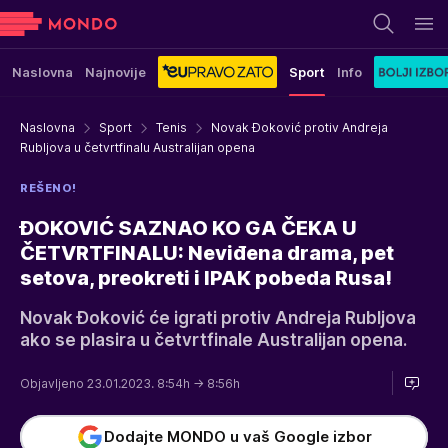
Naslovna
Najnovije
Sport
Info
Naslovna
Sport
Tenis
Novak Đoković protiv Andreja
Rubljova u četvrtfinalu Australijan opena
REŠENO!
ĐOKOVIĆ SAZNAO KO GA ČEKA U
ČETVRTFINALU: Neviđena drama, pet
setova, preokreti i IPAK pobeda Rusa!
Novak Đoković će igrati protiv Andreja Rubljova
ako se plasira u četvrtfinale Australijan opena.
Objavljeno 23.01.2023. 8:54h
→ 8:56h
Dodajte MONDO u vaš Google izbor