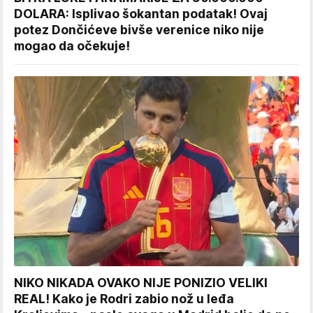
DOLARA: Isplivao šokantan podatak! Ovaj
potez Dončićeve bivše verenice niko nije
mogao da očekuje!
NIKO NIKADA OVAKO NIJE PONIZIO VELIKI
REAL! Kako je Rodri zabio nož u leđa