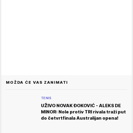
MOŽDA ĆE VAS ZANIMATI
TENIS
UŽIVO NOVAK ĐOKOVIĆ - ALEKS DE
MINOR: Nole protiv TRI rivala traži put
do četvrtfinala Australijan opena!