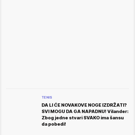
TENIS
DA LI ĆE NOVAKOVE NOGE IZDRŽATI?
SVI MOGU DA GA NAPADNU! Vilander:
Zbog jedne stvari SVAKO ima šansu
da pobedi!