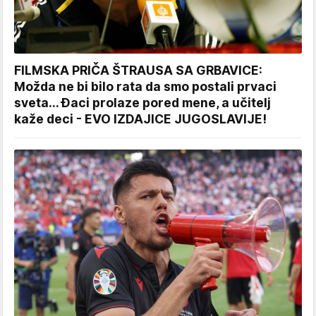
FILMSKA PRIČA ŠTRAUSA SA GRBAVICE:
Možda ne bi bilo rata da smo postali prvaci
sveta... Đaci prolaze pored mene, a učitelj
kaže deci - EVO IZDAJICE JUGOSLAVIJE!