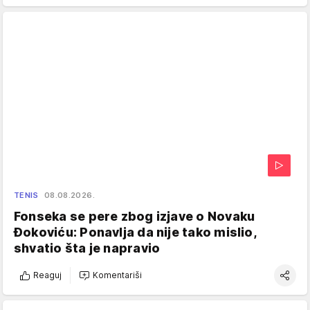
TENIS
08.08.2026.
Fonseka se pere zbog izjave o Novaku
Đokoviću: Ponavlja da nije tako mislio,
shvatio šta je napravio
Reaguj
Komentariši