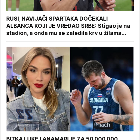
RUSI, NAVIJAČI SPARTAKA DOČEKALI
ALBANCA KOJI JE VREĐAO SRBE: Stigao je na
stadion, a onda mu se zaledila krv u žilama...
BITKA LUKE I ANAMARIJE ZA 50.000.000