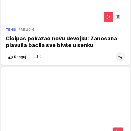
TENIS
PRE 20 H
Cicipas pokazao novu devojku: Zanosana
plavuša bacila sve bivše u senku
Reaguj
2