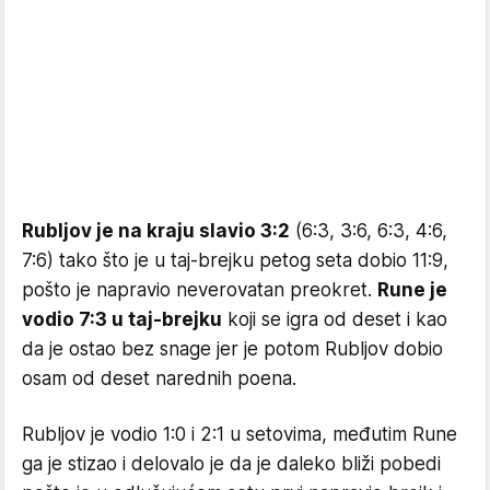
Rubljov je na kraju slavio 3:2
(6:3, 3:6, 6:3, 4:6,
7:6) tako što je u taj-brejku petog seta dobio 11:9,
pošto je napravio neverovatan preokret.
Rune je
vodio 7:3 u taj-brejku
koji se igra od deset i kao
da je ostao bez snage jer je potom Rubljov dobio
osam od deset narednih poena.
Rubljov je vodio 1:0 i 2:1 u setovima, međutim Rune
ga je stizao i delovalo je da je daleko bliži pobedi