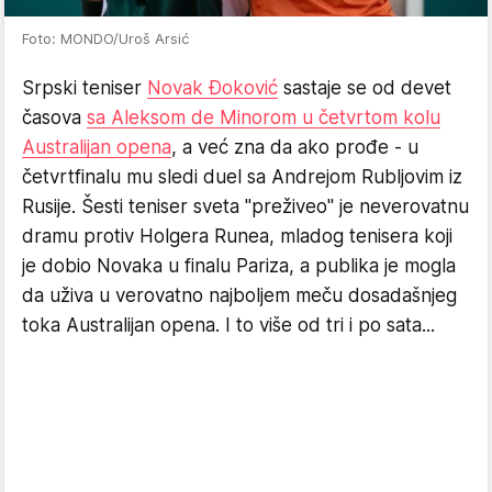
Foto: MONDO/Uroš Arsić
Srpski teniser
Novak Đoković
sastaje se od devet
časova
sa Aleksom de Minorom u četvrtom kolu
Australijan opena
, a već zna da ako prođe - u
četvrtfinalu mu sledi duel sa Andrejom Rubljovim iz
Rusije. Šesti teniser sveta "preživeo" je neverovatnu
dramu protiv Holgera Runea, mladog tenisera koji
je dobio Novaka u finalu Pariza, a publika je mogla
da uživa u verovatno najboljem meču dosadašnjeg
toka Australijan opena. I to više od tri i po sata...