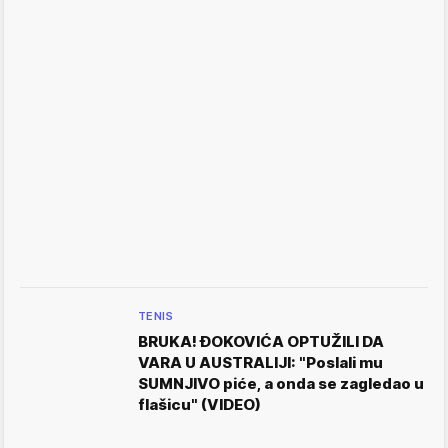
TENIS
BRUKA! ĐOKOVIĆA OPTUŽILI DA
VARA U AUSTRALIJI: "Poslali mu
SUMNJIVO piće, a onda se zagledao u
flašicu" (VIDEO)