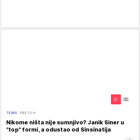
TENIS
PRE 12 H
Nikome ništa nije sumnjivo? Janik Siner u
"top" formi, a odustao od Sinsinatija