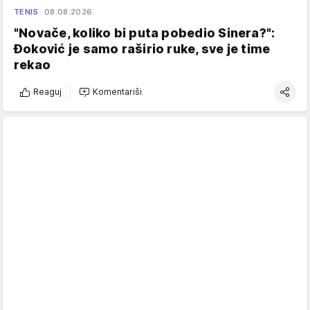
TENIS
08.08.2026.
"Novače, koliko bi puta pobedio Sinera?":
Đoković je samo raširio ruke, sve je time
rekao
Reaguj
Komentariši