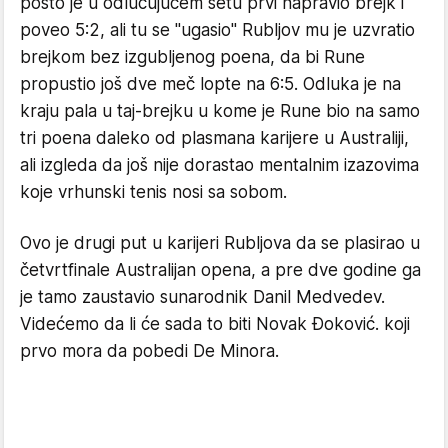
pošto je u odlučujućem setu prvi napravio brejk i
poveo 5:2, ali tu se "ugasio" Rubljov mu je uzvratio
brejkom bez izgubljenog poena, da bi Rune
propustio još dve meč lopte na 6:5. Odluka je na
kraju pala u taj-brejku u kome je Rune bio na samo
tri poena daleko od plasmana karijere u Australiji,
ali izgleda da još nije dorastao mentalnim izazovima
koje vrhunski tenis nosi sa sobom.
Ovo je drugi put u karijeri Rubljova da se plasirao u
četvrtfinale Australijan opena, a pre dve godine ga
je tamo zaustavio sunarodnik Danil Medvedev.
Videćemo da li će sada to biti Novak Đoković. koji
prvo mora da pobedi De Minora.