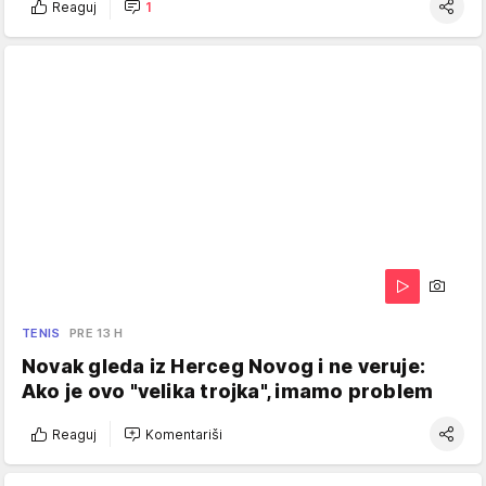
Reaguj
1
TENIS
PRE 13 H
Novak gleda iz Herceg Novog i ne veruje:
Ako je ovo "velika trojka", imamo problem
Reaguj
Komentariši