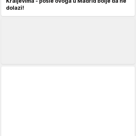
Kraljevima - posle ovoga u Madrid bolje da ne
dolazi!