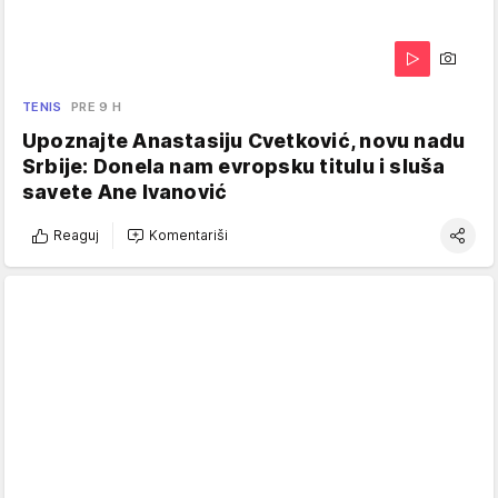
TENIS
PRE 9 H
Upoznajte Anastasiju Cvetković, novu nadu
Srbije: Donela nam evropsku titulu i sluša
savete Ane Ivanović
Reaguj
Komentariši