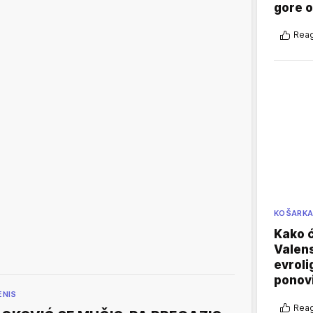
gore 
Reag
KOŠARK
Kako ć
Valens
evroli
ponovi
ENIS
Reag