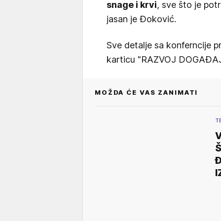
snage i krvi
, sve što je po
jasan je Đoković.
Sve detalje sa konferncije
karticu "RAZVOJ DOGAĐAJ
MOŽDA ĆE VAS ZANIMATI
T
V
Š
Đ
I