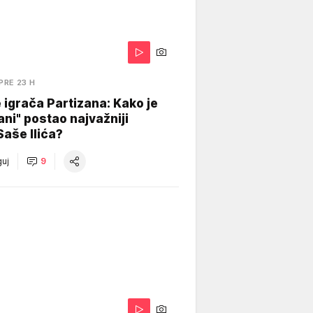
PRE 23 H
igrača Partizana: Kako je
ani" postao najvažniji
Saše Ilića?
uj
9