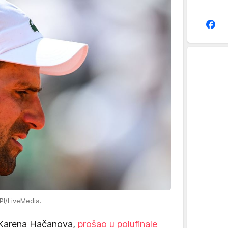
PPI/LiveMedia.
 Karena Hačanova,
prošao u polufinale