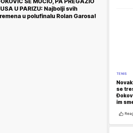
OKOVIĆ SE MUČIO, PA PREGAZIO
USA U PARIZU: Najbolji svih
remena u polufinalu Rolan Garosa!
TENIS
Novak 
se tre
Đokovi
im sm
Reag