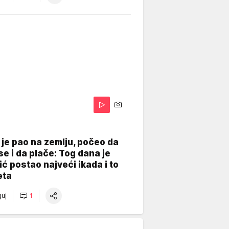
je pao na zemlju, počeo da
se i da plače: Tog dana je
ć postao najveći ikada i to
eta
uj
1