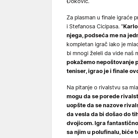
Đoković.
Za plasman u finale igraće p
i Stefanosa Cicipasa. "
Karlo
njega, podseća me na jedn
kompletan igrač iako je mla
bi mnogi želeli da vide naš
pokažemo nepoštovanje pr
teniser, igrao je i finale o
Na pitanje o rivalstvu sa m
mogu da se porede rivals
uopšte da se nazove rival
da vesla da bi došao do ti
dvojicom. Igra fantastično
sa njim u polufinalu, biće