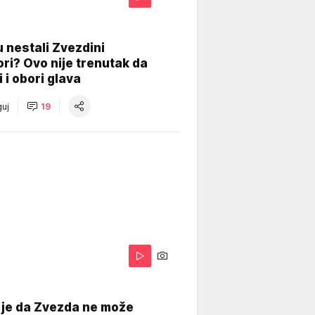
 nestali Zvezdini
ri? Ovo nije trenutak da
i i obori glava
uj
19
 je da Zvezda ne može