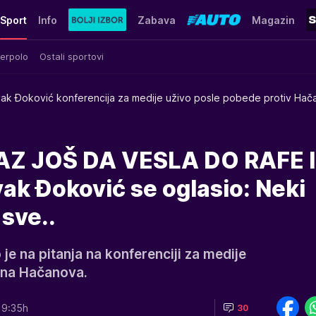
Sport
Info
Zabava
Magazin
erpolo
Ostali sportovi
ak Đoković konferencija za medije uživo posle pobede protiv Ha
Z JOŠ DA VESLA DO RAFE I
k Đoković se oglasio: Neki
 sve..
e na pitanja na konferenciji za medije
ena Hačanova.
19:35h
30