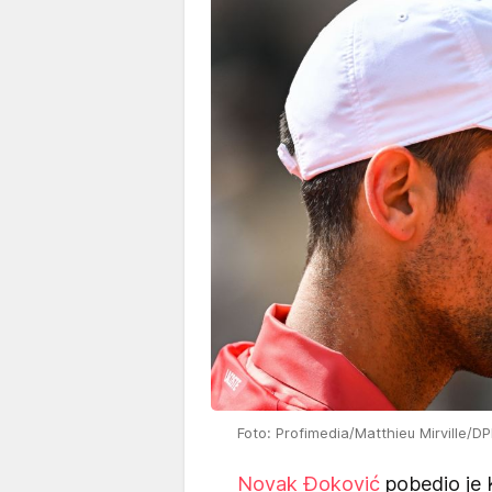
Foto: Profimedia/Matthieu Mirville/D
Novak Đoković
pobedio je