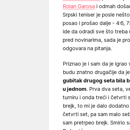
Rolan Garosa
i odmah došao 
Srpski teniser je posle nešto
posao i prošao dalje - 4:6, 7
ide da odradi sve što treba 
pred novinarima, sada je pro
odgovara na pitanja.
Priznao je i sam da je igrao
budu znatno drugačije da je 
gubitak drugog seta bila bi
u jednom
. Prva dva seta, 
turniru i onda treći i četvrti
brejk, to mi je dalo dodat
četvrti set, pa sam malo se
sam pretrpeo brejk. Smirio s