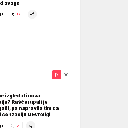
od ovoga
uj
17
A
e izgledati nova
ija? Raščerupali je
gaši, pa napravila tim da
 senzaciju u Evroligi
uj
2