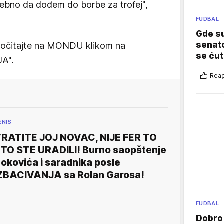
trebno da dođem do borbe za trofej",
FUDBAL
Gde su
senato
 pročitajte na MONDU klikom na
se ćut
A".
Reag
ENIS
RATITE JOJ NOVAC, NIJE FER TO
TO STE URADILI! Burno saopštenje
okovića i saradnika posle
ZBACIVANJA sa Rolan Garosa!
FUDBAL
Dobro