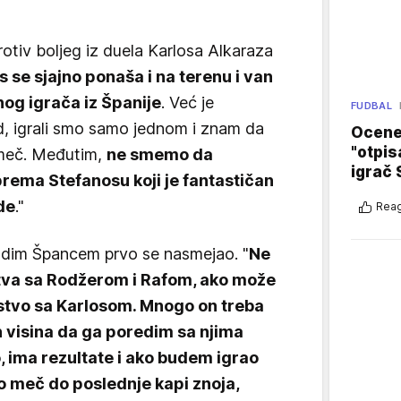
rotiv boljeg iz duela Karlosa Alkaraza
s se sjajno ponaša i na terenu i van
og igrača iz Španije
. Već je
FUDBAL
d, igrali smo samo jednom i znam da
Ocene 
"otpis
 meč. Međutim,
ne smemo da
igrač 
ema Stefanosu koji je fantastičan
vde
."
Reag
ladim Špancem prvo se nasmejao. "
Ne
tva sa Rodžerom i Rafom, ako može
stvo sa Karlosom. Mnogo on treba
h visina da ga poredim sa njima
, ima rezultate i ako budem igrao
 to meč do poslednje kapi znoja,