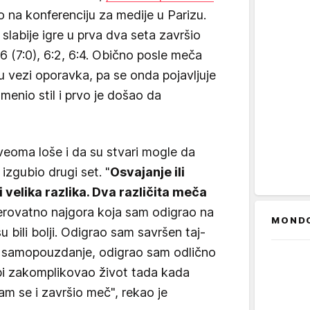
na konferenciju za medije u Parizu.
 slabije igre u prva dva seta završio
:6 (7:0), 6:2, 6:4. Obično posle meča
u vezi oporavka, pa se onda pojavljuje
menio stil i prvo je došao da
 veoma loše i da su stvari mogle da
izgubio drugi set. "
Osvajanje ili
 velika razlika. Dva različita meča
verovatno najgora koja sam odigrao na
MOND
 su bili bolji. Odigrao sam savršen taj-
no samopouzdanje, odigrao sam odlično
bi zakomplikovao život tada kada
am se i završio meč", rekao je