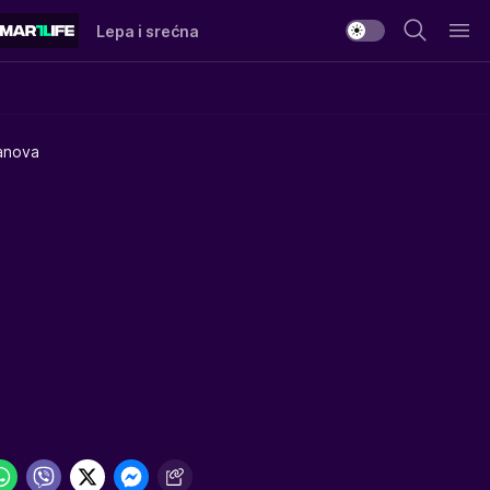
Lepa i srećna
čanova