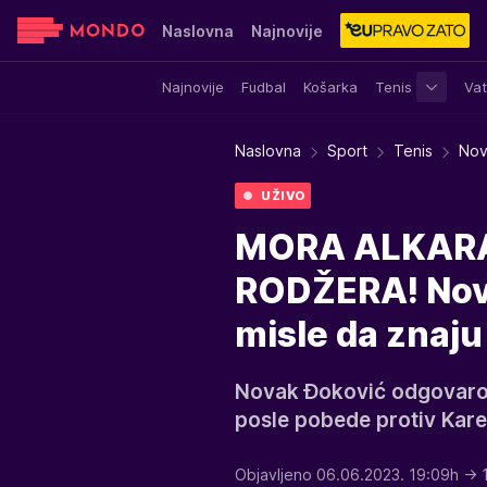
Naslovna
Najnovije
Najnovije
Fudbal
Košarka
Tenis
Vat
Sensa
Stvar ukusa
Yumama
Naslovna
Sport
Tenis
Nov
UŽIVO
MORA ALKARA
RODŽERA! Nova
misle da znaju
Novak Đoković odgovaro j
posle pobede protiv Kar
Objavljeno 06.06.2023. 19:09h
→ 