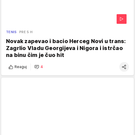
TENIS
PRE 5 H
Novak zapevao i bacio Herceg Novi u trans:
Zagrlio Vladu Georgijeva i Nigora i istrčao
na binu čim je čuo hit
Reaguj
4