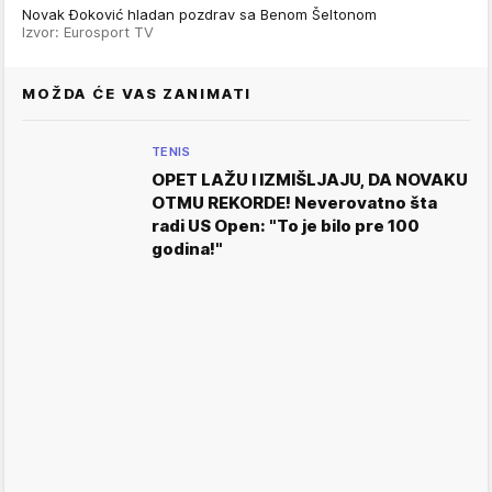
Novak Đoković hladan pozdrav sa Benom Šeltonom
Izvor: Eurosport TV
MOŽDA ĆE VAS ZANIMATI
TENIS
OPET LAŽU I IZMIŠLJAJU, DA NOVAKU
OTMU REKORDE! Neverovatno šta
radi US Open: "To je bilo pre 100
godina!"