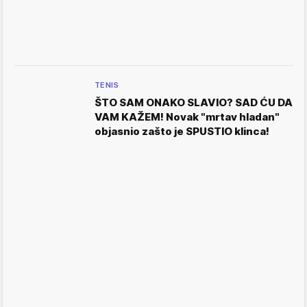
TENIS
ŠTO SAM ONAKO SLAVIO? SAD ĆU DA
VAM KAŽEM! Novak "mrtav hladan"
objasnio zašto je SPUSTIO klinca!