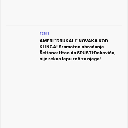
TENIS
AMERI "DRUKALI" NOVAKA KOD
KLINCA! Sramotno obraćanje
Šeltona: Hteo da SPUSTI Đokovića,
nije rekao lepu reč za njega!