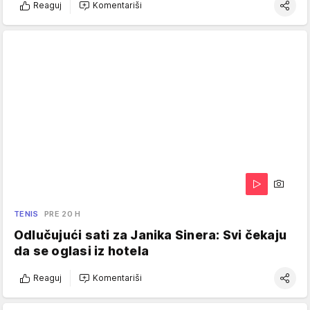
Reaguj
Komentariši
TENIS
PRE 20 H
Odlučujući sati za Janika Sinera: Svi čekaju
da se oglasi iz hotela
Reaguj
Komentariši