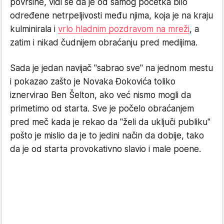
površine, vidi se da je od samog početka bilo
određene netrpeljivosti među njima, koja je na kraju
kulminirala i
vrlo hladnim pozdravom na mreži
, a
zatim i nikad čudnijem obraćanju pred medijima.
Sada je jedan navijač "sabrao sve" na jednom mestu
i pokazao zašto je Novaka Đokovića toliko
iznervirao Ben Šelton, ako već nismo mogli da
primetimo od starta. Sve je počelo obraćanjem
pred meč kada je rekao da "želi da uključi publiku"
pošto je mislio da je to jedini način da dobije, tako
da je od starta provokativno slavio i male poene.