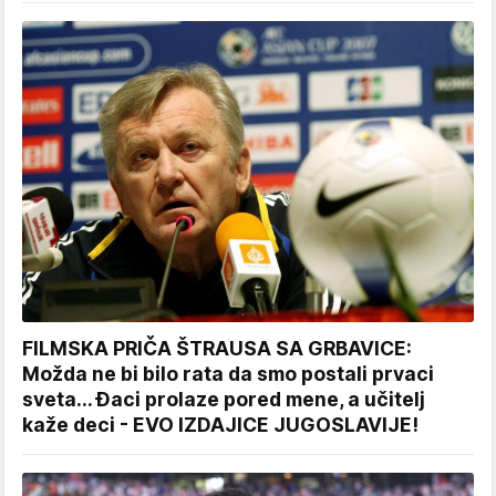
FILMSKA PRIČA ŠTRAUSA SA GRBAVICE:
Možda ne bi bilo rata da smo postali prvaci
sveta... Đaci prolaze pored mene, a učitelj
kaže deci - EVO IZDAJICE JUGOSLAVIJE!