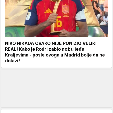
NIKO NIKADA OVAKO NIJE PONIZIO VELIKI
REAL! Kako je Rodri zabio nož u leđa
Kraljevima - posle ovoga u Madrid bolje da ne
dolazi!