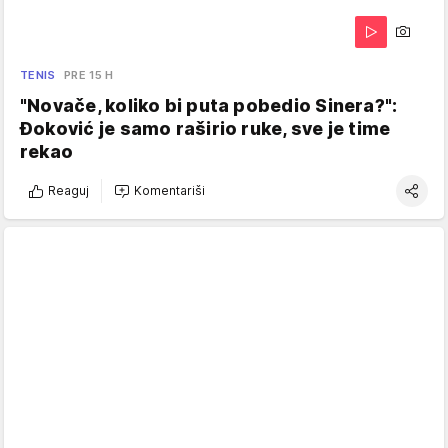
TENIS
PRE 15 H
"Novače, koliko bi puta pobedio Sinera?":
Đoković je samo raširio ruke, sve je time
rekao
Reaguj
Komentariši