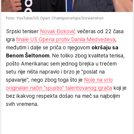
Foto: YouTube/US Open Championships/Screenshot
Srpski teniser
Novak Đoković
večeras od 22 časa
igra
finale US Opena protiv Danila Medvedeva
,
međutim i dalje se priča o njegovom
okršaju sa
Benom Šeltonom
. Ne toliko zbog kvaliteta tenisa,
pošto Amerikanac sem jednog brejka u trećem
setu nije ništa napravio i brzo je "poslat na
spavanje", nego zbog toga što je
Nole na vrlo
originalan način "spustio" talentovanog igrača
koji je
bez ikakvog respekta došao na meč sa najboljim
svih vremena.