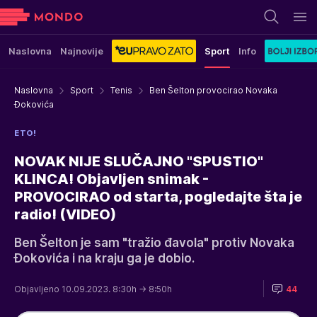
Naslovna
Najnovije
Sport
Info
Naslovna
Sport
Tenis
Ben Šelton provocirao Novaka
Đokovića
ETO!
NOVAK NIJE SLUČAJNO "SPUSTIO"
KLINCA! Objavljen snimak -
PROVOCIRAO od starta, pogledajte šta je
radio! (VIDEO)
Ben Šelton je sam "tražio đavola" protiv Novaka
Đokovića i na kraju ga je dobio.
Objavljeno 10.09.2023. 8:30h
→ 8:50h
44