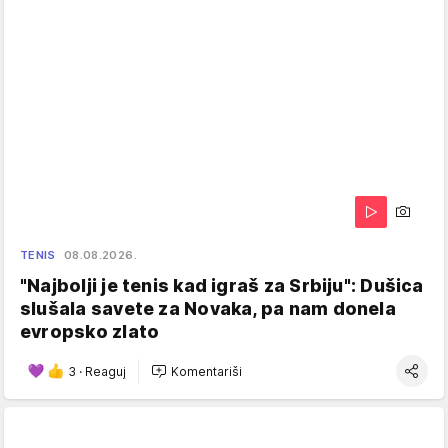
TENIS
08.08.2026.
"Najbolji je tenis kad igraš za Srbiju": Dušica
slušala savete za Novaka, pa nam donela
evropsko zlato
3
·
Reaguj
Komentariši