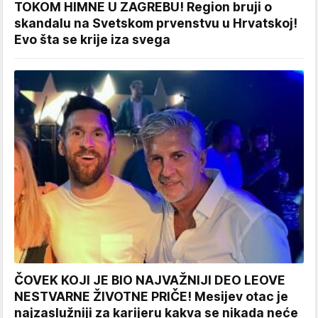
TOKOM HIMNE U ZAGREBU! Region bruji o
skandalu na Svetskom prvenstvu u Hrvatskoj!
Evo šta se krije iza svega
ČOVEK KOJI JE BIO NAJVAŽNIJI DEO LEOVE
NESTVARNE ŽIVOTNE PRIČE! Mesijev otac je
najzaslužniji za karijeru kakva se nikada neće