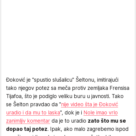
Đoković je "spustio slušalicu" Šeltonu, imitirajući
tako njegov potez sa meča protiv zemljaka Frensisa
Tijafoa, što je podiglo veliku buru u javnosti. Tako
se Šelton pravdao da "
nije video šta je Đoković
uradio i da mu to laska
", dok je i
Nole imao vrlo
zanimljiv komentar
da je to uradio
zato što mu se
dopao taj potez
. Ipak, ako malo zagrebemo ispod