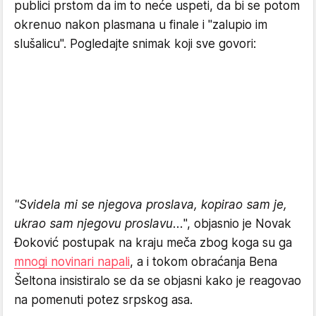
publici prstom da im to neće uspeti, da bi se potom
okrenuo nakon plasmana u finale i "zalupio im
slušalicu". Pogledajte snimak koji sve govori:
"Svidela mi se njegova proslava, kopirao sam je,
ukrao sam njegovu proslavu...
", objasnio je Novak
Đoković postupak na kraju meča zbog koga su ga
mnogi novinari napali
, a i tokom obraćanja Bena
Šeltona insistiralo se da se objasni kako je reagovao
na pomenuti potez srpskog asa.