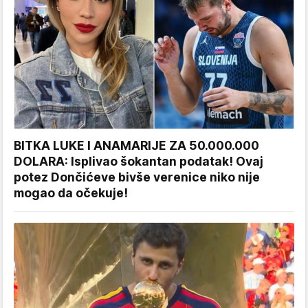
BITKA LUKE I ANAMARIJE ZA 50.000.000
DOLARA: Isplivao šokantan podatak! Ovaj
potez Dončićeve bivše verenice niko nije
mogao da očekuje!