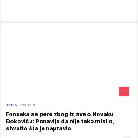
TENIS
PRE 19 H
Fonseka se pere zbog izjave o Novaku
Đokoviću: Ponavlja da nije tako mislio,
shvatio šta je napravio