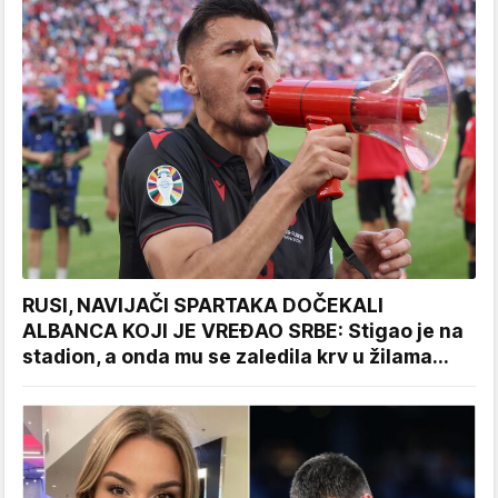
RUSI, NAVIJAČI SPARTAKA DOČEKALI
ALBANCA KOJI JE VREĐAO SRBE: Stigao je na
stadion, a onda mu se zaledila krv u žilama...