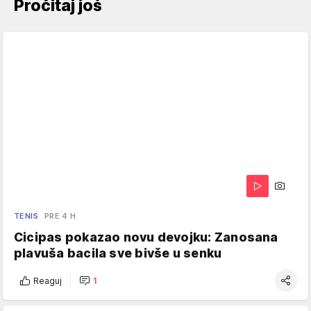
Pročitaj još
TENIS
PRE 4 H
Cicipas pokazao novu devojku: Zanosana
plavuša bacila sve bivše u senku
Reaguj
1