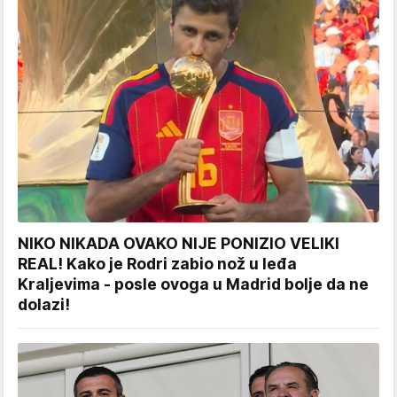
NIKO NIKADA OVAKO NIJE PONIZIO VELIKI
REAL! Kako je Rodri zabio nož u leđa
Kraljevima - posle ovoga u Madrid bolje da ne
dolazi!