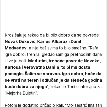
Kroz šalu je rekao da bi bilo dobro da se povrede
Novak Đoković, Karlos Alkaraz i Danil
Medvedev
, a nije baš svima to bilo smešno. "Rafa
igra dobro, trenira, gledao sam ga prethodnih dana
i sve je bolji.
Međutim, trebaće povrede Novaka,
Karlosa i verovatno Danila, to bi mu dosta
pomoglo. Šalim se naravno. Igra dobro, hoće da
se vrati na teren i odlučan je da sledeća godina
bude dobra za njega
", rekao je Toni u intervjuu za
"Majorka Buletin".
Potom je dodatno pričao o Rafi. "Moj sestrić ima san