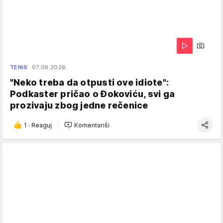
TENIS
07.08.2026.
"Neko treba da otpusti ove idiote":
Podkaster pričao o Đokoviću, svi ga
prozivaju zbog jedne rečenice
1
·
Reaguj
Komentariši