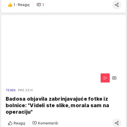
1
·
Reaguj
1
TENIS
PRE 23 H
Badosa objavila zabrinjavajuće fotke iz
bolnice: "Videli ste slike, morala sam na
operaciju"
Reaguj
Komentariši