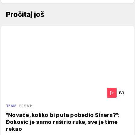
Pročitaj još
TENIS
PRE 8 H
"Novače, koliko bi puta pobedio Sinera?":
Đoković je samo raširio ruke, sve je time
rekao