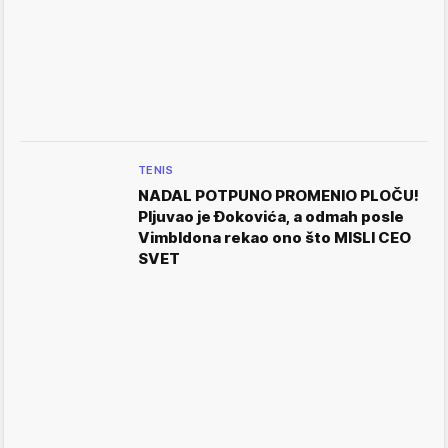
TENIS
NADAL POTPUNO PROMENIO PLOČU!
Pljuvao je Đokovića, a odmah posle
Vimbldona rekao ono što MISLI CEO
SVET