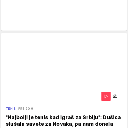
TENIS
PRE 20 H
"Najbolji je tenis kad igraš za Srbiju": Dušica
slušala savete za Novaka, pa nam donela