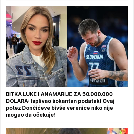
BITKA LUKE I ANAMARIJE ZA 50.000.000
DOLARA: Isplivao šokantan podatak! Ovaj
potez Dončićeve bivše verenice niko nije
mogao da očekuje!