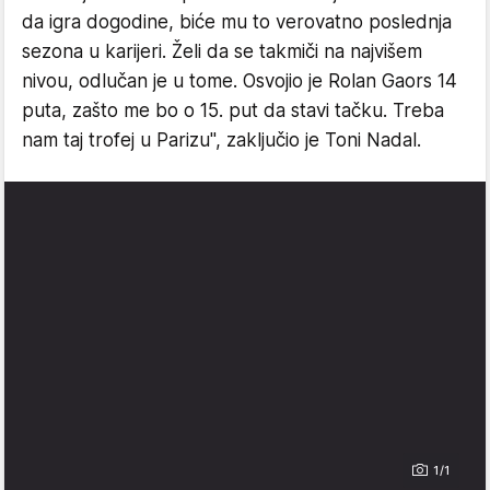
da igra dogodine, biće mu to verovatno poslednja
sezona u karijeri. Želi da se takmiči na najvišem
nivou, odlučan je u tome. Osvojio je Rolan Gaors 14
puta, zašto me bo o 15. put da stavi tačku. Treba
nam taj trofej u Parizu", zaključio je Toni Nadal.
1/1