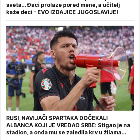
sveta... Đaci prolaze pored mene, a učitelj
kaže deci - EVO IZDAJICE JUGOSLAVIJE!
RUSI, NAVIJAČI SPARTAKA DOČEKALI
ALBANCA KOJI JE VREĐAO SRBE: Stigao je na
stadion, a onda mu se zaledila krv u žilama...