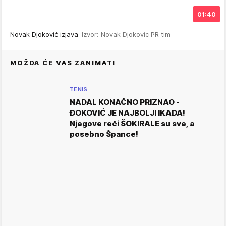
01:40
Novak Djoković izjava
Izvor: Novak Djokovic PR tim
MOŽDA ĆE VAS ZANIMATI
TENIS
NADAL KONAČNO PRIZNAO -
ĐOKOVIĆ JE NAJBOLJI IKADA!
Njegove reči ŠOKIRALE su sve, a
posebno Špance!