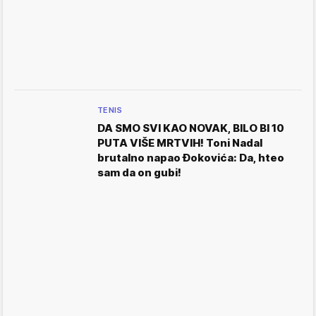
TENIS
DA SMO SVI KAO NOVAK, BILO BI 10
PUTA VIŠE MRTVIH! Toni Nadal
brutalno napao Đokovića: Da, hteo
sam da on gubi!