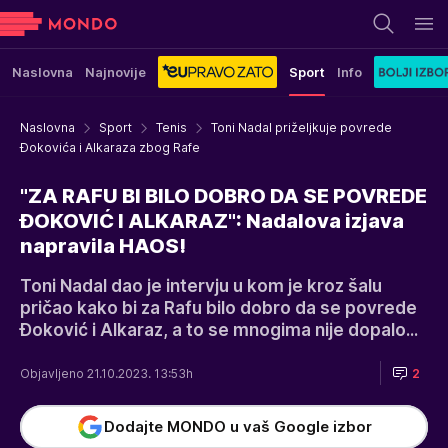
Naslovna
Najnovije
Sport
Info
Naslovna
Sport
Tenis
Toni Nadal priželjkuje povrede
Đokovića i Alkaraza zbog Rafe
"ZA RAFU BI BILO DOBRO DA SE POVREDE
ĐOKOVIĆ I ALKARAZ": Nadalova izjava
napravila HAOS!
Toni Nadal dao je intervju u kom je kroz šalu
pričao kako bi za Rafu bilo dobro da se povrede
Đoković i Alkaraz, a to se mnogima nije dopalo...
Objavljeno 21.10.2023. 13:53h
2
Dodajte MONDO u vaš Google izbor