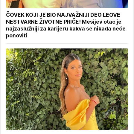
ČOVEK KOJI JE BIO NAJVAŽNIJI DEO LEOVE
NESTVARNE ŽIVOTNE PRIČE! Mesijev otac je
najzaslužniji za karijeru kakva se nikada neće
ponoviti