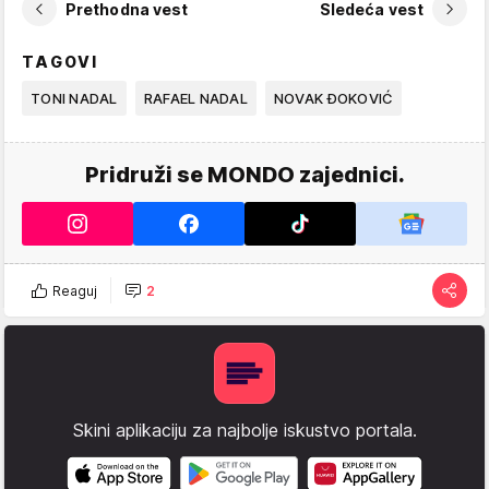
Prethodna vest
Sledeća vest
TAGOVI
TONI NADAL
RAFAEL NADAL
NOVAK ĐOKOVIĆ
Pridruži se MONDO zajednici.
Reaguj
2
Skini aplikaciju za najbolje iskustvo portala.