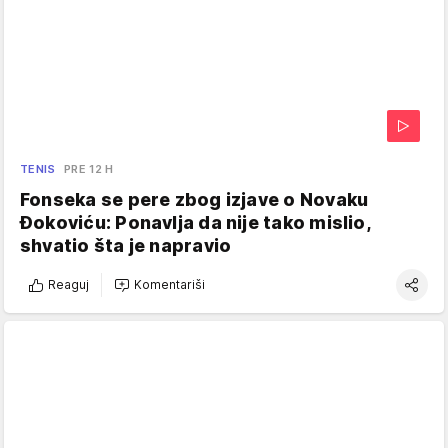
TENIS
PRE 12 H
Fonseka se pere zbog izjave o Novaku
Đokoviću: Ponavlja da nije tako mislio,
shvatio šta je napravio
Reaguj
Komentariši