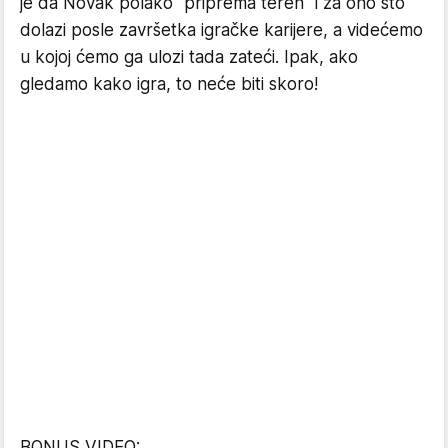
je da Novak polako "priprema teren" i za ono što
dolazi posle završetka igračke karijere, a videćemo
u kojoj ćemo ga ulozi tada zateći. Ipak, ako
gledamo kako igra, to neće biti skoro!
BONUS VIDEO: