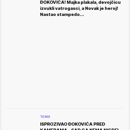
ĐOKOVIĆA! Majka plakala, devojčicu
izvukli vatrogasci, a Novak je heroj!
Nastao stampedo...
TENIS
ISPROZIVAO ĐOKOVIĆA PRED