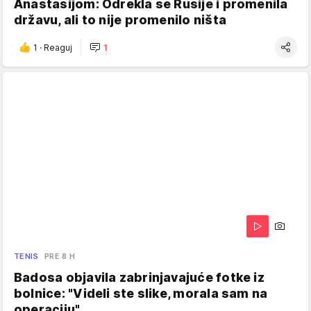
Anastasijom: Odrekla se Rusije i promenila
državu, ali to nije promenilo ništa
1
·
Reaguj
1
TENIS
PRE 8 H
Badosa objavila zabrinjavajuće fotke iz
bolnice: "Videli ste slike, morala sam na
operaciju"