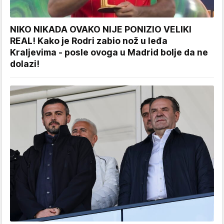
NIKO NIKADA OVAKO NIJE PONIZIO VELIKI
REAL! Kako je Rodri zabio nož u leđa
Kraljevima - posle ovoga u Madrid bolje da ne
dolazi!