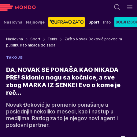
Naslovna
Najnovije
Sport
Info
Naslovna
Sport
Tenis
Zašto Novak Đoković provocira
publiku kao nikada do sada
TAKO JE!
DA, NOVAK SE PONAŠA KAO NIKADA
PRE! Sklonio nogu sa kočnice, a sve
zbog MARKA IZ SENKE! Evo o kome je
reč...
Novak Đoković je promenio ponašanje u
poslednjih nekoliko meseci, kao i nastup u
medijima. Razlog za to je njegov novi agent i
poslovni partner.