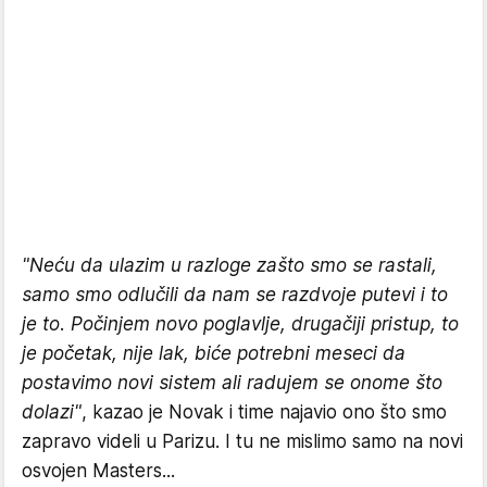
"Neću da ulazim u razloge zašto smo se rastali,
samo smo odlučili da nam se razdvoje putevi i to
je to. Počinjem novo poglavlje, drugačiji pristup, to
je početak, nije lak, biće potrebni meseci da
postavimo novi sistem ali radujem se onome što
dolazi"
, kazao je Novak i time najavio ono što smo
zapravo videli u Parizu. I tu ne mislimo samo na novi
osvojen Masters...