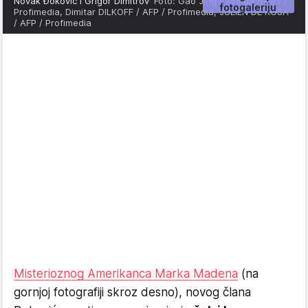
Novak Đoković i Grigor Dimitrov
Foto: Gao Jing / Xinhua News /
fotogaleriju
Profimedia, Dimitar DILKOFF / AFP / Profimedia, JULIEN DE ROSA
/ AFP / Profimedia
Misterioznog Amerikanca Marka Madena
(na
gornjoj fotografiji skroz desno), novog člana