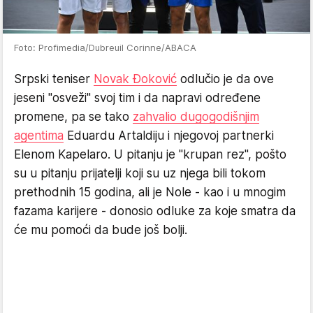
Foto: Profimedia/Dubreuil Corinne/ABACA
Srpski teniser
Novak Đoković
odlučio je da ove
jeseni "osveži" svoj tim i da napravi određene
promene, pa se tako
zahvalio dugogodišnjim
agentima
Eduardu Artaldiju i njegovoj partnerki
Elenom Kapelaro. U pitanju je "krupan rez", pošto
su u pitanju prijatelji koji su uz njega bili tokom
prethodnih 15 godina, ali je Nole - kao i u mnogim
fazama karijere - donosio odluke za koje smatra da
će mu pomoći da bude još bolji.