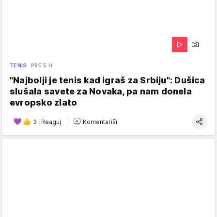
TENIS
PRE 5 H
"Najbolji je tenis kad igraš za Srbiju": Dušica
slušala savete za Novaka, pa nam donela
evropsko zlato
3
·
Reaguj
Komentariši