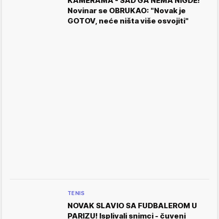
KAMERAMA - SAD GA NEMA NIGDE!
Novinar se OBRUKAO: "Novak je
GOTOV, neće ništa više osvojiti"
TENIS
NOVAK SLAVIO SA FUDBALEROM U
PARIZU! Isplivali snimci - čuveni