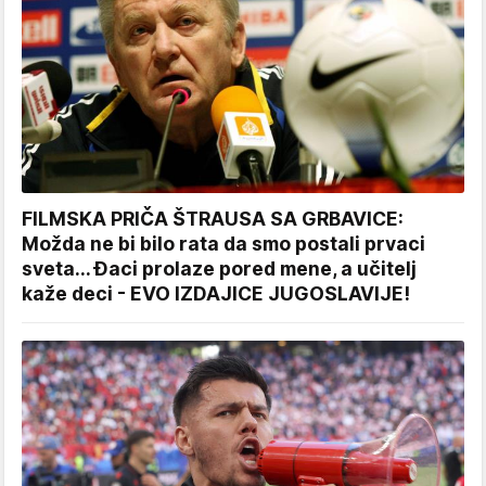
FILMSKA PRIČA ŠTRAUSA SA GRBAVICE:
Možda ne bi bilo rata da smo postali prvaci
sveta... Đaci prolaze pored mene, a učitelj
kaže deci - EVO IZDAJICE JUGOSLAVIJE!