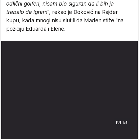
odlični golferi, nisam bio siguran da li bih ja
trebalo da igram
", rekao je Đoković na Rajder
kupu, kada mnogi nisu slutili da Maden stiže "na
poziciju Eduarda i Elene.
1/5