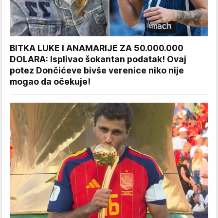
BITKA LUKE I ANAMARIJE ZA 50.000.000
DOLARA: Isplivao šokantan podatak! Ovaj
potez Dončićeve bivše verenice niko nije
mogao da očekuje!