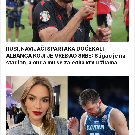
RUSI, NAVIJAČI SPARTAKA DOČEKALI
ALBANCA KOJI JE VREĐAO SRBE: Stigao je na
stadion, a onda mu se zaledila krv u žilama...