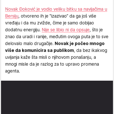
Novak Đoković je vodio veliku bitku sa navijačima u
Bersiju
, otvoreno ih je "izazivao" da ga još više
vređaju i da mu zvižde, čime je samo dobijao
dodatnu energiju.
Nije se libio ni da opsuje
, što je
znao da uradi i ranije, međutim ovoga puta je to sve
delovalo malo drugačije.
Novak je počeo mnogo
više da komunicira sa publikom
, da bez ikakvog
uvijanja kaže šta misli o njihovom ponašanju, a
mnogi misle da je razlog za to upravo promena
agenta.