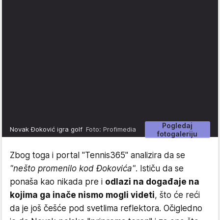
Pogledaj
Novak Đoković igra golf
Foto: Profimedia
fotogaleriju
Zbog toga i portal "Tennis365" analizira da se
"nešto promenilo kod Đokovića"
. Ističu da se
ponaša kao nikada pre i
odlazi na događaje na
kojima ga inače nismo mogli videti
, što će reći
da je još češće pod svetlima reflektora. Očigledno