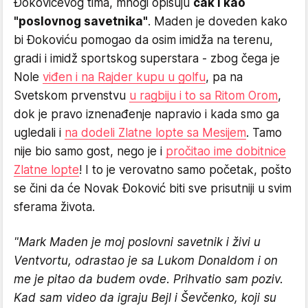
Đokovićevog tima, mnogi opisuju
čak i kao
"poslovnog savetnika"
. Maden je doveden kako
bi Đokoviću pomogao da osim imidža na terenu,
gradi i imidž sportskog superstara - zbog čega je
Nole
viđen i na Rajder kupu u golfu
, pa na
Svetskom prvenstvu
u ragbiju i to sa Ritom Orom
,
dok je pravo iznenađenje napravio i kada smo ga
ugledali i
na dodeli Zlatne lopte sa Mesijem
. Tamo
nije bio samo gost, nego je i
pročitao ime dobitnice
Zlatne lopte
! I to je verovatno samo početak, pošto
se čini da će Novak Đoković biti sve prisutniji u svim
sferama života.
"Mark Maden je moj poslovni savetnik i živi u
Ventvortu, odrastao je sa Lukom Donaldom i on
me je pitao da budem ovde. Prihvatio sam poziv.
Kad sam video da igraju Bejl i Ševčenko, koji su