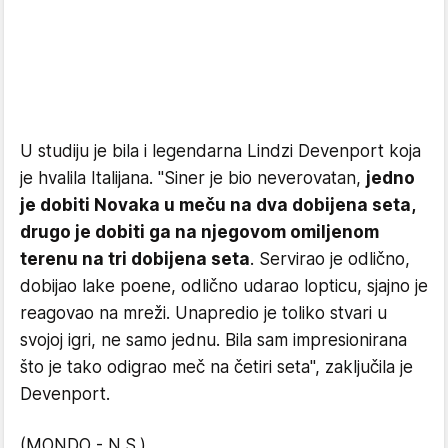
U studiju je bila i legendarna Lindzi Devenport koja
je hvalila Italijana. "Siner je bio neverovatan,
jedno
je dobiti Novaka u meču na dva dobijena seta,
drugo je dobiti ga na njegovom omiljenom
terenu na tri dobijena seta
. Servirao je odlično,
dobijao lake poene, odlično udarao lopticu, sjajno je
reagovao na mreži. Unapredio je toliko stvari u
svojoj igri, ne samo jednu. Bila sam impresionirana
što je tako odigrao meč na četiri seta", zaključila je
Devenport.
(MONDO - N.S.)