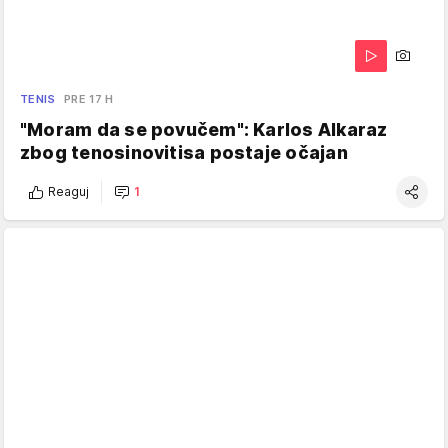
TENIS
PRE 17 H
"Moram da se povučem": Karlos Alkaraz
zbog tenosinovitisa postaje očajan
Reaguj
1