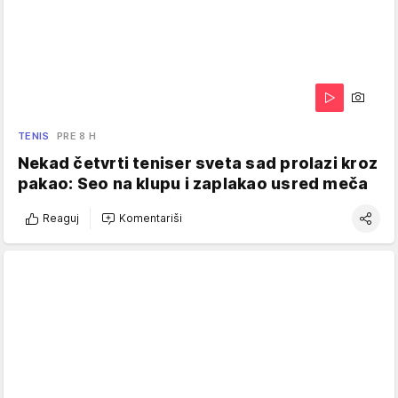
TENIS
PRE 8 H
Nekad četvrti teniser sveta sad prolazi kroz
pakao: Seo na klupu i zaplakao usred meča
Reaguj
Komentariši