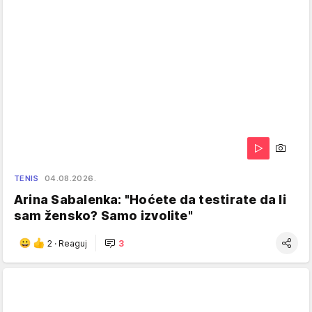
TENIS
04.08.2026.
Arina Sabalenka: "Hoćete da testirate da li
sam žensko? Samo izvolite"
2
·
Reaguj
3