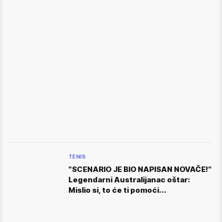
TENIS
"SCENARIO JE BIO NAPISAN NOVAČE!"
Legendarni Australijanac oštar:
Mislio si, to će ti pomoći...