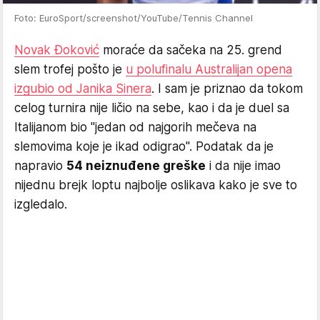
Foto: EuroSport/screenshot/YouTube/Tennis Channel
Novak Đoković
moraće da sačeka na 25. grend
slem trofej pošto je
u polufinalu Australijan opena
izgubio od Janika Sinera
. I sam je priznao da tokom
celog turnira nije ličio na sebe, kao i da je duel sa
Italijanom bio "jedan od najgorih mečeva na
slemovima koje je ikad odigrao". Podatak da je
napravio
54 neiznuđene greške
i da nije imao
nijednu brejk loptu najbolje oslikava kako je sve to
izgledalo.