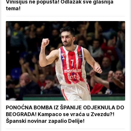
Vinisijus ne popušta! Odlazak sve glasnija
tema!
PONOĆNA BOMBA IZ ŠPANIJE ODJEKNULA DO
BEOGRADA! Kampaco se vraća u Zvezdu?!
Španski novinar zapalio Delije!