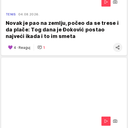
TENIS
04.08.2026.
Novak je pao na zemlju, počeo da se trese i
da plače: Tog dana je Đoković postao
najveći ikada i to im smeta
4
·
Reaguj
1