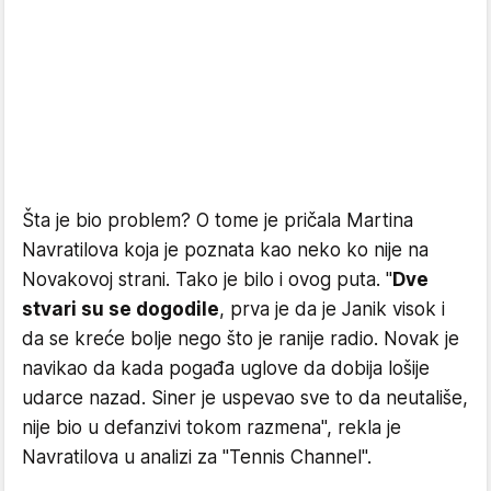
Šta je bio problem? O tome je pričala Martina
Navratilova koja je poznata kao neko ko nije na
Novakovoj strani. Tako je bilo i ovog puta. "
Dve
stvari su se dogodile
, prva je da je Janik visok i
da se kreće bolje nego što je ranije radio. Novak je
navikao da kada pogađa uglove da dobija lošije
udarce nazad. Siner je uspevao sve to da neutališe,
nije bio u defanzivi tokom razmena", rekla je
Navratilova u analizi za "Tennis Channel".