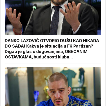
DANKO LAZOVIĆ OTVORIO DUŠU KAO NIKADA
DO SADA! Kakva je situacija u FK Partizan?
Digao je glas o dugovanjima, OBEĆANIM
OSTAVKAMA, budućnosti kluba...