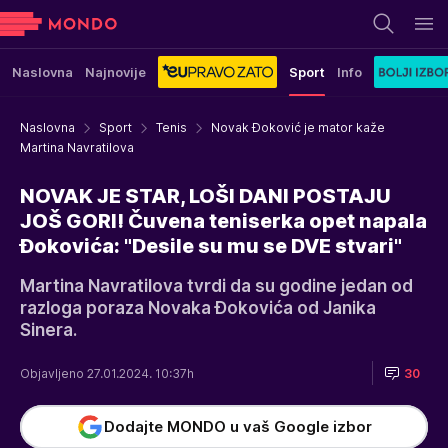
Naslovna
Najnovije
Sport
Info
Naslovna
Sport
Tenis
Novak Đoković je mator kaže
Martina Navratilova
NOVAK JE STAR, LOŠI DANI POSTAJU
JOŠ GORI! Čuvena teniserka opet napala
Đokovića: "Desile su mu se DVE stvari"
Martina Navratilova tvrdi da su godine jedan od
razloga poraza Novaka Đokovića od Janika
Sinera.
Objavljeno 27.01.2024. 10:37h
30
Dodajte MONDO u vaš Google izbor