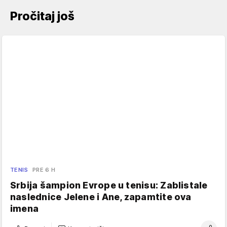
Pročitaj još
TENIS
PRE 6 H
Srbija šampion Evrope u tenisu: Zablistale
naslednice Jelene i Ane, zapamtite ova
imena