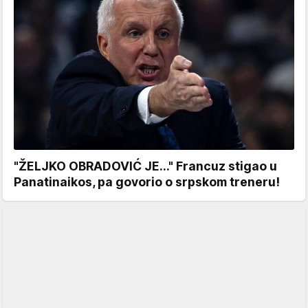
"ŽELJKO OBRADOVIĆ JE..." Francuz stigao u
Panatinaikos, pa govorio o srpskom treneru!