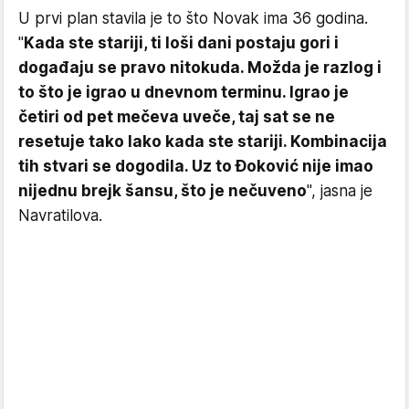
U prvi plan stavila je to što Novak ima 36 godina.
"
Kada ste stariji, ti loši dani postaju gori i
događaju se pravo nitokuda. Možda je razlog i
to što je igrao u dnevnom terminu. Igrao je
četiri od pet mečeva uveče, taj sat se ne
resetuje tako lako kada ste stariji. Kombinacija
tih stvari se dogodila. Uz to Đoković nije imao
nijednu brejk šansu, što je nečuveno
", jasna je
Navratilova.