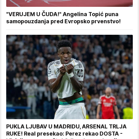
"VERUJEM U ČUDA!" Angelina Topić puna
samopouzdanja pred Evropsko prvenstvo!
PUKLA LJUBAV U MADRIDU, ARSENAL TRLJA
RUKE! Real presekao: Perez rekao DOSTA -