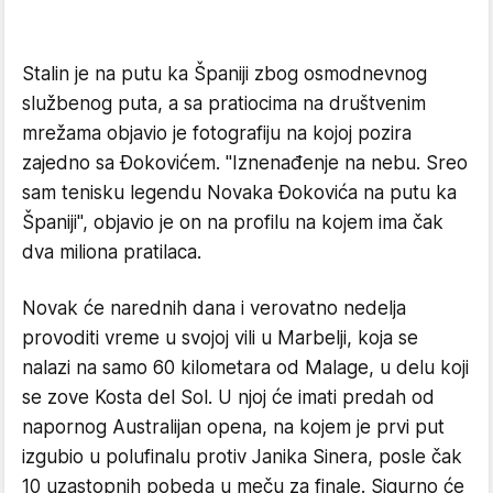
Stalin je na putu ka Španiji zbog osmodnevnog
službenog puta, a sa pratiocima na društvenim
mrežama objavio je fotografiju na kojoj pozira
zajedno sa Đokovićem. "Iznenađenje na nebu. Sreo
sam tenisku legendu Novaka Đokovića na putu ka
Španiji", objavio je on na profilu na kojem ima čak
dva miliona pratilaca.
Novak će narednih dana i verovatno nedelja
provoditi vreme u svojoj vili u Marbelji, koja se
nalazi na samo 60 kilometara od Malage, u delu koji
se zove Kosta del Sol. U njoj će imati predah od
napornog Australijan opena, na kojem je prvi put
izgubio u polufinalu protiv Janika Sinera, posle čak
10 uzastopnih pobeda u meču za finale. Sigurno će