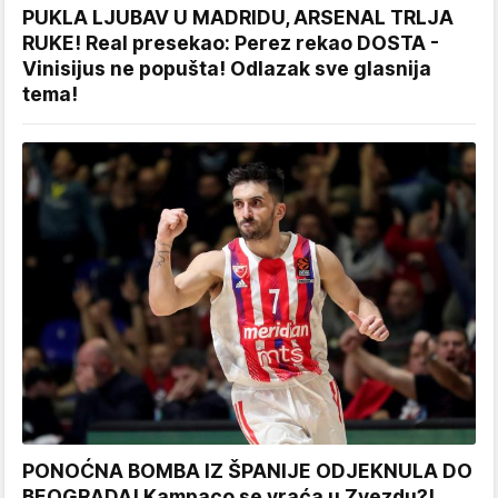
PUKLA LJUBAV U MADRIDU, ARSENAL TRLJA
RUKE! Real presekao: Perez rekao DOSTA -
Vinisijus ne popušta! Odlazak sve glasnija
tema!
PONOĆNA BOMBA IZ ŠPANIJE ODJEKNULA DO
BEOGRADA! Kampaco se vraća u Zvezdu?!