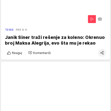
TENIS
PRE 6 H
Janik Siner traži rešenje za koleno: Okrenuo
broj Maksa Alegrija, evo šta mu je rekao
Reaguj
Komentariši