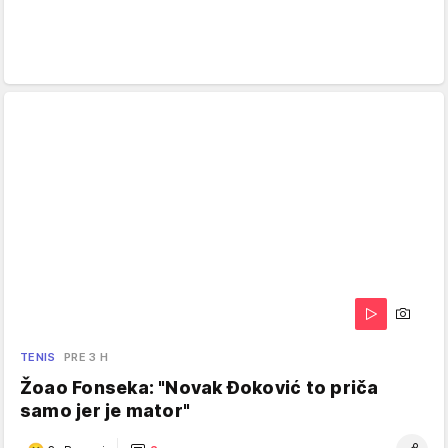
TENIS
PRE 3 H
Žoao Fonseka: "Novak Đoković to priča
samo jer je mator"