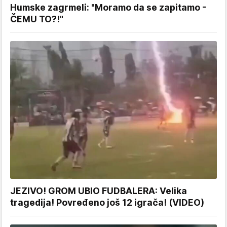
Humske zagrmeli: "Moramo da se zapitamo -
ČEMU TO?!"
JEZIVO! GROM UBIO FUDBALERA: Velika
tragedija! Povređeno još 12 igrača! (VIDEO)