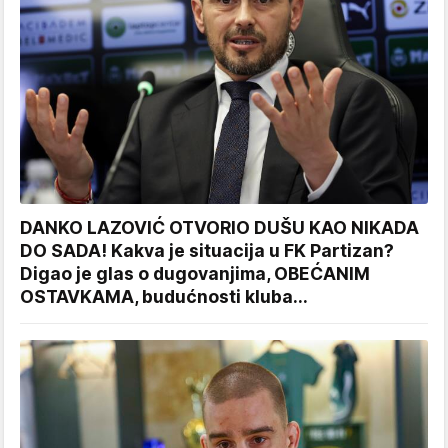
DANKO LAZOVIĆ OTVORIO DUŠU KAO NIKADA
DO SADA! Kakva je situacija u FK Partizan?
Digao je glas o dugovanjima, OBEĆANIM
OSTAVKAMA, budućnosti kluba...