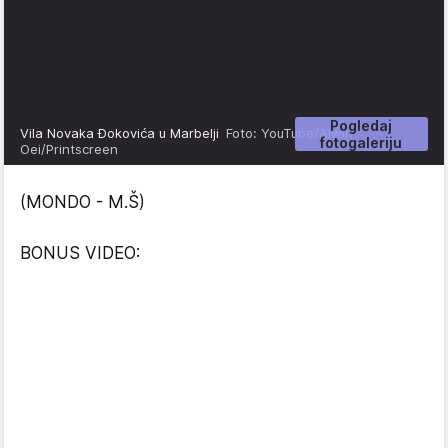
Pogledaj
Vila Novaka Đokovića u Marbelji
Foto: YouTube/Alwin
fotogaleriju
Oei/Printscreen
(MONDO - M.Š)
BONUS VIDEO: