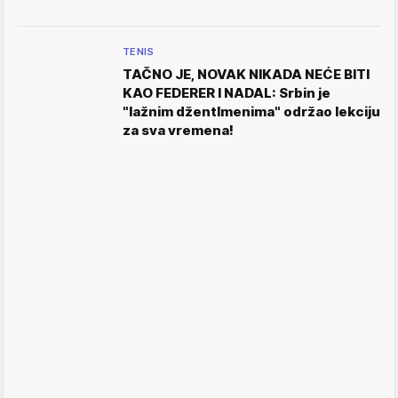
TENIS
TAČNO JE, NOVAK NIKADA NEĆE BITI
KAO FEDERER I NADAL: Srbin je
"lažnim džentlmenima" održao lekciju
za sva vremena!