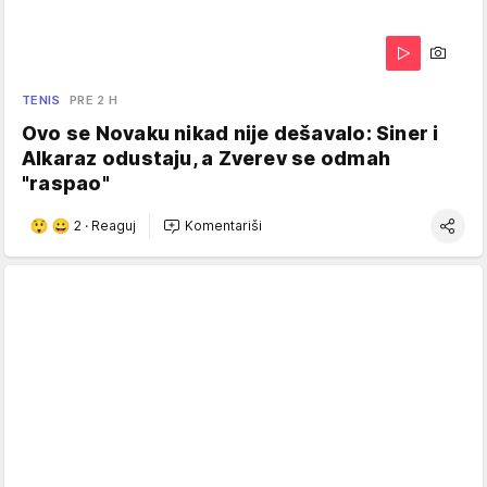
TENIS
PRE 2 H
Ovo se Novaku nikad nije dešavalo: Siner i
Alkaraz odustaju, a Zverev se odmah
"raspao"
2
·
Reaguj
Komentariši