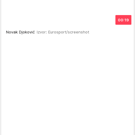
00:19
Novak Djoković
Izvor: Eurosport/screenshot