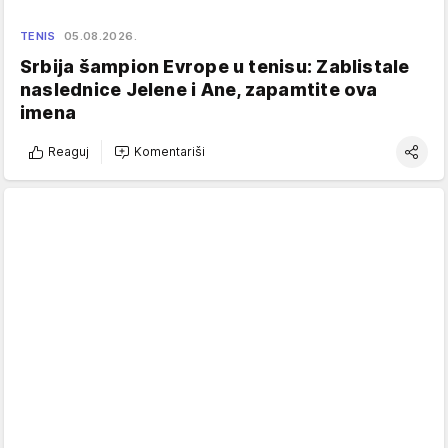
TENIS
05.08.2026.
Srbija šampion Evrope u tenisu: Zablistale
naslednice Jelene i Ane, zapamtite ova
imena
Reaguj
Komentariši