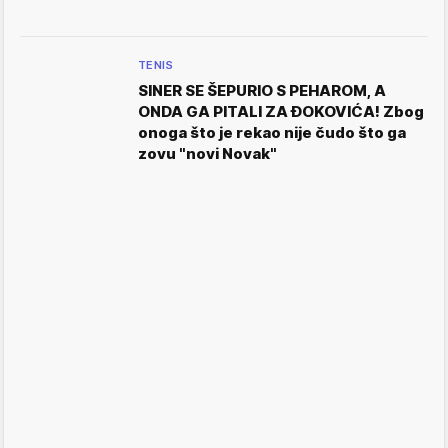
TENIS
SINER SE ŠEPURIO S PEHAROM, A
ONDA GA PITALI ZA ĐOKOVIĆA! Zbog
onoga što je rekao nije čudo što ga
zovu "novi Novak"