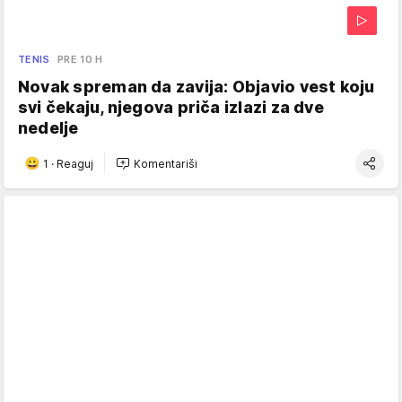
TENIS
PRE 10 H
Novak spreman da zavija: Objavio vest koju
svi čekaju, njegova priča izlazi za dve
nedelje
1
·
Reaguj
Komentariši