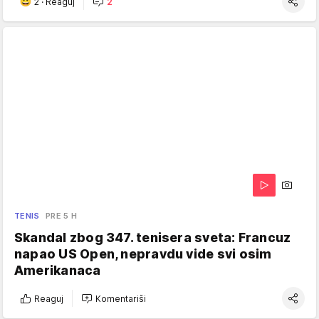
2
·
Reaguj
2
TENIS
PRE 5 H
Skandal zbog 347. tenisera sveta: Francuz
napao US Open, nepravdu vide svi osim
Amerikanaca
Reaguj
Komentariši