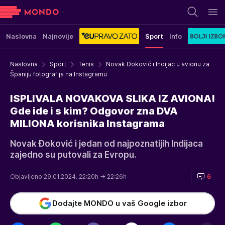
Naslovna
Najnovije
Sport
Info
Naslovna
Sport
Tenis
Novak Đoković i Indijac u avionu za
Španiju fotografija na Instagramu
ISPLIVALA NOVAKOVA SLIKA IZ AVIONA!
Gde ide i s kim? Odgovor zna DVA
MILIONA korisnika Instagrama
Novak Đoković i jedan od najpoznatijih Indijaca
zajedno su putovali za Evropu.
Objavljeno 29.01.2024. 22:20h
→ 22:26h
6
Dodajte MONDO u vaš Google izbor