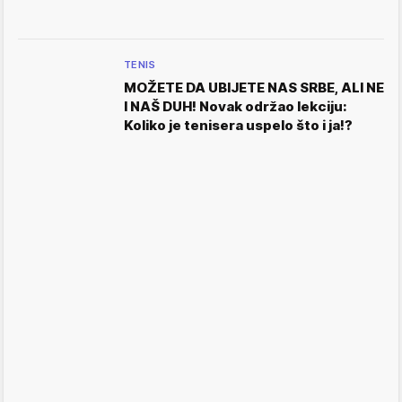
TENIS
MOŽETE DA UBIJETE NAS SRBE, ALI NE
I NAŠ DUH! Novak održao lekciju:
Koliko je tenisera uspelo što i ja!?