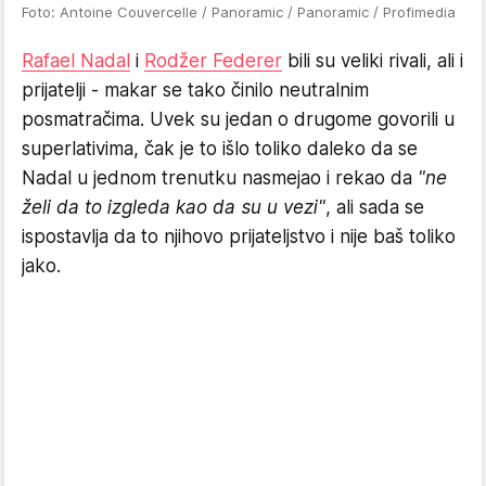
Foto: Antoine Couvercelle / Panoramic / Panoramic / Profimedia
Rafael Nadal
i
Rodžer Federer
bili su veliki rivali, ali i
prijatelji - makar se tako činilo neutralnim
posmatračima. Uvek su jedan o drugome govorili u
superlativima, čak je to išlo toliko daleko da se
Nadal u jednom trenutku nasmejao i rekao da
"ne
želi da to izgleda kao da su u vezi"
, ali sada se
ispostavlja da to njihovo prijateljstvo i nije baš toliko
jako.