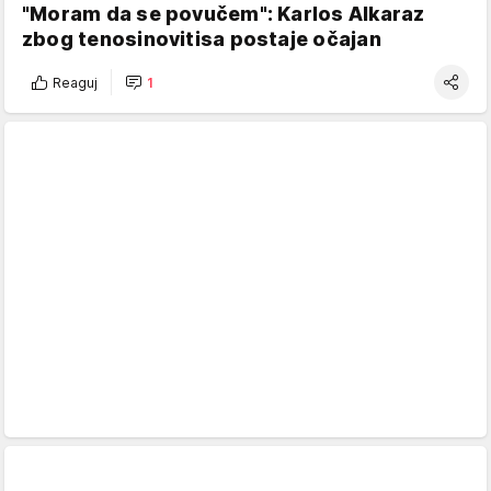
"Moram da se povučem": Karlos Alkaraz
zbog tenosinovitisa postaje očajan
Reaguj
1