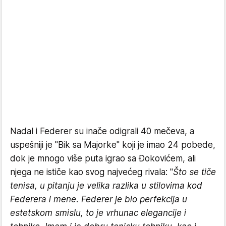
Nadal i Federer su inače odigrali 40 mečeva, a
uspešniji je "Bik sa Majorke" koji je imao 24 pobede,
dok je mnogo više puta igrao sa Đokovićem, ali
njega ne ističe kao svog najvećeg rivala: "
Što se tiče
tenisa, u pitanju je velika razlika u stilovima kod
Federera i mene. Federer je bio perfekcija u
estetskom smislu, to je vrhunac elegancije i