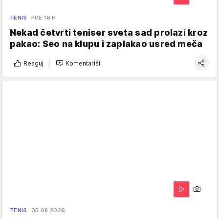
TENIS
PRE 16 H
Nekad četvrti teniser sveta sad prolazi kroz
pakao: Seo na klupu i zaplakao usred meča
Reaguj
Komentariši
TENIS
05.08.2026.