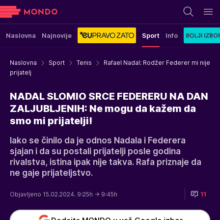
Naslovna
Najnovije
Sport
Info
Naslovna
Sport
Tenis
Rafael Nadal: Rodžer Federer mi nije
prijatelj
NADAL SLOMIO SRCE FEDERERU NA DAN
ZALJUBLJENIH: Ne mogu da kažem da
smo mi prijatelji!
Iako se činilo da je odnos Nadala i Federera
sjajan i da su postali prijatelji posle godina
rivalstva, istina ipak nije takva. Rafa priznaje da
ne gaje prijateljstvo.
Objavljeno 15.02.2024. 9:25h
→ 9:45h
11