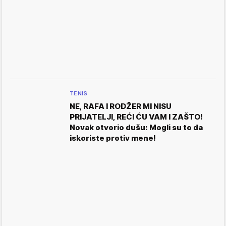
TENIS
NE, RAFA I RODŽER MI NISU
PRIJATELJI, REĆI ĆU VAM I ZAŠTO!
Novak otvorio dušu: Mogli su to da
iskoriste protiv mene!