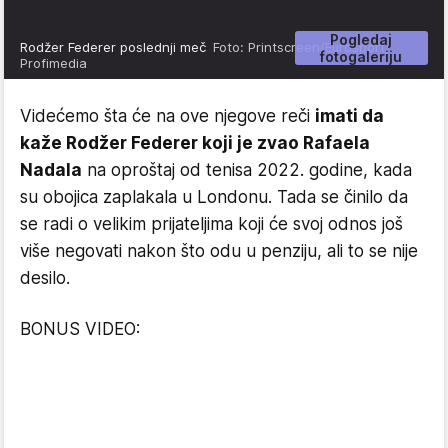
Pogledaj
Rodžer Federer poslednji meč
Foto: Printscreen/Eurosport,
fotogaleriju
Profimedia
Videćemo šta će na ove njegove reči
imati da
kaže Rodžer Federer koji je zvao Rafaela
Nadala
na oproštaj od tenisa 2022. godine, kada
su obojica zaplakala u Londonu. Tada se činilo da
se radi o velikim prijateljima koji će svoj odnos još
više negovati nakon što odu u penziju, ali to se nije
desilo.
BONUS VIDEO: