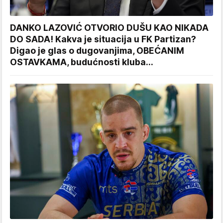
DANKO LAZOVIĆ OTVORIO DUŠU KAO NIKADA
DO SADA! Kakva je situacija u FK Partizan?
Digao je glas o dugovanjima, OBEĆANIM
OSTAVKAMA, budućnosti kluba...