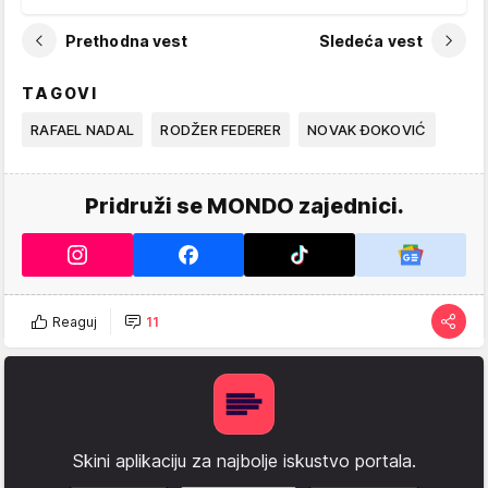
Prethodna vest
Sledeća vest
TAGOVI
RAFAEL NADAL
RODŽER FEDERER
NOVAK ĐOKOVIĆ
Pridruži se MONDO zajednici.
Reaguj
11
Skini aplikaciju za najbolje iskustvo portala.