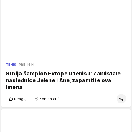
TENIS
PRE 14 H
Srbija šampion Evrope u tenisu: Zablistale
naslednice Jelene i Ane, zapamtite ova
imena
Reaguj
Komentariši