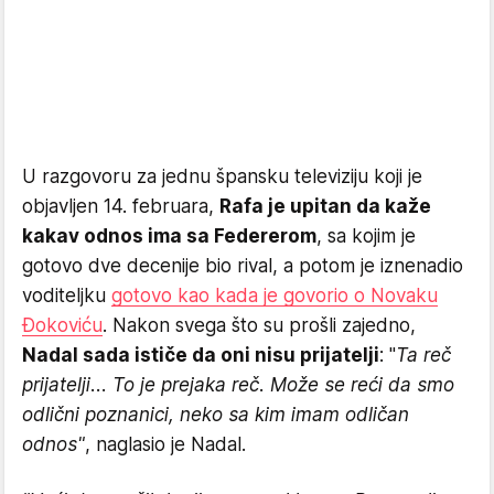
U razgovoru za jednu špansku televiziju koji je
objavljen 14. februara,
Rafa je upitan da kaže
kakav odnos ima sa Federerom
, sa kojim je
gotovo dve decenije bio rival, a potom je iznenadio
voditeljku
gotovo kao kada je govorio o Novaku
Đokoviću
. Nakon svega što su prošli zajedno,
Nadal sada ističe da oni nisu prijatelji
: "
Ta reč
prijatelji... To je prejaka reč. Može se reći da smo
odlični poznanici, neko sa kim imam odličan
odnos"
, naglasio je Nadal.