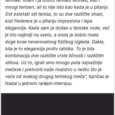
tehnike. Imam i ja dobru tenisku tehniku, kao i
mnogi teniseri, ali to nije isto kao kada je u pitanju
čist estetski stil tenisa, to su dve različite stvari,
kod Federera je u pitanju impresivna i lepa
elegancija. Kada sam ja došao u teniske vode, već
je bio najbolji na svetu, a onda je dobio rivala
duge kose neverovatnog fizičkog izgleda. Dakle,
bila je to elegancija protiv ratnika. To je bila
kombinacija dve različite vrste ličnosti i različitih
stilova. Uz to, igrali smo mnogo puta najvažnije
mečeve i pretvorili naše rivalstvo u nešto što je
veće od svakog drugog teniskog meča",
ispričao je
Nadal u jednom ranijem intervjuu.