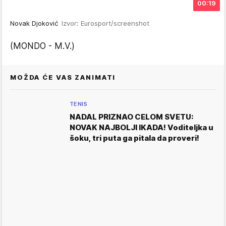
00:19
Novak Djoković
Izvor: Eurosport/screenshot
(MONDO - M.V.)
MOŽDA ĆE VAS ZANIMATI
TENIS
NADAL PRIZNAO CELOM SVETU:
NOVAK NAJBOLJI IKADA! Voditeljka u
šoku, tri puta ga pitala da proveri!