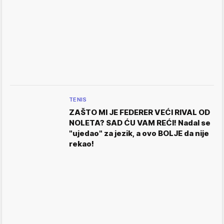
TENIS
ZAŠTO MI JE FEDERER VEĆI RIVAL OD
NOLETA? SAD ĆU VAM REĆI! Nadal se
"ujedao" za jezik, a ovo BOLJE da nije
rekao!