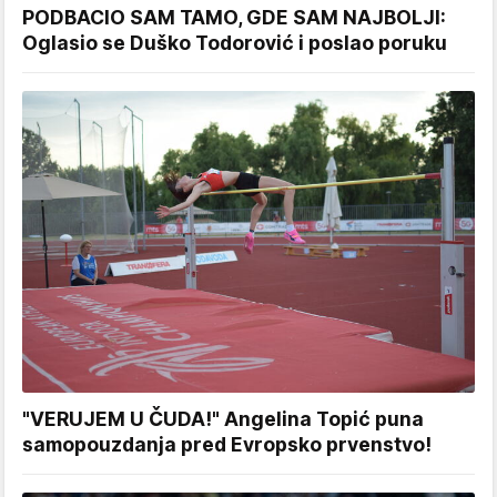
PODBACIO SAM TAMO, GDE SAM NAJBOLJI:
Oglasio se Duško Todorović i poslao poruku
"VERUJEM U ČUDA!" Angelina Topić puna
samopouzdanja pred Evropsko prvenstvo!