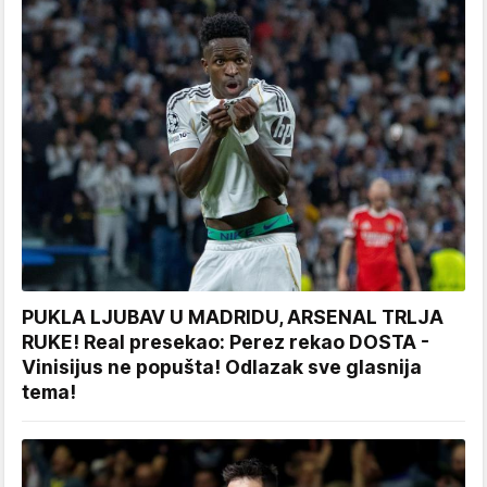
PUKLA LJUBAV U MADRIDU, ARSENAL TRLJA
RUKE! Real presekao: Perez rekao DOSTA -
Vinisijus ne popušta! Odlazak sve glasnija
tema!