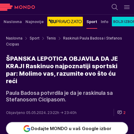
Naslovna
Najnovije
Sport
Info
Naslovna
Sport
Tenis
Raskinuli Paula Badosa i Stefanos
Cicipas
ŠPANSKA LEPOTICA OBJAVILA DA JE
KRAJ! Raskinuo najpoznatiji sportski
par: Molimo vas, razumite ovo što ću
reći
Paula Badosa potvrdila je da je raskinula sa
Stefanosom Cicipasom.
Objavljeno 05.05.2024. 23:22h
→ 23:40h
2
Dodajte MONDO u vaš Google izbor