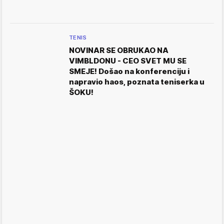
TENIS
NOVINAR SE OBRUKAO NA
VIMBLDONU - CEO SVET MU SE
SMEJE! Došao na konferenciju i
napravio haos, poznata teniserka u
ŠOKU!