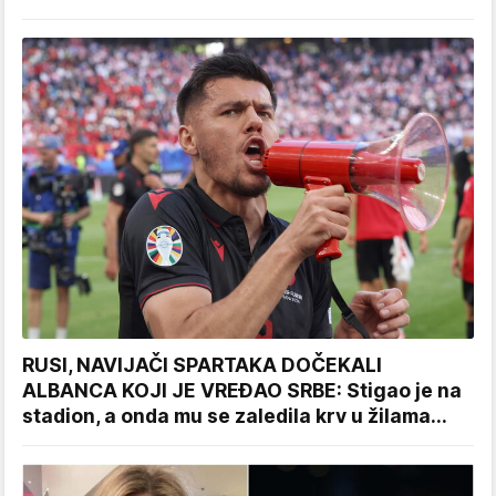
RUSI, NAVIJAČI SPARTAKA DOČEKALI
ALBANCA KOJI JE VREĐAO SRBE: Stigao je na
stadion, a onda mu se zaledila krv u žilama...