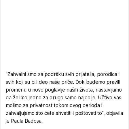
"Zahvalni smo za podršku svih prijatelja, porodica i
svih koji su bili deo naše priče. Dok budemo pravili
promenu u novo poglavlje naših života, nastavljamo
da želimo jedno za drugo samo najbolje. Učtivo vas
molimo za privatnost tokom ovog perioda i
zahvaljujemo što ćete shvatiti i poštovati to", objavila
je Paula Badosa.