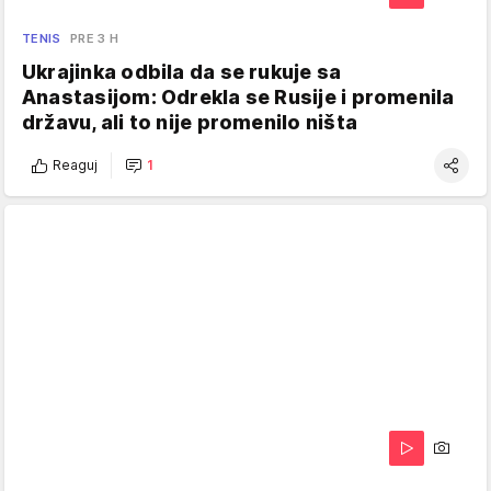
TENIS
PRE 3 H
Ukrajinka odbila da se rukuje sa
Anastasijom: Odrekla se Rusije i promenila
državu, ali to nije promenilo ništa
Reaguj
1