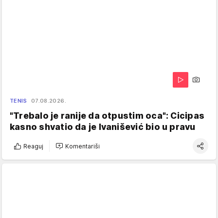
TENIS
07.08.2026.
"Trebalo je ranije da otpustim oca": Cicipas
kasno shvatio da je Ivanišević bio u pravu
Reaguj
Komentariši