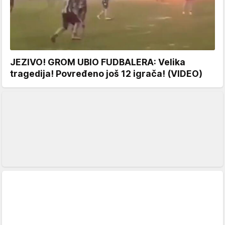
JEZIVO! GROM UBIO FUDBALERA: Velika
tragedija! Povređeno još 12 igrača! (VIDEO)