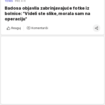
TENIS
PRE 4 H
Badosa objavila zabrinjavajuće fotke iz
bolnice: "Videli ste slike, morala sam na
operaciju"
Reaguj
Komentariši