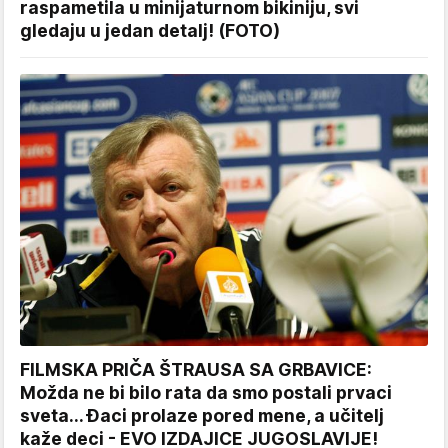
raspametila u minijaturnom bikiniju, svi
gledaju u jedan detalj! (FOTO)
FILMSKA PRIČA ŠTRAUSA SA GRBAVICE:
Možda ne bi bilo rata da smo postali prvaci
sveta... Đaci prolaze pored mene, a učitelj
kaže deci - EVO IZDAJICE JUGOSLAVIJE!