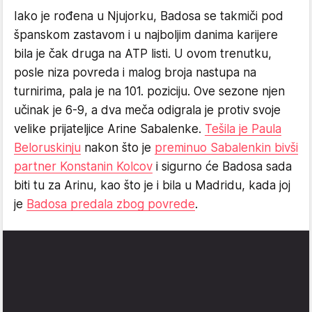
Iako je rođena u Njujorku, Badosa se takmiči pod
španskom zastavom i u najboljim danima karijere
bila je čak druga na ATP listi. U ovom trenutku,
posle niza povreda i malog broja nastupa na
turnirima, pala je na 101. poziciju. Ove sezone njen
učinak je 6-9, a dva meča odigrala je protiv svoje
velike prijateljice Arine Sabalenke.
Tešila je Paula
Beloruskinju
nakon što je
preminuo Sabalenkin bivši
partner Konstanin Kolcov
i sigurno će Badosa sada
biti tu za Arinu, kao što je i bila u Madridu, kada joj
je
Badosa predala zbog povrede
.