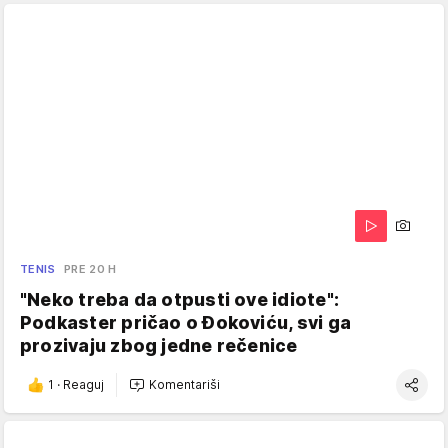
TENIS
PRE 20 H
"Neko treba da otpusti ove idiote":
Podkaster pričao o Đokoviću, svi ga
prozivaju zbog jedne rečenice
1
·
Reaguj
Komentariši