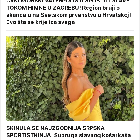
CRNOGORSKI VATERPOLISTI SPUSTILI GLAVE
TOKOM HIMNE U ZAGREBU! Region bruji o
skandalu na Svetskom prvenstvu u Hrvatskoj!
Evo šta se krije iza svega
SKINULA SE NAJZGODNIJA SRPSKA
SPORTISTKINJA! Supruga slavnog košarkaša