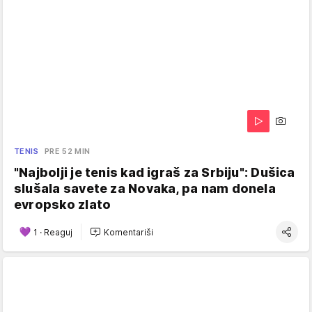
TENIS
PRE 52 MIN
"Najbolji je tenis kad igraš za Srbiju": Dušica
slušala savete za Novaka, pa nam donela
evropsko zlato
1
·
Reaguj
Komentariši