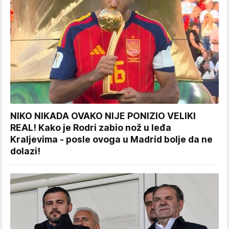
NIKO NIKADA OVAKO NIJE PONIZIO VELIKI
REAL! Kako je Rodri zabio nož u leđa
Kraljevima - posle ovoga u Madrid bolje da ne
dolazi!