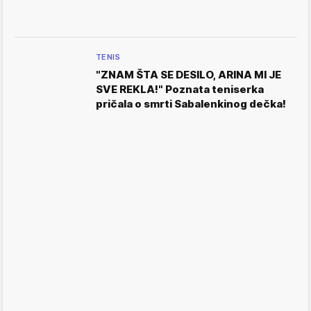
TENIS
"ZNAM ŠTA SE DESILO, ARINA MI JE
SVE REKLA!" Poznata teniserka
pričala o smrti Sabalenkinog dečka!