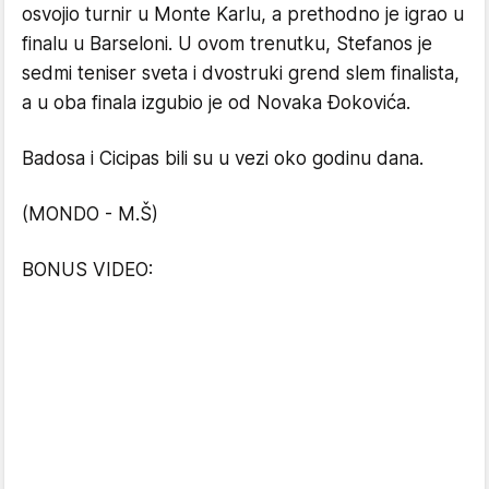
osvojio turnir u Monte Karlu, a prethodno je igrao u
finalu u Barseloni. U ovom trenutku, Stefanos je
sedmi teniser sveta i dvostruki grend slem finalista,
a u oba finala izgubio je od Novaka Đokovića.
Badosa i Cicipas bili su u vezi oko godinu dana.
(MONDO - M.Š)
BONUS VIDEO: