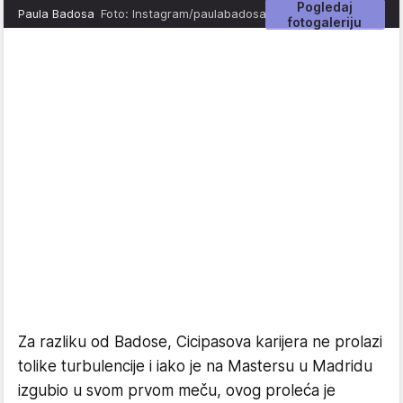
Pogledaj
Paula Badosa
Foto: Instagram/paulabadosa
fotogaleriju
Za razliku od Badose, Cicipasova karijera ne prolazi
tolike turbulencije i iako je na Mastersu u Madridu
izgubio u svom prvom meču, ovog proleća je