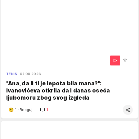
TENIS
07.08.2026.
"Ana, da li ti je lepota bila mana?":
Ivanovićeva otkrila da i danas oseća
ljubomoru zbog svog izgleda
1
·
Reaguj
1