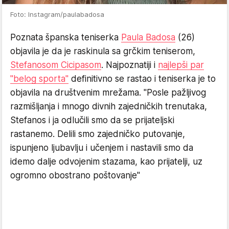
Foto: Instagram/paulabadosa
Poznata španska teniserka
Paula Badosa
(26)
objavila je da je raskinula sa grčkim teniserom,
Stefanosom Cicipasom
. Najpoznatiji i
najlepši par
"belog sporta"
definitivno se rastao i teniserka je to
objavila na društvenim mrežama. "Posle pažljivog
razmišljanja i mnogo divnih zajedničkih trenutaka,
Stefanos i ja odlučili smo da se prijateljski
rastanemo. Delili smo zajedničko putovanje,
ispunjeno ljubavlju i učenjem i nastavili smo da
idemo dalje odvojenim stazama, kao prijatelji, uz
ogromno obostrano poštovanje"