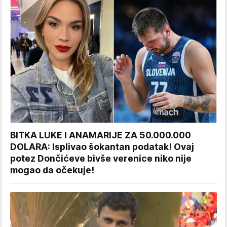
BITKA LUKE I ANAMARIJE ZA 50.000.000
DOLARA: Isplivao šokantan podatak! Ovaj
potez Dončićeve bivše verenice niko nije
mogao da očekuje!