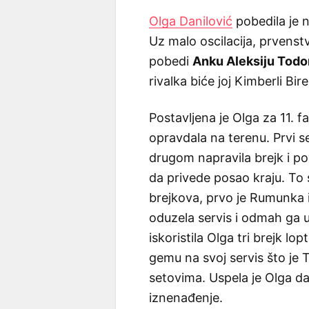
Olga Danilović
pobedila je n
Uz malo oscilacija, prvenst
pobedi
Anku Aleksiju Todo
rivalka biće joj Kimberli Birel
Postavljena je Olga za 11. fa
opravdala na terenu. Prvi set
drugom napravila brejk i po
da privede posao kraju. To se
brejkova, prvo je Rumunka iz
oduzela servis i odmah ga 
iskoristila Olga tri brejk l
gemu na svoj servis što je To
setovima. Uspela je Olga da
iznenađenje.