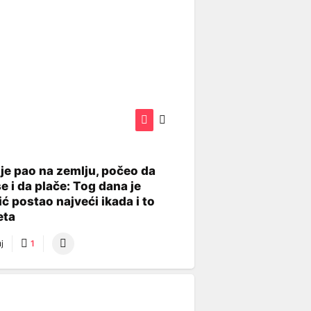
je pao na zemlju, počeo da
se i da plače: Tog dana je
ć postao najveći ikada i to
eta
j
1