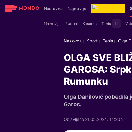
Naslovna
Najnovije
Najnovije
Fudbal
Košarka
Tenis
Vat
Sensa
Stvar ukusa
Yumama
Naslovna
Sport
Tenis
Olga Da
OLGA SVE BL
GAROSA: Srpkin
Rumunku
Olga Danilović pobedila j
Garos.
Objavljeno 21.05.2024. 14:20h