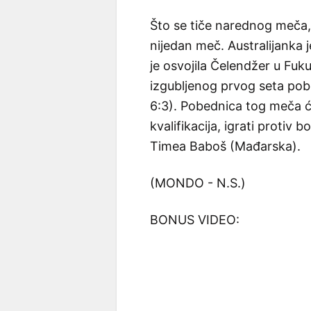
Što se tiče narednog meča, 
nijedan meč. Australijanka j
je osvojila Čelendžer u Fuk
izgubljenog prvog seta pobe
6:3). Pobednica tog meča ć
kvalifikacija, igrati protiv 
Timea Baboš (Mađarska).
(MONDO - N.S.)
BONUS VIDEO: