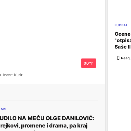
FUDBAL
Ocene 
"otpis
Saše I
Reagu
00:11
du
Izvor: Kurir
ENIS
UDILO NA MEČU OLGE DANILOVIĆ:
rejkovi, promene i drama, pa kraj