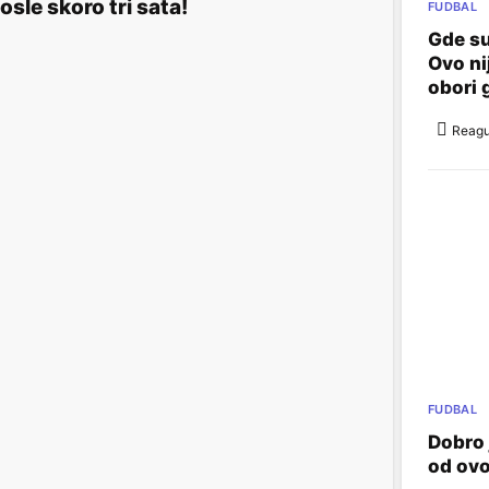
osle skoro tri sata!
FUDBAL
Gde su
Ovo ni
obori 
Reagu
FUDBAL
Dobro 
od ov