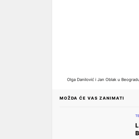
Olga Danilović i Jan Oblak u Beogra
MOŽDA ĆE VAS ZANIMATI
T
L
B