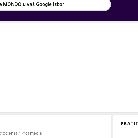
e MONDO u vaš Google izbor
PRATI
otodienst / Profimedia