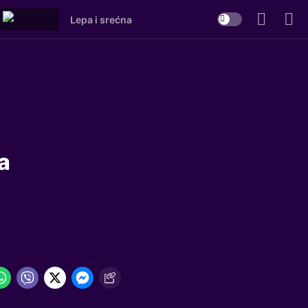
Lepa i srećna
a