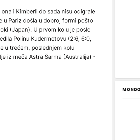
ona i Kimberli do sada nisu odigrale
e u Pariz došla u dobroj formi pošto
uoki (Japan). U prvom kolu je posle
dila Polinu Kudermetovu (2:6, 6:0,
e u trećem, poslednjem kolu
bolje iz meča Astra Šarma (Australija) -
MONDO