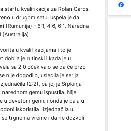
a startu kvalifikacija za Rolan Garos.
veno u drugom setu, uspela je da
ni
(Rumunija) - 6:1, 4:6, 6:1. Naredna
 (Australija).
vorita u kvalifikacijama i to je
 dobila je rutinski i kada je u
vela sa 2:0 očekivalo se da će brzo
 nije dogodilo, usledila je serija
jednačila (2:2), pa joj je Srpkinja
u narednom gemu ispustila. Nije
opte u devetom gemu i onda je pala u
doni iskoristila i izjednačila u
 se trgne na vreme i da ne dozvoli