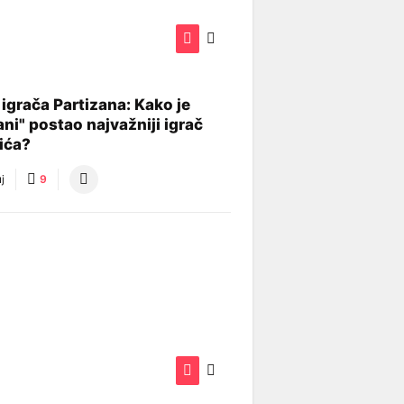
igrača Partizana: Kako je
ani" postao najvažniji igrač
lića?
j
9