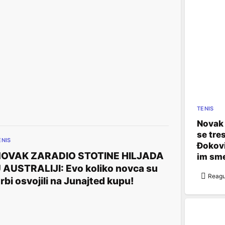
TENIS
Novak 
se tre
ENIS
Đokovi
OVAK ZARADIO STOTINE HILJADA
im sm
 AUSTRALIJI: Evo koliko novca su
Reagu
rbi osvojili na Junajted kupu!