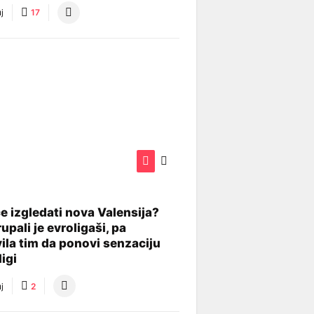
j
17
e izgledati nova Valensija?
upali je evroligaši, pa
ila tim da ponovi senzaciju
igi
j
2