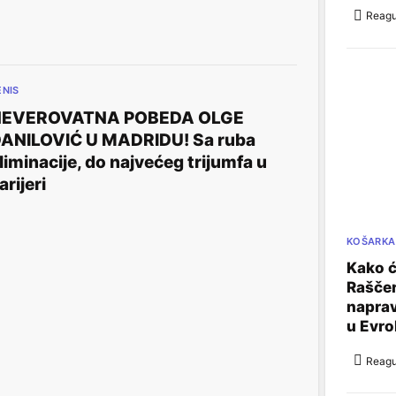
Reagu
ENIS
NEVEROVATNA POBEDA OLGE
ANILOVIĆ U MADRIDU! Sa ruba
liminacije, do najvećeg trijumfa u
arijeri
KOŠARKA
Kako ć
Raščer
naprav
u Evrol
Reagu