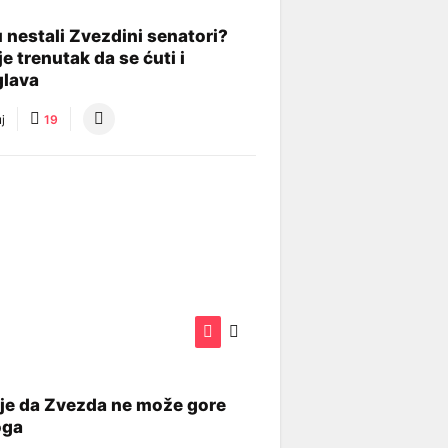
 nestali Zvezdini senatori?
je trenutak da se ćuti i
glava
j
19
je da Zvezda ne može gore
oga