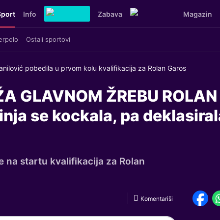
Sport
Info
Zabava
Magazin
erpolo
Ostali sportovi
nilović pobedila u prvom kolu kvalifikacija za Rolan Garos
IŽA GLAVNOM ŽREBU ROLAN
ja se kockala, pa deklasiral
e na startu kvalifikacija za Rolan
Komentariši