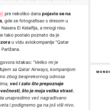
ić
pre nekoliko dana
pojavio se na
a
, gde se fotografisao s dresom u
Nasera El Kelaifija, a mnogi nisu
je tako postalo poznato da je
nzora
u vidu aviokompanije "Qatar
 Parižana.
govora istakao:
"Veliko mi je
ađujem sa Qatar Airways, kompanijom
MOND
samo zbog besprekornog odnosa
nima,
već i zato što prepoznaje
večnosti, što je moja velika strast.
da unapredimo već nagrađivano
veta i podignemo ga na još viši nivo.