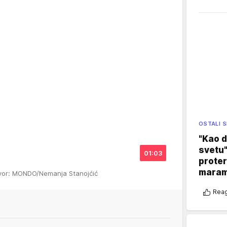
OSTALI 
"Kao d
svetu"
01:03
proter
maram
vor: MONDO/Nemanja Stanojćić
Reag