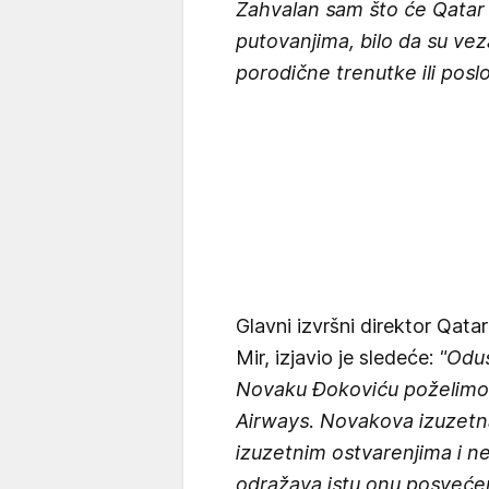
Zahvalan sam što će Qatar 
putovanjima, bilo da su vez
porodične trenutke ili pos
Glavni izvršni direktor Qat
Mir, izjavio je sledeće:
"Oduš
Novaku Đokoviću poželimo 
Airways. Novakova izuzetna
izuzetnim ostvarenjima i 
odražava istu onu posvećen