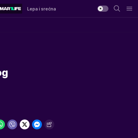
Lepa i srećna
og