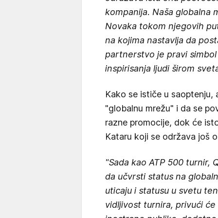
kompanija. Naša globalna 
Novaka tokom njegovih put
na kojima nastavlja da pos
partnerstvo je pravi simbol 
inspirisanja ljudi širom svet
Kako se ističe u saoptenju, 
"globalnu mrežu" i da se p
razne promocije, dok će isto
Kataru koji se održava još 
"Sada kao ATP 500 turnir,
da učvrsti status na global
uticaju i statusu u svetu te
vidljivost turnira, privući 