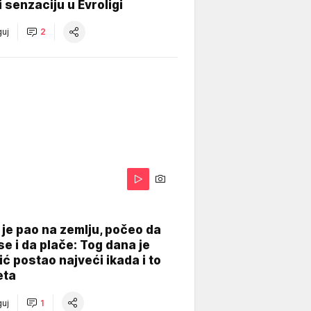
 senzaciju u Evroligi
uj
2
je pao na zemlju, počeo da
se i da plače: Tog dana je
ć postao najveći ikada i to
eta
uj
1