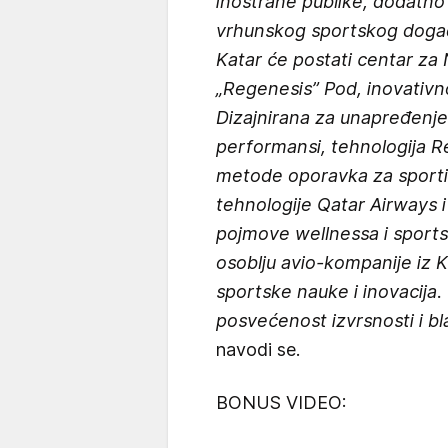
inostrane publike, dodatno
vrhunskog sportskog događ
Katar će postati centar za
„Regenesis” Pod, inovativn
Dizajnirana za unapređenje 
performansi, tehnologija 
metode oporavka za sporti
tehnologije Qatar Airways 
pojmove wellnessa i sports
osoblju avio-kompanije iz K
sportske nauke i inovacija.
posvećenost izvrsnosti i bl
navodi se.
BONUS VIDEO: