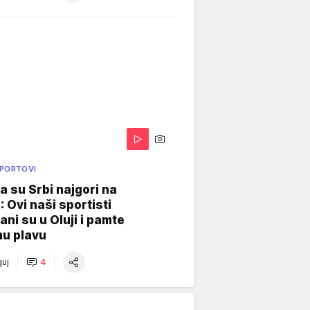
SPORTOVI
a su Srbi najgori na
: Ovi naši sportisti
ani su u Oluji i pamte
u plavu
uj
4