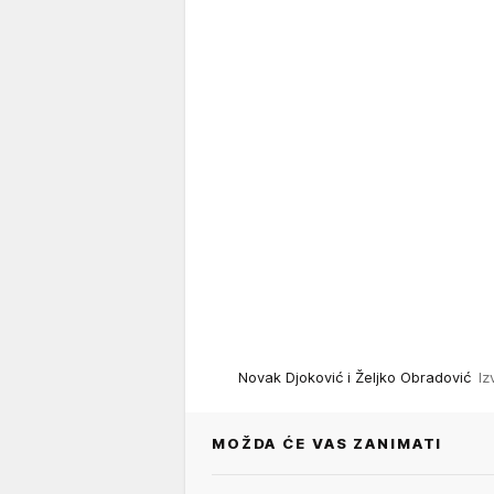
Novak Djoković i Željko Obradović
Iz
MOŽDA ĆE VAS ZANIMATI