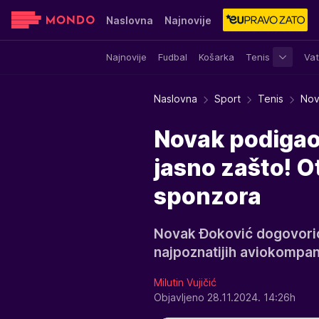
Naslovna
Najnovije
Najnovije
Fudbal
Košarka
Tenis
Vat
Sensa
Stvar ukusa
Yumama
Naslovna
Sport
Tenis
Nov
Novak podigao 
jasno zašto! O
sponzora
Novak Đoković dogovorio
najpoznatijih aviokompani
Milutin Vujičić
Objavljeno 28.11.2024. 14:26h