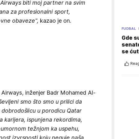
Airways biti moj partner na svim
ana za profesionalni sport,
lovne obaveze",
kazao je on.
FUDBAL
Gde su
senato
se ćut
Reag
ar Airways, inženjer Badr Mohamed Al-
evljeni smo što smo u prilici da
dobrodošlicu u porodicu Qatar
 karijera, ispunjena rekordima,
neumornom težnjom ka uspehu,
ost izvrsnosti koju neguje naša