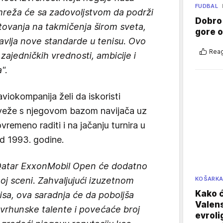
FUDBAL
mreža će sa zadovoljstvom da podrži
Dobro
ovanja na takmičenja širom sveta,
gore 
tavlja nove standarde u tenisu. Ovo
Reag
zajedničkih vrednosti, ambicije i
a".
aviokompanija želi da iskoristi
oveže s njegovom bazom navijača uz
vremeno raditi i na jačanju turnira u
od 1993. godine.
 Qatar ExxonMobil Open će dodatno
KOŠARK
noj sceni. Zahvaljujući izuzetnom
Kako ć
nisa, ova saradnja će da poboljša
Valens
će vrhunske talente i povećaće broj
evroli