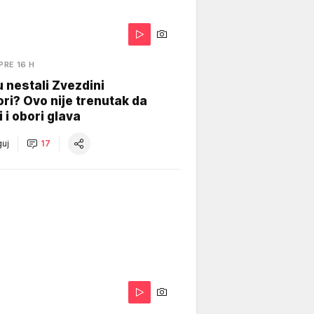
PRE 16 H
 nestali Zvezdini
ri? Ovo nije trenutak da
i i obori glava
uj
17