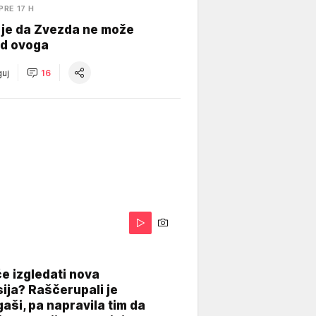
PRE 17 H
 je da Zvezda ne može
od ovoga
uj
16
A
e izgledati nova
ija? Raščerupali je
gaši, pa napravila tim da