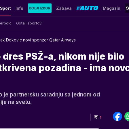
Sport
Info
Zabava
Magazin
erpolo
Ostali sportovi
ak Đoković novi sponzor Qatar Airways
dres PSŽ-a, nikom nije bilo
tkrivena pozadina - ima nov
 je partnersku saradnju sa jednom od
ja na svetu.
1