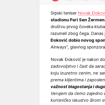
Srpski teniser
Novak Đokov
stadionu Pari Sen Žermen
društvu prvog čoveka kluba 
razumeli zbog čega. Danas 
Đoković dobio novog spo
Airways", glavnog sponzora
Novak Đoković je nakon do
zadovoljstvo i čast da sar
koju izuzetno cenim, ne 
prema klijentima i zaposle
važnost blagostanja i dugo
Verujem da ćemo zajedno 
korisničko iskustvo širom s