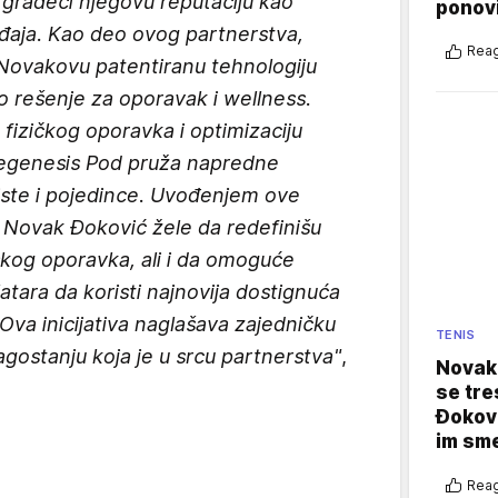
 gradeći njegovu reputaciju kao
ponovi
aja. Kao deo ovog partnerstva,
Reag
 Novakovu patentiranu tehnologiju
o rešenje za oporavak i wellness.
fizičkog oporavka i optimizaciju
Regenesis Pod pruža napredne
ste i pojedince. Uvođenjem ove
i Novak Đoković žele da redefinišu
kog oporavka, ali i da omoguće
atara da koristi najnovija dostignuća
 Ova inicijativa naglašava zajedničku
TENIS
agostanju koja je u srcu partnerstva"
,
Novak 
se tre
Đokovi
im sm
Reag