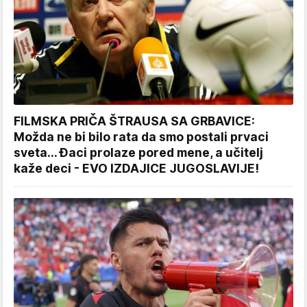
FILMSKA PRIČA ŠTRAUSA SA GRBAVICE:
Možda ne bi bilo rata da smo postali prvaci
sveta... Đaci prolaze pored mene, a učitelj
kaže deci - EVO IZDAJICE JUGOSLAVIJE!