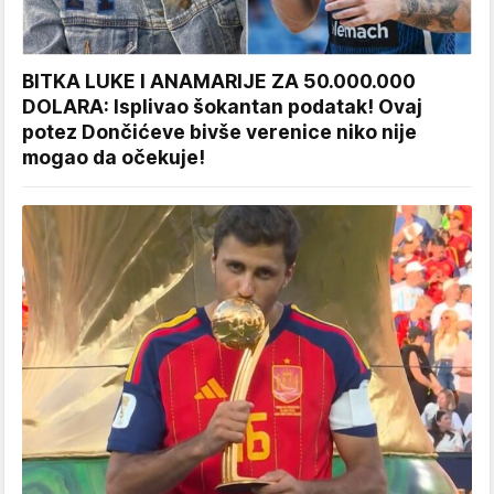
BITKA LUKE I ANAMARIJE ZA 50.000.000
DOLARA: Isplivao šokantan podatak! Ovaj
potez Dončićeve bivše verenice niko nije
mogao da očekuje!