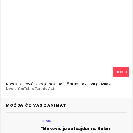
00:30
Novak Đoković: Ovo je neki naš, čim ima ovakvu glavudžu
Izvor: YouTube/Tennis Actu
MOŽDA ĆE VAS ZANIMATI
TENIS
"Đoković je autsajder na Rolan