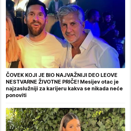
ČOVEK KOJI JE BIO NAJVAŽNIJI DEO LEOVE
NESTVARNE ŽIVOTNE PRIČE! Mesijev otac je
najzaslužniji za karijeru kakva se nikada neće
ponoviti