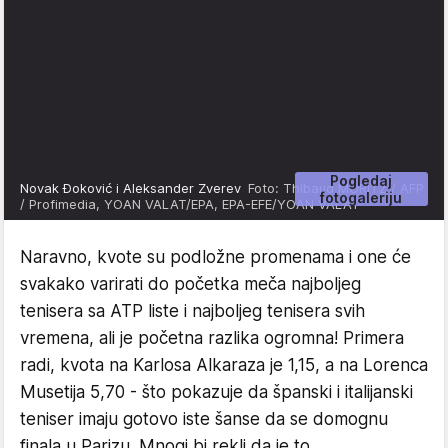
Pogledaj
Novak Đoković i Aleksander Zverev
Foto: Thibaud MORITZ / AFP
fotogaleriju
/ Profimedia, YOAN VALAT/EPA, EPA-EFE/YOAN VALAT
Naravno, kvote su podložne promenama i one će
svakako varirati do početka meča najboljeg
tenisera sa ATP liste i najboljeg tenisera svih
vremena, ali je početna razlika ogromna! Primera
radi, kvota na Karlosa Alkaraza je 1,15, a na Lorenca
Musetija 5,70 - što pokazuje da španski i italijanski
teniser imaju gotovo iste šanse da se domognu
finala u Parizu. Mnogi bi rekli da je to