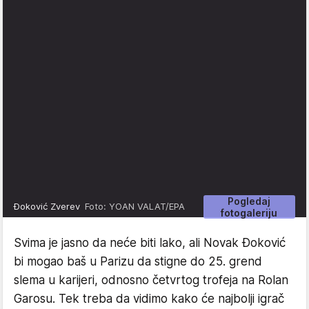
Pogledaj
Đoković Zverev
Foto: YOAN VALAT/EPA
fotogaleriju
Svima je jasno da neće biti lako, ali Novak Đoković
bi mogao baš u Parizu da stigne do 25. grend
slema u karijeri, odnosno četvrtog trofeja na Rolan
Garosu. Tek treba da vidimo kako će najbolji igrač