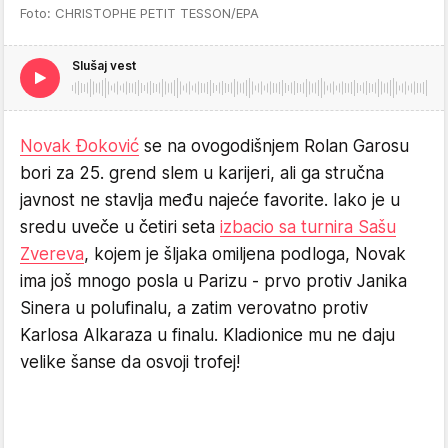
Foto: CHRISTOPHE PETIT TESSON/EPA
Slušaj vest
Novak Đoković
se na ovogodišnjem Rolan Garosu
bori za 25. grend slem u karijeri, ali ga stručna
javnost ne stavlja među najeće favorite. Iako je u
sredu uveče u četiri seta
izbacio sa turnira Sašu
Zvereva
, kojem je šljaka omiljena podloga, Novak
ima još mnogo posla u Parizu - prvo protiv Janika
Sinera u polufinalu, a zatim verovatno protiv
Karlosa Alkaraza u finalu. Kladionice mu ne daju
velike šanse da osvoji trofej!