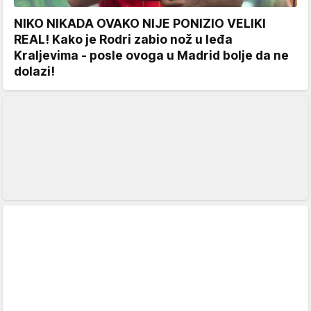
NIKO NIKADA OVAKO NIJE PONIZIO VELIKI
REAL! Kako je Rodri zabio nož u leđa
Kraljevima - posle ovoga u Madrid bolje da ne
dolazi!