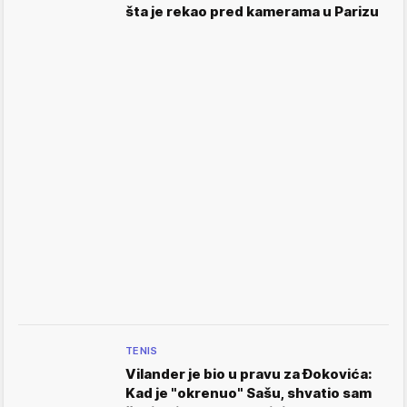
šta je rekao pred kamerama u Parizu
TENIS
Vilander je bio u pravu za Đokovića:
Kad je "okrenuo" Sašu, shvatio sam