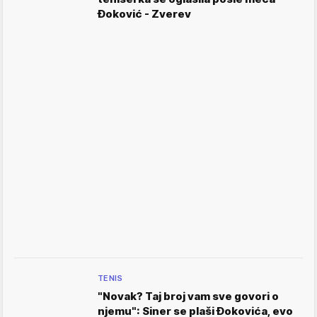
Đoković - Zverev
TENIS
"Novak? Taj broj vam sve govori o
njemu": Siner se plaši Đokovića, evo