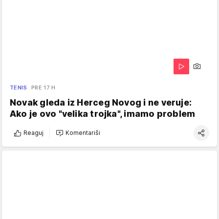
TENIS
PRE 17 H
Novak gleda iz Herceg Novog i ne veruje:
Ako je ovo "velika trojka", imamo problem
Reaguj
Komentariši