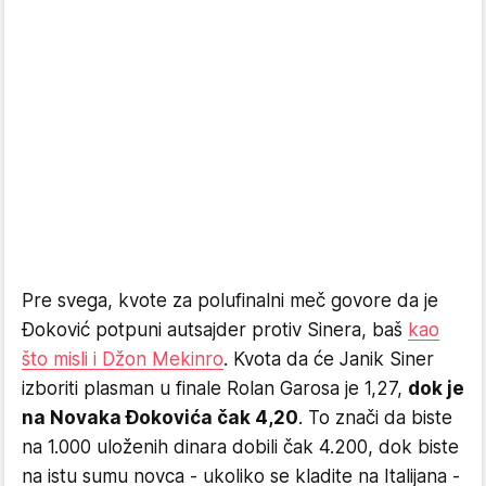
Pre svega, kvote za polufinalni meč govore da je
Đoković potpuni autsajder protiv Sinera, baš
kao
što misli i Džon Mekinro
. Kvota da će Janik Siner
izboriti plasman u finale Rolan Garosa je 1,27,
dok je
na Novaka Đokovića čak 4,20
. To znači da biste
na 1.000 uloženih dinara dobili čak 4.200, dok biste
na istu sumu novca - ukoliko se kladite na Italijana -