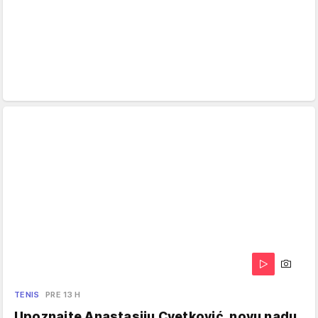
TENIS
PRE 13 H
Upoznajte Anastasiju Cvetković, novu nadu