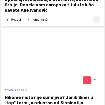
Srbije: Donela nam evropsku titulu i sluša
savete Ane Ivanović
Reaguj
Komentariši
TENIS
PRE 16 H
Nikome ništa nije sumnjivo? Janik Siner u
"top" formi, a odustao od Sinsinatija