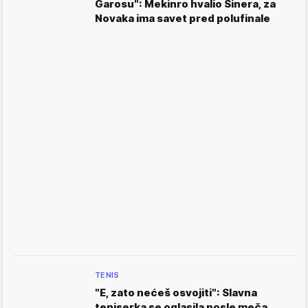
Garosu": Mekinro hvalio Sinera, za
Novaka ima savet pred polufinale
TENIS
"E, zato nećeš osvojiti": Slavna
teniserka se oglasila posle meča