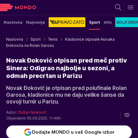
Naslovna
Najnovije
Sport
Info
Naslovna
Sport
Tenis
Kladionice otpisale Novaka
Đokovića na Rolan Garosu
Novak Đoković otpisan pred meč protiv
Sinera: Odigrao najbolje u sezoni, a
odmah precrtan u Parizu
Novak Đoković je otpisan pred polufinale Rolan
Garosa, kladionice mu ne daju velike šanse da
osvoji turnir u Parizu.
Autor:
Dušan Ninković
Objavljeno 05.06.2025. 11:49h
Dodajte MONDO u vaš Google izbor