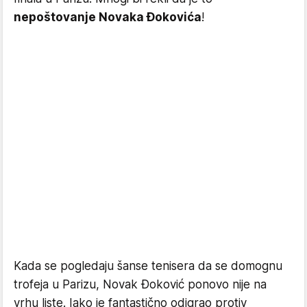
nepoštovanje Novaka Đokovića
!
Kada se pogledaju šanse tenisera da se domognu
trofeja u Parizu, Novak Đoković ponovo nije na
vrhu liste. Iako je fantastično odigrao protiv