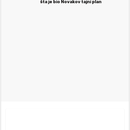
šta je bio Novakov tajni plan