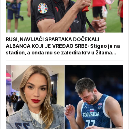
RUSI, NAVIJAČI SPARTAKA DOČEKALI
ALBANCA KOJI JE VREĐAO SRBE: Stigao je na
stadion, a onda mu se zaledila krv u žilama...