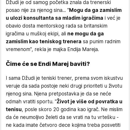
Džudi je od samog početka znala da trenerski
posao nije za njenog sina... "
Mogu da ga zamislim
u ulozi konsultanta sa mladim igračima
i već je
obavio dosta mentorskog rada sa britanskim
igračima u muškoj ekipi, ali
ne mogu da ga
zamislim kao teniskog trenera
sa punim radnim
vremenom", rekla je majka Endija Mareja.
Čime će se Endi Marej baviti?
I sama Džudi je teniski trener, prema svom iskustvu
veruje da sada postoje neki drugi prioriteti u životu
njenog sina. Njena pretpostavka je da se neće
odmah vratiti sportu. "
Život je više od povratka u
tenisu
, posle skoro 20 godina kao igrač. Ne mislim
da će neumoljivo želeti da se vrati na tu vrtešku -
ne kada imate četvoro dece kojima treba posvetiti