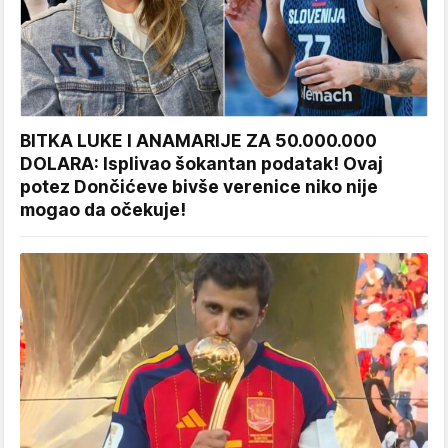
BITKA LUKE I ANAMARIJE ZA 50.000.000
DOLARA: Isplivao šokantan podatak! Ovaj
potez Dončićeve bivše verenice niko nije
mogao da očekuje!