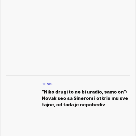
TENIS
"Niko drugi to ne bi uradio, samo on":
Novak seo sa Sinerom i otkrio mu sve
tajne, od tada je nepobediv