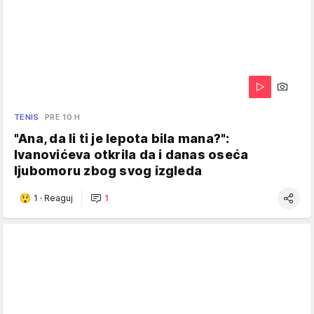
TENIS
PRE 10 H
"Ana, da li ti je lepota bila mana?":
Ivanovićeva otkrila da i danas oseća
ljubomoru zbog svog izgleda
1
·
Reaguj
1