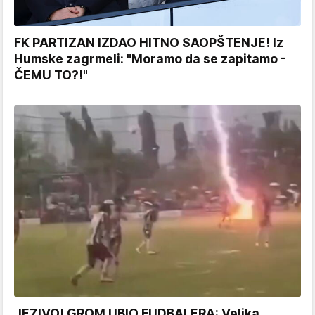
FK PARTIZAN IZDAO HITNO SAOPŠTENJE! Iz
Humske zagrmeli: "Moramo da se zapitamo -
ČEMU TO?!"
JEZIVO! GROM UBIO FUDBALERA: Velika