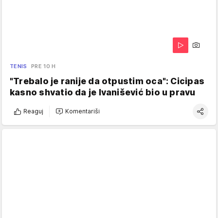
TENIS
PRE 10 H
"Trebalo je ranije da otpustim oca": Cicipas
kasno shvatio da je Ivanišević bio u pravu
Reaguj
Komentariši