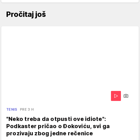
Pročitaj još
TENIS
PRE 3 H
"Neko treba da otpusti ove idiote":
Podkaster pričao o Đokoviću, svi ga
prozivaju zbog jedne rečenice