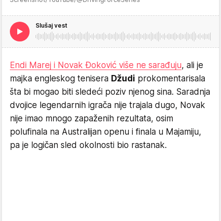
Slušaj vest
Endi Marej i Novak Đoković više ne sarađuju
, ali je
majka engleskog tenisera
Džudi
prokomentarisala
šta bi mogao biti sledeći poziv njenog sina. Saradnja
dvojice legendarnih igrača nije trajala dugo, Novak
nije imao mnogo zapaženih rezultata, osim
polufinala na Australijan openu i finala u Majamiju,
pa je logičan sled okolnosti bio rastanak.