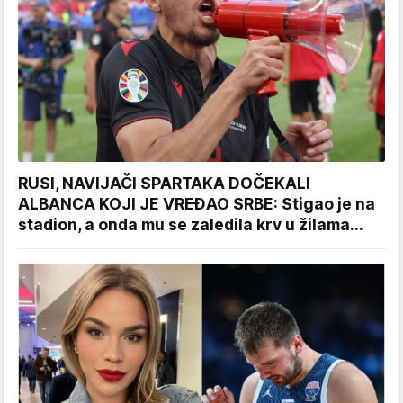
RUSI, NAVIJAČI SPARTAKA DOČEKALI
ALBANCA KOJI JE VREĐAO SRBE: Stigao je na
stadion, a onda mu se zaledila krv u žilama...