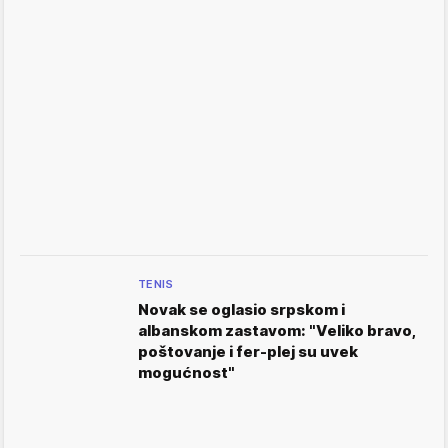
TENIS
Novak se oglasio srpskom i
albanskom zastavom: "Veliko bravo,
poštovanje i fer-plej su uvek
mogućnost"