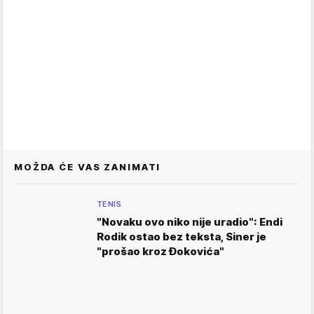
MOŽDA ĆE VAS ZANIMATI
TENIS
"Novaku ovo niko nije uradio": Endi
Rodik ostao bez teksta, Siner je
"prošao kroz Đokovića"