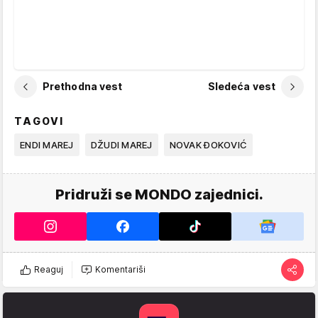
Prethodna vest
Sledeća vest
TAGOVI
ENDI MAREJ
DŽUDI MAREJ
NOVAK ĐOKOVIĆ
Pridruži se MONDO zajednici.
Reaguj
Komentariši