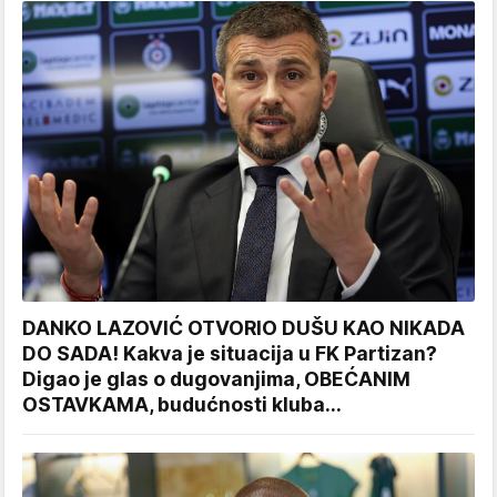
DANKO LAZOVIĆ OTVORIO DUŠU KAO NIKADA
DO SADA! Kakva je situacija u FK Partizan?
Digao je glas o dugovanjima, OBEĆANIM
OSTAVKAMA, budućnosti kluba...