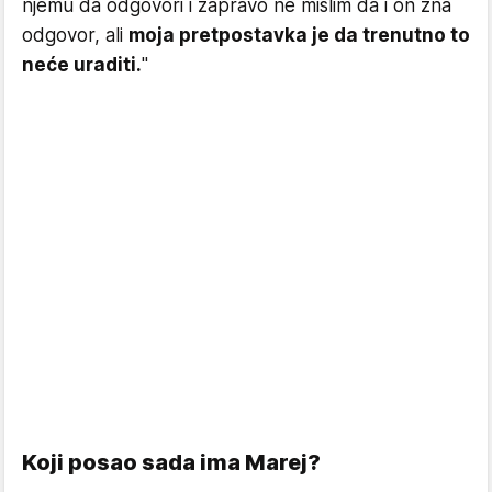
njemu da odgovori i zapravo ne mislim da i on zna
odgovor, ali
moja pretpostavka je da trenutno to
neće uraditi.
"
Koji posao sada ima Marej?