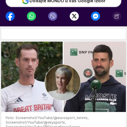
Dodajte MONDO u vaš Google izbor
Foto: Screenshot/YouTube/@eurosport_tennis,
Screenshot/YouTube/@skysports,
Screenshot/YouTube/@DrivingForceSeries