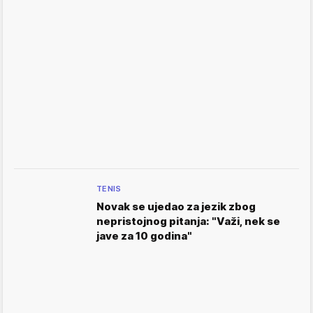
TENIS
Novak se ujedao za jezik zbog
nepristojnog pitanja: "Važi, nek se
jave za 10 godina"