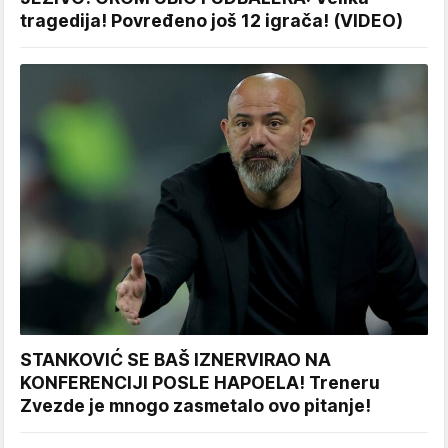
tragedija! Povređeno još 12 igrača! (VIDEO)
STANKOVIĆ SE BAŠ IZNERVIRAO NA
KONFERENCIJI POSLE HAPOELA! Treneru
Zvezde je mnogo zasmetalo ovo pitanje!