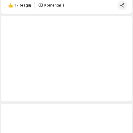
1
·
Reaguj
Komentariši