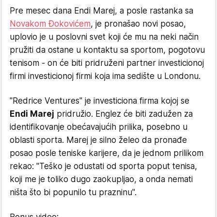
Pre mesec dana Endi Marej, a posle rastanka sa
Novakom Đokovićem
, je pronašao novi posao,
uplovio je u poslovni svet koji će mu na neki način
pružiti da ostane u kontaktu sa sportom, pogotovu
tenisom - on će biti pridruženi partner investicionoj
firmi investicionoj firmi koja ima sedište u Londonu.
"Redrice Ventures" je investiciona firma kojoj se
Endi Marej
pridružio. Englez će biti zadužen za
identifikovanje obećavajućih prilika, posebno u
oblasti sporta. Marej je silno želeo da pronađe
posao posle teniske karijere, da je jednom prilikom
rekao: "Teško je odustati od sporta poput tenisa,
koji me je toliko dugo zaokupljao, a onda nemati
ništa što bi popunilo tu prazninu".