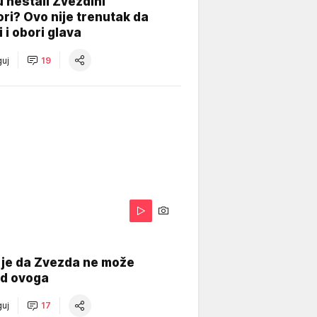
 nestali Zvezdini
ri? Ovo nije trenutak da
i i obori glava
uj
19
 je da Zvezda ne može
od ovoga
uj
17