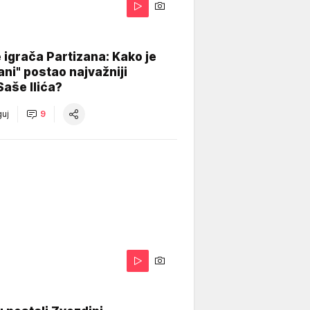
igrača Partizana: Kako je
ani" postao najvažniji
Saše Ilića?
uj
9