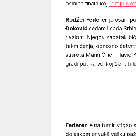
osmine finala koji
igraju Nov
Rodžer Federer
je osam pu
Đoković
sedam i sada Srbin 
rivalom. Njegov zadatak bić
takmičenja, odnosno četvrtfin
susreta Marin Čilić i Flavio
gradi put ka velikoj 25. titu
Federer
je na turnir stigao
dolaskom privukli veliku paž