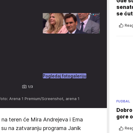
Gde su
senato
se ćut
Reag
Pogledaj fotogaleriju
1/3
Foto: Arena 1 Premium/Screenshot, arena 1
FUDBAL
Dobro
gore 
 na teren će Mira Andrejeva i Ema
 su na zatvaranju programa Janik
Reag