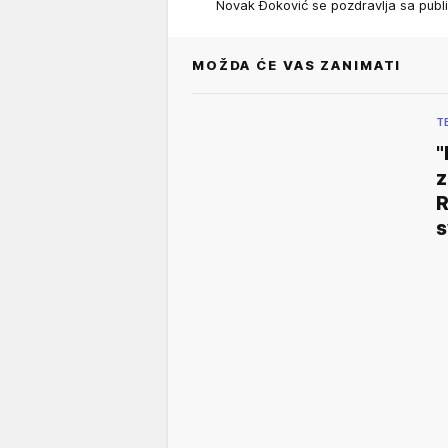
Novak Đoković se pozdravlja sa pub
MOŽDA ĆE VAS ZANIMATI
T
"
z
R
s