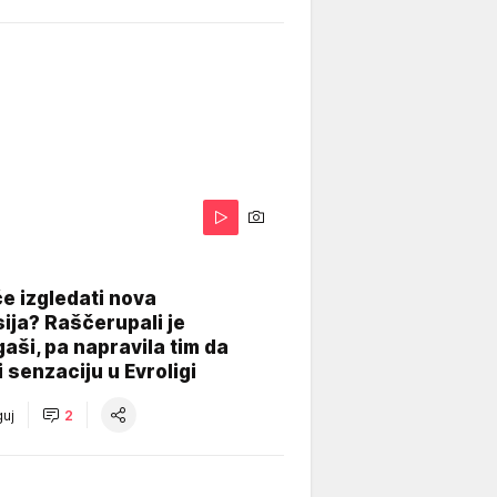
A
e izgledati nova
ija? Raščerupali je
gaši, pa napravila tim da
 senzaciju u Evroligi
uj
2