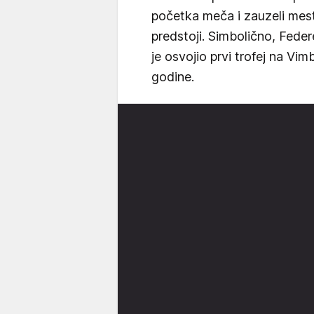
početka meča i zauzeli mesta
predstoji. Simbolično, Feder
je osvojio prvi trofej na Vim
godine.