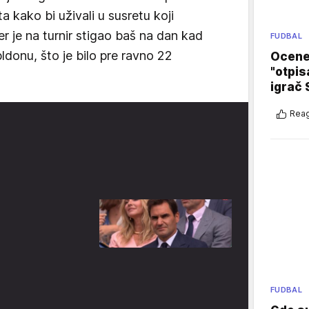
 kako bi uživali u susretu koji
er je na turnir stigao baš na dan kad
FUDBAL
bldonu, što je bilo pre ravno 22
Ocene 
"otpis
igrač 
Reag
FUDBAL