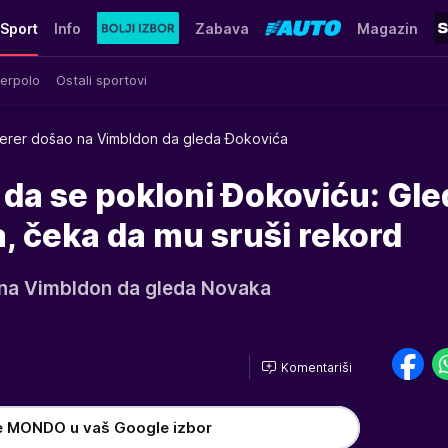
Sport
Info
Zabava
Magazin
erpolo
Ostali sportovi
erer došao na Vimbldon da gleda Đokovića
da se pokloni Đokoviću: Gle
, čeka da mu sruši rekord
 na Vimbldon da gleda Novaka
Komentariši
e MONDO u vaš Google izbor