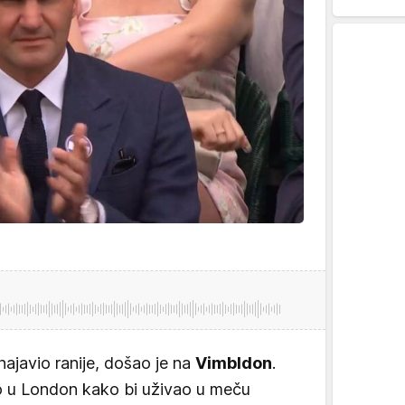
najavio ranije, došao je na
Vimbldon
.
ao u London kako bi uživao u meču