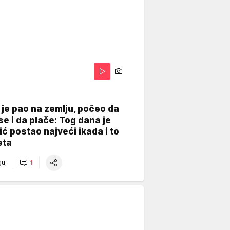
je pao na zemlju, počeo da
se i da plače: Tog dana je
ć postao najveći ikada i to
eta
uj
1