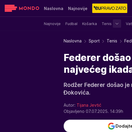
Naslovna
Najnovije
Najnovije
Fudbal
Košarka
Tenis
Vat
Sensa
Stvar ukusa
Yumama
Naslovna
Sport
Tenis
Fed
Federer došao 
najvećeg ikada
Rodžer Federer došao je
Đokovića.
Autor:
Tijana Jevtić
Objavljeno 07.07.2025. 14:39h
Dodajt