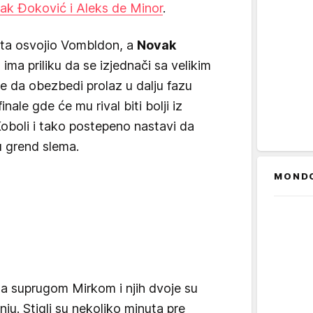
ak Đoković i Aleks de Minor
.
ta osvojio Vombldon, a
Novak
ima priliku da se izjednači sa velikim
e da obezbedi prolaz u dalju fazu
ale gde će mu rival biti bolji iz
 Koboli i tako postepeno nastavi da
lu grend slema.
MOND
 sa suprugom Mirkom i njih dvoje su
nju. Stigli su nekoliko minuta pre