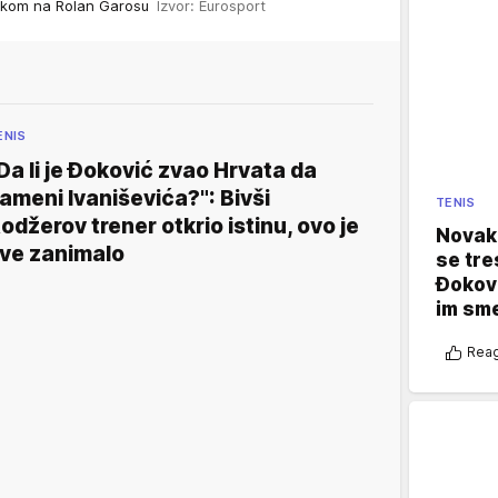
likom na Rolan Garosu
Izvor: Eurosport
ENIS
Da li je Đoković zvao Hrvata da
ameni Ivaniševića?": Bivši
TENIS
odžerov trener otkrio istinu, ovo je
Novak 
ve zanimalo
se tre
Đokovi
im sm
Reag