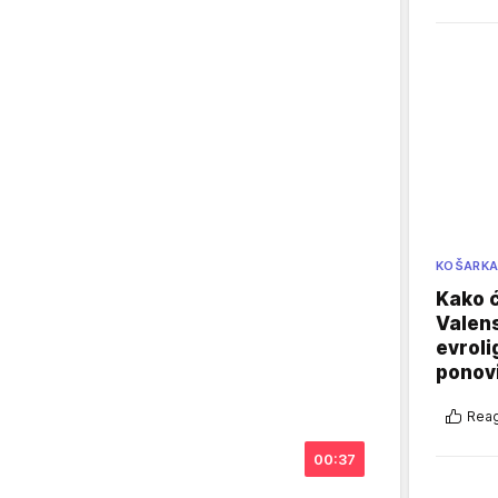
KOŠARK
Kako ć
Valens
evroli
ponovi
Reag
00:37