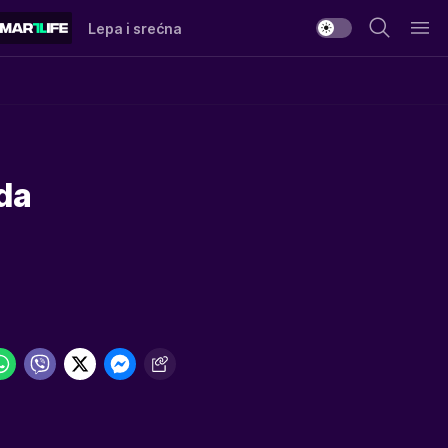
Lepa i srećna
da