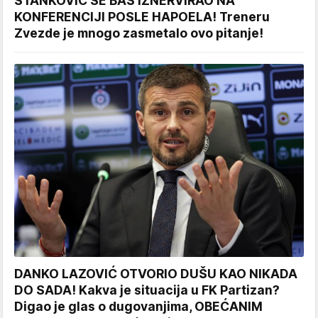
STANKOVIĆ SE BAŠ IZNERVIRAO NA
KONFERENCIJI POSLE HAPOELA! Treneru
Zvezde je mnogo zasmetalo ovo pitanje!
DANKO LAZOVIĆ OTVORIO DUŠU KAO NIKADA
DO SADA! Kakva je situacija u FK Partizan?
Digao je glas o dugovanjima, OBEĆANIM