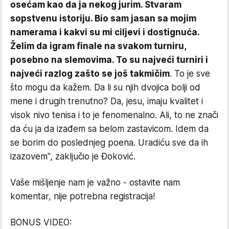
osećam kao da ja nekog jurim. Stvaram
sopstvenu istoriju. Bio sam jasan sa mojim
namerama i kakvi su mi ciljevi i dostignuća.
Želim da igram finale na svakom turniru,
posebno na slemovima. To su najveći turniri i
najveći razlog zašto se još takmičim
. To je sve
što mogu da kažem. Da li su njih dvojica bolji od
mene i drugih trenutno? Da, jesu, imaju kvalitet i
visok nivo tenisa i to je fenomenalno. Ali, to ne znači
da ću ja da izađem sa belom zastavicom. Idem da
se borim do poslednjeg poena. Uradiću sve da ih
izazovem", zaključio je Đoković.
Vaše mišljenje nam je važno - ostavite nam
komentar, nije potrebna registracija!
BONUS VIDEO: