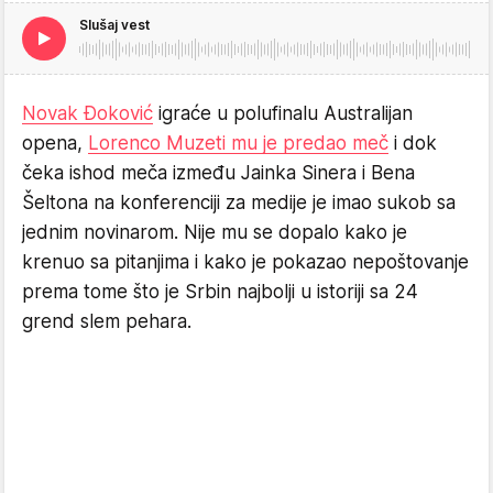
Slušaj vest
Novak Đoković
igraće u polufinalu Australijan
opena,
Lorenco Muzeti mu je predao meč
i dok
čeka ishod meča između Jainka Sinera i Bena
Šeltona na konferenciji za medije je imao sukob sa
jednim novinarom. Nije mu se dopalo kako je
krenuo sa pitanjima i kako je pokazao nepoštovanje
prema tome što je Srbin najbolji u istoriji sa 24
grend slem pehara.