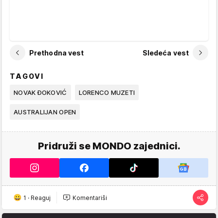
Prethodna vest
Sledeća vest
TAGOVI
NOVAK ĐOKOVIĆ
LORENCO MUZETI
AUSTRALIJAN OPEN
Pridruži se MONDO zajednici.
1
·
Reaguj
Komentariši