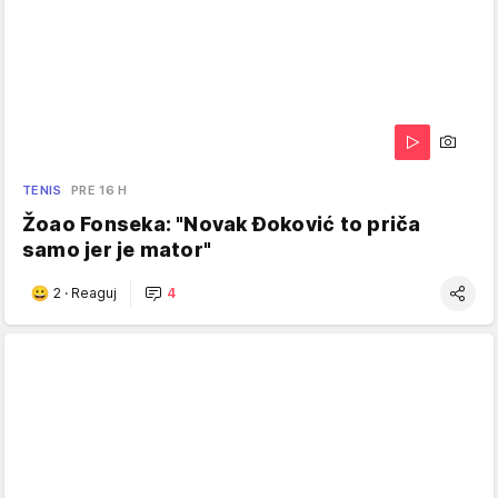
TENIS
PRE 16 H
Žoao Fonseka: "Novak Đoković to priča
samo jer je mator"
2
·
Reaguj
4