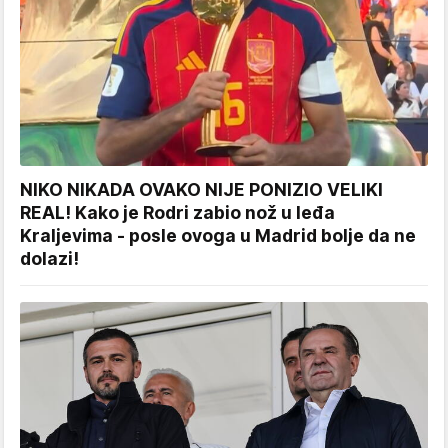
NIKO NIKADA OVAKO NIJE PONIZIO VELIKI
REAL! Kako je Rodri zabio nož u leđa
Kraljevima - posle ovoga u Madrid bolje da ne
dolazi!