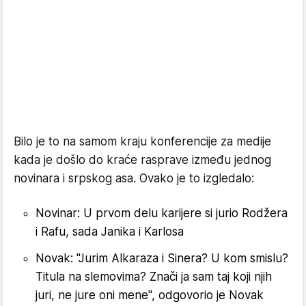
Bilo je to na samom kraju konferencije za medije
kada je došlo do kraće rasprave između jednog
novinara i srpskog asa. Ovako je to izgledalo:
Novinar: U prvom delu karijere si jurio Rodžera
i Rafu, sada Janika i Karlosa
Novak: "Jurim Alkaraza i Sinera? U kom smislu?
Titula na slemovima? Znači ja sam taj koji njih
juri, ne jure oni mene", odgovorio je Novak