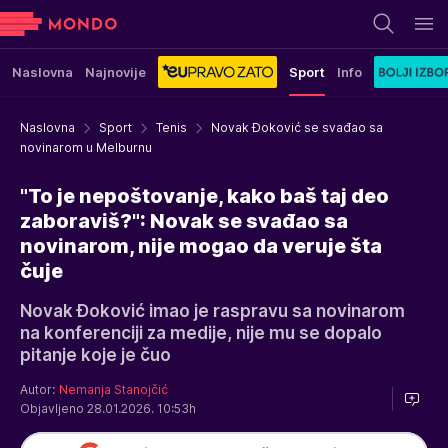
Naslovna
Najnovije
Sport
Info
Naslovna
Sport
Tenis
Novak Đoković se svađao sa
novinarom u Melburnu
"To je nepoštovanje, kako baš taj deo
zaboraviš?": Novak se svađao sa
novinarom, nije mogao da veruje šta
čuje
Novak Đoković imao je raspravu sa novinarom
na konferenciji za medije, nije mu se dopalo
pitanje koje je čuo
Autor:
Nemanja Stanojčić
Objavljeno 28.01.2026. 10:53h