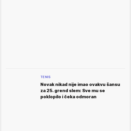
TENIS
Novak nikad nije imao ovakvu šansu
za 25. grend slem: Sve mu se
poklopilo i čeka odmoran