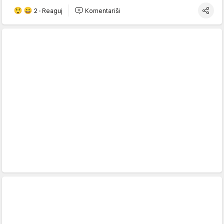
2
·
Reaguj
Komentariši