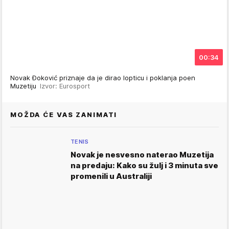
00:34
Novak Đoković priznaje da je dirao lopticu i poklanja poen
Muzetiju
Izvor: Eurosport
MOŽDA ĆE VAS ZANIMATI
TENIS
Novak je nesvesno naterao Muzetija
na predaju: Kako su žulj i 3 minuta sve
promenili u Australiji