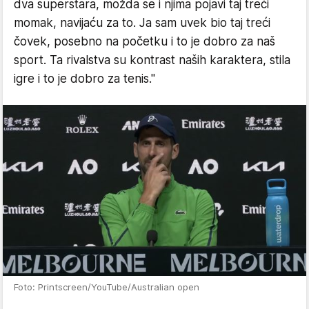
dva superstara, možda se i njima pojavi taj treći
momak, navijaću za to. Ja sam uvek bio taj treći
čovek, posebno na početku i to je dobro za naš
sport. Ta rivalstva su kontrast naših karaktera, stila
igre i to je dobro za tenis."
Foto: Printscreen/YouTube/Australian open