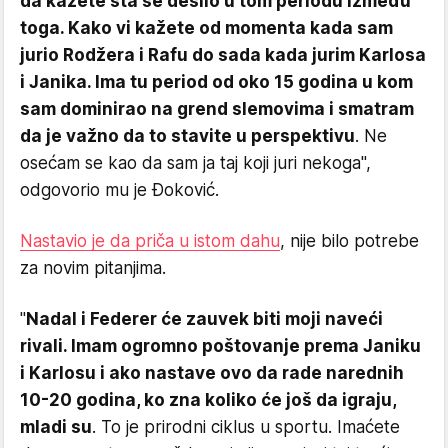
da kažete šta se desilo u tom periodu između
toga. Kako vi kažete od momenta kada sam
jurio Rodžera i Rafu do sada kada jurim Karlosa
i Janika. Ima tu period od oko 15 godina u kom
sam dominirao na grend slemovima i smatram
da je važno da to stavite u perspektivu
. Ne
osećam se kao da sam ja taj koji juri nekoga",
odgovorio mu je Đoković.
Nastavio je da priča u istom dahu
, nije bilo potrebe
za novim pitanjima.
"
Nadal i Federer će zauvek biti moji naveći
rivali. Imam ogromno poštovanje prema Janiku
i Karlosu i ako nastave ovo da rade narednih
10-20 godina, ko zna koliko će još da igraju,
mladi su
. To je prirodni ciklus u sportu. Imaćete