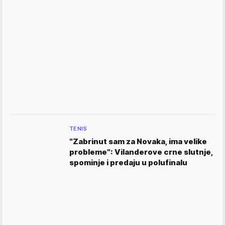
TENIS
"Zabrinut sam za Novaka, ima velike
probleme": Vilanderove crne slutnje,
spominje i predaju u polufinalu