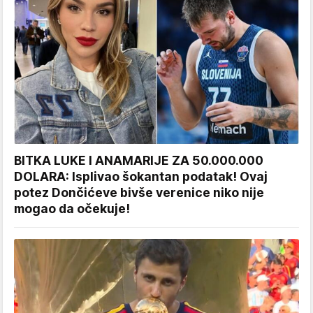
BITKA LUKE I ANAMARIJE ZA 50.000.000
DOLARA: Isplivao šokantan podatak! Ovaj
potez Dončićeve bivše verenice niko nije
mogao da očekuje!