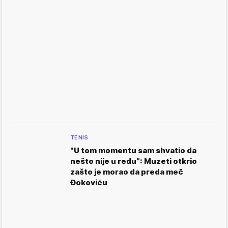
TENIS
"U tom momentu sam shvatio da
nešto nije u redu": Muzeti otkrio
zašto je morao da preda meč
Đokoviću