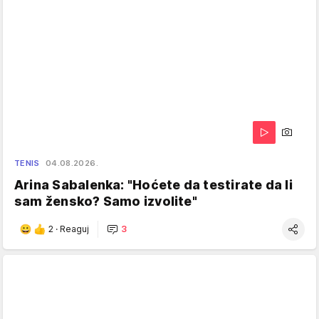
TENIS
04.08.2026.
Arina Sabalenka: "Hoćete da testirate da li
sam žensko? Samo izvolite"
2
·
Reaguj
3