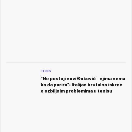
TENIS
"Ne postoji novi Đoković - njima nema
ko da parira": Italijan brutalno iskren
o ozbiljnim problemima u tenisu