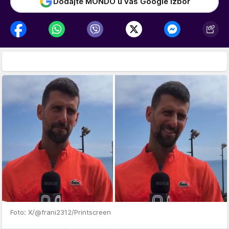
Dodajte MONDO u vaš Google izbor
Foto: X/@frani2312/Printscreen