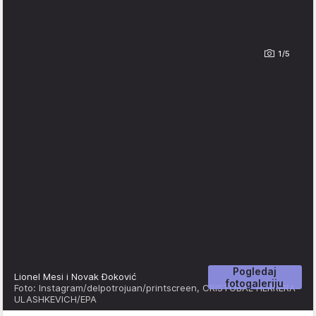
1/5
Pogledaj
Lionel Mesi i Novak Đoković
fotogaleriju
Foto: Instagram/delpotrojuan/printscreen, CRISTOBAL HERRERA-
ULASHKEVICH/EPA