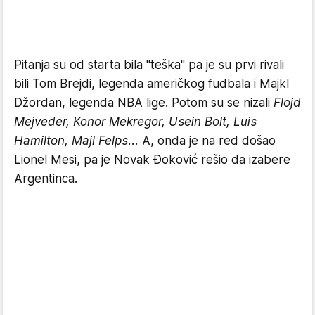
Pitanja su od starta bila "teška" pa je su prvi rivali
bili Tom Brejdi, legenda američkog fudbala i Majkl
Džordan, legenda NBA lige. Potom su se nizali
Flojd
Mejveder, Konor Mekregor, Usein Bolt, Luis
Hamilton, Majl Felps...
A, onda je na red došao
Lionel Mesi, pa je Novak Đoković rešio da izabere
Argentinca.