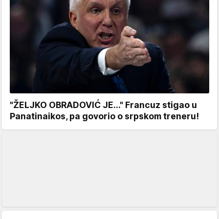
"ŽELJKO OBRADOVIĆ JE..." Francuz stigao u
Panatinaikos, pa govorio o srpskom treneru!