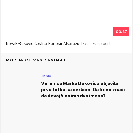
00:37
Novak Đoković čestita Karlosu Alkarazu
Izvor: Eurosport
MOŽDA ĆE VAS ZANIMATI
TENIS
Verenica Marka Đokovića objavila
prvu fotku sa ćerkom: Da li ovo znači
da devojčica ima dva imena?