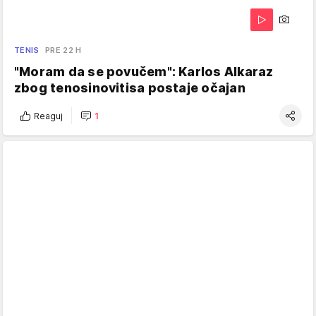
TENIS
PRE 22 H
"Moram da se povučem": Karlos Alkaraz
zbog tenosinovitisa postaje očajan
Reaguj
1