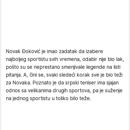
Novak Đoković je imao zadatak da izabere
najboljeg sportistu svih vremena, odabir nije bio lak,
pošto su se neprestano smenjivale legende na listi
pitanja. A, čini se, svaki sledeći korak sve je bio teži
za Novaka. Poznato je da srpski teniser ima sjajan
odnos sa velikanima drugih sportova, pa je suženje
na jednog sportistu u toliko bilo teže.