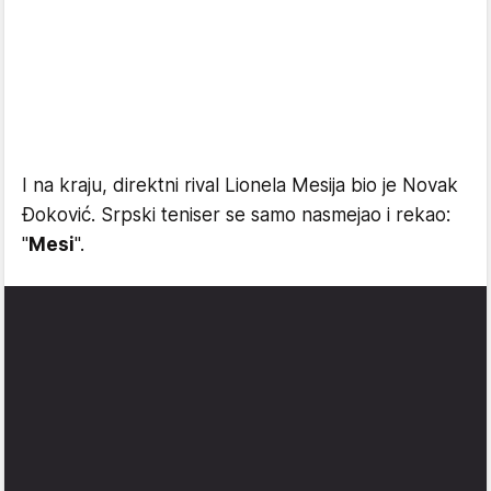
I na kraju, direktni rival Lionela Mesija bio je Novak
Đoković. Srpski teniser se samo nasmejao i rekao:
"
Mesi
".