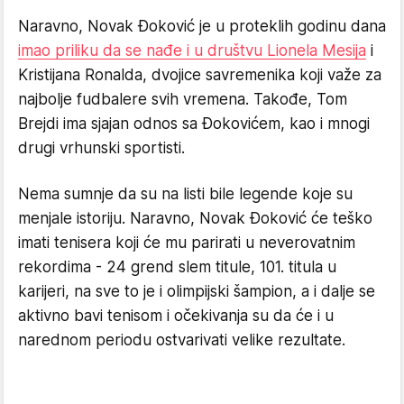
Naravno, Novak Đoković je u proteklih godinu dana
imao priliku da se nađe i u društvu Lionela Mesija
i
Kristijana Ronalda, dvojice savremenika koji važe za
najbolje fudbalere svih vremena. Takođe, Tom
Brejdi ima sjajan odnos sa Đokovićem, kao i mnogi
drugi vrhunski sportisti.
Nema sumnje da su na listi bile legende koje su
menjale istoriju. Naravno, Novak Đoković će teško
imati tenisera koji će mu parirati u neverovatnim
rekordima - 24 grend slem titule, 101. titula u
karijeri, na sve to je i olimpijski šampion, a i dalje se
aktivno bavi tenisom i očekivanja su da će i u
narednom periodu ostvarivati velike rezultate.