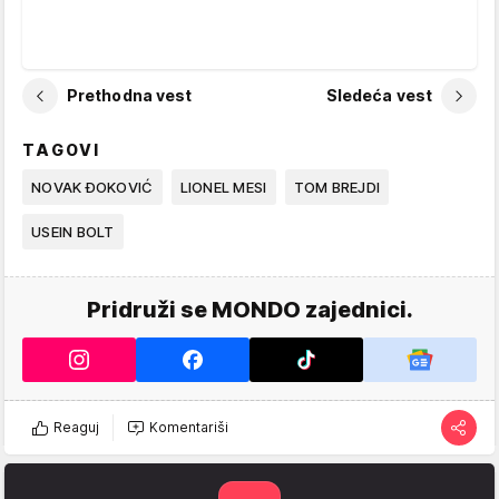
Prethodna vest
Sledeća vest
TAGOVI
NOVAK ĐOKOVIĆ
LIONEL MESI
TOM BREJDI
USEIN BOLT
Pridruži se MONDO zajednici.
Reaguj
Komentariši