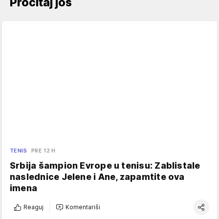
Pročitaj još
TENIS
PRE 12 H
Srbija šampion Evrope u tenisu: Zablistale
naslednice Jelene i Ane, zapamtite ova
imena
Reaguj
Komentariši