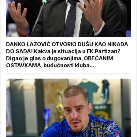
DANKO LAZOVIĆ OTVORIO DUŠU KAO NIKADA
DO SADA! Kakva je situacija u FK Partizan?
Digao je glas o dugovanjima, OBEĆANIM
OSTAVKAMA, budućnosti kluba...