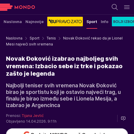
Naslovna
Najnovije
Sport
Info
Naslovna
Sport
Tenis
Novak Đoković rekao da je Lionel
Mesi najveći svih vremena
Novak Đoković izabrao najboljeg svih
vremena: Izbacio sebe iz trke i pokazao
zašto je legenda
Najbolji teniser svih vremena Novak Đoković
birao je sportistu koji je ostavio najveći trag, u
finalu je birao između sebe i Lionela Mesija, a
izabrao je Argencinca
Prenosi:
Tijana Jevtić
Objavljeno 14.04.2026. 9:11h