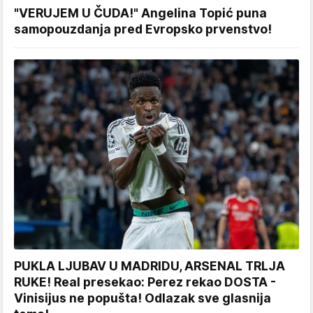
"VERUJEM U ČUDA!" Angelina Topić puna
samopouzdanja pred Evropsko prvenstvo!
PUKLA LJUBAV U MADRIDU, ARSENAL TRLJA
RUKE! Real presekao: Perez rekao DOSTA -
Vinisijus ne popušta! Odlazak sve glasnija