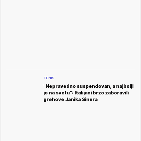
TENIS
"Nepravedno suspendovan, a najbolji
je na svetu": Italijani brzo zaboravili
grehove Janika Sinera