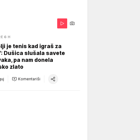
RE 6 H
lji je tenis kad igraš za
": Dušica slušala savete
vaka, pa nam donela
sko zlato
uj
Komentariši