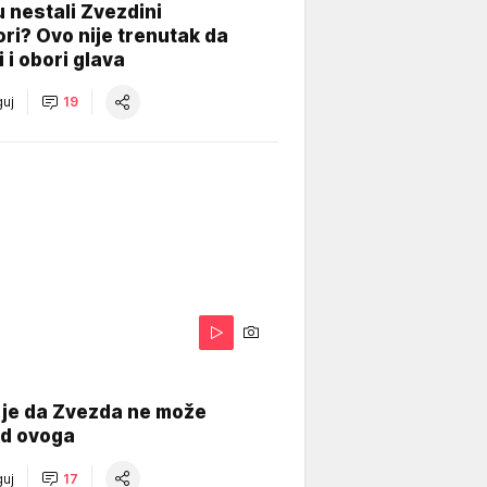
 nestali Zvezdini
ri? Ovo nije trenutak da
i i obori glava
uj
19
 je da Zvezda ne može
od ovoga
uj
17