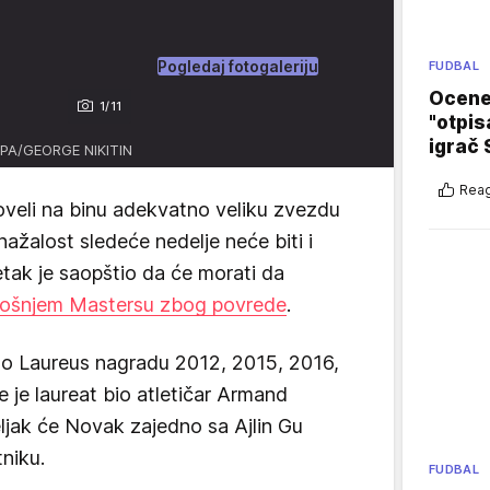
Pogledaj fotogaleriju
FUDBAL
Ocene 
1/11
"otpis
igrač 
EPA/GEORGE NIKITIN
Reag
doveli na binu adekvatno veliku zvezdu
ažalost sledeće nedelje neće biti i
tak je saopštio da će morati da
mošnjem Mastersu zbog povrede
.
o Laureus nagradu 2012, 2015, 2016,
e je laureat bio atletičar Armand
jak će Novak zajedno sa Ajlin Gu
tniku.
FUDBAL