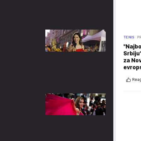
TENIS
P
"Najbo
Srbiju
za No
evrop
Reag