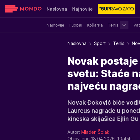
Naslovna
Najnovije
Najnovije
Fudbal
Košarka
Tenis
Vat
Sensa
Stvar ukusa
Yumama
Naslovna
Sport
Tenis
Nov
Novak postaje v
svetu: Staće na
najveću nagra
Novak Đoković biće vodit
Laureus nagrade u ponedel
kineska skijašica Ejlin Gu
Autor:
Mladen Šolak
Objavljeno 18.04.2026. 10:45h