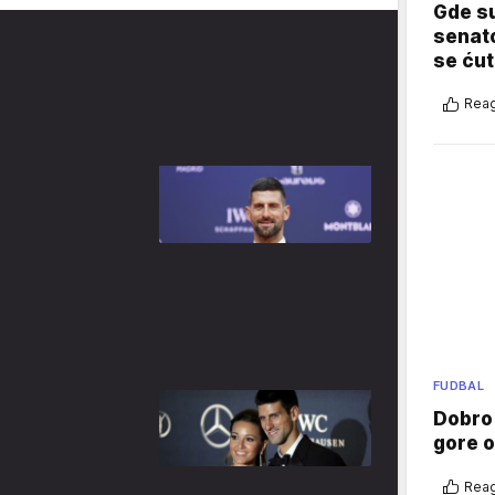
Gde su
senato
se ćut
Reag
FUDBAL
Dobro
gore 
Reag