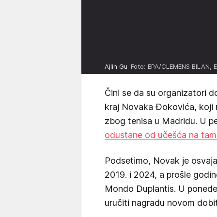
Ajlin Gu
Foto: EPA/CLEMENS BILAN, 
Čini se da su organizatori 
kraj Novaka Đokovića, koji n
zbog tenisa u Madridu. U pe
odustane od učešća na ta
Podsetimo, Novak je osvaja
2019. i 2024, a prošle godin
Mondo Duplantis. U ponedel
uručiti nagradu novom dobi