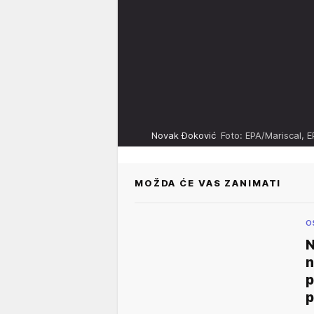
Novak Đoković
Foto: EPA/Mariscal
MOŽDA ĆE VAS ZANIMATI
O
N
n
p
p