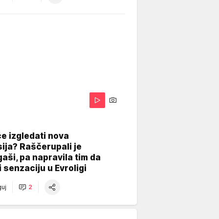
A
e izgledati nova
ija? Raščerupali je
gaši, pa napravila tim da
 senzaciju u Evroligi
uj
2