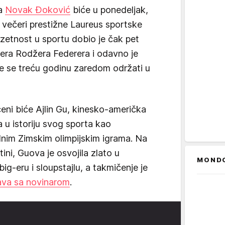
na
Novak Đoković
biće u ponedeljak,
lj večeri prestižne Laureus sportske
uzetnost u sportu dobio je čak pet
dera Rodžera Federera i odavno je
e se treću godinu zaredom održati u
ni biće Ajlin Gu, kinesko-američka
la u istoriju svog sporta kao
ednim Zimskim olimpijskim igrama. Na
ini, Guova je osvojila zlato u
MOND
 big-eru i sloupstajlu, a takmičenje je
rava sa novinarom
.