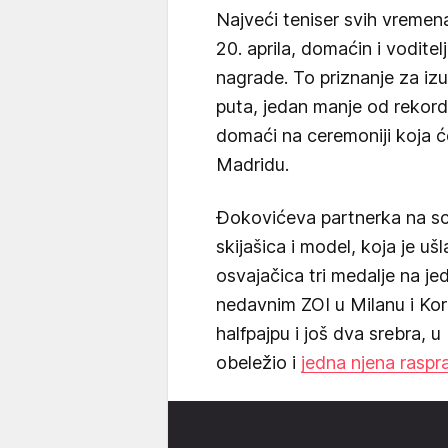
Najveći teniser svih vreme
20. aprila, domaćin i vodite
nagrade. To priznanje za iz
puta, jedan manje od rekor
domaći na ceremoniji koja ć
Madridu.
Đokovićeva partnerka na sce
skijašica i model, koja je uš
osvajačica tri medalje na j
nedavnim ZOI u Milanu i Kort
halfpajpu i još dva srebra, u
obeležio i
jedna njena rasp