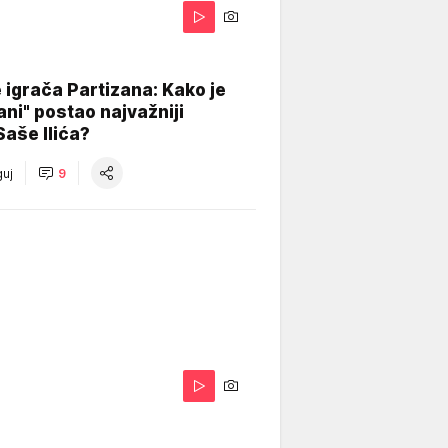
igrača Partizana: Kako je
ani" postao najvažniji
Saše Ilića?
uj
9