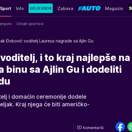
Sport
Info
Zabava
Magazin
erpolo
Ostali sportovi
ak Đoković voditelj Laureus nagrade sa Ajlin Gu
oditelj, i to kraj najlepše na
 binu sa Ajlin Gu i dodeliti
du
elj i domaćin ceremonije dodele
jak. Kraj njega će biti američko-
Komentariši