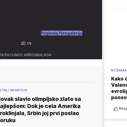
Pogledaj fotogaleriju
1/5
, EPA/FACUNDO ARRIZABALAGA
KOŠARK
Kako ć
Valens
STALI SPORTOVI
evroli
ponovi
ovak slavio olimpijsko zlato sa
ajlepšom: Dok je cela Amerika
Reag
roklinjala, Srbin joj prvi poslao
oruku