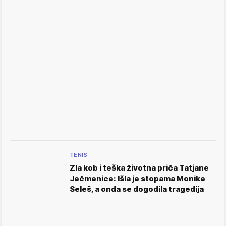
TENIS
Zla kob i teška životna priča Tatjane
Ječmenice: Išla je stopama Monike
Seleš, a onda se dogodila tragedija