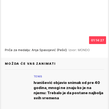
01:14:27
Priča za medalju: Anja Spasojević (Pešić)
Izvor: MONDO
MOŽDA ĆE VAS ZANIMATI
TENIS
Ivanišević objavio snimak od pre 40
godina, mnogi ne znaju ko je na
njemu: Trebalo je da postane najbolja
svih vremena