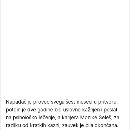
Napadač je proveo svega šest meseci u pritvoru,
potom je dve godine bio uslovno kažnjen i poslat
na psihološko lečenje, a karijera Monike Seleš, za
razliku od kratkih kazni, zauvek je bila okončana.