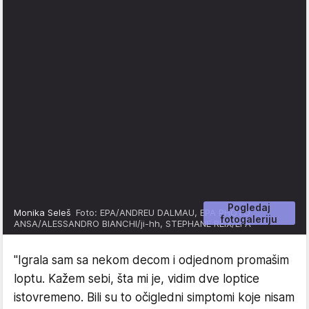
Pogledaj
Monika Seleš
Foto: EPA/ANDREU DALMAU, EPA PHOTO
fotogaleriju
ANSA/ALESSANDRO BIANCHI/ji-hh, STEPHANE REIX/EPA
"Igrala sam sa nekom decom i odjednom promašim
loptu. Kažem sebi, šta mi je, vidim dve loptice
istovremeno. Bili su to očigledni simptomi koje nisam