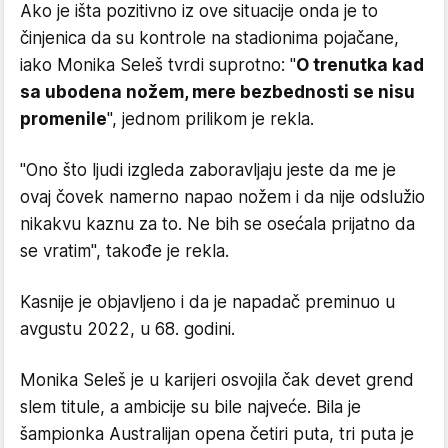
Ako je išta pozitivno iz ove situacije onda je to
činjenica da su kontrole na stadionima pojačane,
iako Monika Seleš tvrdi suprotno: "
O trenutka kad
sa ubodena nožem, mere bezbednosti se nisu
promenile
", jednom prilikom je rekla.
"Ono što ljudi izgleda zaboravljaju jeste da me je
ovaj čovek namerno napao nožem i da nije odslužio
nikakvu kaznu za to. Ne bih se osećala prijatno da
se vratim", takođe je rekla.
Kasnije je objavljeno i da je napadač preminuo u
avgustu 2022, u 68. godini.
Monika Seleš je u karijeri osvojila čak devet grend
slem titule, a ambicije su bile najveće. Bila je
šampionka Australijan opena četiri puta, tri puta je