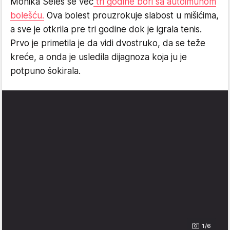
Monika Seleš se već
tri godine bori sa autoimunom
bolešću.
Ova bolest prouzrokuje slabost u mišićima,
a sve je otkrila pre tri godine dok je igrala tenis.
Prvo je primetila je da vidi dvostruko, da se teže
kreće, a onda je usledila dijagnoza koja ju je
potpuno šokirala.
1/6