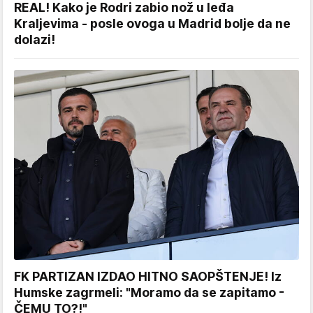
REAL! Kako je Rodri zabio nož u leđa
Kraljevima - posle ovoga u Madrid bolje da ne
dolazi!
FK PARTIZAN IZDAO HITNO SAOPŠTENJE! Iz
Humske zagrmeli: "Moramo da se zapitamo -
ČEMU TO?!"