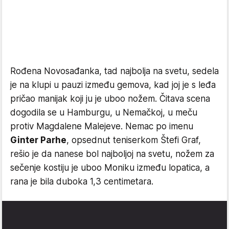
Rođena Novosađanka, tad najbolja na svetu, sedela
je na klupi u pauzi između gemova, kad joj je s leđa
pričao manijak koji ju je uboo nožem. Čitava scena
dogodila se u Hamburgu, u Nemačkoj, u meču
protiv Magdalene Malejeve. Nemac po imenu
Ginter Parhe
, opsednut teniserkom Štefi Graf,
rešio je da nanese bol najboljoj na svetu, nožem za
sečenje kostiju je uboo Moniku između lopatica, a
rana je bila duboka 1,3 centimetara.