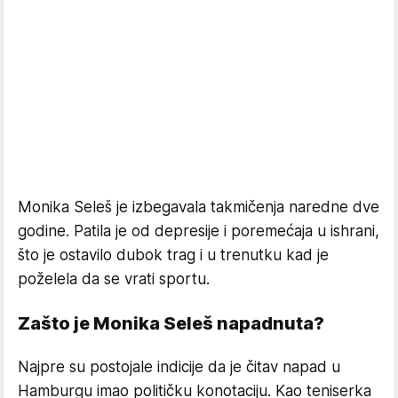
Monika Seleš je izbegavala takmičenja naredne dve
godine. Patila je od depresije i poremećaja u ishrani,
što je ostavilo dubok trag i u trenutku kad je
poželela da se vrati sportu.
Zašto je Monika Seleš napadnuta?
Najpre su postojale indicije da je čitav napad u
Hamburgu imao političku konotaciju. Kao teniserka