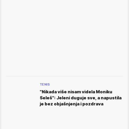
TENIS
"Nikada više nisam videla Moniku
Seleš": Jeleni duguje sve, a napustila
je bez objašnjenja i pozdrava