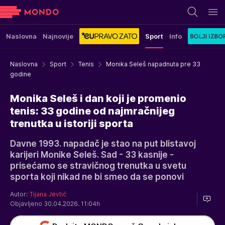
Naslovna
Najnovije
Sport
Info
Naslovna
Sport
Tenis
Monika Seleš napadnuta pre 33
godine
Monika Seleš i dan koji je promenio
tenis: 33 godine od najmračnijeg
trenutka u istoriji sporta
Davne 1993. napadač je stao na put blistavoj
karijeri Monike Seleš. Sad - 33 kasnije -
prisećamo se stravičnog trenutka u svetu
sporta koji nikad ne bi smeo da se ponovi
Autor:
Tijana Jevtić
Objavljeno 30.04.2026. 11:04h