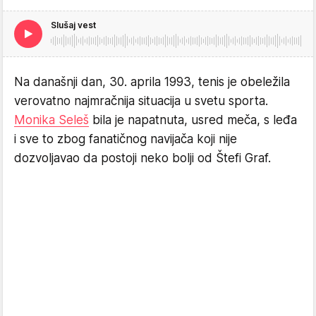
Slušaj vest
Na današnji dan, 30. aprila 1993, tenis je obeležila
verovatno najmračnija situacija u svetu sporta.
Monika Seleš
bila je napatnuta, usred meča, s leđa
i sve to zbog fanatičnog navijača koji nije
dozvoljavao da postoji neko bolji od Štefi Graf.