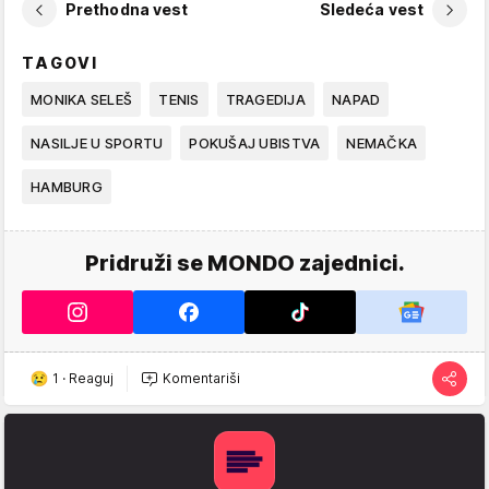
Prethodna vest
Sledeća vest
TAGOVI
MONIKA SELEŠ
TENIS
TRAGEDIJA
NAPAD
NASILJE U SPORTU
POKUŠAJ UBISTVA
NEMAČKA
HAMBURG
Pridruži se MONDO zajednici.
1
·
Reaguj
Komentariši