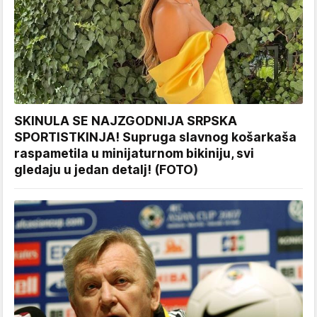
SKINULA SE NAJZGODNIJA SRPSKA
SPORTISTKINJA! Supruga slavnog košarkaša
raspametila u minijaturnom bikiniju, svi
gledaju u jedan detalj! (FOTO)