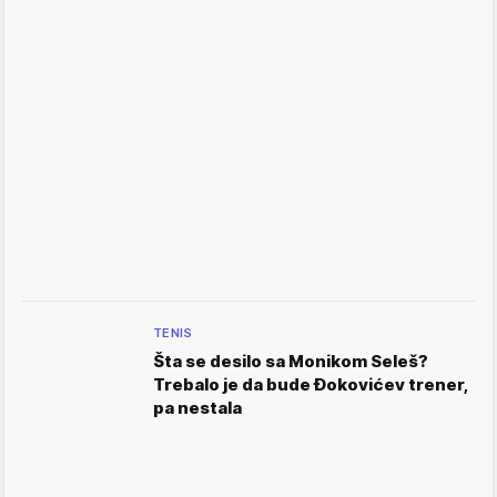
TENIS
Šta se desilo sa Monikom Seleš?
Trebalo je da bude Đokovićev trener,
pa nestala