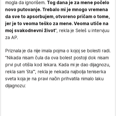
mogla da ignorišem.
Tog dana je za mene počelo
novo putovanje. Trebalo mi je mnogo vremena
da sve to apsorbujem, otvoreno pričam o tome,
jer je to veoma teško za mene. Veoma utiče na
moj svakodnevni život
", rekla je Seleš u intervjuu
za AP.
Priznala je da nije imala pojma o kojoj se bolesti radi.
"Nikada nisam čula da ova bolest postoji dok nisam
prvi put otišla kod lekara. Kada mi je dao dijagnozu,
rekla sam 'šta'", rekla je nekada najbolja teniserka
sveta koja je na pravi način prihvatila nimalo laku
dijagnozu: