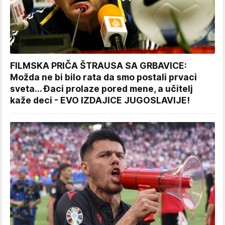
FILMSKA PRIČA ŠTRAUSA SA GRBAVICE:
Možda ne bi bilo rata da smo postali prvaci
sveta... Đaci prolaze pored mene, a učitelj
kaže deci - EVO IZDAJICE JUGOSLAVIJE!