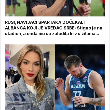
RUSI, NAVIJAČI SPARTAKA DOČEKALI
ALBANCA KOJI JE VREĐAO SRBE: Stigao je na
stadion, a onda mu se zaledila krv u žilama...