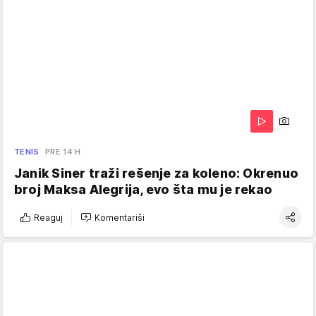
TENIS
PRE 14 H
Janik Siner traži rešenje za koleno: Okrenuo
broj Maksa Alegrija, evo šta mu je rekao
Reaguj
Komentariši