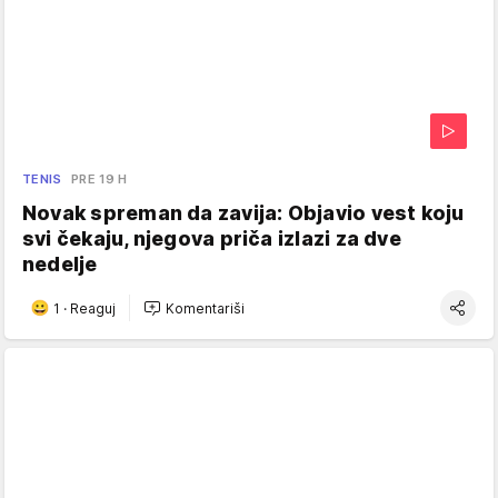
TENIS
PRE 19 H
Novak spreman da zavija: Objavio vest koju
svi čekaju, njegova priča izlazi za dve
nedelje
1
·
Reaguj
Komentariši