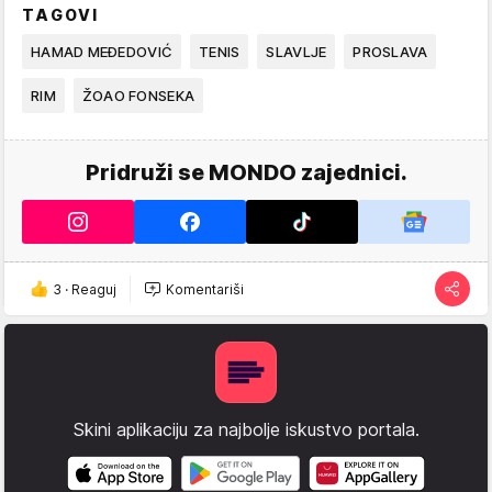
TAGOVI
HAMAD MEĐEDOVIĆ
TENIS
SLAVLJE
PROSLAVA
RIM
ŽOAO FONSEKA
Pridruži se MONDO zajednici.
3
·
Reaguj
Komentariši
Skini aplikaciju za najbolje iskustvo portala.