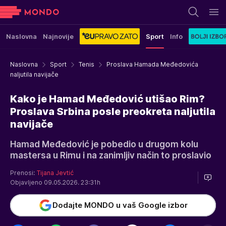
Naslovna
Najnovije
Sport
Info
Naslovna
Sport
Tenis
Proslava Hamada Međedovića
naljutila navijače
Kako je Hamad Međedović utišao Rim?
Proslava Srbina posle preokreta naljutila
navijače
Hamad Međedović je pobedio u drugom kolu
mastersa u Rimu i na zanimljiv način to proslavio
Prenosi:
Tijana Jevtić
Objavljeno 09.05.2026. 23:31h
Dodajte MONDO u vaš Google izbor