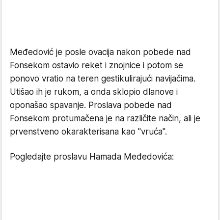
Međedović je posle ovacija nakon pobede nad
Fonsekom ostavio reket i znojnice i potom se
ponovo vratio na teren gestikulirajući navijačima.
Utišao ih je rukom, a onda sklopio dlanove i
oponašao spavanje. Proslava pobede nad
Fonsekom protumačena je na različite način, ali je
prvenstveno okarakterisana kao "vruća".
Pogledajte proslavu Hamada Međedovića: