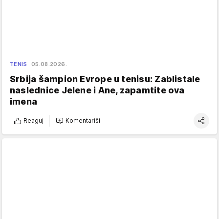
TENIS
05.08.2026.
Srbija šampion Evrope u tenisu: Zablistale
naslednice Jelene i Ane, zapamtite ova
imena
Reaguj
Komentariši