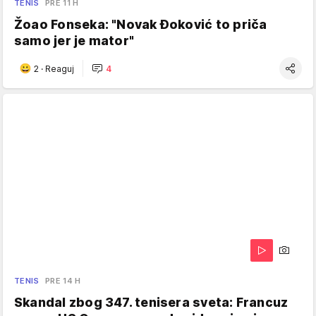
TENIS
PRE 11 H
Žoao Fonseka: "Novak Đoković to priča
samo jer je mator"
2
·
Reaguj
4
TENIS
PRE 14 H
Skandal zbog 347. tenisera sveta: Francuz