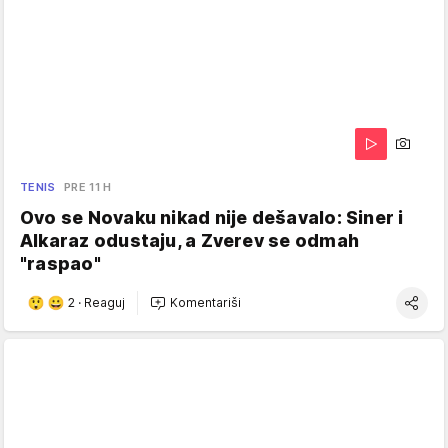
TENIS
PRE 11 H
Ovo se Novaku nikad nije dešavalo: Siner i
Alkaraz odustaju, a Zverev se odmah
"raspao"
2
·
Reaguj
Komentariši