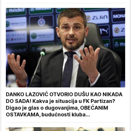
DANKO LAZOVIĆ OTVORIO DUŠU KAO NIKADA
DO SADA! Kakva je situacija u FK Partizan?
Digao je glas o dugovanjima, OBEĆANIM
OSTAVKAMA, budućnosti kluba...