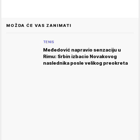
MOŽDA ĆE VAS ZANIMATI
TENIS
Međedović napravio senzaciju u
Rimu: Srbin izbacio Novakovog
naslednika posle velikog preokreta