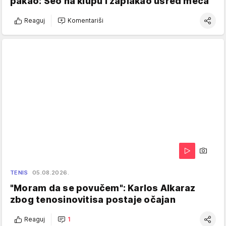
pakao: Seo na klupu i zaplakao usred meča
Reaguj
Komentariši
TENIS
05.08.2026.
"Moram da se povučem": Karlos Alkaraz
zbog tenosinovitisa postaje očajan
Reaguj
1