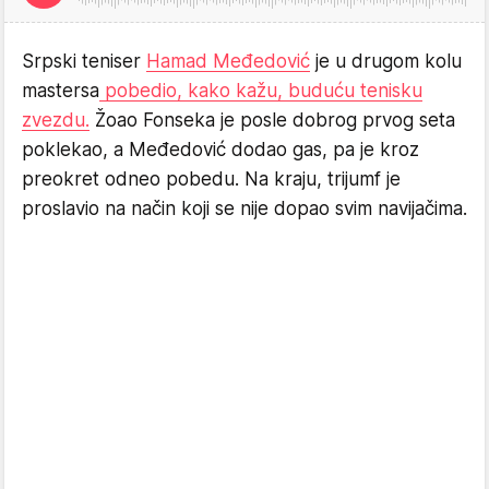
Srpski teniser
Hamad Međedović
je u drugom kolu
mastersa
pobedio, kako kažu, buduću tenisku
zvezdu.
Žoao Fonseka je posle dobrog prvog seta
poklekao, a Međedović dodao gas, pa je kroz
preokret odneo pobedu. Na kraju, trijumf je
proslavio na način koji se nije dopao svim navijačima.