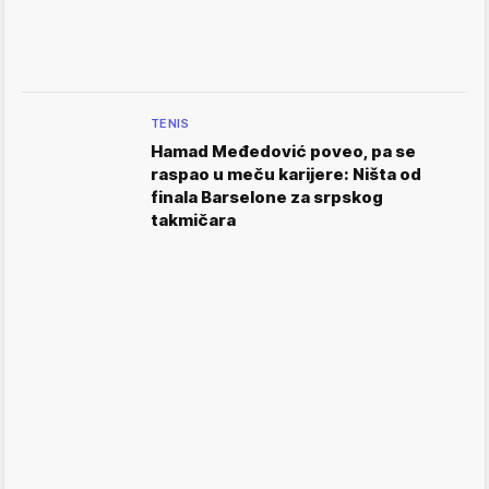
TENIS
Hamad Međedović poveo, pa se
raspao u meču karijere: Ništa od
finala Barselone za srpskog
takmičara