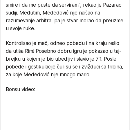
smire i da me puste da serviram", rekao je Pazarac
sudiji. Međutim, Međedović nije naišao na
razumevanje arbitra, pa je stvar morao da preuzme
u svoje ruke.
Kontrolisao je meč, odneo pobedu i na kraju rešio
da utiša Rim! Posebno dobru igru je pokazao u taj-
brejku u kojem je bio ubedljiv i slavio je 7:1. Posle
pobede i gestikulacije čuli su se i zvižduci sa tribina,
za koje Međedović nije mnogo mario.
Bonsu video: