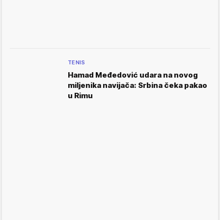
TENIS
Hamad Međedović udara na novog
miljenika navijača: Srbina čeka pakao
u Rimu