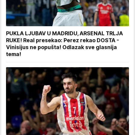
PUKLA LJUBAV U MADRIDU, ARSENAL TRLJA
RUKE! Real presekao: Perez rekao DOSTA -
Vinisijus ne popušta! Odlazak sve glasnija
tema!