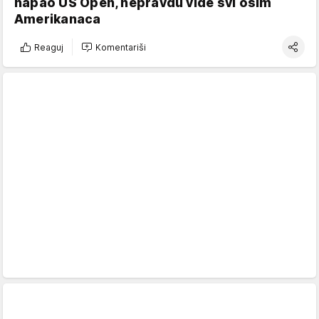
napao US Open, nepravdu vide svi osim
Amerikanaca
Reaguj
Komentariši