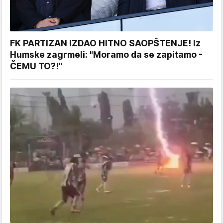
FK PARTIZAN IZDAO HITNO SAOPŠTENJE! Iz
Humske zagrmeli: "Moramo da se zapitamo -
ČEMU TO?!"