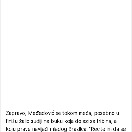
Zapravo, Međedović se tokom meča, posebno u
finišu žalio sudiji na buku koja dolazi sa tribina, a
koju prave navijači mladog Brazilca. "Recite im da se