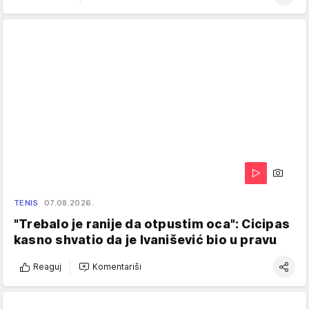
TENIS
07.08.2026.
"Trebalo je ranije da otpustim oca": Cicipas
kasno shvatio da je Ivanišević bio u pravu
Reaguj
Komentariši