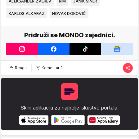
ALEKSANDER ZVEREV
RIM
JANIK SINER
KARLOS ALKARAZ
NOVAK ĐOKOVIĆ
Pridruži se MONDO zajednici.
Reaguj
Komentariši
Skini aplikaciju za najbolje iskustvo portala.