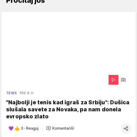
Pročitaj još
TENIS
PRE 6 H
"Najbolji je tenis kad igraš za Srbiju": Dušica
slušala savete za Novaka, pa nam donela
evropsko zlato
3
·
Reaguj
Komentariši