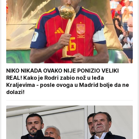
NIKO NIKADA OVAKO NIJE PONIZIO VELIKI
REAL! Kako je Rodri zabio nož u leđa
Kraljevima - posle ovoga u Madrid bolje da ne
dolazi!