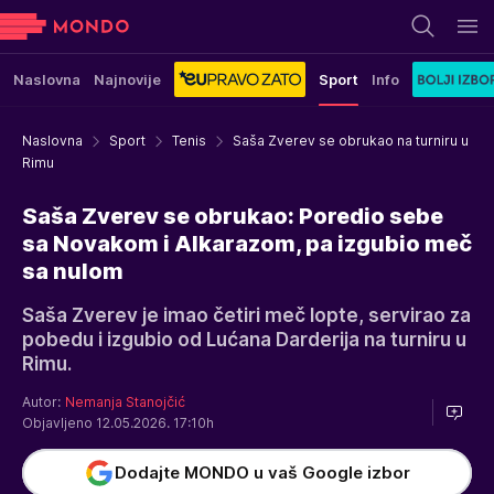
Naslovna
Najnovije
Sport
Info
Naslovna
Sport
Tenis
Saša Zverev se obrukao na turniru u
Rimu
Saša Zverev se obrukao: Poredio sebe
sa Novakom i Alkarazom, pa izgubio meč
sa nulom
Saša Zverev je imao četiri meč lopte, servirao za
pobedu i izgubio od Lućana Darderija na turniru u
Rimu.
Autor:
Nemanja Stanojčić
Objavljeno 12.05.2026. 17:10h
Dodajte MONDO u vaš Google izbor