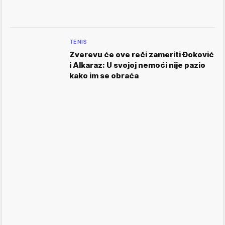
TENIS
Zverevu će ove reči zameriti Đoković
i Alkaraz: U svojoj nemoći nije pazio
kako im se obraća