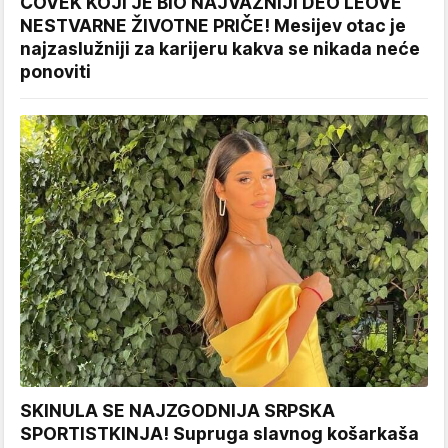
ČOVEK KOJI JE BIO NAJVAŽNIJI DEO LEOVE
NESTVARNE ŽIVOTNE PRIČE! Mesijev otac je
najzaslužniji za karijeru kakva se nikada neće
ponoviti
SKINULA SE NAJZGODNIJA SRPSKA
SPORTISTKINJA! Supruga slavnog košarkaša