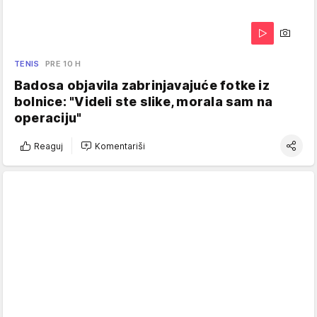
TENIS
PRE 10 H
Badosa objavila zabrinjavajuće fotke iz
bolnice: "Videli ste slike, morala sam na
operaciju"
Reaguj
Komentariši