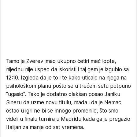
Tamo je Zverev imao ukupno četiri meč lopte,
nijednu nije uspeo da iskoristi i taj gem je izgubio sa
12:10. Izgleda da je to i te kako uticalo na njega na
psihološkom planu pošto se u trećem setu potpuno
"ugasio". Tako je dodatno olakšan posao Janiku
Sineru da uzme novu titulu, mada i da je Nemac
ostao u igri ne bi se mnogo promenilo, što smo
videli u finalu turnira u Madridu kada ga je pregazio
Italijan za manje od sat vremena.