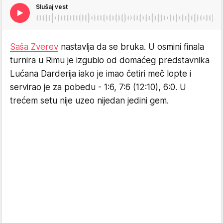
Slušaj vest
Saša Zverev
nastavlja da se bruka. U osmini finala
turnira u Rimu je izgubio od domaćeg predstavnika
Lućana Darderija iako je imao četiri meč lopte i
servirao je za pobedu - 1:6, 7:6 (12:10), 6:0. U
trećem setu nije uzeo nijedan jedini gem.