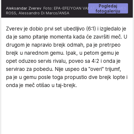
Pogledaj
Aleksandar Zverev
Foto: EPA-EFE/YOAN VALAT, EPA-EFE/JAMES
fotogaleriju
ROSS, Alessandro Di Marco/ANSA
Zverev je dobio prvi set ubedljivo (6:1) i izgledalo je
da je samo pitanje momenta kada će završiti meč. U
drugom je napravio brejk odmah, pa je pretrpeo
brejk u narednom gemu. Ipak, u petom gemu je
opet oduzeo servis rivalu, poveo sa 4:2 i onda je
servirao za pobedu. Nije uspeo da "overi" trijumf,
pa je u gemu posle toga propustio dve brejk lopte i
onda je meč otišao u taj-brejk.