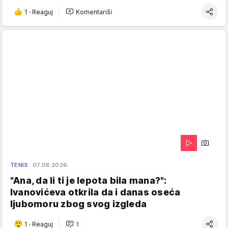
1
·
Reaguj
Komentariši
TENIS
07.08.2026.
"Ana, da li ti je lepota bila mana?":
Ivanovićeva otkrila da i danas oseća
ljubomoru zbog svog izgleda
1
·
Reaguj
1