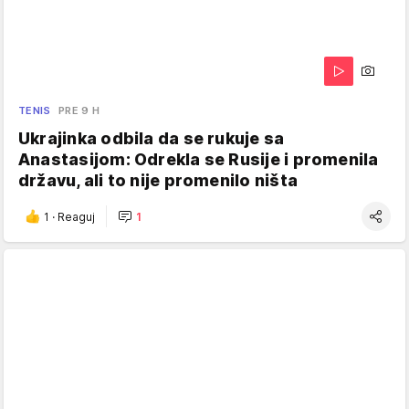
TENIS
PRE 9 H
Ukrajinka odbila da se rukuje sa
Anastasijom: Odrekla se Rusije i promenila
državu, ali to nije promenilo ništa
1
·
Reaguj
1