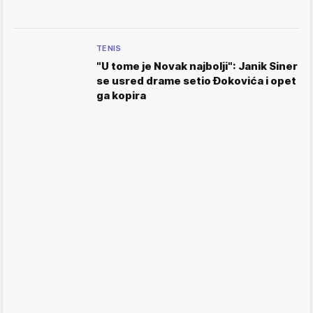
TENIS
"U tome je Novak najbolji": Janik Siner
se usred drame setio Đokovića i opet
ga kopira