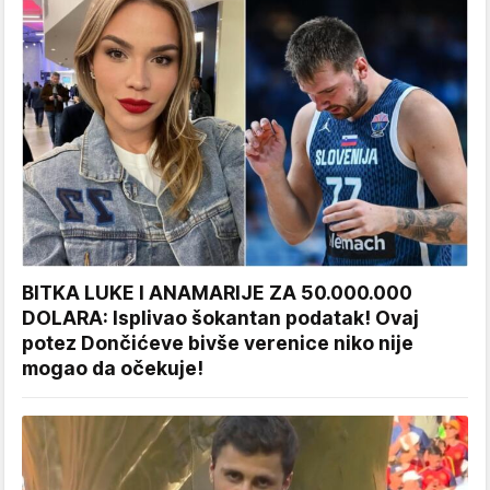
BITKA LUKE I ANAMARIJE ZA 50.000.000
DOLARA: Isplivao šokantan podatak! Ovaj
potez Dončićeve bivše verenice niko nije
mogao da očekuje!