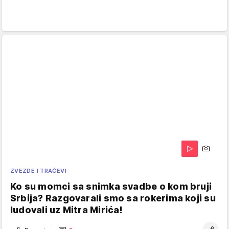
ZVEZDE I TRAČEVI
Ko su momci sa snimka svadbe o kom bruji
Srbija? Razgovarali smo sa rokerima koji su
ludovali uz Mitra Mirića!