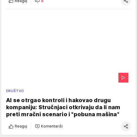
Reaguj
6
DRUŠTVO
AI se otrgao kontroli i hakovao drugu
kompaniju: Stručnjaci otkrivaju da li nam
preti mračni scenario i "pobuna mašina"
Reaguj
Komentariši