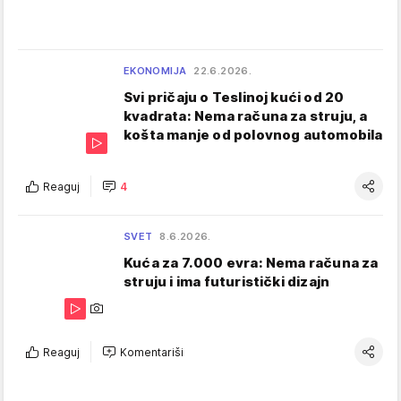
EKONOMIJA
22.6.2026.
Svi pričaju o Teslinoj kući od 20
kvadrata: Nema računa za struju, a
košta manje od polovnog automobila
Reaguj
4
SVET
8.6.2026.
Kuća za 7.000 evra: Nema računa za
struju i ima futuristički dizajn
Reaguj
Komentariši