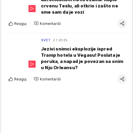
crvenu Teslu, ali otkrio i zašto ne
sme sam da je vozi
Reaguj
Komentariši
SVET
2.1.2025.
Jezivi snimci eksplozije ispred
Tramp hotela u Vegasu! Poslata je
poruka, a napad je povezan sa onim
u Nju Orleansu?
Reaguj
Komentariši