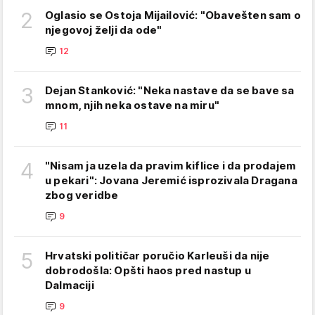
2
Oglasio se Ostoja Mijailović: "Obavešten sam o
njegovoj želji da ode"
12
3
Dejan Stanković: "Neka nastave da se bave sa
mnom, njih neka ostave na miru"
11
4
"Nisam ja uzela da pravim kiflice i da prodajem
u pekari": Jovana Jeremić isprozivala Dragana
zbog veridbe
9
5
Hrvatski političar poručio Karleuši da nije
dobrodošla: Opšti haos pred nastup u
Dalmaciji
9