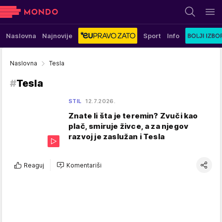
Naslovna
Najnovije
Sport
Info
Naslovna
Tesla
#
Tesla
STIL
12.7.2026.
Znate li šta je teremin? Zvuči kao
plač, smiruje živce, a za njegov
razvoj je zaslužan i Tesla
Reaguj
Komentariši