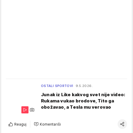
OSTALI SPORTOVI
9.5.2026.
Junak iz Like kakvog svet nije video:
Rukama vukao brodove, Tito ga
obožavao, a Tesla mu verovao
Reaguj
Komentariši