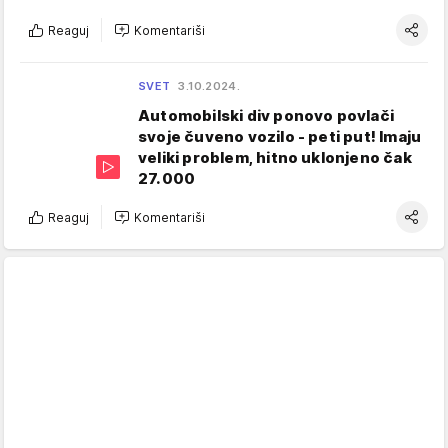
Reaguj
Komentariši
SVET
3.10.2024.
Automobilski div ponovo povlači
svoje čuveno vozilo - peti put! Imaju
veliki problem, hitno uklonjeno čak
27.000
Reaguj
Komentariši