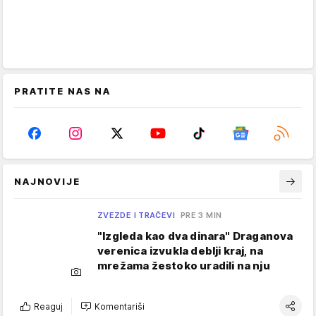
PRATITE NAS NA
NAJNOVIJE
ZVEZDE I TRAČEVI
PRE 3 MIN
"Izgleda kao dva dinara" Draganova
verenica izvukla deblji kraj, na
mrežama žestoko uradili na nju
Reaguj
Komentariši