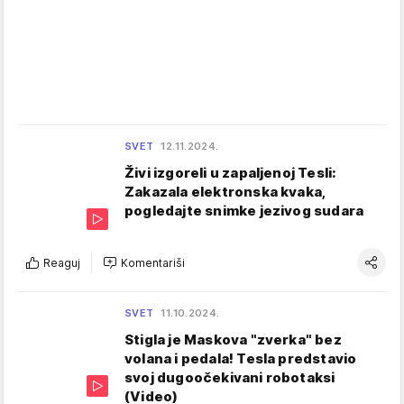
SVET
12.11.2024.
Živi izgoreli u zapaljenoj Tesli:
Zakazala elektronska kvaka,
pogledajte snimke jezivog sudara
Reaguj
Komentariši
SVET
11.10.2024.
Stigla je Maskova "zverka" bez
volana i pedala! Tesla predstavio
svoj dugoočekivani robotaksi
(Video)