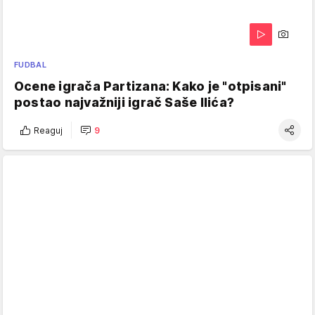
FUDBAL
Ocene igrača Partizana: Kako je "otpisani"
postao najvažniji igrač Saše Ilića?
Reaguj
9