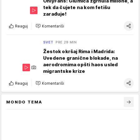
OnlyFans: Glumica zgrnula milione, a
tek da čujete na kom fetišu
zarađuje!
Reaguj
Komentariši
SVET
PRE 29 MIN
Žestok okršaj Rima i Madrida:
Uvedene granične blokade, na
aerodromima opšti haos usled
migrantske krize
Reaguj
Komentariši
MONDO TEMA