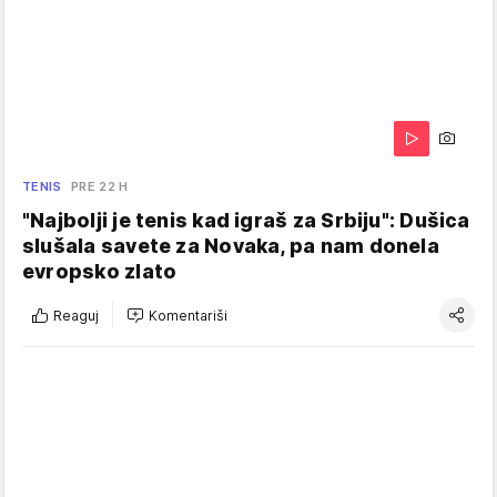
TENIS
PRE 22 H
"Najbolji je tenis kad igraš za Srbiju": Dušica
slušala savete za Novaka, pa nam donela
evropsko zlato
Reaguj
Komentariši