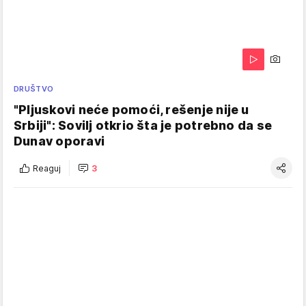
DRUŠTVO
"Pljuskovi neće pomoći, rešenje nije u
Srbiji": Sovilj otkrio šta je potrebno da se
Dunav oporavi
Reaguj
3