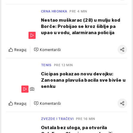
CRNA HRONIKA
PRE 4 MIN
Nestao muškarac (28) u mulju kod
Borče: Probijao se kroz šiblje pa
upao u vodu, alarmirana policija
Reaguj
Komentariši
TENIS
PRE 12 MIN
Cicipas pokazao novu devojku:
Zanosana plavuša bacila sve bivše u
senku
Reaguj
Komentariši
ZVEZDE I TRAČEVI
PRE 16 MIN
Ostala bez uloga, pa otvorila