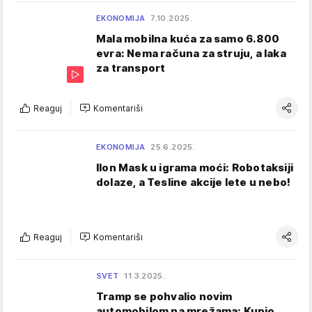
EKONOMIJA
7.10.2025.
Mala mobilna kuća za samo 6.800
evra: Nema računa za struju, a laka
za transport
Reaguj
Komentariši
EKONOMIJA
25.6.2025.
Ilon Mask u igrama moći: Robotaksiji
dolaze, a Tesline akcije lete u nebo!
Reaguj
Komentariši
SVET
11.3.2025.
Tramp se pohvalio novim
automobilom na mrežama: Kupio