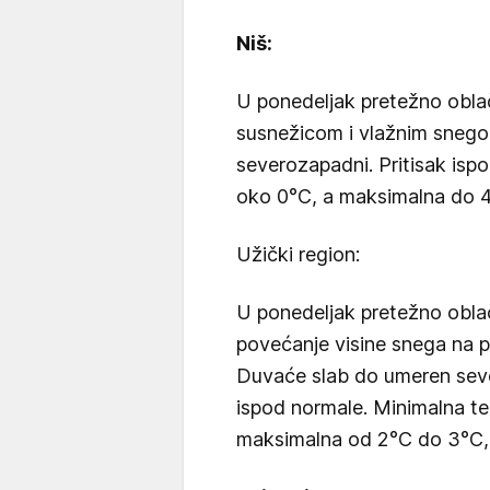
Niš:
U ponedeljak pretežno obl
susnežicom i vlažnim snegom
severozapadni. Pritisak isp
oko 0°C, a maksimalna do 
Užički region:
U ponedeljak pretežno obla
povećanje visine snega na pl
Duvaće slab do umeren sever
ispod normale. Minimalna t
maksimalna od 2°C do 3°C, n