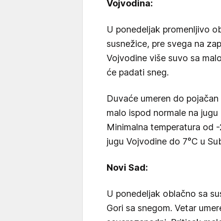
Vojvodina:
U ponedeljak promenljivo ob
susnežice, pre svega na zap
Vojvodine više suvo sa malo
će padati sneg.
Duvaće umeren do pojačan se
malo ispod normale na jugu 
Minimalna temperatura od -
jugu Vojvodine do 7°C u Sub
Novi Sad:
U ponedeljak oblačno sa su
Gori sa snegom. Vetar umer