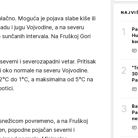
NAJVI
lačno. Moguća je pojava slabe kiše ili
adu i jugu Vojvodine, a na severu
1
Pa
Hu
 sunčanih intervala. Na Fruškoj Gori
ko
verni i severozapadni vetar. Pritisak
2
"T
i oko normale na severu Vojvodine.
30 
2°C do 1°C, a maksimalna od 5°C na
Pa
otici.
3
Ba
Pa
ne
snežicom povremeno, a na Fruškoj
en, popodne pojačan severni i