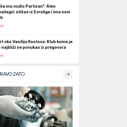
iše mu nudio Partizan": Alen
ailagić otišao iz Evrolige i ima novi
ub
11
rt oko Vasilija Kostova: Klub kome je
o najbliži se povukao iz pregovora
11