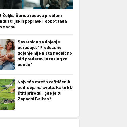
t Željka Šarića rešava problem
industrijskih popravki: Robot tada
a scenu
Savetnica za dojenje
poručuje: "Produženo
dojenje nije ništa neobično
niti predstavlja razlog za
osudu"
Najveća mreža zaštićenih
područja na svetu: Kako EU
štiti prirodu i gde je tu
Zapadni Balkan?