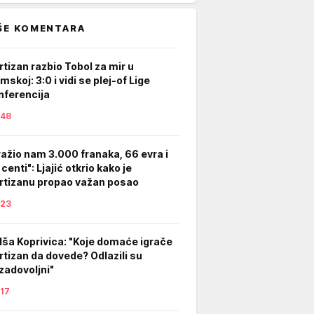
ŠE KOMENTARA
rtizan razbio Tobol za mir u
mskoj: 3:0 i vidi se plej-of Lige
nferencija
48
ražio nam 3.000 franaka, 66 evra i
centi": Ljajić otkrio kako je
rtizanu propao važan posao
23
lša Koprivica: "Koje domaće igrače
rtizan da dovede? Odlazili su
zadovoljni"
17