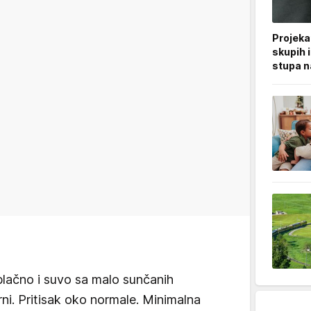
Projeka
skupih 
stupa n
blačno i suvo sa malo sunčanih
ni. Pritisak oko normale. Minimalna