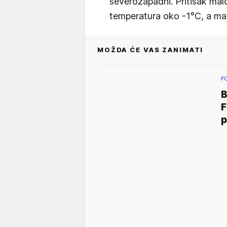
severozapadni. Pritisak mal
temperatura oko -1°C, a ma
MOŽDA ĆE VAS ZANIMATI
F
B
F
p