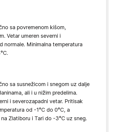
ačno sa povremenom kišom,
. Vetar umeren severni i
od normale. Minimalna temperatura
4°C.
čno sa susnežicom i snegom uz dalje
aninama, ali i u nižim predelima.
ni i severozapadni vetar. Pritisak
emperatura od -1°C do 0°C, a
a Zlatiboru i Tari do -3°C uz sneg.