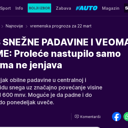
Sport
Info
Zabava
Magazin
Najnovije
vremenska prognoza za 22 mart
 SNEŽNE PADAVINE I VEOM
: Proleće nastupilo samo
ima ne jenjava
jak obilne padavine u centralnoj i
 vidu snega uz značajno povećanje visine
d 600 mnv. Moguće je da padne i do
do ponedeljak uveče.
Komentariši