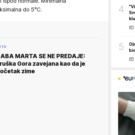
o ispod normale. Minimalna
4
"V
ksimalna do 5°C.
Sm
kl
5
Ob
OTO
bi
ABA MARTA SE NE PREDAJE:
ruška Gora zavejana kao da je
očetak zime