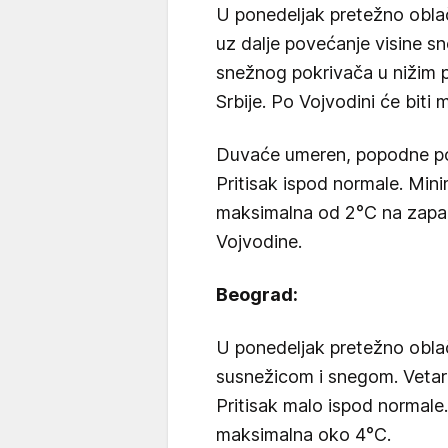
U ponedeljak pretežno obla
uz dalje povećanje visine sn
snežnog pokrivača u nižim p
Srbije. Po Vojvodini će biti 
Duvaće umeren, popodne poj
Pritisak ispod normale. Min
maksimalna od 2°C na zapad
Vojvodine.
Beograd:
U ponedeljak pretežno obl
susnežicom i snegom. Vetar
Pritisak malo ispod normale
maksimalna oko 4°C.