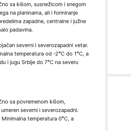
čno sa kišom, susnežicom i snegom
ega na planinama, ali i formiranje
redelima zapadne, centralne i južne
malo padavina.
ačan severni i severozapadni vetar.
imalna temperatura od -2°C do 1°C, a
u i jugu Srbije do 7°C na severu
ačno sa povremenom kišom,
 umeren severni i severozapadni.
. Minimalna temperatura 0°C, a