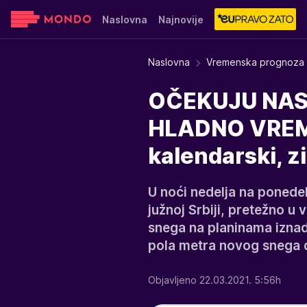
Naslovna
Najnovije
Sensa
Stvar ukusa
Yumama
Naslovna
Vremenska prognoza
OČEKUJU NAS
HLADNO VREME
kalendarski, z
U noći nedelja na ponedel
južnoj Srbiji, pretežno u
snega na planinama izna
pola metra novog snega 
Objavljeno 22.03.2021. 5:56h