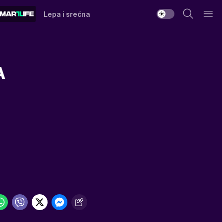
Lepa i srećna
A