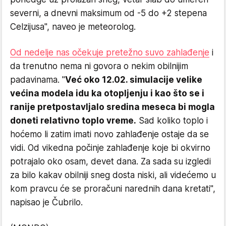
severni, a dnevni maksimum od -5 do +2 stepena
Celzijusa", naveo je meteorolog.
Od nedelje nas očekuje pretežno suvo zahlađenje
i
da trenutno nema ni govora o nekim obilnijim
padavinama. "
Već oko 12.02. simulacije velike
većina modela idu ka otopljenju i kao što se i
ranije pretpostavljalo sredina meseca bi mogla
doneti relativno toplo vreme.
Sad koliko toplo i
hoćemo li zatim imati novo zahlađenje ostaje da se
vidi. Od vikedna počinje zahlađenje koje bi okvirno
potrajalo oko osam, devet dana. Za sada su izgledi
za bilo kakav obilniji sneg dosta niski, ali videćemo u
kom pravcu će se proračuni narednih dana kretati",
napisao je Čubrilo.