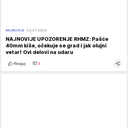
NAJNOVIJE
02.07.2024.
NAJNOVIJE UPOZORENJE RHMZ: Pašće
40mm kiše, očekuje se grad i jak olujni
vetar! Ovi delovi na udaru
Reaguj
5