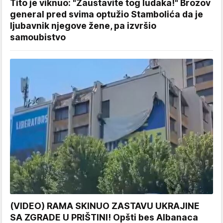
Tito je viknuo: "Zaustavite tog ludaka!" Brozov
general pred svima optužio Stambolića da je
ljubavnik njegove žene, pa izvršio
samoubistvo
(VIDEO) RAMA SKINUO ZASTAVU UKRAJINE
SA ZGRADE U PRIŠTINI! Opšti bes Albanaca