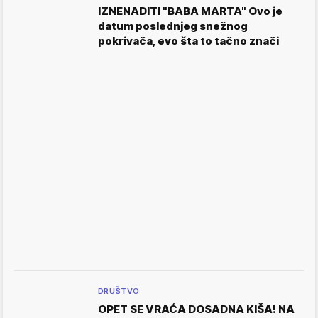
IZNENADITI "BABA MARTA" Ovo je
datum poslednjeg snežnog
pokrivača, evo šta to tačno znači
DRUŠTVO
OPET SE VRAĆA DOSADNA KIŠA! NA