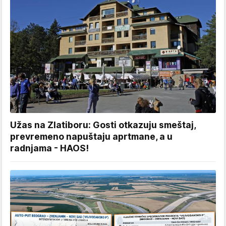
Užas na Zlatiboru: Gosti otkazuju smeštaj,
prevremeno napuštaju aprtmane, a u
radnjama - HAOS!