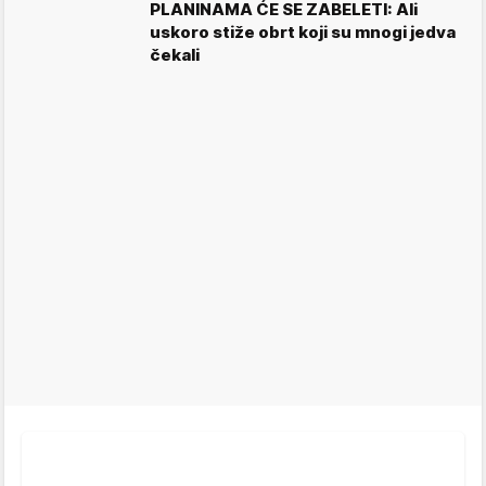
PLANINAMA ĆE SE ZABELETI: Ali
uskoro stiže obrt koji su mnogi jedva
čekali