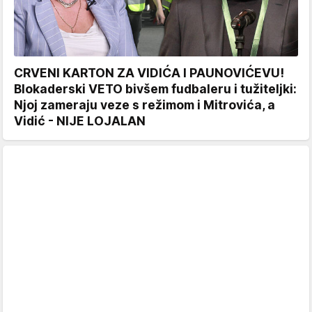
CRVENI KARTON ZA VIDIĆA I PAUNOVIĆEVU!
Blokaderski VETO bivšem fudbaleru i tužiteljki:
Njoj zameraju veze s režimom i Mitrovića, a
Vidić - NIJE LOJALAN