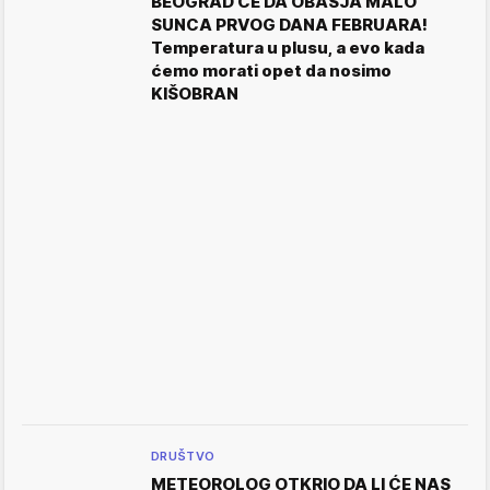
BEOGRAD ĆE DA OBASJA MALO
SUNCA PRVOG DANA FEBRUARA!
Temperatura u plusu, a evo kada
ćemo morati opet da nosimo
KIŠOBRAN
DRUŠTVO
METEOROLOG OTKRIO DA LI ĆE NAS