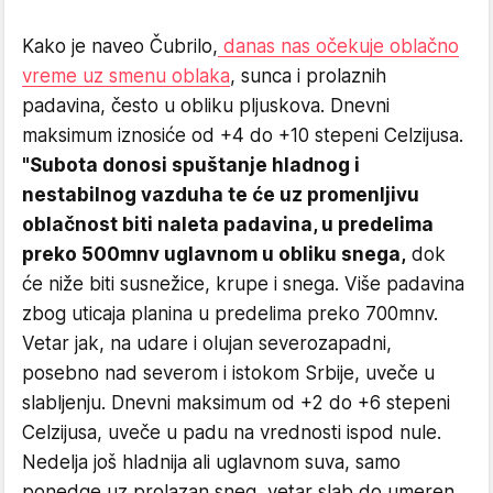
Kako je naveo Čubrilo,
danas nas očekuje oblačno
vreme uz smenu oblaka
, sunca i prolaznih
padavina, često u obliku pljuskova. Dnevni
maksimum iznosiće od +4 do +10 stepeni Celzijusa.
"Subota donosi spuštanje hladnog i
nestabilnog vazduha te će uz promenljivu
oblačnost biti naleta padavina, u predelima
preko 500mnv uglavnom u obliku snega,
dok
će niže biti susnežice, krupe i snega. Više padavina
zbog uticaja planina u predelima preko 700mnv.
Vetar jak, na udare i olujan severozapadni,
posebno nad severom i istokom Srbije, uveče u
slabljenju. Dnevni maksimum od +2 do +6 stepeni
Celzijusa, uveče u padu na vrednosti ispod nule.
Nedelja još hladnija ali uglavnom suva, samo
ponedge uz prolazan sneg, vetar slab do umeren