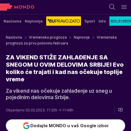
Naslovna
Najnovije
Sport
Info
Naslovna
Vremenska prognoza
Najnovije
Vremenska
prognoza za prvu polovinu februara
ZA VIKEND STIŽE ZAHLAĐENJE SA
SNEGOM U OVIM DELOVIMA SRBIJE! Evo
koliko će trajati i kad nas očekuje toplije
vreme
Za vikend nas očekuje zahlađenje uz sneg u
pojedinim delovima Srbije.
Objavljeno 02.02.2023. 11:32h
→ 11:48h
Dodajte MONDO u vaš Google izbor