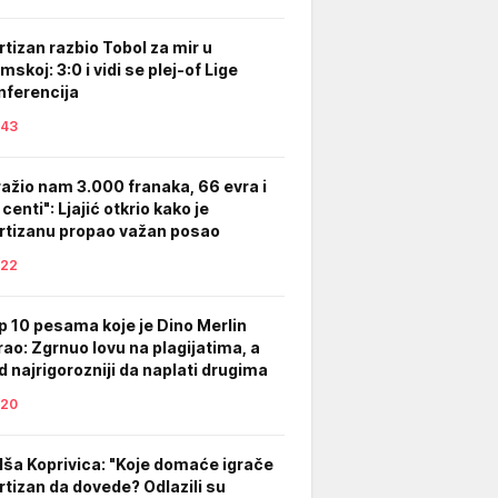
rtizan razbio Tobol za mir u
mskoj: 3:0 i vidi se plej-of Lige
nferencija
43
ražio nam 3.000 franaka, 66 evra i
centi": Ljajić otkrio kako je
rtizanu propao važan posao
22
p 10 pesama koje je Dino Merlin
rao: Zgrnuo lovu na plagijatima, a
d najrigorozniji da naplati drugima
20
lša Koprivica: "Koje domaće igrače
rtizan da dovede? Odlazili su