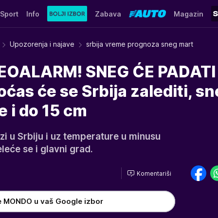
Sport
Info
Zabava
Magazin
Upozorenja i najave
srbija vreme prognoza sneg mart
OALARM! SNEG ĆE PADATI 
s će se Srbija zalediti, sn
 i do 15 cm
zi u Srbiju i uz temperature u minusu
leće se i glavni grad.
Komentariši
e MONDO u vaš Google izbor