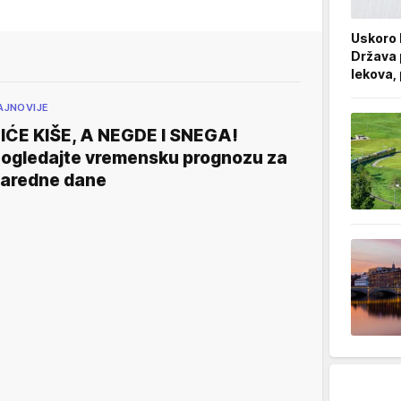
Uskoro l
Država 
lekova,
AJNOVIJE
IĆE KIŠE, A NEGDE I SNEGA!
ogledajte vremensku prognozu za
aredne dane