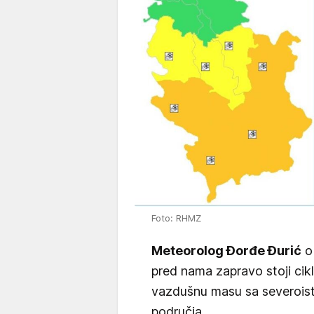
Foto: RHMZ
Meteorolog Đorđe Đurić
ob
pred nama zapravo stoji cik
vazdušnu masu sa severoist
područja.