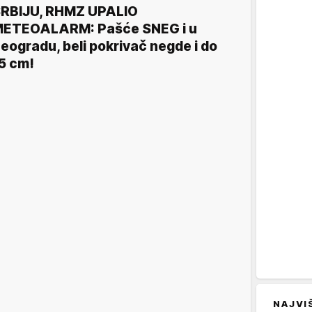
RBIJU, RHMZ UPALIO
ETEOALARM: Pašće SNEG i u
eogradu, beli pokrivač negde i do
5 cm!
NAJVI