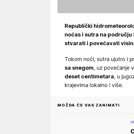
Republički hidrometeorol
noćas i sutra na području 
stvarati i povećavati vis
Tokom noći, sutra ujutro i 
sa snegom
, uz povećanje 
deset centimetara
, u jugo
krajevima lokalno i više.
MOŽDA ĆE VAS ZANIMATI
U
C