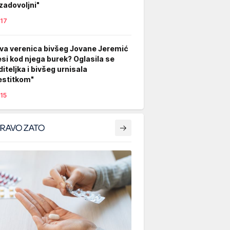
zadovoljni"
17
va verenica bivšeg Jovane Jeremić
si kod njega burek? Oglasila se
diteljka i bivšeg urnisala
estitkom"
15