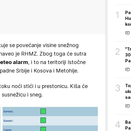
1
Pa
Hu
ko
kuje se povećanje visine snežnog
2
"T
 naveo je RHMZ. Zbog toga će sutra
30 
Pa
eteo alarm
, i to na teritoriji Istočne
padne Srbije i Kosova i Metohije.
3
ku noći stići i u prestonicu. Kiša će
To
uk
u susnežicu i sneg.
sa
4
Ba
Pa