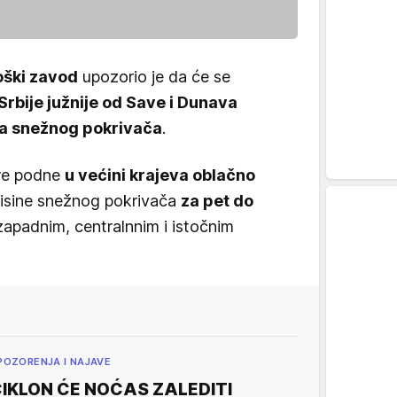
oški zavod
upozorio je da će se
Srbije južnije od Save i Dunava
ina snežnog pokrivača
.
pre podne
u većini krajeva oblačno
visine snežnog pokrivača
za pet do
zapadnim, centralnnim i istočnim
POZORENJA I NAJAVE
IKLON ĆE NOĆAS ZALEDITI