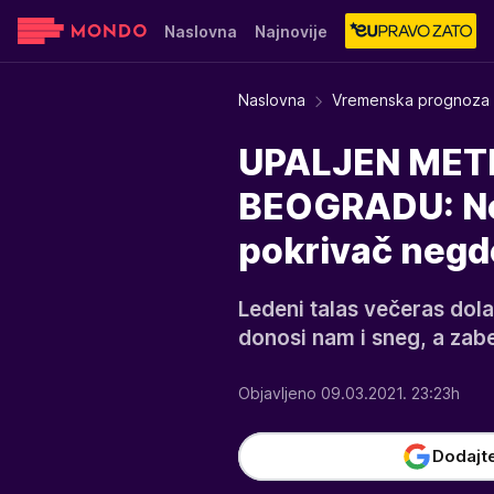
Naslovna
Najnovije
Sensa
Stvar ukusa
Yumama
Naslovna
Vremenska prognoza
UPALJEN METE
BEOGRADU: Noća
pokrivač negde
Ledeni talas večeras dola
donosi nam i sneg, a zabe
Objavljeno 09.03.2021. 23:23h
Dodajt