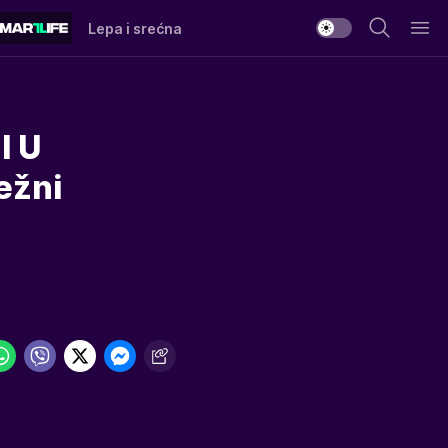
Lepa i srećna
I U
ežni