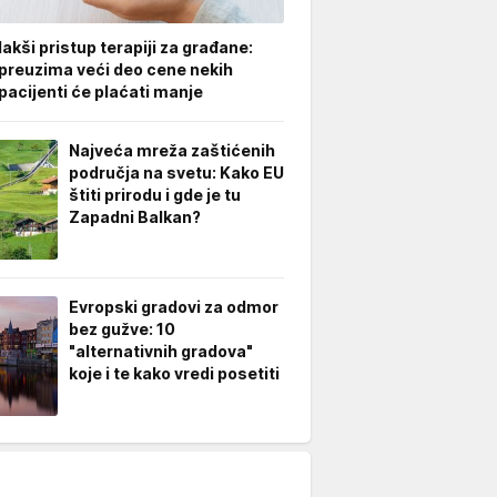
akši pristup terapiji za građane:
preuzima veći deo cene nekih
 pacijenti će plaćati manje
Najveća mreža zaštićenih
područja na svetu: Kako EU
štiti prirodu i gde je tu
Zapadni Balkan?
Evropski gradovi za odmor
bez gužve: 10
"alternativnih gradova"
koje i te kako vredi posetiti