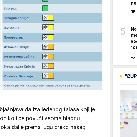
ne
5
No
me
vo
"č
jašnjava da iza ledenog talasa koji je
lon koji će povući veoma hladnu
oka dalje prema jugu preko našeg