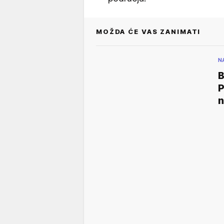
MOŽDA ĆE VAS ZANIMATI
N
B
P
n