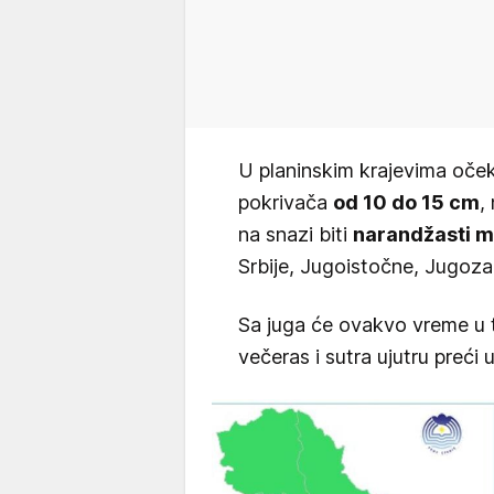
U planinskim krajevima oče
pokrivača
od 10 do 15 cm
,
na snazi biti
narandžasti m
Srbije, Jugoistočne, Jugoza
Sa juga će ovakvo vreme u to
večeras i sutra ujutru preći 