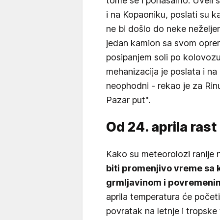
tome se i ponašamo. Uveli 
i na Kopaoniku, poslati su ka
ne bi došlo do neke neželje
jedan kamion sa svom opremo
posipanjem soli po kolovozu
mehanizacija je poslata i n
neophodni - rekao je za Rin
Pazar put".
Od 24. aprila ras
Kako su meteorolozi ranije n
biti promenjivo vreme sa k
grmljavinom i povremeni
aprila temperatura će početi
povratak na letnje i tropske