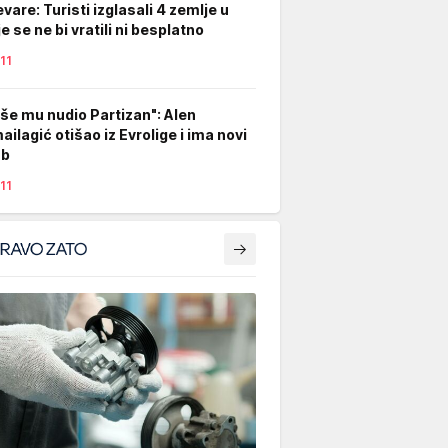
evare: Turisti izglasali 4 zemlje u
e se ne bi vratili ni besplatno
11
iše mu nudio Partizan": Alen
ailagić otišao iz Evrolige i ima novi
ub
11