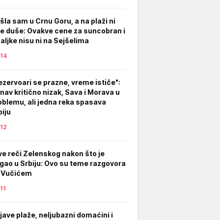
šla sam u Crnu Goru, a na plaži ni
ve duše: Ovakve cene za suncobran i
žaljke nisu ni na Sejšelima
14
ezervoari se prazne, vreme ističe":
nav kritično nizak, Sava i Morava u
oblemu, ali jedna reka spasava
biju
12
ve reči Zelenskog nakon što je
igao u Srbiju: Ovo su teme razgovora
 Vučićem
11
ljave plaže, neljubazni domaćini i