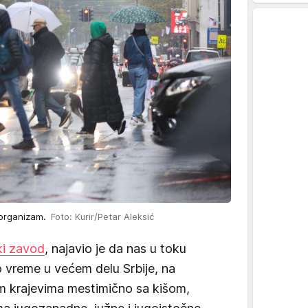
 organizam.
Foto: Kurir/Petar Aleksić
ki zavod
, najavio je da nas u toku
vreme u većem delu Srbije, na
lim krajevima mestimično sa kišom,