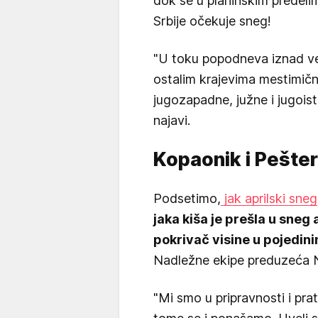
dok se u planinskim predeli
Srbije očekuje sneg!
"U toku popodneva iznad ve
ostalim krajevima mestimičn
jugozapadne, južne i jugois
najavi.
Kopaonik i Pešter
Podsetimo,
jak aprilski sneg
jaka kiša je prešla u sneg 
pokrivač visine u pojedini
Nadležne ekipe preduzeća No
"Mi smo u pripravnosti i p