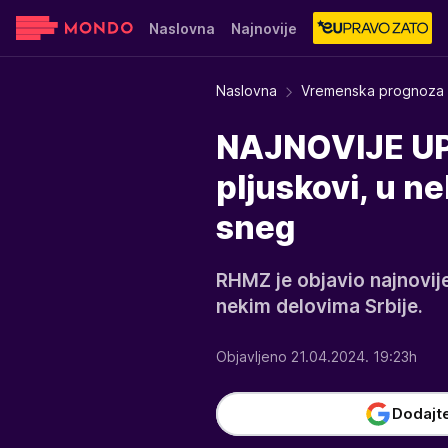
Naslovna
Najnovije
Sensa
Stvar ukusa
Yumama
Naslovna
Vremenska prognoza
NAJNOVIJE U
pljuskovi, u ne
sneg
RHMZ je objavio najnovij
nekim delovima Srbije.
Objavljeno 21.04.2024. 19:23h
Dodajt