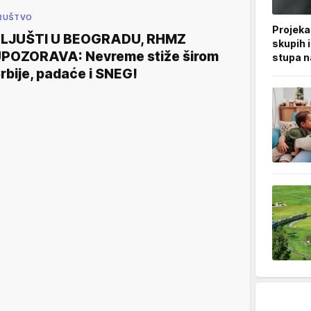
RUŠTVO
Projeka
LJUŠTI U BEOGRADU, RHMZ
skupih 
POZORAVA: Nevreme stiže širom
stupa n
rbije, padaće i SNEG!