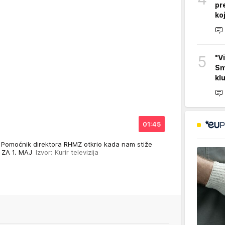
pr
koj
5
"V
Sm
kl
01:45
 Pomoćnik direktora RHMZ otkrio kada nam stiže
E ZA 1. MAJ
Izvor: Kurir televizija