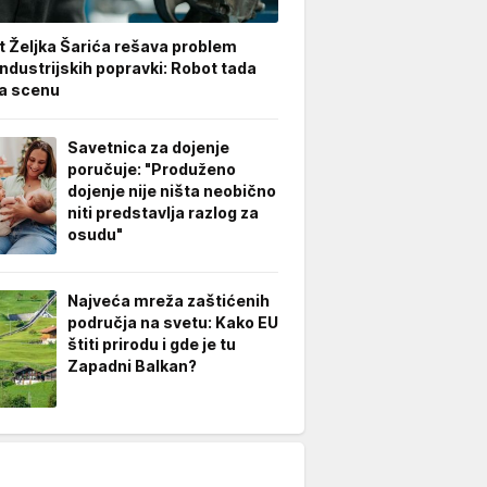
t Željka Šarića rešava problem
industrijskih popravki: Robot tada
a scenu
Savetnica za dojenje
poručuje: "Produženo
dojenje nije ništa neobično
niti predstavlja razlog za
osudu"
Najveća mreža zaštićenih
područja na svetu: Kako EU
štiti prirodu i gde je tu
Zapadni Balkan?