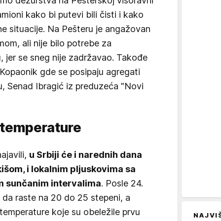
smo dežurstva na Pešterskoj visoravni
mioni kako bi putevi bili čisti i kako
ne situacije. Na Pešteru je angažovan
m, ali nije bilo potrebe za
, jer se sneg nije zadržavao. Takođe
a Kopaonik gde se posipaju agregati
u, Senad Ibragić iz preduzeća "Novi
t temperature
ajavili,
u Srbiji će i narednih dana
išom, i lokalnim pljuskovima sa
m sunčanim intervalima
. Posle 24.
 da raste na 20 do 25 stepeni, a
 temperature koje su obeležile prvu
NAJVI