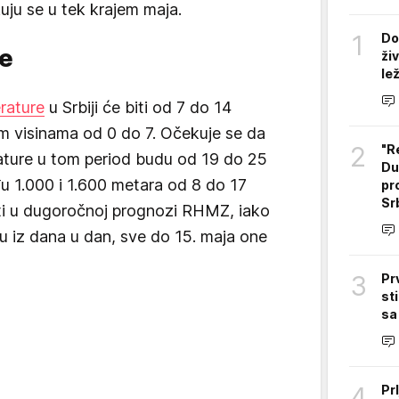
ju se u tek krajem maja.
1
Do
ke
ži
le
rature
u Srbiji će biti od 7 do 14
m visinama od 0 do 7. Očekuje se da
2
"R
ture u tom period budu od 19 do 25
Du
u 1.000 i 1.600 metara od 8 do 17
pr
Sr
ti u dugoročnoj prognozi RHMZ, iako
 iz dana u dan, sve do 15. maja one
3
Pr
st
sa
4
Pr