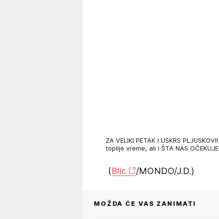
ZA VELIKI PETAK I USKRS PLJUSKOVI!
toplije vreme, ali I ŠTA NAS OČEKUJ
(
Blic
/MONDO/J.D.)
MOŽDA ĆE VAS ZANIMATI