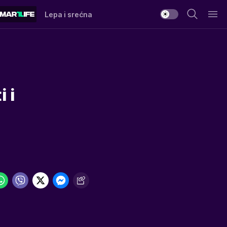
Lepa i srećna
 i