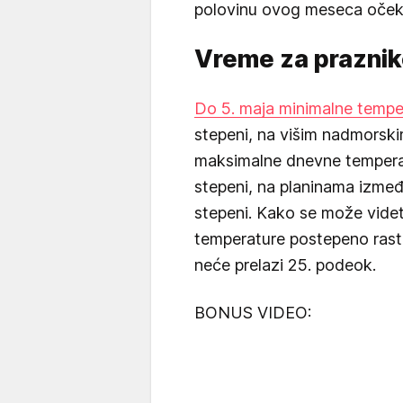
polovinu ovog meseca očeku
Vreme za prazni
Do 5. maja minimalne tempe
stepeni, na višim nadmorski
maksimalne dnevne tempera
stepeni, na planinama izmeđ
stepeni. Kako se može vide
temperature postepeno rastu
neće prelazi 25. podeok.
BONUS VIDEO: