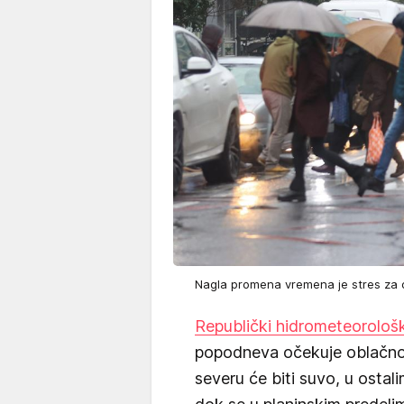
Nagla promena vremena je stres za
Republički hidrometeorološ
popodneva očekuje oblačno 
severu će biti suvo, u osta