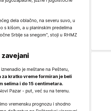
ma jugozapadne, južne i jugoistočne
ćeg dela oblačno, na severu suvo, u
o s kišom, a u planinskim predelima
točne Srbije sa snegom", stoji u RHMZ
 zavejani
iznenadio je meštane na Pešteru,
a za kratko vreme formiran je beli
m selima i do 15 centimetara.
vi Pazar - put, već su na terenu.
ratimo vremensku prognozu i shodno