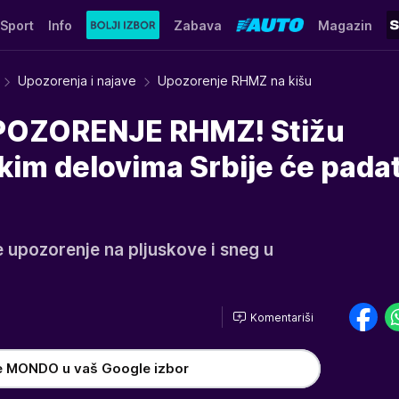
Sport
Info
Zabava
Magazin
Upozorenja i najave
Upozorenje RHMZ na kišu
POZORENJE RHMZ! Stižu
kim delovima Srbije će padati
e upozorenje na pljuskove i sneg u
Komentariši
e MONDO u vaš Google izbor