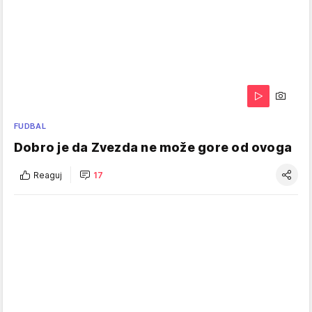
FUDBAL
Dobro je da Zvezda ne može gore od ovoga
Reaguj
17