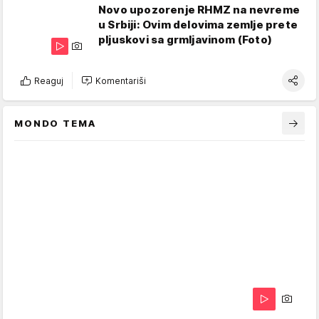
Novo upozorenje RHMZ na nevreme
u Srbiji: Ovim delovima zemlje prete
pljuskovi sa grmljavinom (Foto)
Reaguj
Komentariši
MONDO TEMA