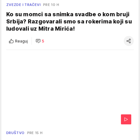
ZVEZDE I TRAČEVI
PRE 10 H
Ko su momci sa snimka svadbe o kom bruji
Srbija? Razgovarali smo sa rokerima koji su
ludovali uz Mitra Mirića!
Reaguj
5
DRUŠTVO
PRE 15 H