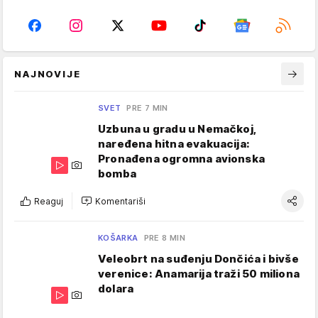
NAJNOVIJE
SVET
PRE 7 MIN
Uzbuna u gradu u Nemačkoj,
naređena hitna evakuacija:
Pronađena ogromna avionska
bomba
Reaguj
Komentariši
KOŠARKA
PRE 8 MIN
Veleobrt na suđenju Dončića i bivše
verenice: Anamarija traži 50 miliona
dolara