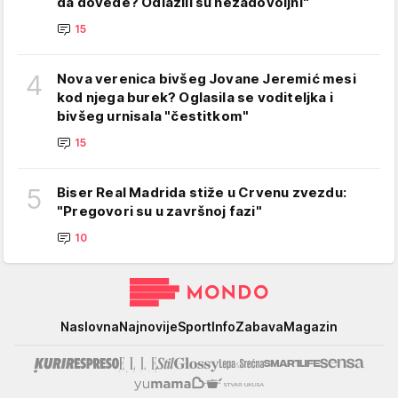
da dovede? Odlazili su nezadovoljni"
15
4
Nova verenica bivšeg Jovane Jeremić mesi
kod njega burek? Oglasila se voditeljka i
bivšeg urnisala "čestitkom"
15
5
Biser Real Madrida stiže u Crvenu zvezdu:
"Pregovori su u završnoj fazi"
10
Mondo
Naslovna
Najnovije
Sport
Info
Zabava
Magazin