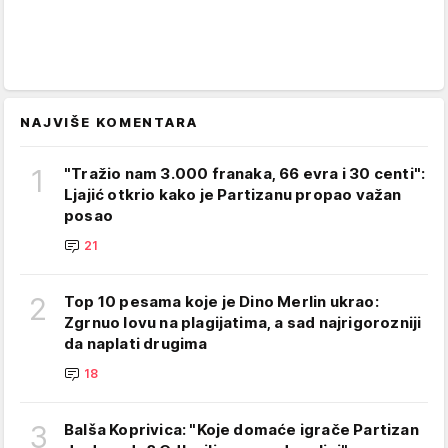
NAJVIŠE KOMENTARA
1
"Tražio nam 3.000 franaka, 66 evra i 30 centi":
Ljajić otkrio kako je Partizanu propao važan
posao
21
2
Top 10 pesama koje je Dino Merlin ukrao:
Zgrnuo lovu na plagijatima, a sad najrigorozniji
da naplati drugima
18
3
Balša Koprivica: "Koje domaće igrače Partizan