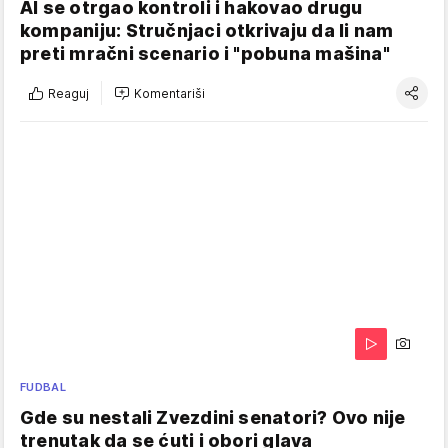
AI se otrgao kontroli i hakovao drugu
kompaniju: Stručnjaci otkrivaju da li nam
preti mračni scenario i "pobuna mašina"
Reaguj
Komentariši
FUDBAL
Gde su nestali Zvezdini senatori? Ovo nije
trenutak da se ćuti i obori glava