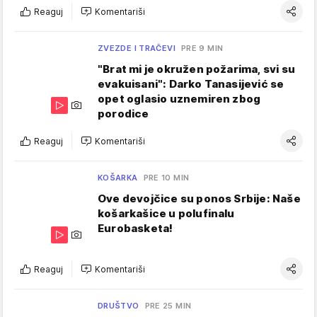
Reaguj
Komentariši
ZVEZDE I TRAČEVI
PRE 9 MIN
"Brat mi je okružen požarima, svi su
evakuisani": Darko Tanasijević se
opet oglasio uznemiren zbog
porodice
Reaguj
Komentariši
KOŠARKA
PRE 10 MIN
Ove devojčice su ponos Srbije: Naše
košarkašice u polufinalu
Eurobasketa!
Reaguj
Komentariši
DRUŠTVO
PRE 25 MIN