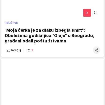
DRUŠTVO
"Moja ćerka je za dlaku izbegla smrt":
Obeležena godišnjica "Oluje" u Beogradu,
građani odali poštu žrtvama
Reaguj
1