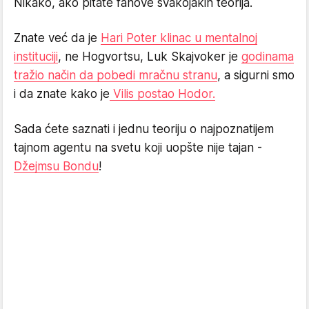
Nikako, ako pitate fanove svakojakih teorija.
Znate već da je
Hari Poter klinac u mentalnoj
instituciji
, ne Hogvortsu, Luk Skajvoker je
godinama
tražio način da pobedi mračnu stranu
, a sigurni smo
i da znate kako je
Vilis postao Hodor.
Sada ćete saznati i jednu teoriju o najpoznatijem
tajnom agentu na svetu koji uopšte nije tajan -
Džejmsu Bondu
!