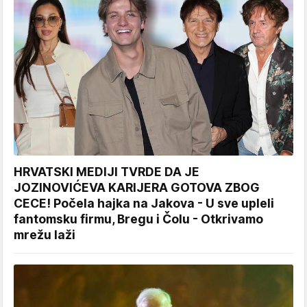
HRVATSKI MEDIJI TVRDE DA JE
JOZINOVIĆEVA KARIJERA GOTOVA ZBOG
CECE! Počela hajka na Jakova - U sve upleli
fantomsku firmu, Bregu i Čolu - Otkrivamo
mrežu laži