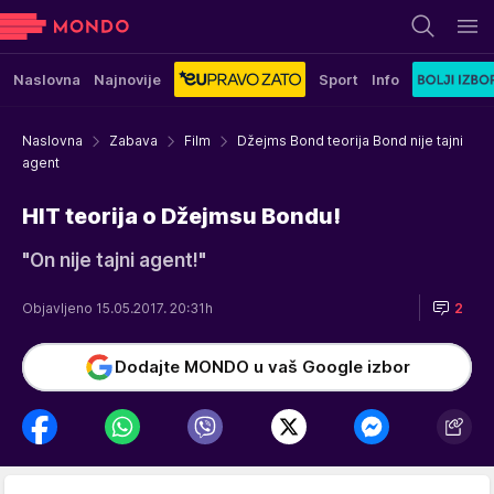
Naslovna
Najnovije
Sport
Info
Naslovna
Zabava
Film
Džejms Bond teorija Bond nije tajni
agent
HIT teorija o Džejmsu Bondu!
"On nije tajni agent!"
Objavljeno 15.05.2017. 20:31h
2
Dodajte MONDO u vaš Google izbor