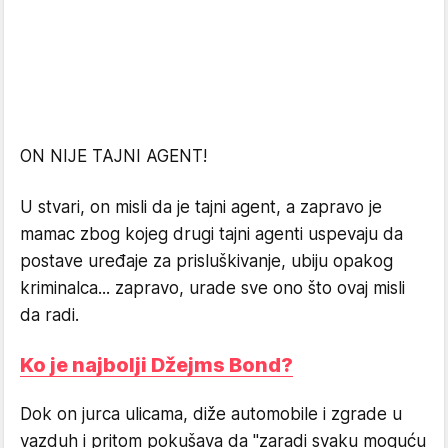
ON NIJE TAJNI AGENT!
U stvari, on misli da je tajni agent, a zapravo je
mamac zbog kojeg drugi tajni agenti uspevaju da
postave uređaje za prisluškivanje, ubiju opakog
kriminalca... zapravo, urade sve ono što ovaj misli
da radi.
Ko je najbolji Džejms Bond?
Dok on jurca ulicama, diže automobile i zgrade u
vazduh i pritom pokušava da "zaradi svaku moguću