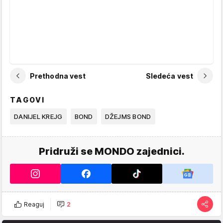
Prethodna vest
Sledeća vest
TAGOVI
DANIJEL KREJG
BOND
DŽEJMS BOND
Pridruži se MONDO zajednici.
Reaguj
2