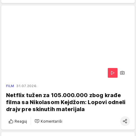
FILM
31.07.2026.
Netflix tužen za 105.000.000 zbog krađe
filma sa Nikolasom Kejdžom: Lopovi odneli
drajv pre skinutih materijala
Reaguj
Komentariši