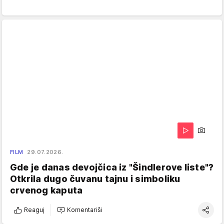
FILM
29.07.2026.
Gde je danas devojčica iz "Šindlerove liste"?
Otkrila dugo čuvanu tajnu i simboliku
crvenog kaputa
Reaguj
Komentariši