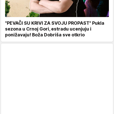
"PEVAČI SU KRIVI ZA SVOJU PROPAST" Pukla
sezona u Crnoj Gori, estradu ucenjuju i
ponižavaju! Boža Dobriša sve otkrio