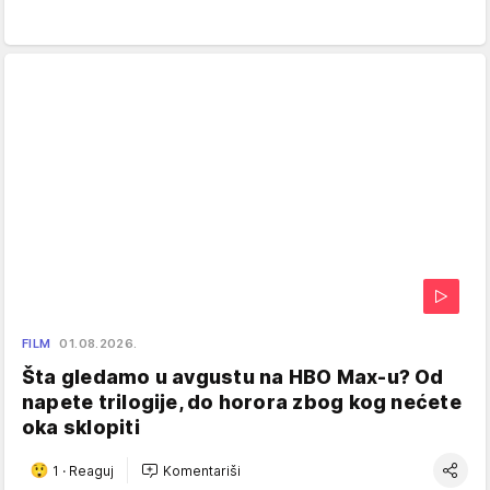
FILM
01.08.2026.
Šta gledamo u avgustu na HBO Max-u? Od
napete trilogije, do horora zbog kog nećete
oka sklopiti
1
·
Reaguj
Komentariši