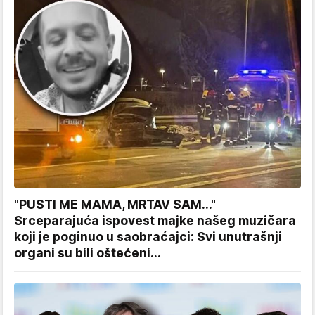
"PUSTI ME MAMA, MRTAV SAM..."
Srceparajuća ispovest majke našeg muzičara
koji je poginuo u saobraćajci: Svi unutrašnji
organi su bili oštećeni...