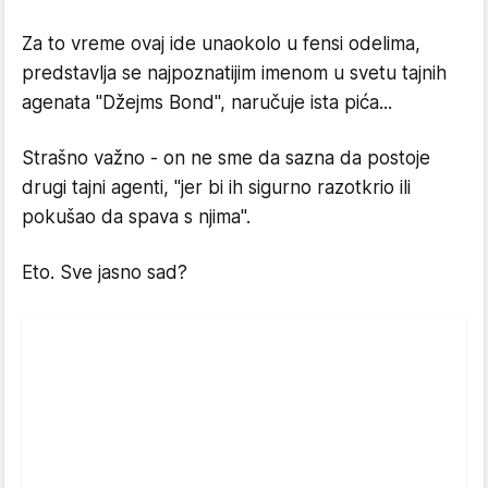
Za to vreme ovaj ide unaokolo u fensi odelima,
predstavlja se najpoznatijim imenom u svetu tajnih
agenata "Džejms Bond", naručuje ista pića...
Strašno važno - on ne sme da sazna da postoje
drugi tajni agenti, "jer bi ih sigurno razotkrio ili
pokušao da spava s njima".
Eto. Sve jasno sad?