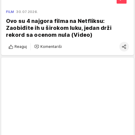
FILM
30.07.2026.
Ovo su 4 najgora filma na Netfliksu:
Zaobiđite ih u širokom luku, jedan drži
rekord sa ocenom nula (Video)
Reaguj
Komentariši