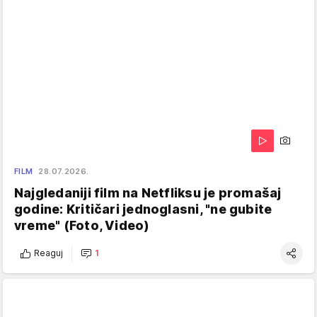
FILM
28.07.2026.
Najgledaniji film na Netfliksu je promašaj
godine: Kritičari jednoglasni, "ne gubite
vreme" (Foto, Video)
Reaguj
1