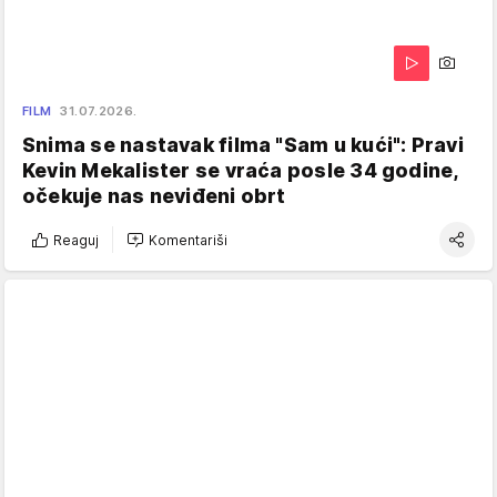
FILM
31.07.2026.
Snima se nastavak filma "Sam u kući": Pravi
Kevin Mekalister se vraća posle 34 godine,
očekuje nas neviđeni obrt
Reaguj
Komentariši