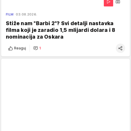
FILM
03.08.2026.
Stiže nam "Barbi 2"? Svi detalji nastavka
filma koji je zaradio 1,5 mlijardi dolara i 8
nominacija za Oskara
Reaguj
1